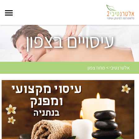
עיסויים בצפון
אלטרנטיבי > מחוז צפון