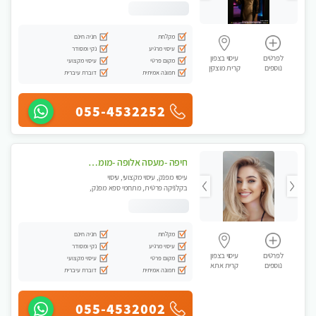
עיסוי טנטרה
מקלחת
חניה חינם
עיסוי מרגיע
נקי ומסודר
לפרטים
עיסוי בצפון
מקום פרטי
עיסוי מקצועי
נוספים
קרית מוצקין
תמונה אמיתית
דוברת עיברית
055-4532252
חיפה -מעסה אלופה -מומלץ לחלוטין!! כל סוגי העיסויים מעסה מקצועית ואיכותית פרטי!! highly recommended..new in the city- ללא מין !
עיסוי מפנק, עיסוי מקצועי, עיסוי
בקלניקה פרטית, מתחמי ספא מפנק,
עיסוי טנטרה
מקלחת
חניה חינם
עיסוי מרגיע
נקי ומסודר
לפרטים
עיסוי בצפון
מקום פרטי
עיסוי מקצועי
נוספים
קרית אתא
תמונה אמיתית
דוברת עיברית
055-4532002