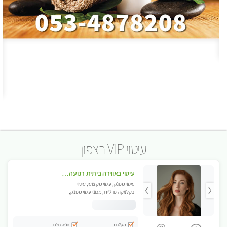
עיסוי VIP בצפון
עיסוי באווירה ביתית רגועה + עיסוי טנטרה +אבנים חמות וכוסות רוח מומלץ מאוד . . . highly recommended..new in the ci
עיסוי מפנק, עיסוי מקצועי, עיסוי
בקלניקה פרטית, מכוני עיסוי מפנק,
עיסוי טנטרה
מקלחת
חניה חינם