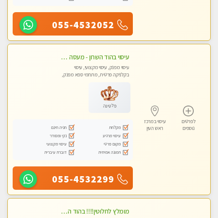
055-4532052
עיסוי בהוד השרון - מעסה חדשה ואיכותית לעיסוי מרגיע ומפנק VIP-מומלץ לחלוטין! פרטי! ​​​​​​ Highly recommended
עיסוי מפנק, עיסוי מקצועי, עיסוי
בקלניקה פרטית, מתחמי ספא מפנק,
עיסוי טנטרה
פלטינה
לפרטים
עיסוי במרכז
מקלחת
חניה חינם
נוספים
ראש העין
עיסוי מרגיע
נקי ומסודר
מקום פרטי
עיסוי מקצועי
תמונה אמיתית
דוברת עיברית
055-4532299
מומלץ לחלוטין!!!! בהוד השרון מעסה מקצועית לעיסוי ברמה גבוהה VIP תתקשר .....