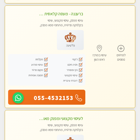
ברעננה - מעסה קלאסית מפנקת ומקצועית. highly recommended..new in the city
עיסוי מפנק, עיסוי מקצועי, עיסוי
בקלניקה פרטית, מתחמי ספא מפנק,
עיסוי טנטרה
פלטינה
לפרטים
עיסוי במרכז
ג'קוזי
מקלחת
נוספים
ראש העין
חניה חינם
עיסוי מרגיע
נקי ומסודר
מקום פרטי
עיסוי מקצועי
תמונה אמיתית
דוברת עיברית
055-4532153
לעיסוי מקצועי ומפנק מאוד. לחוויה מרגיעה ומפנקת .מומלץ מאוד !!! בכפר -סבא
עיסוי מפנק, עיסוי מקצועי, עיסוי
בקלניקה פרטית, מתחמי ספא מפנק,
עיסוי טנטרה