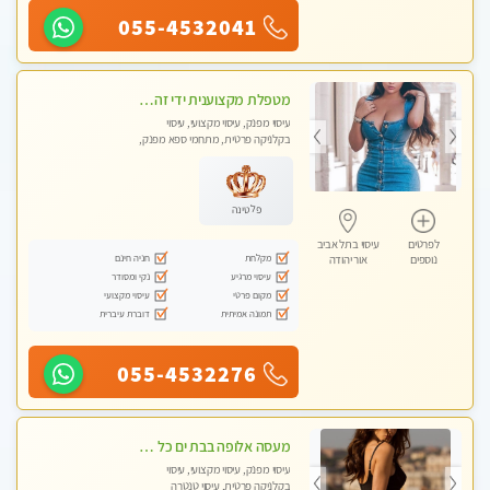
055-4532041
מטפלת מקצוענית ידי זהב VIP-מומלץ לחלוטין! פרטי! ​​​​​​ Highly recommended
עיסוי מפנק, עיסוי מקצועי, עיסוי
בקלניקה פרטית, מתחמי ספא מפנק,
עיסוי טנטרה
פלטינה
לפרטים
עיסוי בתל אביב
מקלחת
חניה חינם
נוספים
אור יהודה
עיסוי מרגיע
נקי ומסודר
מקום פרטי
עיסוי מקצועי
תמונה אמיתית
דוברת עיברית
055-4532276
מעסה אלופה בבת ים כל סוגי העיסויים מעסה מקצועית ואיכותית פרטי!! Highly recommended
עיסוי מפנק, עיסוי מקצועי, עיסוי
בקלניקה פרטית, עיסוי טנטרה