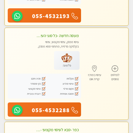
055-4532193
מעסה חדשה -כל סוגי העיסויים מעסה מקצועית ואיכותית פרטי!!!מומלץ לחלוטין!!
עיסוי מפנק, עיסוי מקצועי, עיסוי
בקלניקה פרטית, מתחמי ספא מפנק,
עיסוי טנטרה
פלטינה
לפרטים
עיסוי במרכז
מקלחת
חניה חינם
נוספים
קרית אונו
עיסוי מרגיע
נקי ומסודר
מקום פרטי
עיסוי מקצועי
תמונה אמיתית
דוברת עיברית
055-4532288
כפר -סבא לעיסוי מקצועי -באווירה שקטה ונעימה לחוויה של רוגע מומלץ מאוד מאוד- ללא מין !