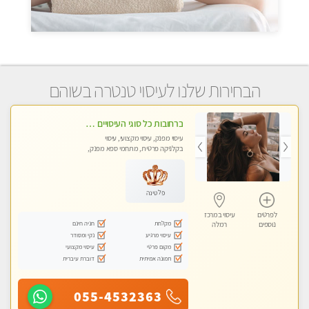
הבחירות שלנו לעיסוי טנטרה בשוהם
ברחובות כל סוגי העיסויים מעסה מקצועית ואיכותית פרטי!!!
עיסוי מפנק, עיסוי מקצועי, עיסוי
בקלניקה פרטית, מתחמי ספא מפנק,
עיסוי טנטרה
פלטינה
לפרטים
עיסוי במרכז
מקלחת
חניה חינם
נוספים
רמלה
עיסוי מרגיע
נקי ומסודר
מקום פרטי
עיסוי מקצועי
תמונה אמיתית
דוברת עיברית
055-4532363