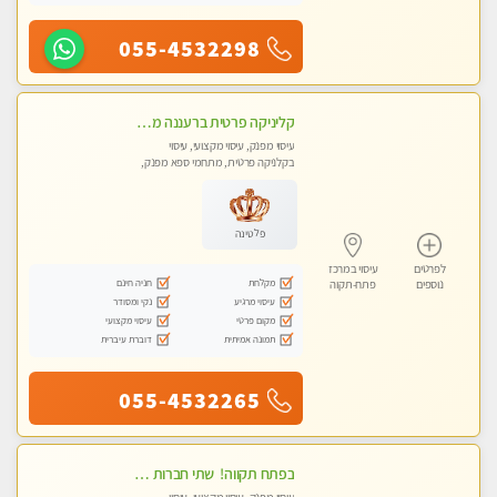
055-4532298
קליניקה פרטית ברעננה מעסה איכותית לעיסוי מקצועי ומפנק לכל שרירי הגוף...
עיסוי מפנק, עיסוי מקצועי, עיסוי
בקלניקה פרטית, מתחמי ספא מפנק,
עיסוי טנטרה
פלטינה
לפרטים
עיסוי במרכז
מקלחת
חניה חינם
נוספים
פתח-תקוה
עיסוי מרגיע
נקי ומסודר
מקום פרטי
עיסוי מקצועי
תמונה אמיתית
דוברת עיברית
055-4532265
‏בפתח תקווה! ‏ שתי חברות יפיפיות ‏לעיסוי מקצועי י ודיסקרטי מכבדים כרטיסי אשראי !! ללא מין 03-728-36-36