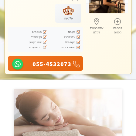
פלטינה
לפרטים
עיסוי במרכז
מקלחת
חניה חינם
נוספים
רמלה
עיסוי מרגיע
נקי ומסודר
מקום פרטי
עיסוי מקצועי
תמונה אמיתית
דוברת עיברית
055-4532073