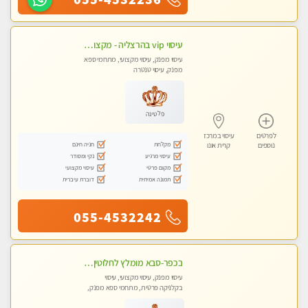
עיסוי vip בהרצליה - מקצועי ומפנק ומיוחד highly recommended..new in the city
עיסוי מפנק, עיסוי מקצועי, מתחמי ספא
מפנק, עיסוי טנטרה
פלטינה
לפרטים
עיסוי במרכז
מקלחת
חניה חינם
נוספים
קרית אונו
עיסוי מרגיע
נקי ומסודר
מקום פרטי
עיסוי מקצועי
תמונה אמיתית
דוברת עיברית
055-4532242
בכפר-סבא מומלץ לחלוטין!!!! מעסה מקצועית לעיסוי ברמה גבוהה VIP תתקשר .....
עיסוי מפנק, עיסוי מקצועי, עיסוי
בקלניקה פרטית, מתחמי ספא מפנק,
עיסוי טנטרה