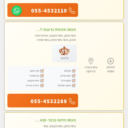
055-4532110
מעסה איכותית ברעננה למאסז מקצועי ומפנק לכל שרירי הגוף
עיסוי מפנק, עיסוי מקצועי, מתחמי ספא
מפנק, מכוני עיסוי מפנק, עיסוי טנטרה
פלטינה
לפרטים
עיסוי במרכז
מקלחת
חניה חינם
נוספים
גני תקוה
עיסוי מרגיע
נקי ומסודר
מקום פרטי
עיסוי מקצועי
תמונה אמיתית
דוברת עיברית
055-4532288
מעסה חדשה בכפר- סבא מוזמן לחוויה בלתי נשכחת!!!עיסוי מפנק ומקצועי ביותר במקום פרטי לחלוטין!
עיסוי מפנק, עיסוי מקצועי, עיסוי