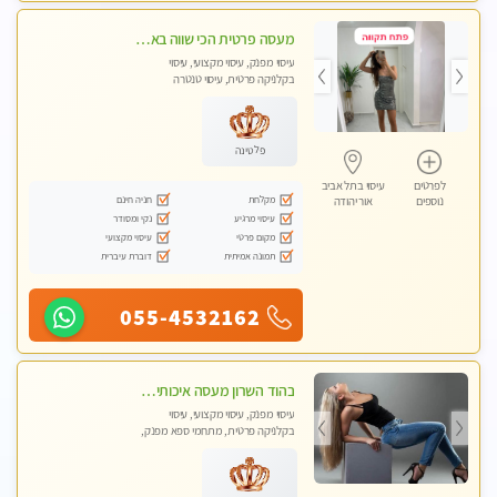
מעסה פרטית הכי שווה באזור המרכז!!!
עיסוי מפנק, עיסוי מקצועי, עיסוי
בקלניקה פרטית, עיסוי טנטרה
פלטינה
לפרטים
עיסוי בתל אביב
מקלחת
חניה חינם
נוספים
אור יהודה
עיסוי מרגיע
נקי ומסודר
מקום פרטי
עיסוי מקצועי
תמונה אמיתית
דוברת עיברית
055-4532162
בהוד השרון מעסה איכותית מקצועית ומפנקת חדשה מעסה צעירה ואלופה לעיסוי מפנק מומלץ מאוד ....פרטי!!
עיסוי מפנק, עיסוי מקצועי, עיסוי
בקלניקה פרטית, מתחמי ספא מפנק,
עיסוי טנטרה