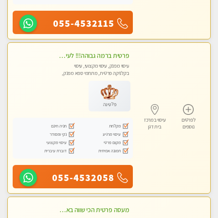
055-4532115
פרטית ברמה גבוהה!!! לעיסוי מפנק vip מומלץ לרציניים בלבד!!ללא מין
עיסוי מפנק, עיסוי מקצועי, עיסוי
בקלניקה פרטית, מתחמי ספא מפנק,
עיסוי טנטרה
פלטינה
לפרטים
עיסוי במרכז
מקלחת
חניה חינם
נוספים
בית דגן
עיסוי מרגיע
נקי ומסודר
מקום פרטי
עיסוי מקצועי
תמונה אמיתית
דוברת עיברית
055-4532058
מעסה פרטית הכי שווה באזור המרכז!!!