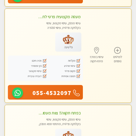
מעסה מקצועית פרטי לחלוטין .ללא מין !!!
עיסוי מפנק, עיסוי מקצועי, עיסוי
בקלניקה פרטית, עיסוי טנטרה
פלטינה
לפרטים
עיסוי במרכז
מקלחת
חניה חינם
נוספים
פתח-תקוה
עיסוי מרגיע
נקי ומסודר
מקום פרטי
עיסוי מקצועי
תמונה אמיתית
דוברת עיברית
055-4532097
‏בפתח תקווה!! ‏צוות מעסות נאות!! ‏לעיסוי מקצועי מושלם ומפנק !! ‏ מכבדים כרטיסי אשראי- מעסות אלופות פרטי! טל- 03-9040343
עיסוי מפנק, עיסוי מקצועי, עיסוי
בקלניקה פרטית, מתחמי ספא מפנק,
עיסוי טנטרה