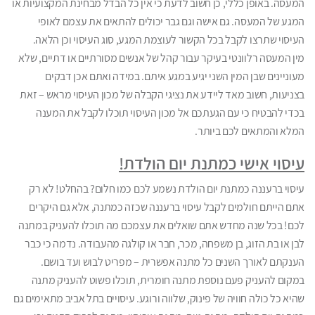
המעסה. באופן כללי, כן חשוב לדעת כי אין כל הבדל מבחינת המקצועיות או
המגע של המעסה. גם אישה וגם גבר יכולים להתאים את עצמם לאופי
העיסוי שתרצו לקבל בכל הקשור לעוצמת המגע, סוג העיסוי וכן הלאה.
מין המעסה רלוונטי בעיקר עבור קהל של אנשים מסורתיים או דתיים, שלא
מעוניינים שבן המין השני יגיע במגע איתם. במידה ואתם אכן דבקים
בצניעות, חשוב מאד ליידע את נציגי הקבלה של מכון העיסוי מראש – זאת
בכדי להבטיח כי עם הגעתכם אל מכון העיסוי תוכלו לקבל את המענה
המלא והמתאים לכם ביותר.
עיסוי אישי כמתנת יום הולדת!
עיסוי ברעננה כמתנת יום הולדת נשמע לכם כמו חלום? בהחלט! לא רק
אתם הייתם חולמים לקבל עיסוי ברעננה שכזה כמתנה, אלא גם היקרים
לכם! בכל שנה מחדש אתם שואלים את עצמכם מה תוכלו להעניק במתנה
לבן או בת הזוג, בן משפחה, מכר, חבר או קולגה מהעבודה. נדמה כי כבר
הענקתם לאורך השנים כל מתנה אפשרית – מפריט לבוש ועד בושם.
במקום להעניק פעם נוספת מתנה חומרית, תוכלו פשוט להעניק מתנה
שהיא כל כולה חוויה של פינוק, שלווה ורוגע. עיסויים בתל אביב מתאימים גם