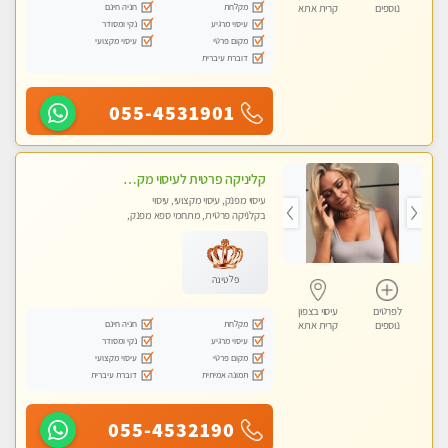
מקלחת
חניה חינם
נוספים
קרית אתא
עיסוי מרגיע
נקי ומסודר
מקום פרטי
עיסוי מקצועי
דוברת עיברית
055-4531901
קליניקה פרטית לעיסוי מקצועי ואלטרנטיבי ברמה גבוהה VIP תתקשר ..... highly recommended..new in the city
עיסוי מפנק, עיסוי מקצועי, עיסוי
בקלניקה פרטית, מתחמי ספא מפנק,
מכוני עיסוי מפנק, עיסוי עד הבית, עיסוי
טנטרה, עיסוי מגבר לגבר, עיסוי מגבר
לאישה
פלטינה
לפרטים
עיסוי בצפון
מקלחת
חניה חינם
נוספים
קרית אתא
עיסוי מרגיע
נקי ומסודר
מקום פרטי
עיסוי מקצועי
תמונה אמיתית
דוברת עיברית
055-4532190