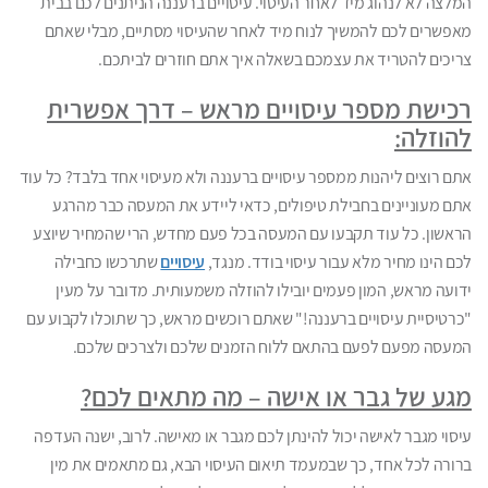
המלצה לא לנהוג מיד לאחר העיסוי. עיסויים ברעננה הניתנים לכם בבית
מאפשרים לכם להמשיך לנוח מיד לאחר שהעיסוי מסתיים, מבלי שאתם
צריכים להטריד את עצמכם בשאלה איך אתם חוזרים לביתכם.
רכישת מספר עיסויים מראש – דרך אפשרית
להוזלה:
אתם רוצים ליהנות ממספר עיסויים ברעננה ולא מעיסוי אחד בלבד? כל עוד
אתם מעוניינים בחבילת טיפולים, כדאי ליידע את המעסה כבר מהרגע
הראשון. כל עוד תקבעו עם המעסה בכל פעם מחדש, הרי שהמחיר שיוצע
לכם הינו מחיר מלא עבור עיסוי בודד. מנגד,
עיסויים
שתרכשו כחבילה
ידועה מראש, המון פעמים יובילו להוזלה משמעותית. מדובר על מעין
"כרטיסיית עיסויים ברעננה!" שאתם רוכשים מראש, כך שתוכלו לקבוע עם
המעסה מפעם לפעם בהתאם ללוח הזמנים שלכם ולצרכים שלכם.
מגע של גבר או אישה – מה מתאים לכם?
עיסוי מגבר לאישה יכול להינתן לכם מגבר או מאישה. לרוב, ישנה העדפה
ברורה לכל אחד, כך שבמעמד תיאום העיסוי הבא, גם מתאמים את מין