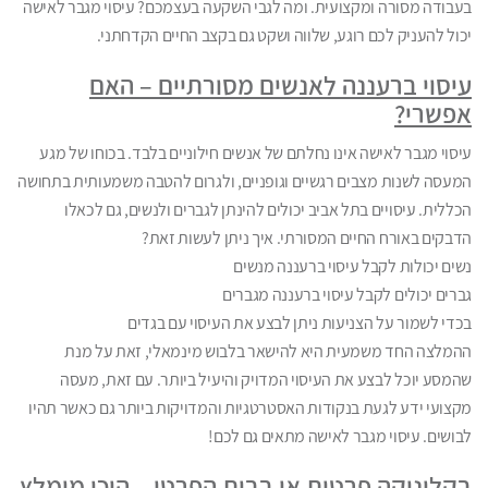
בעבודה מסורה ומקצועית. ומה לגבי השקעה בעצמכם? עיסוי מגבר לאישה
יכול להעניק לכם רוגע, שלווה ושקט גם בקצב החיים הקדחתני.
עיסוי ברעננה לאנשים מסורתיים – האם
אפשרי?
עיסוי מגבר לאישה אינו נחלתם של אנשים חילוניים בלבד. בכוחו של מגע
המעסה לשנות מצבים רגשיים וגופניים, ולגרום להטבה משמעותית בתחושה
הכללית. עיסויים בתל אביב יכולים להינתן לגברים ולנשים, גם לכאלו
הדבקים באורח החיים המסורתי. איך ניתן לעשות זאת?
נשים יכולות לקבל עיסוי ברעננה מנשים
גברים יכולים לקבל עיסוי ברעננה מגברים
בכדי לשמור על הצניעות ניתן לבצע את העיסוי עם בגדים
ההמלצה החד משמעית היא להישאר בלבוש מינמאלי, זאת על מנת
שהמסע יוכל לבצע את העיסוי המדויק והיעיל ביותר. עם זאת, מעסה
מקצועי ידע לגעת בנקודות האסטרטגיות והמדויקות ביותר גם כאשר תהיו
לבושים. עיסוי מגבר לאישה מתאים גם לכם!
בקליניקה פרטית או בבית הפרטי – היכן מומלץ