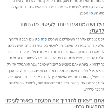
כמתנת יום הולדת, מתנת גיוס, מתנת אירוסין, מתנה לכבוד החגים וכן
הלאה. רק דמיינו לעצמכם איך אתם הייתם מרגישים אם הייתם מקבלים
מתנה
עיסוי
מפנק...
הלבוש המתאים ביותר לעיסוי: מה חשוב
לדעת?
לפני כניסתם אל חדר הטיפולים בו נערכים
עיסויים
שונים, תקבלו תדרוך
מלא אודות הלבוש המתאים ביותר לעיסוי. במרבית המקרים, יהיה עליכם
להישאר בתחתונים, כאשר סביבכם מגבת השומרת על הצניעות והפרטיות
שלכם. עם זאת, ישנם עיסויים ברעננה! בהם תוכלו להישאר בלבוש מלא.
כך לדוגמא, בעת שאתם מעוניינים לעבור עיסוי ברעננה המתמקד אך ורק
בראש, או לחילופין בעיסוי המתמקד באזור הכתפיים. בכדי שהעיסוי אכן
יהיה יעיל, האזור בו מתבצע העיסוי צריך להיות חשוף – כך שהמעסה יוכל
להגיע במגע ישיר עם אותו האזור וכך להרפות אותו, לשחרר אותו ולגרום
להטבה כללית.
אתם רשאים להדריך את המעסה באשר לעיסוי
המתאים לכם: