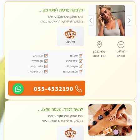
קליניקה פרטית לעיסוי מקצועי ואלטרנטיבי ברמה גבוהה VIP תתקשר ..... highly recommended..new in the city
עיסוי מפנק, עיסוי מקצועי, עיסוי
בקלניקה פרטית, מתחמי ספא מפנק,
מכוני עיסוי מפנק, עיסוי עד הבית, עיסוי
טנטרה, עיסוי מגבר לגבר, עיסוי מגבר
לאישה
פלטינה
לפרטים
עיסוי בצפון
מקלחת
חניה חינם
נוספים
קרית אתא
עיסוי מרגיע
נקי ומסודר
מקום פרטי
עיסוי מקצועי
תמונה אמיתית
דוברת עיברית
055-4532190
לנשים בלבד..מעסה מקצועי לנשים בלבד לעיסוי מרגיע ומפנק VIP-מומלץ לחלוטין! פרטי! ​​​​​​
עיסוי מפנק, עיסוי מקצועי, עיסוי
בקלניקה פרטית, עיסוי טנטרה, עיסוי
מגבר לאישה, עיסוי לנשים בלבד