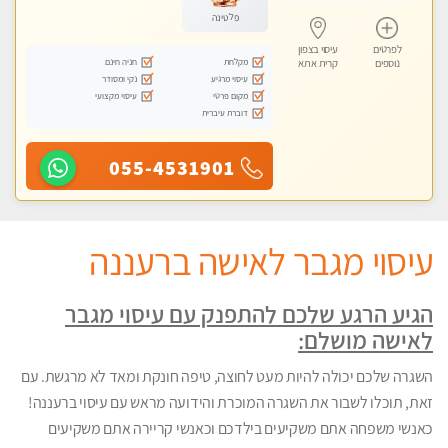
פלטינה
לפרטים
עיסוי בצפון
מקלחת
חניה חינם
נוספים
קרית אתא
עיסוי מרגיע
נקי ומסודר
מקום פרטי
עיסוי מקצועי
דוברת עיברית
055-4531901
עיסוי מגבר לאישה ברעננה
הגיע הרגע שלכם להתפנק עם עיסוי מגבר
לאישה מושלם:
השגרה שלכם יכולה להיות מעט לחוצה, טיפה חונקת ומאד לא מרגשת. עם
זאת, תוכלו לשבור את השגרה המוכרת והידועה מראש עם עיסוי ברעננה!
כאנשי משפחה אתם משקיעים בילדכם וכאנשי קריירה אתם משקיעים