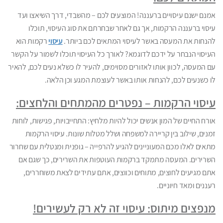
אמנם ישנם עיסויים ברעננה! המוצעים לכם – מהשבדי, דרך השיאצו ועד
עיסוי ברעננה הרקמות, אך גם לאחר שבחרתם את סוג העיסוי, תוכלו
להנחות את המעסה באשר לעיסוי המתאים לכם ביותר.
עיסוי
רקמות הוא
העיסוי הנבחר על ידכם לדוגמא? לאורך כל העיסוי תוכלו לשמור על הקשר
עם המעסה, לכוון אותו לאזורים מסוימים, להעיר לו כשלא נעים לכם, להאיר
לו כשנעים לכם, להנחות אותו באשר לעוצמת המגע וכן הלאה.
עיסוי הרקמות – נפטרים מהמתחים והלחצים:
אורח החיים של המון אנשים יכול להיות מלחיץ: התחייבויות, פגישות, לוחות
זמנים, שילוב בין קריירה למשפחה ושלל מטלות שונות. עיסוי הרקמות
מתאים לאלו מכם המעוניינים להגיע להרפייה – גופנית ומנטלית עם שחרור
השרירים. המעסה מתמקד ברקמות העוטפות את השרירים, כך שגם אם
אתם מגיעים לחוצים, מתוחים וכווצים, אתם עתידים לצאת משוחררים,
רעננים ומאד חיוניים.
מנפצים מיתוס: עיסוי זה לא רק לעשירים!