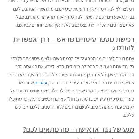
כידוע, אחרי העיסוי הגוף וגם המיינד נמצאים במצב של הרפייה, כך שישנה
המלצה לא לנהוג מיד לאחר העיסוי. עיסויים ברמת השרון הניתנים לכם
בבית מאפשרים לכם להמשיך לנוח מיד לאחר שהעיסוי מסתיים, מבלי
שאתם צריכים להטריד את עצמכם בשאלה איך אתם חוזרים לביתכם.
רכישת מספר עיסויים מראש – דרך אפשרית
להוזלה:
אתם רוצים ליהנות ממספר עיסויים ברמת השרון ולא מעיסוי אחד בלבד?
כל עוד אתם מעוניינים בחבילת טיפולים, כדאי ליידע את המעסה כבר
מהרגע הראשון. כל עוד תקבעו עם המעסה בכל פעם מחדש, הרי שהמחיר
שיוצע לכם הינו מחיר מלא עבור עיסוי בודד. מנגד,
עיסויים
שתרכשו
כחבילה ידועה מראש, המון פעמים יובילו להוזלה משמעותית. מדובר על
מעין "כרטיסיית עיסויים ברמת השרון!" שאתם רוכשים מראש, כך שתוכלו
לקבוע עם המעסה מפעם לפעם בהתאם ללוח הזמנים שלכם ולצרכים
שלכם.
מגע של גבר או אישה – מה מתאים לכם?