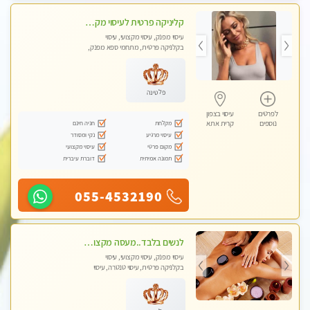
קליניקה פרטית לעיסוי מקצועי ואלטרנטיבי ברמה גבוהה VIP תתקשר ..... highly recommended..new in the city
עיסוי מפנק, עיסוי מקצועי, עיסוי
בקלניקה פרטית, מתחמי ספא מפנק,
מכוני עיסוי מפנק, עיסוי עד הבית, עיסוי
טנטרה, עיסוי מגבר לגבר, עיסוי מגבר
לאישה
פלטינה
לפרטים
עיסוי בצפון
מקלחת
חניה חינם
נוספים
קרית אתא
עיסוי מרגיע
נקי ומסודר
מקום פרטי
עיסוי מקצועי
תמונה אמיתית
דוברת עיברית
055-4532190
לנשים בלבד..מעסה מקצועי לנשים בלבד לעיסוי מרגיע ומפנק VIP-מומלץ לחלוטין! פרטי! ​​​​​​
עיסוי מפנק, עיסוי מקצועי, עיסוי
בקלניקה פרטית, עיסוי טנטרה, עיסוי
מגבר לאישה, עיסוי לנשים בלבד