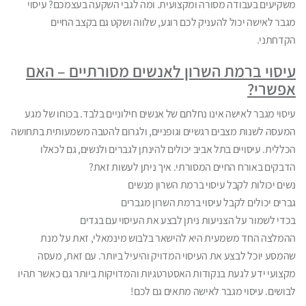
משקיעים בעבודה מסורה ומקצועית. ומה לגבי השקעה בעצמכם? עיסוי
מגבר לאישה יכול להעניק לכם רוגע, שלווה ושקט גם בקצב החיים
הקדחתני.
עיסוי ברמת השרון לאנשים מסורתיים – האם
אפשרי?
עיסוי מגבר לאישה אינו נחלתם של אנשים חילוניים בלבד. בכוחו של מגע
המעסה לשנות מצבים רגשיים וגופניים, ולגרום להטבה משמעותית בתחושה
הכללית. עיסויים בתל אביב יכולים להינתן לגברים ולנשים, גם לכאלו
הדבקים באורח החיים המסורתי. איך ניתן לעשות זאת?
נשים יכולות לקבל עיסוי ברמת השרון מנשים
גברים יכולים לקבל עיסוי ברמת השרון מגברים
בכדי לשמור על הצניעות ניתן לבצע את העיסוי עם בגדים
ההמלצה החד משמעית היא להישאר בלבוש מינמאלי, זאת על מנת
שהמסע יוכל לבצע את העיסוי המדויק והיעיל ביותר. עם זאת, מעסה
מקצועי ידע לגעת בנקודות האסטרטגיות והמדויקות ביותר גם כאשר תהיו
לבושים. עיסוי מגבר לאישה מתאים גם לכם!