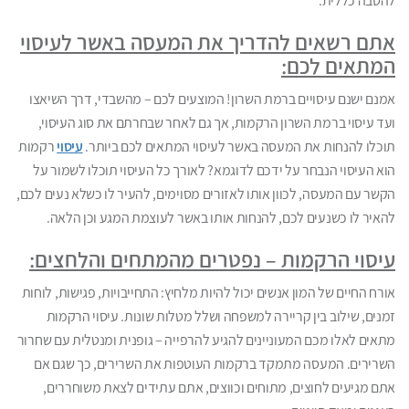
להטבה כללית.
אתם רשאים להדריך את המעסה באשר לעיסוי
המתאים לכם:
אמנם ישנם עיסויים ברמת השרון! המוצעים לכם – מהשבדי, דרך השיאצו
ועד עיסוי ברמת השרון הרקמות, אך גם לאחר שבחרתם את סוג העיסוי,
תוכלו להנחות את המעסה באשר לעיסוי המתאים לכם ביותר.
עיסוי
רקמות
הוא העיסוי הנבחר על ידכם לדוגמא? לאורך כל העיסוי תוכלו לשמור על
הקשר עם המעסה, לכוון אותו לאזורים מסוימים, להעיר לו כשלא נעים לכם,
להאיר לו כשנעים לכם, להנחות אותו באשר לעוצמת המגע וכן הלאה.
עיסוי הרקמות – נפטרים מהמתחים והלחצים:
אורח החיים של המון אנשים יכול להיות מלחיץ: התחייבויות, פגישות, לוחות
זמנים, שילוב בין קריירה למשפחה ושלל מטלות שונות. עיסוי הרקמות
מתאים לאלו מכם המעוניינים להגיע להרפייה – גופנית ומנטלית עם שחרור
השרירים. המעסה מתמקד ברקמות העוטפות את השרירים, כך שגם אם
אתם מגיעים לחוצים, מתוחים וכווצים, אתם עתידים לצאת משוחררים,