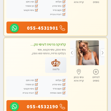
מקלחת
חניה חינם
נוספים
קרית אתא
עיסוי מרגיע
נקי ומסודר
מקום פרטי
עיסוי מקצועי
דוברת עיברית
055-4531901
קליניקה פרטית לעיסוי מקצועי ואלטרנטיבי ברמה גבוהה VIP תתקשר ..... highly recommended..new in the city
עיסוי מפנק, עיסוי מקצועי, עיסוי
בקלניקה פרטית, מתחמי ספא מפנק,
מכוני עיסוי מפנק, עיסוי עד הבית, עיסוי
טנטרה, עיסוי מגבר לגבר, עיסוי מגבר
לאישה
פלטינה
לפרטים
עיסוי בצפון
מקלחת
חניה חינם
נוספים
קרית אתא
עיסוי מרגיע
נקי ומסודר
מקום פרטי
עיסוי מקצועי
תמונה אמיתית
דוברת עיברית
055-4532190