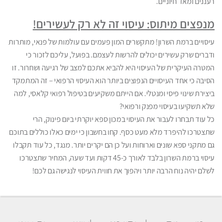
רעננים ומאד חיוניים.
מנפצים מיתוס: עיסוי זה לא רק לעשירים!
עיסויים ברמת השרון! מתקשרים המון פעמים עם עולמות של פנאי, מותרות
ודברים שרק עשירים יכולים להרשות לעצמם. בפועל, עליכם לזכור כי
המטרה העיקרית של העיסוי היא להביא אתכם למצב של רגיעה ושחרור. זו
הסיבה כי אחד העיסויים הנפוצים ביותר הוא העיסוי הרפואי – זה המתמקד
ביצירת שינוי פיסי ומנטלי. אם הייתם משקיעים בטיפול רפואי קלאסי, למה
שלא תשקיעו בעיסוי מפנק ורפואי?
כל עוד תבחרו לעבור את העיסוי במכון ספא יוקרתי ביום פינוק, הרי
שתצטרכו להיפרד מלא מעט כסף. קחו בחשבון כי ימים כאלו כוללים בתוכם
גם מתקני ספא שונים וארוחות ועל כן הם יקרים יותר. מנגד, כל עוד תקבלו
עיסוי ברמת השרון בלבד לאורך כ-45 דקות ועד שעה, המחיר שתצטרכו
לשלם יהיה נוח הרבה יותר ויהפוך את חווית העיסוי לנגישה גם לכם!