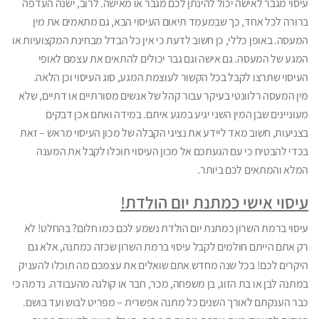
עיסוי מגבר לאישה יכול להינתן לכם מגבר או מאישה. לרוב, ישנה העדפה
ברורה לכל אחד, כך שבמעמד תיאום העיסוי הבא, גם מתאמים את מין
המעסה. באופן כללי, כן חשוב לדעת כי אין כל הבדל מבחינת המקצועיות או
המגע של המעסה. גם אישה וגם גבר יכולים להתאים את עצמם לאופי
העיסוי שתרצו לקבל בכל הקשור לעוצמת המגע, סוג העיסוי וכן הלאה.
מין המעסה רלוונטי בעיקר עבור קהל של אנשים מסורתיים או דתיים, שלא
מעוניינים שבן המין השני יגיע במגע איתם. במידה ואתם אכן דבקים
בצניעות, חשוב מאד ליידע את נציגי הקבלה של מכון העיסוי מראש – זאת
בכדי להבטיח כי עם הגעתכם אל מכון העיסוי תוכלו לקבל את המענה
המלא והמתאים לכם ביותר.
עיסוי אישי כמתנת יום הולדת!
עיסוי ברמת השרון כמתנת יום הולדת נשמע לכם כמו חלום? בהחלט! לא
רק אתם הייתם חולמים לקבל עיסוי ברמת השרון שכזה כמתנה, אלא גם
היקרים לכם! בכל שנה מחדש אתם שואלים את עצמכם מה תוכלו להעניק
במתנה לבן או בת הזוג, בן משפחה, מכר, חבר או קולגה מהעבודה. נדמה כי
כבר הענקתם לאורך השנים כל מתנה אפשרית – מפריט לבוש ועד בושם.