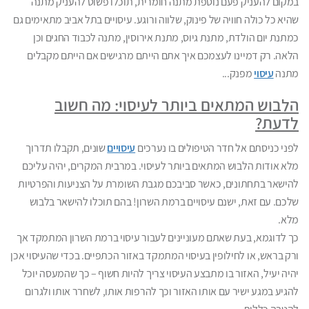
במקום להעניק פעם נוספת מתנה חומרית, תוכלו פשוט להעניק מתנה
שהיא כל כולה חוויה של פינוק, שלווה ורוגע. עיסויים בתל אביב מתאימים גם
כמתנת יום הולדת, מתנת גיוס, מתנת אירוסין, מתנה לכבוד החגים וכן
הלאה. רק דמיינו לעצמכם איך אתם הייתם מרגישים אם הייתם מקבלים
מתנה
עיסוי
מפנק...
הלבוש המתאים ביותר לעיסוי: מה חשוב
לדעת?
לפני כניסתם אל חדר הטיפולים בו נערכים
עיסויים
שונים, תקבלו תדרוך
מלא אודות הלבוש המתאים ביותר לעיסוי. במרבית המקרים, יהיה עליכם
להישאר בתחתונים, כאשר סביבכם מגבת השומרת על הצניעות והפרטיות
שלכם. עם זאת, ישנם עיסויים ברמת השרון! בהם תוכלו להישאר בלבוש
מלא.
כך לדוגמא, בעת שאתם מעוניינים לעבור עיסוי ברמת השרון המתמקד אך
ורק בראש, או לחילופין בעיסוי המתמקד באזור הכתפיים. בכדי שהעיסוי אכן
יהיה יעיל, האזור בו מתבצע העיסוי צריך להיות חשוף – כך שהמעסה יוכל
להגיע במגע ישיר עם אותו האזור וכך להרפות אותו, לשחרר אותו ולגרום