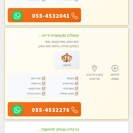
055-4532041
מטפלת מקצוענית ידי זהב VIP-מומלץ לחלוטין! פרטי! ​​​​​​ Highly recommended
עיסוי מפנק, עיסוי מקצועי, עיסוי
בקלניקה פרטית, מתחמי ספא מפנק,
עיסוי טנטרה
פלטינה
לפרטים
עיסוי בתל אביב
מקלחת
חניה חינם
נוספים
אור יהודה
עיסוי מרגיע
נקי ומסודר
מקום פרטי
עיסוי מקצועי
תמונה אמיתית
דוברת עיברית
055-4532276
הרצליה-מומלץ לחלוטין!!!! כל סוגי העיסויים מעסה מקצועית ואיכותית פרטי!! בנתניה