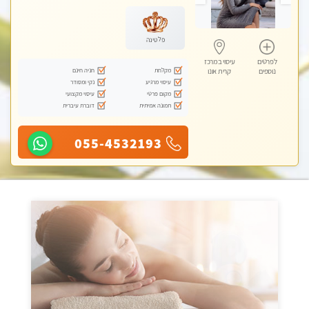
פלטינה
לפרטים
עיסוי במרכז
מקלחת
חניה חינם
נוספים
קרית אונו
עיסוי מרגיע
נקי ומסודר
מקום פרטי
עיסוי מקצועי
תמונה אמיתית
דוברת עיברית
055-4532193