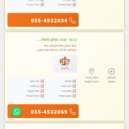
תמונה אמיתית
דוברת עיברית
055-4532034
בכפר -סבא -מוזמן לחוויה בלתי נשכחת!!!עיסוי מפנק ביותר מומלץ לחלוטין!!!
עיסוי מפנק, עיסוי מקצועי, עיסוי
בקלניקה פרטית, מתחמי ספא מפנק,
עיסוי טנטרה, עיסוי מגבר לגבר, עיסוי
לנשים בלבד
פלטינה
לפרטים
עיסוי במרכז
מקלחת
חניה חינם
נוספים
גבעת שמואל
עיסוי מרגיע
נקי ומסודר
מקום פרטי
עיסוי מקצועי
תמונה אמיתית
דוברת עיברית
055-4532069