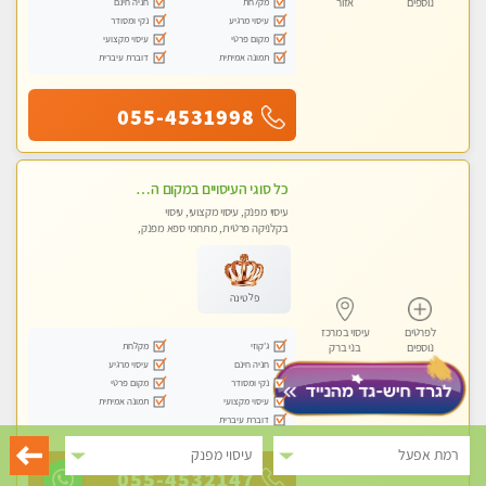
מקלחת
חניה חינם
נוספים
אזור
עיסוי מרגיע
נקי ומסודר
מקום פרטי
עיסוי מקצועי
תמונה אמיתית
דוברת עיברית
055-4531998
כל סוגי העיסויים במקום הכי מושלם בעיר- בחולון
עיסוי מפנק, עיסוי מקצועי, עיסוי
בקלניקה פרטית, מתחמי ספא מפנק,
מכוני עיסוי מפנק
פלטינה
לפרטים
עיסוי במרכז
ג'קוזי
מקלחת
נוספים
בני ברק
חניה חינם
עיסוי מרגיע
נקי ומסודר
מקום פרטי
עיסוי מקצועי
תמונה אמיתית
דוברת עיברית
רמת אפעל
עיסוי מפנק
055-4532147