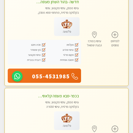
חדשה -בהוד השרון מעסה איכותית מפנקת ומקצועית לעיסוי חלומי .....
עיסוי מפנק, עיסוי מקצועי, עיסוי
בקלניקה פרטית, מתחמי ספא מפנק,
מכוני עיסוי מפנק, עיסוי טנטרה
פלטינה
לפרטים
עיסוי במרכז
מקלחת
חניה חינם
נוספים
גבעת שמואל
עיסוי מרגיע
נקי ומסודר
מקום פרטי
עיסוי מקצועי
תמונה אמיתית
דוברת עיברית
055-4531985
בכפר-סבא מעסה קלאסית ומפנקת. . highly recommended..new in the city
עיסוי מפנק, עיסוי מקצועי, עיסוי
בקלניקה פרטית, עיסוי טנטרה
פלטינה