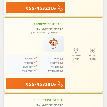
055-4532116
ספא נירוונה ! לאיכותיים בלבד! מומלץ לחלוטין!!!! כל סוגי העיסויים מעסה מקצועית ואיכותית פרטי!!!
עיסוי מפנק, עיסוי מקצועי, עיסוי
בקלניקה פרטית, מתחמי ספא מפנק,
עיסוי טנטרה
פלטינה
לפרטים
עיסוי במרכז
מקלחת
חניה חינם
נוספים
רמת-גן
עיסוי מרגיע
נקי ומסודר
מקום פרטי
עיסוי מקצועי
תמונה אמיתית
דוברת עיברית
055-4531916
בביתי הפרטי ברמת גן, מטפלת ישראל מקצועית ומנוסה . עיסוי שוודי קלאסי משולב רקמות עמוק, בהתאמה אישית . נא לא להתקשר מחסוי.
עיסוי מפנק, עיסוי מקצועי, עיסוי