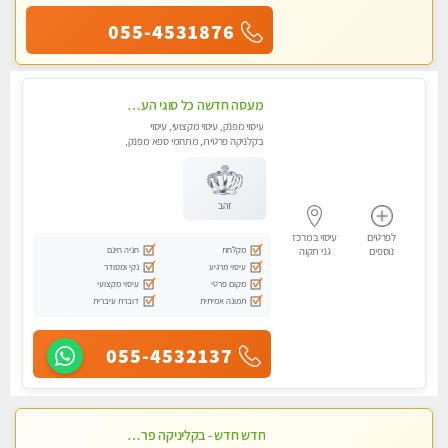
055-4531876
מעסה חדשה כל סוגי העיסויים מעסה מקצועית ואיכותית פרטי!!!מומלץ לחלוטין!!
עיסוי מפנק, עיסוי מקצועי, עיסוי
בקלניקה פרטית, מתחמי ספא מפנק,
עיסוי טנטרה
זהב
לפרטים
עיסוי במרכז
מקלחת
חניה חינם
נוספים
גני תקוה
עיסוי מרגיע
נקי ומסודר
מקום פרטי
עיסוי מקצועי
תמונה אמיתית
דוברת עיברית
055-4532137
חדש חדש - בקליניקה פרטית בחולון עיסוי לחידוש אנרגיות עיסוי חלומי מומלץ מאוד-ללא מין! highly recommended new in the city