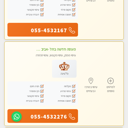
נוספים
גבעתיים
עיסוי מרגיע
נקי ומסודר
מקום פרטי
עיסוי מקצועי
תמונה אמיתית
דוברת עיברית
055-4532167
מעסה חדשה בתל -אביב מטפלת מקצוענית ידי זהב VIP-מומלץ לחלוטין! פרטי! ​​​​​​ Highly recommended-
עיסוי מפנק, עיסוי מקצועי, עיסוי טנטרה
פלטינה
מקלחת
חניה חינם
לפרטים
עיסוי במרכז
נוספים
גבעתיים
עיסוי מרגיע
נקי ומסודר
מקום פרטי
עיסוי מקצועי
תמונה אמיתית
דוברת עיברית
055-4532276