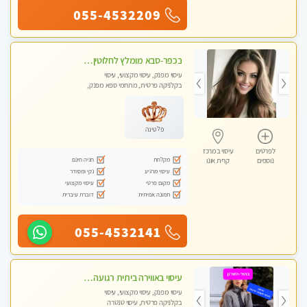
055-4532209
בכפר-סבא מומלץ לחלוטין!!!! מעסה מקצועית לעיסוי ברמה גבוהה VIP תתקשר .....
עיסוי מפנק, עיסוי מקצועי, עיסוי
בקלניקה פרטית, מתחמי ספא מפנק,
עיסוי טנטרה
פלטינה
לפרטים
עיסוי במרכז
מקלחת
חניה חינם
נוספים
קרית אונו
עיסוי מרגיע
נקי ומסודר
מקום פרטי
עיסוי מקצועי
תמונה אמיתית
דוברת עיברית
055-4532141
עיסוי באווירה ביתית רגועה בהוד- השרון
עיסוי מפנק, עיסוי מקצועי, עיסוי
בקלניקה פרטית, עיסוי טנטרה