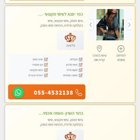
כפר -סבא לעיסוי מקצועי -באווירה שקטה ונעימה לחוויה של רוגע מומלץ מאוד מאוד- ללא מין !
עיסוי מפנק, עיסוי מקצועי, עיסוי
בקלניקה פרטית, מתחמי ספא מפנק,
עיסוי טנטרה
פלטינה
לפרטים
עיסוי במרכז
מקלחת
חניה חינם
נוספים
קרית אונו
עיסוי מרגיע
נקי ומסודר
מקום פרטי
עיסוי מקצועי
תמונה אמיתית
דוברת עיברית
055-4532138
בהוד השרון -מעסה איכותית למאסז מקצועי ומפנק לכל שרירי הגוף
עיסוי מפנק, עיסוי מקצועי, עיסוי
בקלניקה פרטית, מתחמי ספא מפנק,
מכוני עיסוי מפנק, עיסוי טנטרה