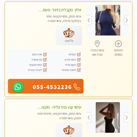
אלין- מקבלת ביהוד -מעסה פרטית ואיכותית לבד ביהוד . עיסוי מפנק איכותי מקצועי אצלי ביהוד
עיסוי מפנק, עיסוי מקצועי, עיסוי
בקלניקה פרטית, עיסוי טנטרה
פלטינה
לפרטים
עיסוי במרכז
מקלחת
חניה חינם
נוספים
קרית אונו
עיסוי מרגיע
נקי ומסודר
מקום פרטי
עיסוי מקצועי
תמונה אמיתית
דוברת עיברית
055-4532236
עיסוי vip בהרצליה - מקצועי ומפנק ומיוחד highly recommended..new in the city
עיסוי מפנק, עיסוי מקצועי, מתחמי ספא
מפנק, עיסוי טנטרה