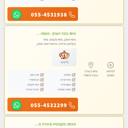
055-4531938
עיסוי בהוד השרון - מעסה חדשה ואיכותית לעיסוי מרגיע ומפנק VIP-מומלץ לחלוטין! פרטי! ​​​​​​ Highly recommended
עיסוי מפנק, עיסוי מקצועי, עיסוי
בקלניקה פרטית, מתחמי ספא מפנק,
עיסוי טנטרה
פלטינה
לפרטים
עיסוי במרכז
מקלחת
חניה חינם
נוספים
גבעת שמואל
עיסוי מרגיע
נקי ומסודר
מקום פרטי
עיסוי מקצועי
תמונה אמיתית
דוברת עיברית
055-4532299
מעסה מקצועית וצעירה מוזמן לחוויה בלתי נשכחת! מומלץ לחלוטין! כל סוגי העיסויים מעסה מקצועית ואיכותית פרטי!!!