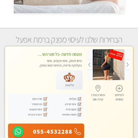
הבחירות שלנו לעיסוי מפנק ברמת אפעל
מעסה חדשה -כל סוגי העיסויים מעסה מקצועית ואיכותית פרטי!!!מומלץ לחלוטין!!
עיסוי מפנק, עיסוי מקצועי, עיסוי
בקלניקה פרטית, מתחמי ספא מפנק,
עיסוי טנטרה
פלטינה
לפרטים
עיסוי במרכז
מקלחת
חניה חינם
נוספים
קרית אונו
עיסוי מרגיע
נקי ומסודר
מקום פרטי
עיסוי מקצועי
תמונה אמיתית
דוברת עיברית
055-4532288