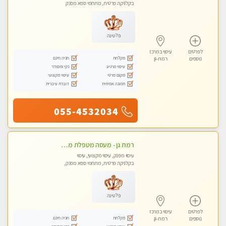
בקלניקה פרטית, מתחמי ספא מפנק
פלטינה
לפרטים
עיסוי במרכז
מקלחת
חניה חינם
נוספים
רמת-גן
עיסוי מרגיע
נקי ומסודר
מקום פרטי
עיסוי מקצועי
תמונה אמיתית
דוברת עיברית
055-4532034
רמת גן - מעסה מטפלת מקצוענית ידי זהב VIP! פרטי! ​​​​​​ Highly recommended
עיסוי מפנק, עיסוי מקצועי, עיסוי
בקלניקה פרטית, מתחמי ספא מפנק,
עיסוי טנטרה
פלטינה
לפרטים
עיסוי במרכז
מקלחת
חניה חינם
נוספים
רמת-גן