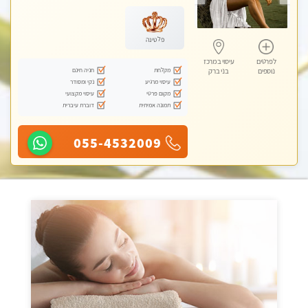
פלטינה
לפרטים
עיסוי במרכז
מקלחת
חניה חינם
נוספים
בני ברק
עיסוי מרגיע
נקי ומסודר
מקום פרטי
עיסוי מקצועי
תמונה אמיתית
דוברת עיברית
055-4532009