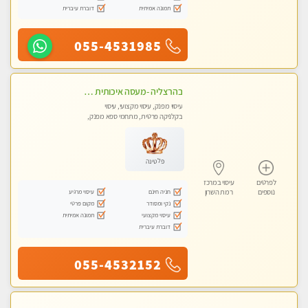
תמונה אמיתית
דוברת עיברית
055-4531985
בהרצליה -מעסה איכותית מקצועית ומפנקת. פרטי לחלוטין !טל-053-6214433
עיסוי מפנק, עיסוי מקצועי, עיסוי
בקלניקה פרטית, מתחמי ספא מפנק,
מכוני עיסוי מפנק, עיסוי טנטרה
פלטינה
לפרטים
עיסוי במרכז
חניה חינם
עיסוי מרגיע
נוספים
רמת השרון
נקי ומסודר
מקום פרטי
עיסוי מקצועי
תמונה אמיתית
דוברת עיברית
055-4532152