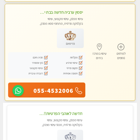
יסמין ערביה חדשה בבת ים חדש חדש .כל סוגי העיסויים במקום הכי מושלם בעיר בת ים . highly recommended..new in the city
עיסוי מפנק, עיסוי מקצועי, עיסוי
בקלניקה פרטית, מתחמי ספא מפנק,
מכוני עיסוי מפנק, עיסוי עד הבית, עיסוי
טנטרה
פרימיום
לפרטים
עיסוי במרכז
מקלחת
חניה חינם
נוספים
בת ים
עיסוי מרגיע
נקי ומסודר
מקום פרטי
עיסוי מקצועי
תמונה אמיתית
דוברת עיברית
055-4532006
חדשה לאוהבי הפרטיות!!בראשון לציון! מעסה vip מפנקת בקליניקה פרטית לחלוטין!!! לבד! לרציניים בלבד! מומלץ!
עיסוי מפנק, עיסוי מקצועי, עיסוי
בקלניקה פרטית, מכוני עיסוי מפנק,
עיסוי טנטרה