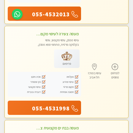
055-4532013
מעסה צעירה לעיסוי מקצועי בבת-ים ללא מין !!
עיסוי מפנק, עיסוי מקצועי, עיסוי
בקלניקה פרטית, מתחמי ספא מפנק,
מכוני עיסוי מפנק, עיסוי עד הבית, עיסוי
טנטרה
פרימיום
לפרטים
עיסוי במרכז
מקלחת
חניה חינם
נוספים
תל-אביב
עיסוי מרגיע
נקי ומסודר
מקום פרטי
עיסוי מקצועי
תמונה אמיתית
דוברת עיברית
055-4531998
מעסה בבת ים מקצועית צעירה ואיכותית פרטי!!!-מומלץ לחלוטין!!! VIP פרטי! ​​​​​​ Highly recommended