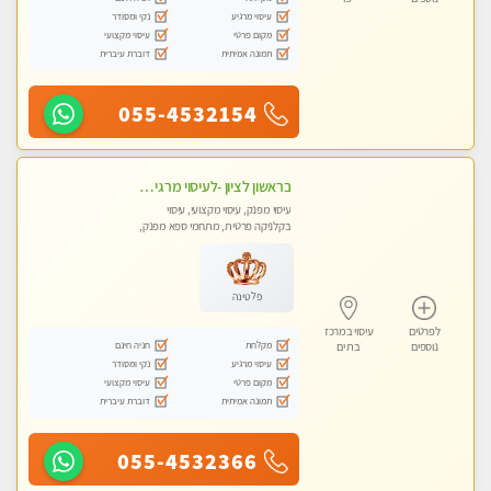
עיסוי מרגיע
נקי ומסודר
מקום פרטי
עיסוי מקצועי
תמונה אמיתית
דוברת עיברית
055-4532154
בראשון לציון -לעיסוי מרגיע ומפנק VIP-מומלץ לחלוטין! פרטי! ​​​​​​ Highly recommended
עיסוי מפנק, עיסוי מקצועי, עיסוי
בקלניקה פרטית, מתחמי ספא מפנק,
מכוני עיסוי מפנק, עיסוי טנטרה
פלטינה
לפרטים
עיסוי במרכז
מקלחת
חניה חינם
נוספים
בת ים
עיסוי מרגיע
נקי ומסודר
מקום פרטי
עיסוי מקצועי
תמונה אמיתית
דוברת עיברית
055-4532366