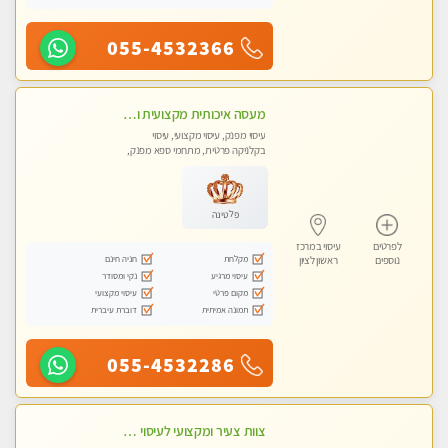
055-4532366
מעסה איכותית מקצועית ומפנקת מאוד- ללא מין !!!
עיסוי מפנק, עיסוי מקצועי, עיסוי
בקלניקה פרטית, מתחמי ספא מפנק,
מכוני עיסוי מפנק
פלטינה
לפרטים
עיסוי במרכז
מקלחת
חניה חינם
נוספים
ראשון לציון
עיסוי מרגיע
נקי ומסודר
מקום פרטי
עיסוי מקצועי
תמונה אמיתית
דוברת עיברית
055-4532286
צוות צעיר ומקצועי לעיסוי VIP בקליניקה מפוארת באווירה חמה ונעימה מומלץ ביותר! חוויה מפנקת מאוד ... ללא מין !!