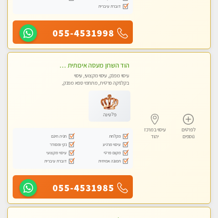
דוברת עיברית
055-4531998
הוד השרון מעסה איכותית מפנקת ומקצועית לעיסוי חלומי .....
עיסוי מפנק, עיסוי מקצועי, עיסוי
בקלניקה פרטית, מתחמי ספא מפנק,
מכוני עיסוי מפנק, עיסוי טנטרה
פלטינה
לפרטים
עיסוי במרכז
מקלחת
חניה חינם
נוספים
יהוד
עיסוי מרגיע
נקי ומסודר
מקום פרטי
עיסוי מקצועי
תמונה אמיתית
דוברת עיברית
055-4531985