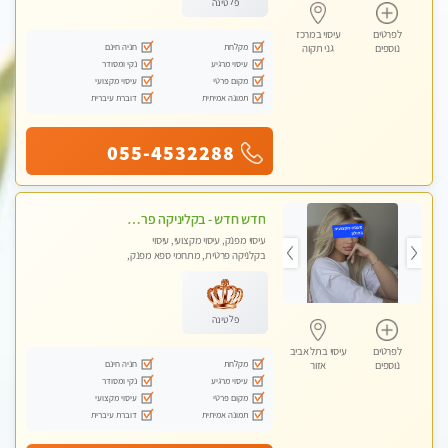
פלטינה
לפרטים
עיסוי במרכז
מקלחת
חניה חינם
נוספים
גני תקוה
עיסוי מרגיע
נקי ומסודר
מקום פרטי
עיסוי מקצועי
תמונה אמיתית
דוברת עיברית
055-4532288
חדש חדש - בקליניקה פרטית בחולון עיסוי לחידוש אנרגיות עיסוי חלומי מומלץ מאוד-ללא מין! highly recommended new in the city
עיסוי מפנק, עיסוי מקצועי, עיסוי
בקלניקה פרטית, מתחמי ספא מפנק,
מכוני עיסוי מפנק, עיסוי טנטרה
פלטינה
לפרטים
עיסוי בתל אביב
מקלחת
חניה חינם
נוספים
אזור
עיסוי מרגיע
נקי ומסודר
מקום פרטי
עיסוי מקצועי
תמונה אמיתית
דוברת עיברית