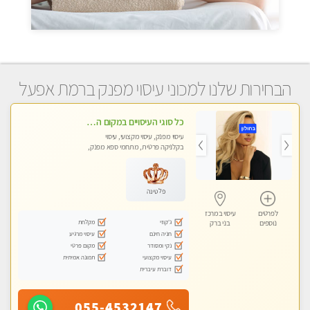
הבחירות שלנו למכוני עיסוי מפנק ברמת אפעל
כל סוגי העיסויים במקום הכי מושלם בעיר- בחולון
עיסוי מפנק, עיסוי מקצועי, עיסוי
בקלניקה פרטית, מתחמי ספא מפנק,
מכוני עיסוי מפנק
פלטינה
לפרטים
עיסוי במרכז
ג'קוזי
מקלחת
נוספים
בני ברק
חניה חינם
עיסוי מרגיע
נקי ומסודר
מקום פרטי
עיסוי מקצועי
תמונה אמיתית
דוברת עיברית
055-4532147