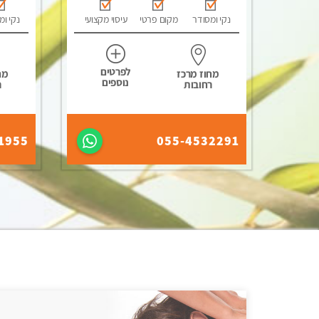
נקי ומסודר
מקום פרטי
עיסוי מקצועי
נקי ומ
לפרטים
מחוז מרכז
מח
נוספים
רחובות
ר
1955
055-4532291