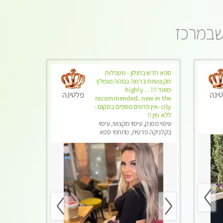
שבמרכז
ספא חדש בחולון - מטפלות
מקצועיות ברמה גבוהה מומלץ
מאוד !!! . . highly
ינה
פלטינה
recommended..new in the
city -אין פרטים נוספים במקום -
ללא מין !!
עיסוי מפנק, עיסוי מקצועי, עיסוי
בקלניקה פרטית, מתחמי ספא
מפנק, עיסוי טנטרה