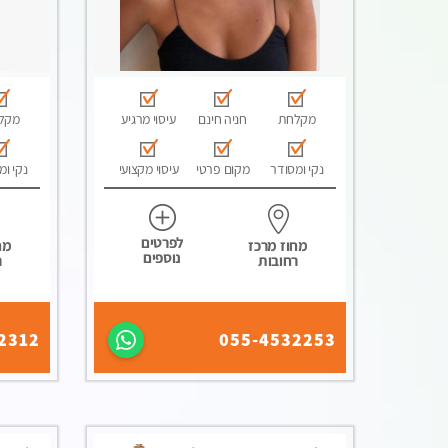
מקלחת
חניה חינם
עיסוי מרגיע
מקל
נקי ומסודר
מקום פרטי
עיסוי מקצועי
נקי ומ
לפרטים
מחוז מרכז
מח
נוספים
רחובות
ר
2312
055-4532253