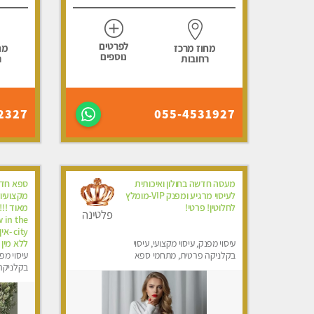
לפרטים
מחוז מרכז
מח
נוספים
רחובות
ר
2327
055-4531927
מעסה חדשה בחולון ואיכותית
ספא חדש
לעיסוי מרגיע ומפנק VIP-מומלץ
מקצועיו
לחלוטין! פרטי! ​​​​​​
פלטינה
 in the
city 
עיסוי מפנק, עיסוי מקצועי, עיסוי
ללא מין 
בקלניקה פרטית, מתחמי ספא
עיסוי מפנ
מפנק, עיסוי טנטרה
בקלניקה
מפנק, עי