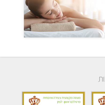
ות
מעסה מקצועית צעירה ואיכותית
פרטי!!!בראשון- לציון