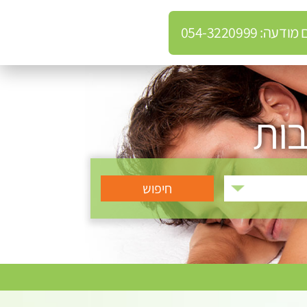
: 054-3220999
ות