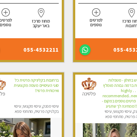
לפרטים
לפרטים
וז מרכז
מחוז מרכז
נוספים
נוספים
חובות
באר יעקב
055-4532211
055-453
 בחולון - מטפלות
ברחובות בקליניקה פרטית כל
ת ברמה גבוהה מומלץ
סוגי העיסויים מעסה מקצועית
מאוד !!! . . highly
ואיכותית פרטי!!
פלטינה
פלט
recommended..new
-אין פרטים נוספים במקום -
!!ממתינה לך שתגיע
עיסוי מפנק, עיסוי מקצועי, עיסוי
ק, עיסוי מקצועי, עיסוי
בקלניקה פרטית, מתחמי ספא
 פרטית, מתחמי ספא
מפנק, עיסוי טנטרה
סוי טנטרה