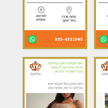
לפרטים
מחוז מרכז
נוספים
באר יעקב
055-4531945
עיסוי מקצועי מפנק בקליניקה
פרטית שירות vip לרציניים
בלבד! מומלץ!! ללא מין
ינה
פלטינה
עיסוי מפנק, עיסוי מקצועי, עיסוי
בקלניקה פרטית, מתחמי ספא
מפנק, עיסוי טנטרה