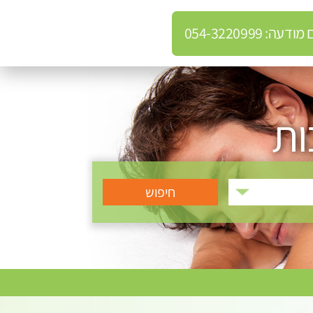
: 054-3220999
ות