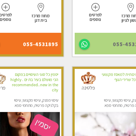
לפרטים
לפרטים
וז מרכז
מחוז מרכז
נוספים
נוספים
ון לציון
בית דגן
055-4531895
055-453
כותית למאסז מקצועי
יסמין כל סוגי העיסויים במקום
ל שרירי הגוף
הכי מושלם בעיר בת ים . highly
recommended..new in the
פלטינה
פרי
city
ק, עיסוי מקצועי, עיסוי
עיסוי מפנק, עיסוי מקצועי, עיסוי
 פרטית, מתחמי ספא
בקלניקה פרטית, מתחמי ספא
ני עיסוי מפנק, עיסוי
מפנק, מכוני עיסוי מפנק, עיסוי
טנטרה