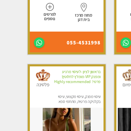
לפרטים
מחוז מרכז
נוספים
בית דגן
055-4531998
בראשון לציון -לעיסוי מרגיע
ומפנק VIP-מומלץ לחלוטין!
פרטי! ​​​​​​ Highly recommended
מיום
פלטינה
עיסוי מפנק, עיסוי מקצועי, עיסוי
בקלניקה פרטית, מתחמי ספא
מפנק, מכוני עיסוי מפנק, עיסוי
טנטרה