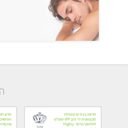
הב
חדשה בבת ים מטפלת
חדש חדש 
מקצוענית ידי זהב VIP-מומלץ
העיסויי
לחלוטין! פרטי! ​​​​​​ Highly
ואיכותית
זהב