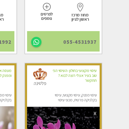
לפרטים
מחוז מרכז
מח
נוספים
ראשון לציון
ראש
1992
055-4531937
עיסוי מקצועי בחולון -העיסוי הכי
מעסה אי
טוב בעיר אצלי רוצה לבוא ?
ומפנק לכ
תתקשר
פלטינה
עיסוי מפנק, עיסוי מקצועי, עיסוי
עיסוי מפנ
בקלניקה פרטית, מכוני עיסוי
בקלניקה
מפנק, עיסוי טנטרה
מפנק, מכו
טנטרה