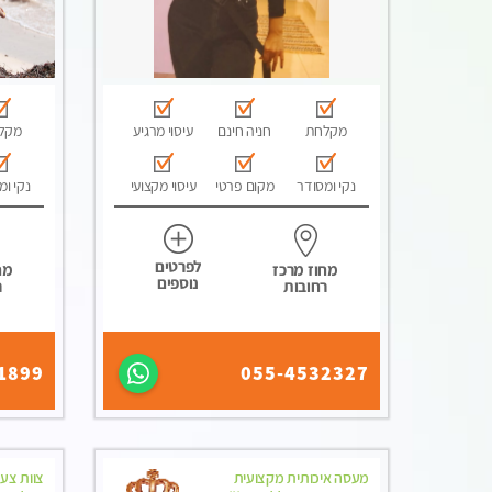
מקלחת
חניה חינם
עיסוי מרגיע
מקל
נקי ומסודר
מקום פרטי
עיסוי מקצועי
נקי ומ
לפרטים
מחוז מרכז
מח
נוספים
רחובות
ר
1899
055-4532327
מעסה איכותית מקצועית