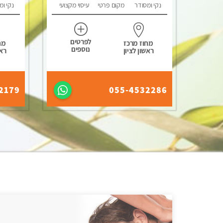
נקי ומסודר
מקום פרטי
עיסוי מקצועי
נקי ומ
לפרטים
מחוז מרכז
מח
נוספים
ראשון לציון
ראש
2179
055-4532286