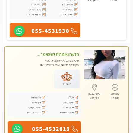
עיסוי מרגיע
נקי ומסודר
מקום פרטי
עיסוי מקצועי
תמונה אמיתית
דוברת עיברית
055-4531930
חדשה ואיכותית לעיסוי מרגיע ומפנק VIP-מומלץ לחלוטין! פרטי! ​​​​​​ Highly recommended
עיסוי מפנק, עיסוי מקצועי, עיסוי
בקלניקה פרטית, עיסוי טנטרה, עיסוי
מגבר לגבר
פלטינה
לפרטים
עיסוי בצפון
מקלחת
חניה חינם
נוספים
בנימינה
עיסוי מרגיע
נקי ומסודר
מקום פרטי
עיסוי מקצועי
תמונה אמיתית
דוברת עיברית
055-4532018