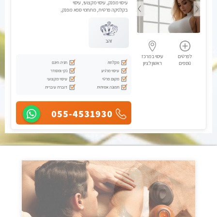
עיסוי מפנק, עיסוי מקצועי, עיסוי
בקלניקה פרטית, מתחמי ספא מפנק,
עיסוי טנטרה, עיסוי מגבר לגבר
זהב
לפרטים
עיסוי במרכז
מקלחת
חניה חינם
נוספים
ראשון לציון
עיסוי מרגיע
נקי ומסודר
מקום פרטי
עיסוי מקצועי
תמונה אמיתית
דוברת עיברית
055-4531930