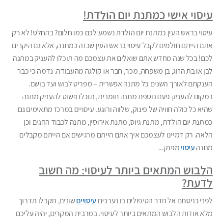
עיסוי אישי כמתנת יום הולדת!
עיסוי בראש העין כמתנת יום הולדת נשמע לכם כמו חלום? בהחלט! לא רק
אתם הייתם חולמים לקבל עיסוי בראש העין שכזה כמתנה, אלא גם היקרים
לכם! בכל שנה מחדש אתם שואלים את עצמכם מה תוכלו להעניק במתנה
לבן או בת הזוג, בן משפחה, מכר, חבר או קולגה מהעבודה. נדמה כי כבר
הענקתם לאורך השנים כל מתנה אפשרית – מפריט לבוש ועד בושם.
במקום להעניק פעם נוספת מתנה חומרית, תוכלו פשוט להעניק מתנה
שהיא כל כולה חוויה של פינוק, שלווה ורוגע. עיסויים במרכז מתאימים גם
כמתנת יום הולדת, מתנת גיוס, מתנת אירוסין, מתנה לכבוד החגים וכן
הלאה. רק דמיינו לעצמכם איך אתם הייתם מרגישים אם הייתם מקבלים
מתנה
עיסוי
מפנק...
הלבוש המתאים ביותר לעיסוי: מה חשוב
לדעת?
לפני כניסתם אל חדר הטיפולים בו נערכים
עיסויים
שונים, תקבלו תדרוך
מלא אודות הלבוש המתאים ביותר לעיסוי. במרבית המקרים, יהיה עליכם