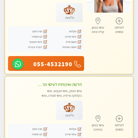
מכוני עיסוי מפנק, עיסוי עד הבית, עיסוי
טנטרה, עיסוי מגבר לגבר, עיסוי מגבר
לאישה
פלטינה
לפרטים
עיסוי בצפון
מקלחת
חניה חינם
נוספים
קרית אתא
עיסוי מרגיע
נקי ומסודר
מקום פרטי
עיסוי מקצועי
תמונה אמיתית
דוברת עיברית
055-4532190
חדשה ואיכותית לעיסוי מרגיע ומפנק VIP-מומלץ לחלוטין! פרטי! ​​​​​​ Highly recommended
עיסוי מפנק, עיסוי מקצועי, עיסוי
בקלניקה פרטית, עיסוי טנטרה, עיסוי
מגבר לגבר
פלטינה
לפרטים
עיסוי בצפון
מקלחת
חניה חינם
נוספים
בנימינה
עיסוי מרגיע
נקי ומסודר