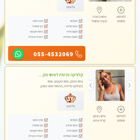
פלטינה
לפרטים
עיסוי במרכז
מקלחת
חניה חינם
נוספים
גבעת שמואל
עיסוי מרגיע
נקי ומסודר
מקום פרטי
עיסוי מקצועי
תמונה אמיתית
דוברת עיברית
055-4532069
קליניקה פרטית לעיסוי מקצועי ואלטרנטיבי ברמה גבוהה VIP תתקשר ..... highly recommended..new in the city
עיסוי מפנק, עיסוי מקצועי, עיסוי
בקלניקה פרטית, מתחמי ספא מפנק,
מכוני עיסוי מפנק, עיסוי עד הבית, עיסוי
טנטרה, עיסוי מגבר לגבר, עיסוי מגבר
לאישה
פלטינה
לפרטים
עיסוי בצפון
מקלחת
חניה חינם
נוספים
קרית אתא
עיסוי מרגיע
נקי ומסודר
מקום פרטי
עיסוי מקצועי
תמונה אמיתית
דוברת עיברית