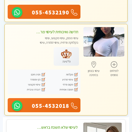
055-4532190
חדשה ואיכותית לעיסוי מרגיע ומפנק VIP-מומלץ לחלוטין! פרטי! ​​​​​​ Highly recommended
עיסוי מפנק, עיסוי מקצועי, עיסוי
בקלניקה פרטית, עיסוי טנטרה, עיסוי
מגבר לגבר
פלטינה
לפרטים
עיסוי בצפון
מקלחת
חניה חינם
נוספים
בנימינה
עיסוי מרגיע
נקי ומסודר
מקום פרטי
עיסוי מקצועי
תמונה אמיתית
דוברת עיברית
055-4532018
לעיסוי שלא תשכח בראשון לציון