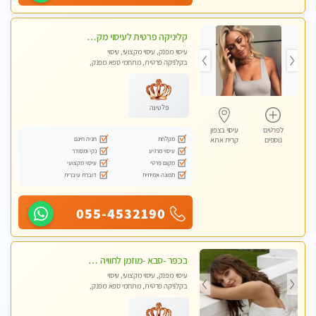
קליניקה פרטית לעיסוי מקצועי ואלטרנטיבי ברמה גבוהה VIP תתקשר ..... highly recommended..new in the city
עיסוי מפנק, עיסוי מקצועי, עיסוי
בקלניקה פרטית, מתחמי ספא מפנק,
מכוני עיסוי מפנק, עיסוי עד הבית, עיסוי
טנטרה, עיסוי מגבר לגבר, עיסוי מגבר
לאישה
פלטינה
לפרטים
עיסוי בצפון
מקלחת
חניה חינם
נוספים
קרית אתא
עיסוי מרגיע
נקי ומסודר
מקום פרטי
עיסוי מקצועי
תמונה אמיתית
דוברת עיברית
055-4532190
בכפר -סבא -מוזמן לחוויה בלתי נשכחת!!!עיסוי מפנק ביותר מומלץ לחלוטין!!!
עיסוי מפנק, עיסוי מקצועי, עיסוי
בקלניקה פרטית, מתחמי ספא מפנק,
עיסוי טנטרה, עיסוי מגבר לגבר, עיסוי
לנשים בלבד