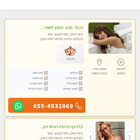
בכפר -סבא -מוזמן לחוויה בלתי נשכחת!!!עיסוי מפנק ביותר מומלץ לחלוטין!!!
עיסוי מפנק, עיסוי מקצועי, עיסוי
בקלניקה פרטית, מתחמי ספא מפנק,
עיסוי טנטרה, עיסוי מגבר לגבר, עיסוי
לנשים בלבד
פלטינה
לפרטים
עיסוי במרכז
מקלחת
חניה חינם
נוספים
גבעת שמואל
עיסוי מרגיע
נקי ומסודר
מקום פרטי
עיסוי מקצועי
תמונה אמיתית
דוברת עיברית
055-4532069
קליניקה פרטית לעיסוי מקצועי ואלטרנטיבי ברמה גבוהה VIP תתקשר ..... highly recommended..new in the city
עיסוי מפנק, עיסוי מקצועי, עיסוי
בקלניקה פרטית, מתחמי ספא מפנק,