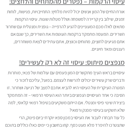
עיסוי הרקמות – נפטרים מהמתחים והלחצים:
אורח החיים של המון אנשים יכול להיות מלחיץ: התחייבויות, פגישות, לוחות
זמנים, שילוב בין קריירה למשפחה ושלל מטלות שונות. עיסוי הרקמות
מתאים לאלו מכם המעוניינים להגיע להרפייה – גופנית ומנטלית עם שחרור
השרירים. המעסה מתמקד ברקמות העוטפות את השרירים, כך שגם אם
אתם מגיעים לחוצים, מתוחים וכווצים, אתם עתידים לצאת משוחררים,
רעננים ומאד חיוניים.
מנפצים מיתוס: עיסוי זה לא רק לעשירים!
עיסויים בראש העין! מתקשרים המון פעמים עם עולמות של פנאי, מותרות
ודברים שרק עשירים יכולים להרשות לעצמם. בפועל, עליכם לזכור כי
המטרה העיקרית של העיסוי היא להביא אתכם למצב של רגיעה ושחרור. זו
הסיבה כי אחד העיסויים הנפוצים ביותר הוא העיסוי הרפואי – זה המתמקד
ביצירת שינוי פיסי ומנטלי. אם הייתם משקיעים בטיפול רפואי קלאסי, למה
שלא תשקיעו בעיסוי מפנק ורפואי?
כל עוד תבחרו לעבור את העיסוי במכון ספא יוקרתי ביום פינוק, הרי
שתצטרכו להיפרד מלא מעט כסף. קחו בחשבון כי ימים כאלו כוללים בתוכם