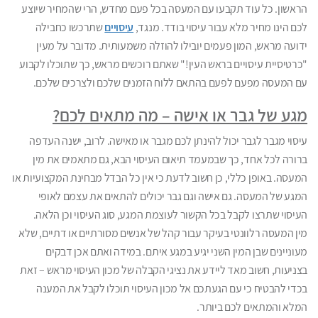
הראשון. כל עוד תקבעו עם המעסה בכל פעם מחדש, הרי שהמחיר שיוצע
לכם הינו מחיר מלא עבור עיסוי בודד. מנגד,
עיסויים
שתרכשו כחבילה
ידועה מראש, המון פעמים יובילו להוזלה משמעותית. מדובר על מעין
"כרטיסיית עיסויים בראש העין!" שאתם רוכשים מראש, כך שתוכלו לקבוע
עם המעסה מפעם לפעם בהתאם ללוח הזמנים שלכם ולצרכים שלכם.
מגע של גבר או אישה – מה מתאים לכם?
עיסוי מגבר לגבר יכול להינתן לכם מגבר או מאישה. לרוב, ישנה העדפה
ברורה לכל אחד, כך שבמעמד תיאום העיסוי הבא, גם מתאמים את מין
המעסה. באופן כללי, כן חשוב לדעת כי אין כל הבדל מבחינת המקצועיות או
המגע של המעסה. גם אישה וגם גבר יכולים להתאים את עצמם לאופי
העיסוי שתרצו לקבל בכל הקשור לעוצמת המגע, סוג העיסוי וכן הלאה.
מין המעסה רלוונטי בעיקר עבור קהל של אנשים מסורתיים או דתיים, שלא
מעוניינים שבן המין השני יגיע במגע איתם. במידה ואתם אכן דבקים
בצניעות, חשוב מאד ליידע את נציגי הקבלה של מכון העיסוי מראש – זאת
בכדי להבטיח כי עם הגעתכם אל מכון העיסוי תוכלו לקבל את המענה
המלא והמתאים לכם ביותר.