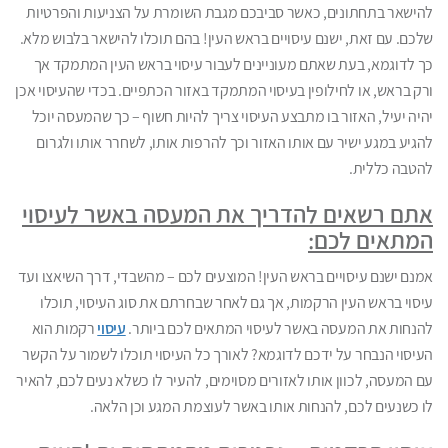
להישאר בתחתונים, כאשר סביבכם מגבת השומרת על הצניעות והפרטיות
שלכם. עם זאת, ישנם עיסויים בראש העין! בהם תוכלו להישאר בלבוש מלא.
כך לדוגמא, בעת שאתם מעוניינים לעבור עיסוי בראש העין המתמקד אך
ורק בראש, או לחילופין בעיסוי המתמקד באזור הכתפיים. בכדי שהעיסוי אכן
יהיה יעיל, האזור בו מתבצע העיסוי צריך להיות חשוף – כך שהמעסה יוכל
להגיע במגע ישיר עם אותו האזור וכך להרפות אותו, לשחרר אותו ולגרום
להטבה כללית.
אתם רשאים להדריך את המעסה באשר לעיסוי
המתאים לכם:
אמנם ישנם עיסויים בראש העין! המוצעים לכם – מהשבדי, דרך השיאצו ועד
עיסוי בראש העין הרקמות, אך גם לאחר שבחרתם את סוג העיסוי, תוכלו
להנחות את המעסה באשר לעיסוי המתאים לכם ביותר.
עיסוי
רקמות הוא
העיסוי הנבחר על ידכם לדוגמא? לאורך כל העיסוי תוכלו לשמור על הקשר
עם המעסה, לכוון אותו לאזורים מסוימים, להעיר לו כשלא נעים לכם, להאיר
לו כשנעים לכם, להנחות אותו באשר לעוצמת המגע וכן הלאה.