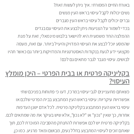
באורח החיים המסורתי. איך ניתן לעשות זאת?
נשים יכולות לקבל עיסוי בראש העין מנשים
גברים יכולים לקבל עיסוי בראש העין מגברים
בכדי לשמור על הצניעות ניתן לבצע את העיסוי עם בגדים
ההמלצה החד משמעית היא להישאר בלבוש מינמאלי, זאת על מנת
שהמסע יוכל לבצע את העיסוי המדויק והיעיל ביותר. עם זאת, מעסה
מקצועי ידע לגעת בנקודות האסטרטגיות והמדויקות ביותר גם כאשר תהיו
לבושים. עיסוי מגבר לגבר מתאים גם לכם!
בקליניקה פרטית או בבית הפרטי – היכן מומלץ
העיסוי?
כשאתם מתעניינים לגבי עיסוי במרכז, דעו כי פתוחות בפניכם שתי
אפשרויות עיקריות: עיסוי בראש העין המתבצע בבית הפרטי שלכם או
עיסוי בראש העין המתבצע בקליניקה פרטית. לכל אדם ישנן העדפות
אחרות, כך שאין "נכון" או "לא נכון", אלא שיש בעיקר את מה שמתאים לכם.
בקליניקה פרטית יש לכם אפשרות להתנתק מהסביבה המוכרת לכם, תוך
שאתם זוכים לעיסוי המתבצע בחלל נעים, מבושם ומאד מרגיע. כמו כן,