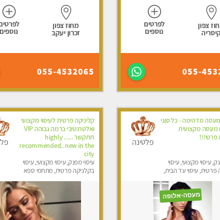
לפרטים
לפרטים
וז צפון
מחוז צפון
נוספים
נוספים
יסריה
זכרון יעקב
055-4532065
055-453
מעסה מדהימה - כל סוגי
קליניקה פרטית לעיסוי מקצועי
ם מעסה מקצועית
ואלטרנטיבי ברמה גבוהה VIP
 פרטי!!!
תתקשר ..... highly
פלטינה
פלט
recommended..new in the
city
ק, עיסוי מקצועי, עיסוי
עיסוי מפנק, עיסוי מקצועי, עיסוי
פרטית, עיסוי עד הבית,
בקלניקה פרטית, מתחמי ספא
טרה
מפנק, מכוני עיסוי מפנק, עיסוי עד
הבית, עיסוי טנטרה, עיסוי מגבר
לגבר, עיסוי מגבר לאישה