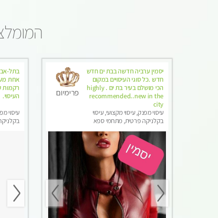
המומלצי
יסמין ערביה חדשה בבת ים חדש
בתל-אבי
חדש .כל סוגי העיסויים במקום
אחת מעל
הכי מושלם בעיר בת ים . highly
רקמות עמ
פרימיום
recommended..new in the
העיסוי.
city
עיסוי מפנק, עיסוי מקצועי, עיסוי
עיסוי מפנ
בקלניקה פרטית, מתחמי ספא
בקלניקה 
מפנק, מכוני עיסוי מפנק, עיסוי עד
הבית, עיסוי טנטרה