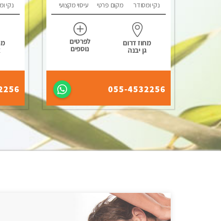
נקי ומסודר
מקום פרטי
עיסוי מקצועי
נקי ומ
לפרטים
מחוז דרום
מח
נוספים
גן יבנה
א
2256
055-4532256