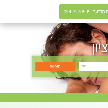
: 054-3220999
יון