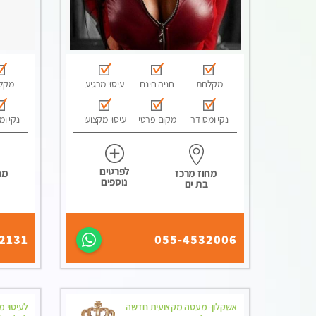
מקלחת
חניה חינם
עיסוי מרגיע
מקל
נקי ומסודר
מקום פרטי
עיסוי מקצועי
נקי ומ
לפרטים
מחוז מרכז
מח
נוספים
בת ים
2131
055-4532006
אשקלון- מעסה מקצועית חדשה