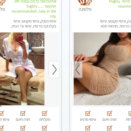
לחלוטין! פרטי! ​​​​​​ Highly
ואלטרנטיבי ברמה גבוהה VIP
recom
תתקשר ..... highly
פלטינה
פלט
recommended..new in the
city
ק, עיסוי מקצועי, עיסוי
עיסוי מפנק, עיסוי מקצועי, עיסוי
 פרטית, מתחמי ספא
בקלניקה פרטית, עיסוי עד הבית,
ני עיסוי מפנק, עיסוי עד
עיסוי טנטרה
סוי טנטרה
חת
חניה חינם
עיסוי מרגיע
מקלחת
חניה חינם
עיסוי מ