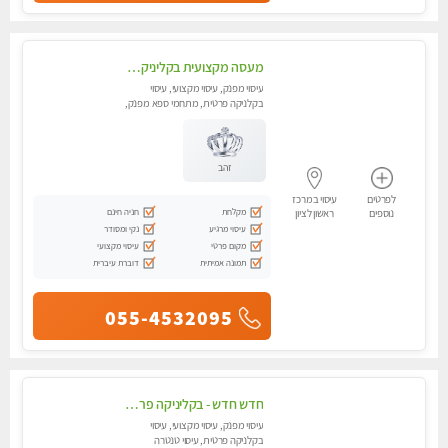
מעסה מקצועית בקליניקה פרטית מעסה קלאסית ומפנקת. . highly recommended..new in the city
עיסוי מפנק, עיסוי מקצועי, עיסוי
בקלניקה פרטית, מתחמי ספא מפנק,
עיסוי טנטרה
זהב
לפרטים
עיסוי במרכז
מקלחת
חניה חינם
נוספים
ראשון לציון
עיסוי מרגיע
נקי ומסודר
מקום פרטי
עיסוי מקצועי
תמונה אמיתית
דוברת עיברית
055-4532095
חדש חדש - בקליניקה פרטית בחולון עיסוי לחידוש אנרגיות עיסוי חלומי מומלץ מאוד-ללא מין! highly recommended new in the city
עיסוי מפנק, עיסוי מקצועי, עיסוי
בקלניקה פרטית, עיסוי טנטרה