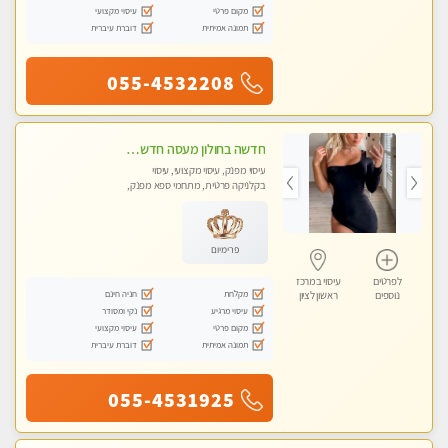
מקום פרטי
עיסוי מקצועי
תמונה אמיתית
דוברת עיברית
055-4532208
חדשה בחולון מעסה חדשה בחולון איכותית למאסז מקצועי ומפנק לכל שרירי הגוף עיסוי מכל הלב
עיסוי מפנק, עיסוי מקצועי, עיסוי
בקלניקה פרטית, מתחמי ספא מפנק,
עיסוי טנטרה
פרימיום
לפרטים
עיסוי במרכז
מקלחת
חניה חינם
נוספים
ראשון לציון
עיסוי מרגיע
נקי ומסודר
מקום פרטי
עיסוי מקצועי
תמונה אמיתית
דוברת עיברית
055-4531925