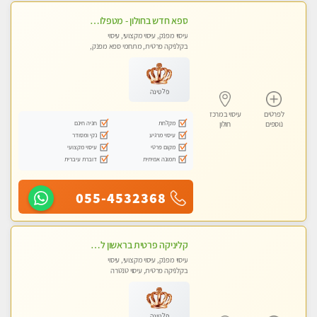
ספא חדש בחולון - מטפלות מקצועיות ברמה גבוהה מומלץ מאוד !!! . . highly recommended..new in the city -אין פרטים נוספים במקום -ללא מין !!
עיסוי מפנק, עיסוי מקצועי, עיסוי
בקלניקה פרטית, מתחמי ספא מפנק,
עיסוי טנטרה
פלטינה
לפרטים
עיסוי במרכז
מקלחת
חניה חינם
נוספים
חולון
עיסוי מרגיע
נקי ומסודר
מקום פרטי
עיסוי מקצועי
תמונה אמיתית
דוברת עיברית
055-4532368
קליניקה פרטית בראשון לציון לעיסוי מקצועי חדש ומיוחד !!טל - 053-8232997
עיסוי מפנק, עיסוי מקצועי, עיסוי
בקלניקה פרטית, עיסוי טנטרה
פלטינה