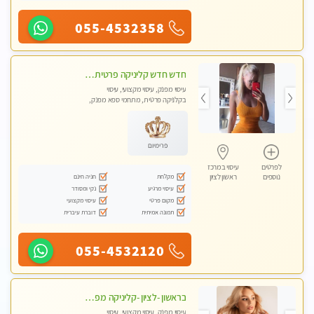
055-4532358
חדש חדש קליניקה פרטית לבריאות הגוף לעיסוי מקצועי ומפנק -שעות עבודה -10:00-23:00- ללא מין !!
עיסוי מפנק, עיסוי מקצועי, עיסוי
בקלניקה פרטית, מתחמי ספא מפנק,
מכוני עיסוי מפנק, עיסוי טנטרה
פרימיום
לפרטים
עיסוי במרכז
מקלחת
חניה חינם
נוספים
ראשון לציון
עיסוי מרגיע
נקי ומסודר
מקום פרטי
עיסוי מקצועי
תמונה אמיתית
דוברת עיברית
055-4532120
בראשון -לציון -קליניקה מפוארת צוות צעיר ומקצועי לעיסוי VIP באווירה חמה ונעימה מומלץ ביותר! חוויה מפנקת מאוד ... ללא מין !!
עיסוי מפנק, עיסוי מקצועי, עיסוי