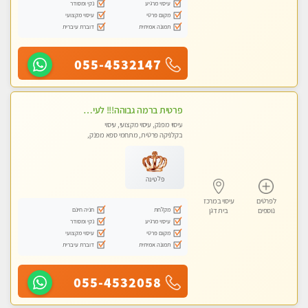
עיסוי מרגיע
נקי ומסודר
מקום פרטי
עיסוי מקצועי
תמונה אמיתית
דוברת עיברית
055-4532147
פרטית ברמה גבוהה!!! לעיסוי מפנק vip מומלץ לרציניים בלבד!!ללא מין
עיסוי מפנק, עיסוי מקצועי, עיסוי
בקלניקה פרטית, מתחמי ספא מפנק,
עיסוי טנטרה
פלטינה
לפרטים
עיסוי במרכז
מקלחת
חניה חינם
נוספים
בית דגן
עיסוי מרגיע
נקי ומסודר
מקום פרטי
עיסוי מקצועי
תמונה אמיתית
דוברת עיברית
055-4532058