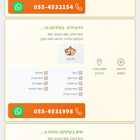
055-4532154
חדש חדש - בקליניקה פרטית בבת ים עיסוי לחידוש אנרגיות עיסוי מקצועי מומלץ מאוד ללא מין !!
עיסוי מפנק, עיסוי מקצועי, עיסוי
בקלניקה פרטית, מתחמי ספא מפנק,
מכוני עיסוי מפנק, עיסוי טנטרה
פלטינה
לפרטים
עיסוי במרכז
ג'קוזי
מקלחת
נוספים
בית דגן
חניה חינם
עיסוי מרגיע
נקי ומסודר
מקום פרטי
עיסוי מקצועי
תמונה אמיתית
דוברת עיברית
055-4531998
חולון -בקליניקה פרטית מפגש טיפולי !!! מקצועי בלבד - professional therapist ללא מין !!
עיסוי מפנק, עיסוי מקצועי, עיסוי