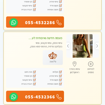
עיסוי מרגיע
נקי ומסודר
מקום פרטי
עיסוי מקצועי
תמונה אמיתית
דוברת עיברית
055-4532286
מעסה חדשה ואיכותית לעיסוי מרגיע ומפנק VIP-מומלץ לחלוטין! פרטי! ​​​​​​ Highly recommended
עיסוי מפנק, עיסוי מקצועי, עיסוי
בקלניקה פרטית, מתחמי ספא מפנק,
מכוני עיסוי מפנק, עיסוי טנטרה
פלטינה
לפרטים
עיסוי במרכז
מקלחת
חניה חינם
נוספים
ראשון לציון
עיסוי מרגיע
נקי ומסודר
מקום פרטי
עיסוי מקצועי
תמונה אמיתית
דוברת עיברית
055-4532366