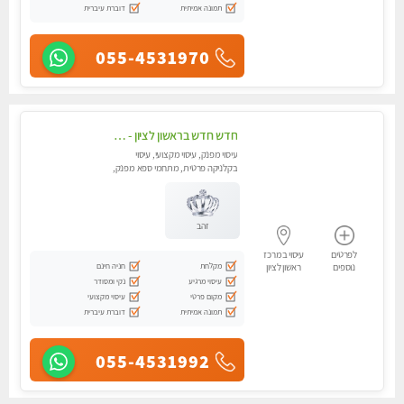
תמונה אמיתית
דוברת עיברית
055-4531970
חדש חדש בראשון לציון - כל סוגי העיסויים מעסה מקצועית ואיכותית פרטי!!!לא עונה לחסוי !
עיסוי מפנק, עיסוי מקצועי, עיסוי
בקלניקה פרטית, מתחמי ספא מפנק,
מכוני עיסוי מפנק, עיסוי טנטרה
זהב
לפרטים
עיסוי במרכז
מקלחת
חניה חינם
נוספים
ראשון לציון
עיסוי מרגיע
נקי ומסודר
מקום פרטי
עיסוי מקצועי
תמונה אמיתית
דוברת עיברית
055-4531992