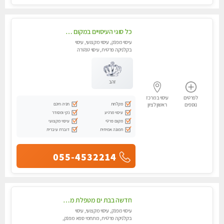
כל סוגי העיסויים במקום הכי מושלם בעיר
עיסוי מפנק, עיסוי מקצועי, עיסוי
בקלניקה פרטית, עיסוי טנטרה
זהב
לפרטים
עיסוי במרכז
מקלחת
חניה חינם
נוספים
ראשון לציון
עיסוי מרגיע
נקי ומסודר
מקום פרטי
עיסוי מקצועי
תמונה אמיתית
דוברת עיברית
055-4532214
חדשה בבת ים מטפלת מקצוענית ידי זהב VIP-מומלץ לחלוטין! פרטי! ​​​​​​ Highly recommended
עיסוי מפנק, עיסוי מקצועי, עיסוי
בקלניקה פרטית, מתחמי ספא מפנק,