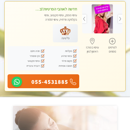
חדשה לאוהבי הפרטיות!!בראשון לציון! מעסה vip מפנקת בקליניקה פרטית לחלוטין!!! לבד! לרציניים בלבד! מומלץ!
עיסוי מפנק, עיסוי מקצועי, עיסוי
בקלניקה פרטית, עיסוי טנטרה
פלטינה
לפרטים
עיסוי במרכז
מקלחת
חניה חינם
נוספים
ראשון לציון
עיסוי מרגיע
נקי ומסודר
מקום פרטי
עיסוי מקצועי
תמונה אמיתית
דוברת עיברית
055-4531885