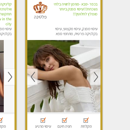
בכפר -סבא -מוזמן לחוויה בלתי
קליניקה 
נשכחת!!!עיסוי מפנק ביותר
מומלץ לחלוטין!!!
פלטינה
 in the
city
עיסוי מפנק, עיסוי מקצועי, עיסוי
עיסוי מפנ
בקלניקה פרטית, מתחמי ספא
בקלניקה
מפנק, עיסוי טנטרה, עיסוי מגבר
מפנק, מכו
לגבר, עיסוי לנשים בלבד
הבית, עי
לגבר, עי
מקלחת
חניה חינם
עיסוי מרגיע
מקל