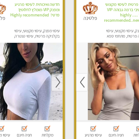
פרטית לעיסוי מקצועי
חדשה ואיכותית לעיסוי מרגיע
ואלטרנטיבי ברמה גבוהה VIP
ומפנק VIP-מומלץ לחלוטין!
תתקשר ..... highly
פרטי! ​​​​​​ Highly recommended
פלטינה
פלט
recommended..new
ק, עיסוי מקצועי, עיסוי
עיסוי מפנק, עיסוי מקצועי, עיסוי
 פרטית, מתחמי ספא
בקלניקה פרטית, עיסוי טנטרה,
ני עיסוי מפנק, עיסוי עד
עיסוי מגבר לגבר
סוי טנטרה, עיסוי מגבר
סוי מגבר לאישה
חת
חניה חינם
עיסוי מרגיע
מקלחת
חניה חינם
עיסוי מ