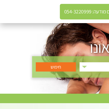
: 054-3220999
ונו