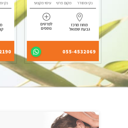
נקי ומסודר
מקום פרטי
עיסוי מקצועי
נקי ומ
לפרטים
מחוז מרכז
מח
נוספים
גבעת שמואל
קר
2190
055-4532069