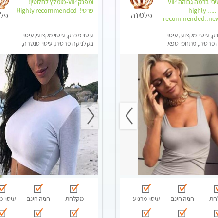
ואלטרנטיבי ברמה גבוהה VIP
ומפנק VIP-מומלץ לחלוטין!
תתקשר ..... highly
פרטי! ​​​​​​ Highly recommended
פלטינה
פלט
recommended..new
ק, עיסוי מקצועי, עיסוי
עיסוי מפנק, עיסוי מקצועי, עיסוי
 פרטית, מתחמי ספא
בקלניקה פרטית, עיסוי טנטרה,
ני עיסוי מפנק, עיסוי עד
עיסוי מגבר לגבר
סוי טנטרה, עיסוי מגבר
סוי מגבר לאישה
חת
חניה חינם
עיסוי מרגיע
מקלחת
חניה חינם
עיסוי מ