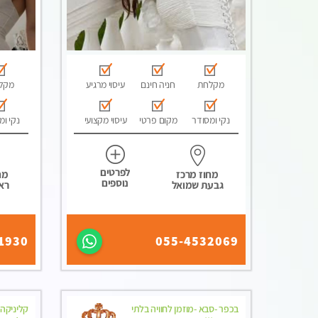
מקלחת
חניה חינם
עיסוי מרגיע
מקל
נקי ומסודר
מקום פרטי
עיסוי מקצועי
נקי ומ
לפרטים
מחוז מרכז
מח
נוספים
גבעת שמואל
ראש
1930
055-4532069
בכפר -סבא -מוזמן לחוויה בלתי
קליניקה 