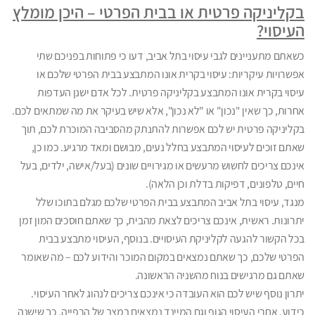
בקליניקה פרטית או בבית הפרטי – היכן מומלץ
העיסוי?
כשאתם מתעניינים לגבי עיסוי בתל אביב, דעו כי פתוחות בפניכם שתי
אפשרויות עיקריות: עיסוי בקרית אונו המתבצע בבית הפרטי שלכם או
עיסוי בקרית אונו המתבצע בקליניקה פרטית. לכל אדם ישנן העדפות
אחרות, כך שאין "נכון" או "לא נכון", אלא שיש בעיקר את מה שמתאים לכם.
בקליניקה פרטית יש לכם אפשרות להתנתק מהסביבה המוכרת לכם, תוך
שאתם זוכים לעיסוי המתבצע בחלל נעים, מבושם ומאד מרגיע. כמו כן,
אינכם צריכים לחשוש מרעשים או מגירויים שונים (בעל/אישה, ילדים, בעל
חיים, טלפונים, דפיקות בדלת וכן הלאה).
מנגד, עיסוי בתל אביב המתבצע בבית הפרטי שלכם מגלם בתוכו שלל
יתרונות. ראשית, אינכם צריכים לצאת מהבית, כך שאתם חוסכים המון זמן
בכל הקשור להגעה לקליניקת העיסויים. בנוסף, העיסוי מתבצע בבית
הפרטי שלכם, כך שאתם נמצאים במקום המוכר והידוע לכם – מה שאומר
שאתם גם מרגישים בנוח מהשניה הראשונה.
יתרון נוסף שיש לכם הוא העובדה כי אינכם צריכים לנהוג לאחר העיסוי.
כידוע, אחרי העיסוי הגוף וגם המיינד נמצאים במצב של הרפייה, כך שישנה