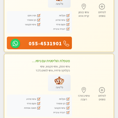
פלטינה
לפרטים
עיסוי בצפון
מקלחת
חניה חינם
נוספים
קרית אתא
עיסוי מרגיע
נקי ומסודר
מקום פרטי
עיסוי מקצועי
דוברת עיברית
055-4531901
מטפלת הוליסטית עם ניסיון מעל עשור. עיסוי הוליסטי לגוף ולנשמה עם שמנים חמים מתאים: לגברים/נשים ונשים בהריון . ומקצועית ברמה גבוהה
עיסוי מפנק, עיסוי מקצועי, עיסוי
בקלניקה פרטית, עיסוי לנשים בלבד
פלטינה
לפרטים
עיסוי במרכז
מקלחת
עיסוי מרגיע
נוספים
רעננה
נקי ומסודר
מקום פרטי
עיסוי מקצועי
תמונה אמיתית
דוברת עיברית