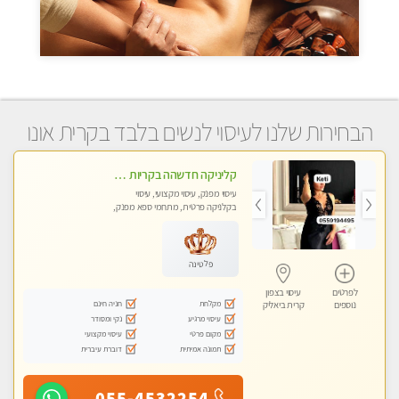
הבחירות שלנו לעיסוי לנשים בלבד בקרית אונו
קליניקה חדשהה בקריות מעסה איכותית מפנקת ומקצועית מאוד+נשים +זוגות
עיסוי מפנק, עיסוי מקצועי, עיסוי
בקלניקה פרטית, מתחמי ספא מפנק,
מכוני עיסוי מפנק, עיסוי טנטרה, עיסוי
לנשים בלבד
פלטינה
לפרטים
עיסוי בצפון
מקלחת
חניה חינם
נוספים
קרית ביאליק
עיסוי מרגיע
נקי ומסודר
מקום פרטי
עיסוי מקצועי
תמונה אמיתית
דוברת עיברית
055-4532254