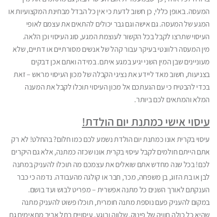
המעסה. באופן כללי, כן חשוב לדעת כי אין כל הבדל מבחינת המקצועיות או
המגע של המעסה. גם אישה וגם גבר יכולים להתאים את עצמם לאופי
העיסוי שתרצו לקבל בכל הקשור לעוצמת המגע, סוג העיסוי וכן הלאה.
מין המעסה רלוונטי בעיקר עבור קהל של אנשים מסורתיים או דתיים, שלא
מעוניינים שבן המין השני יגיע במגע איתם. במידה ואתם אכן דבקים
בצניעות, חשוב מאד ליידע את נציגי הקבלה של מכון העיסוי מראש – זאת
בכדי להבטיח כי עם הגעתכם אל מכון העיסוי תוכלו לקבל את המענה
המלא והמתאים לכם ביותר.
עיסוי אישי כמתנת יום הולדת!
עיסוי בקרית אונו כמתנת יום הולדת נשמע לכם כמו חלום? בהחלט! לא רק
אתם הייתם חולמים לקבל עיסוי בקרית אונו שכזה כמתנה, אלא גם היקרים
לכם! בכל שנה מחדש אתם שואלים את עצמכם מה תוכלו להעניק במתנה
לבן או בת הזוג, בן משפחה, מכר, חבר או קולגה מהעבודה. נדמה כי כבר
הענקתם לאורך השנים כל מתנה אפשרית – מפריט לבוש ועד בושם.
במקום להעניק פעם נוספת מתנה חומרית, תוכלו פשוט להעניק מתנה
שהיא כל כולה חוויה של פינוק, שלווה ורוגע. עיסויים בתל אביב מתאימים גם