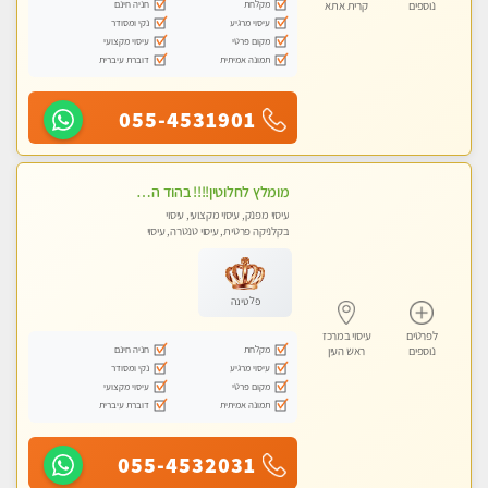
מקלחת
חניה חינם
נוספים
קרית אתא
עיסוי מרגיע
נקי ומסודר
מקום פרטי
עיסוי מקצועי
תמונה אמיתית
דוברת עיברית
055-4531901
מומלץ לחלוטין!!!! בהוד השרון מעסה מקצועית לעיסוי ברמה גבוהה VIP תתקשר .....
עיסוי מפנק, עיסוי מקצועי, עיסוי
בקלניקה פרטית, עיסוי טנטרה, עיסוי
לנשים בלבד
פלטינה
לפרטים
עיסוי במרכז
מקלחת
חניה חינם
נוספים
ראש העין
עיסוי מרגיע
נקי ומסודר
מקום פרטי
עיסוי מקצועי
תמונה אמיתית
דוברת עיברית
055-4532031