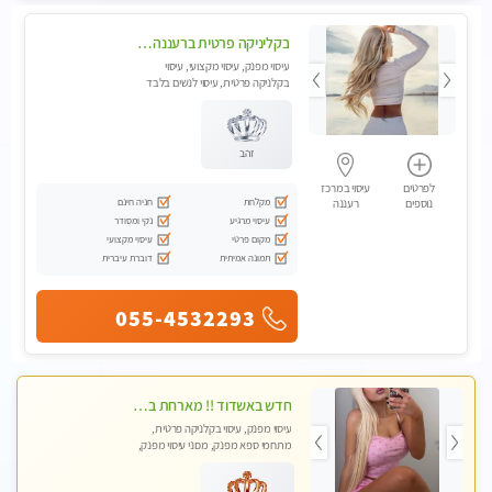
בקליניקה פרטית ברעננה עיסוי לחידוש אנרגיות עיסוי מומלץ מאוד !
עיסוי מפנק, עיסוי מקצועי, עיסוי
בקלניקה פרטית, עיסוי לנשים בלבד
זהב
לפרטים
עיסוי במרכז
מקלחת
חניה חינם
נוספים
רעננה
עיסוי מרגיע
נקי ומסודר
מקום פרטי
עיסוי מקצועי
תמונה אמיתית
דוברת עיברית
055-4532293
חדש באשדוד !! מארחת בדירתי באופן פרטי ודיסקרטי מקום יפה מסודר נקי ואווירה נעימה יחס טוב בבית חםללא מין !!
עיסוי מפנק, עיסוי בקלניקה פרטית,
מתחמי ספא מפנק, מכוני עיסוי מפנק,
עיסוי טנטרה, עיסוי לנשים בלבד