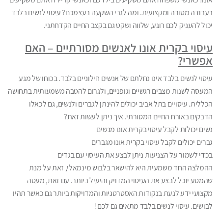
בעבודה מסורה ומקצועית. ומה לגבי השקעה בעצמכם? עיסוי לנשים בלבד
יכול להעניק לכם רוגע, שלווה ושקט גם בקצב החיים הקדחתני.
עיסוי בקרית אונו לאנשים מסורתיים – האם
אפשרי?
עיסוי לנשים בלבד אינו נחלתם של אנשים חילוניים בלבד. בכוחו של מגע
המעסה לשנות מצבים רגשיים וגופניים, ולגרום להטבה משמעותית בתחושה
הכללית. עיסויים בתל אביב יכולים להינתן לגברים ולנשים, גם לכאלו
הדבקים באורח החיים המסורתי. איך ניתן לעשות זאת?
נשים יכולות לקבל עיסוי בקרית אונו מנשים
גברים יכולים לקבל עיסוי בקרית אונו מגברים
בכדי לשמור על הצניעות ניתן לבצע את העיסוי עם בגדים
ההמלצה החד משמעית היא להישאר בלבוש מינמאלי, זאת על מנת
שהמסע יוכל לבצע את העיסוי המדויק והיעיל ביותר. עם זאת, מעסה
מקצועי ידע לגעת בנקודות האסטרטגיות והמדויקות ביותר גם כאשר תהיו
לבושים. עיסוי לנשים בלבד מתאים גם לכם!