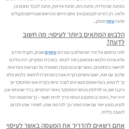
כמתנת יום הולדת, מתנת גיוס, מתנת אירוסין, מתנה לכבוד החגים וכן
הלאה. רק דמיינו לעצמכם איך אתם הייתם מרגישים אם הייתם מקבלים
מתנה
עיסוי
מפנק...
הלבוש המתאים ביותר לעיסוי: מה חשוב
לדעת?
לפני כניסתם אל חדר הטיפולים בו נערכים
עיסויים
שונים, תקבלו תדרוך
מלא אודות הלבוש המתאים ביותר לעיסוי. במרבית המקרים, יהיה עליכם
להישאר בתחתונים, כאשר סביבכם מגבת השומרת על הצניעות והפרטיות
שלכם. עם זאת, ישנם עיסויים בקרית אונו! בהם תוכלו להישאר בלבוש מלא.
כך לדוגמא, בעת שאתם מעוניינים לעבור עיסוי בקרית אונו המתמקד אך
ורק בראש, או לחילופין בעיסוי המתמקד באזור הכתפיים. בכדי שהעיסוי אכן
יהיה יעיל, האזור בו מתבצע העיסוי צריך להיות חשוף – כך שהמעסה יוכל
להגיע במגע ישיר עם אותו האזור וכך להרפות אותו, לשחרר אותו ולגרום
להטבה כללית.
אתם רשאים להדריך את המעסה באשר לעיסוי