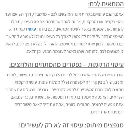
המתאים לכם:
אמנם ישנם עיסויים בקרית אונו! המוצעים לכם – מהשבדי, דרך השיאצו ועד
עיסוי בקרית אונו הרקמות, אך גם לאחר שבחרתם את סוג העיסוי, תוכלו
להנחות את המעסה באשר לעיסוי המתאים לכם ביותר.
עיסוי
רקמות הוא
העיסוי הנבחר על ידכם לדוגמא? לאורך כל העיסוי תוכלו לשמור על הקשר
עם המעסה, לכוון אותו לאזורים מסוימים, להעיר לו כשלא נעים לכם, להאיר
לו כשנעים לכם, להנחות אותו באשר לעוצמת המגע וכן הלאה.
עיסוי הרקמות – נפטרים מהמתחים והלחצים:
אורח החיים של המון אנשים יכול להיות מלחיץ: התחייבויות, פגישות, לוחות
זמנים, שילוב בין קריירה למשפחה ושלל מטלות שונות. עיסוי הרקמות
מתאים לאלו מכם המעוניינים להגיע להרפייה – גופנית ומנטלית עם שחרור
השרירים. המעסה מתמקד ברקמות העוטפות את השרירים, כך שגם אם
אתם מגיעים לחוצים, מתוחים וכווצים, אתם עתידים לצאת משוחררים,
רעננים ומאד חיוניים.
מנפצים מיתוס: עיסוי זה לא רק לעשירים!