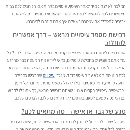
המלצה לא לנהוג מיד לאחר העיסוי. עיסויים בקרית אונו הניתנים לכם בבית
מאפשרים לכם להמשיך לנוח מיד לאחר שהעיסוי מסתיים, מבלי שאתם
צריכים להטריד את עצמכם בשאלה איך אתם חוזרים לביתכם.
רכישת מספר עיסויים מראש – דרך אפשרית
להוזלה:
אתם רוצים ליהנות ממספר עיסויים בקרית אונו ולא מעיסוי אחד בלבד? כל
עוד אתם מעוניינים בחבילת טיפולים, כדאי ליידע את המעסה כבר מהרגע
הראשון. כל עוד תקבעו עם המעסה בכל פעם מחדש, הרי שהמחיר שיוצע
לכם הינו מחיר מלא עבור עיסוי בודד. מנגד,
עיסויים
שתרכשו כחבילה
ידועה מראש, המון פעמים יובילו להוזלה משמעותית. מדובר על מעין
"כרטיסיית עיסויים בקרית אונו!" שאתם רוכשים מראש, כך שתוכלו לקבוע
עם המעסה מפעם לפעם בהתאם ללוח הזמנים שלכם ולצרכים שלכם.
מגע של גבר או אישה – מה מתאים לכם?
עיסוי לנשים בלבד יכול להינתן לכם מגבר או מאישה. לרוב, ישנה העדפה
ברורה לכל אחד, כך שבמעמד תיאום העיסוי הבא, גם מתאמים את מין