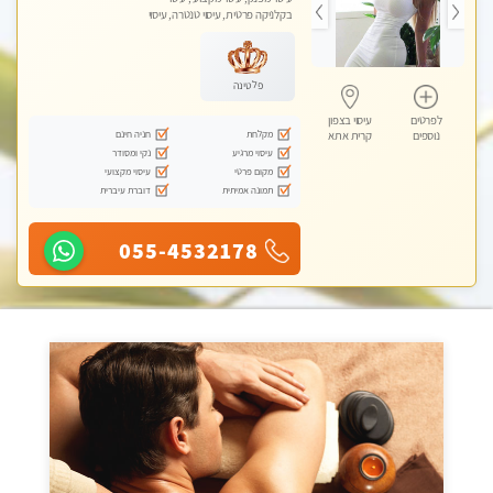
בקלניקה פרטית, עיסוי טנטרה, עיסוי
לנשים בלבד
פלטינה
לפרטים
עיסוי בצפון
מקלחת
חניה חינם
נוספים
קרית אתא
עיסוי מרגיע
נקי ומסודר
מקום פרטי
עיסוי מקצועי
תמונה אמיתית
דוברת עיברית
055-4532178