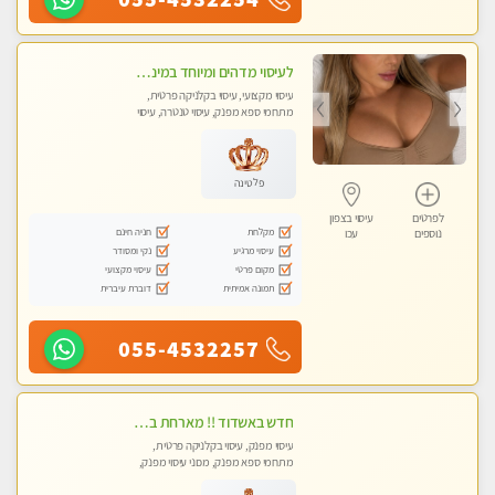
לעיסוי מדהים ומיוחד במינו !!מומלץ לחלוטין!!ללא מין !!
עיסוי מקצועי, עיסוי בקלניקה פרטית,
מתחמי ספא מפנק, עיסוי טנטרה, עיסוי
לנשים בלבד
פלטינה
לפרטים
עיסוי בצפון
מקלחת
חניה חינם
נוספים
עכו
עיסוי מרגיע
נקי ומסודר
מקום פרטי
עיסוי מקצועי
תמונה אמיתית
דוברת עיברית
055-4532257
חדש באשדוד !! מארחת בדירתי באופן פרטי ודיסקרטי מקום יפה מסודר נקי ואווירה נעימה יחס טוב בבית חםללא מין !!
עיסוי מפנק, עיסוי בקלניקה פרטית,
מתחמי ספא מפנק, מכוני עיסוי מפנק,
עיסוי טנטרה, עיסוי לנשים בלבד