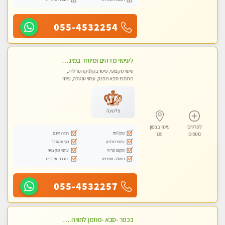
055-4532254
לעיסוי מדהים ומיוחד במינו !!מומלץ לחלוטין!!ללא מין !!
עיסוי מקצועי, עיסוי בקלניקה פרטית,
מתחמי ספא מפנק, עיסוי טנטרה, עיסוי
לנשים בלבד
פלטינה
לפרטים
עיסוי בצפון
מקלחת
חניה חינם
נוספים
עכו
עיסוי מרגיע
נקי ומסודר
מקום פרטי
עיסוי מקצועי
תמונה אמיתית
דוברת עיברית
055-4532257
בכפר -סבא -מוזמן לחוויה בלתי נשכחת!!!עיסוי מפנק ביותר מומלץ לחלוטין!!!