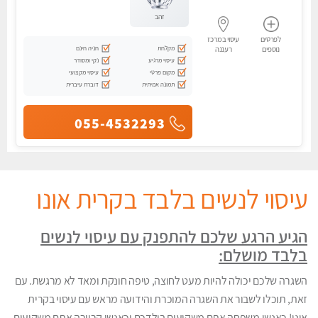
זהב
לפרטים
עיסוי במרכז
מקלחת
חניה חינם
נוספים
רעננה
עיסוי מרגיע
נקי ומסודר
מקום פרטי
עיסוי מקצועי
תמונה אמיתית
דוברת עיברית
055-4532293
עיסוי לנשים בלבד בקרית אונו
הגיע הרגע שלכם להתפנק עם עיסוי לנשים
בלבד מושלם:
השגרה שלכם יכולה להיות מעט לחוצה, טיפה חונקת ומאד לא מרגשת. עם
זאת, תוכלו לשבור את השגרה המוכרת והידועה מראש עם עיסוי בקרית
אונו! כאנשי משפחה אתם משקיעים בילדכם וכאנשי קריירה אתם משקיעים