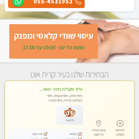
055-4531952
עיסוי שוודי קלאסי ומפנק
פתוח כל יום - 10:00 עד 17:00
הבחירות שלנו בעיר קרית אונו
אלין- מקבלת ביהוד -מעסה פרטית ואיכותית לבד ביהוד . עיסוי מפנק אצלי ביהוד
עיסוי מפנק, עיסוי מקצועי, עיסוי
בקלניקה פרטית, עיסוי טנטרה
פלטינה
לפרטים
עיסוי במרכז
מקלחת
חניה חינם
נוספים
גני תקוה