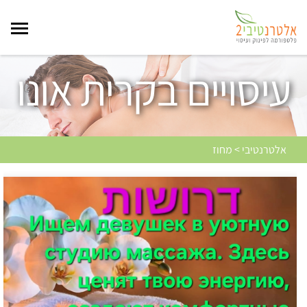
עיסויים בקרית אונו
אלטרנטיבי > מחוז