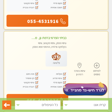
מקום פרטי
עיסוי מקצועי
תמונה אמיתית
דוברת עיברית
055-4531916
בביתי הפרטי ברמת גן, מטפלת ישראל מקצועית ומנוסה . עיסוי שוודי קלאסי משולב רקמות עמוק, בהתאמה אישית . נא לא להתקשר מחסוי.
עיסוי מפנק, עיסוי מקצועי, עיסוי
בקלניקה פרטית, מתחמי ספא מפנק
פלטינה
לפרטים
עיסוי במרכז
מקלחת
חניה חינם
נוספים
רמת-גן
עיסוי מרגיע
נקי ומסודר
מקום פרטי
עיסוי מקצועי
תמונה אמיתית
דוברת עיברית
055-4532034
קרית אונו
כל הטיפולים