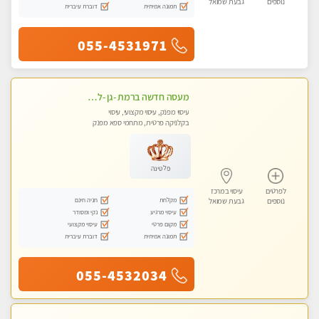
נוספים
גבעת שמואל
תמונה אמיתית
דוברת עיברית
055-4531971
מעסה חדשה ברמת -גן -לעיסוי מיוחד ואיכותי מקום פרטי ואינטימי ושקט מומלץ לחלוטין!!
עיסוי מפנק, עיסוי מקצועי, עיסוי
בקלניקה פרטית, מתחמי ספא מפנק
פלטינה
לפרטים
עיסוי במרכז
מקלחת
חניה חינם
נוספים
גבעת שמואל
עיסוי מרגיע
נקי ומסודר
מקום פרטי
עיסוי מקצועי
תמונה אמיתית
דוברת עיברית
055-4532034