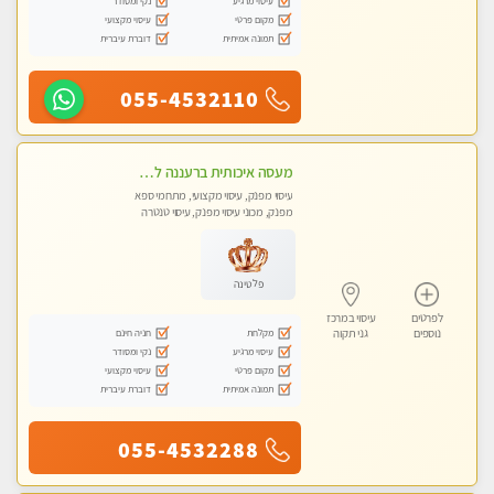
עיסוי מרגיע
נקי ומסודר
מקום פרטי
עיסוי מקצועי
תמונה אמיתית
דוברת עיברית
055-4532110
מעסה איכותית ברעננה למאסז מקצועי ומפנק לכל שרירי הגוף
עיסוי מפנק, עיסוי מקצועי, מתחמי ספא
מפנק, מכוני עיסוי מפנק, עיסוי טנטרה
פלטינה
לפרטים
עיסוי במרכז
מקלחת
חניה חינם
נוספים
גני תקוה
עיסוי מרגיע
נקי ומסודר
מקום פרטי
עיסוי מקצועי
תמונה אמיתית
דוברת עיברית
055-4532288