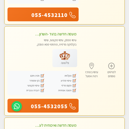
055-4532110
מעסה חדשה בהוד -השרון -כל סוגי העיסויים מעסה מקצועית ואיכותית פרטי!!!מומלץ לחלוטין!!
עיסוי מפנק, עיסוי מקצועי, עיסוי
בקלניקה פרטית, מתחמי ספא מפנק,
עיסוי טנטרה
פלטינה
לפרטים
עיסוי במרכז
מקלחת
חניה חינם
נוספים
רמת אפעל
עיסוי מרגיע
נקי ומסודר
מקום פרטי
עיסוי מקצועי
תמונה אמיתית
דוברת עיברית
055-4532055
מעסה חדשה ואיכותית לעיסוי מרגיע ומפנק VIP-מומלץ לחלוטין! פרטי! ​​​​​​ Highly recommended