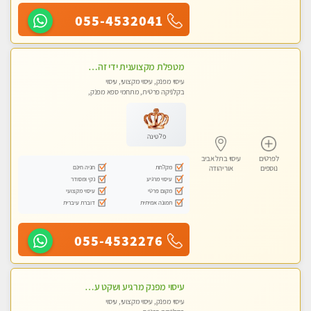
055-4532041
מטפלת מקצוענית ידי זהב VIP-מומלץ לחלוטין! פרטי! ​​​​​​ Highly recommended
עיסוי מפנק, עיסוי מקצועי, עיסוי
בקלניקה פרטית, מתחמי ספא מפנק,
עיסוי טנטרה
פלטינה
לפרטים
עיסוי בתל אביב
מקלחת
חניה חינם
נוספים
אור יהודה
עיסוי מרגיע
נקי ומסודר
מקום פרטי
עיסוי מקצועי
תמונה אמיתית
דוברת עיברית
055-4532276
עיסוי מפנק מרגיע ושקט עיסוי מושקע מאוד לכל שרירי הגוף...מומלץ!! פרטי !!
עיסוי מפנק, עיסוי מקצועי, עיסוי