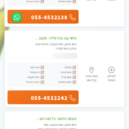
תמונה אמיתית
דוברת עיברית
055-4532138
עיסוי vip בהרצליה - מקצועי ומפנק ומיוחד highly recommended..new in the city
עיסוי מפנק, עיסוי מקצועי, מתחמי ספא
מפנק, עיסוי טנטרה
מקלחת
חניה חינם
עיסוי מרגיע
נקי ומסודר
לפרטים
עיסוי במרכז
מקום פרטי
עיסוי מקצועי
נוספים
קרית אונו
תמונה אמיתית
דוברת עיברית
055-4532242
מעסה חדשה -כל סוגי העיסויים מעסה מקצועית ואיכותית פרטי!!!מומלץ לחלוטין!!
עיסוי מפנק, עיסוי מקצועי, עיסוי