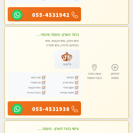
055-4531942
בהוד השרון -מעסה איכותית למאסז מקצועי ומפנק לכל שרירי הגוף
עיסוי מפנק, עיסוי מקצועי, עיסוי
בקלניקה פרטית, עיסוי טנטרה
פלטינה
לפרטים
עיסוי במרכז
מקלחת
חניה חינם
נוספים
גבעת שמואל
עיסוי מרגיע
נקי ומסודר
מקום פרטי
עיסוי מקצועי
תמונה אמיתית
דוברת עיברית
055-4531938
עיסוי בהוד השרון - מעסה חדשה ואיכותית לעיסוי מרגיע ומפנק VIP-מומלץ לחלוטין! פרטי! ​​​​​​ Highly recommended