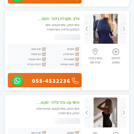
אלין- מקבלת ביהוד -מעסה פרטית ואיכותית לבד ביהוד . עיסוי מפנק איכותי מקצועי אצלי ביהוד
עיסוי מפנק, עיסוי מקצועי, עיסוי
בקלניקה פרטית, עיסוי טנטרה
מקלחת
חניה חינם
עיסוי מרגיע
נקי ומסודר
לפרטים
עיסוי במרכז
מקום פרטי
עיסוי מקצועי
נוספים
קרית אונו
תמונה אמיתית
דוברת עיברית
055-4532236
עיסוי vip בהרצליה - מקצועי ומפנק ומיוחד highly recommended..new in the city
עיסוי מפנק, עיסוי מקצועי, מתחמי ספא
מפנק, עיסוי טנטרה
מקלחת
חניה חינם