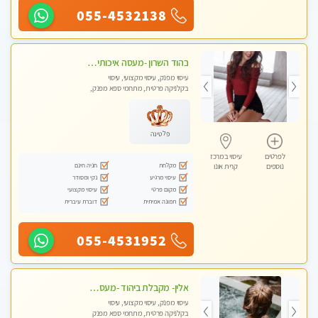
055-4532138
בהוד השרון -מעסה איכותית למאסז מקצועי ומפנק לכל שרירי הגוף
עיסוי מפנק, עיסוי מקצועי, עיסוי
בקלניקה פרטית, מתחמי ספא מפנק,
מכוני עיסוי מפנק, עיסוי טנטרה
פלטינה
לפרטים
עיסוי במרכז
מקלחת
חניה חינם
נוספים
קרית אונו
עיסוי מרגיע
נקי ומסודר
מקום פרטי
עיסוי מקצועי
תמונה אמיתית
דוברת עיברית
055-4531952
אלין- מקבלת ביהוד -מעסה פרטית ואיכותית לבד ביהוד . עיסוי מפנק אצלי ביהוד
עיסוי מפנק, עיסוי מקצועי, עיסוי
בקלניקה פרטית, מתחמי ספא מפנק