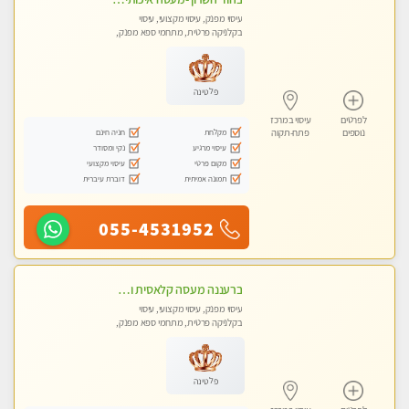
עיסוי מפנק, עיסוי מקצועי, עיסוי
בקלניקה פרטית, מתחמי ספא מפנק,
עיסוי טנטרה
פלטינה
לפרטים
עיסוי במרכז
מקלחת
חניה חינם
נוספים
פתח-תקוה
עיסוי מרגיע
נקי ומסודר
מקום פרטי
עיסוי מקצועי
תמונה אמיתית
דוברת עיברית
055-4531952
ברעננה מעסה קלאסית ומפנקת. highly recommended..new in the city
עיסוי מפנק, עיסוי מקצועי, עיסוי
בקלניקה פרטית, מתחמי ספא מפנק,
עיסוי טנטרה
פלטינה