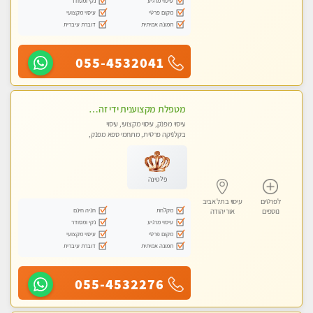
עיסוי מרגיע
נקי ומסודר
מקום פרטי
עיסוי מקצועי
תמונה אמיתית
דוברת עיברית
055-4532041
מטפלת מקצוענית ידי זהב VIP-מומלץ לחלוטין! פרטי! ​​​​​​ Highly recommended
עיסוי מפנק, עיסוי מקצועי, עיסוי
בקלניקה פרטית, מתחמי ספא מפנק,
עיסוי טנטרה
פלטינה
לפרטים
עיסוי בתל אביב
מקלחת
חניה חינם
נוספים
אור יהודה
עיסוי מרגיע
נקי ומסודר
מקום פרטי
עיסוי מקצועי
תמונה אמיתית
דוברת עיברית
055-4532276