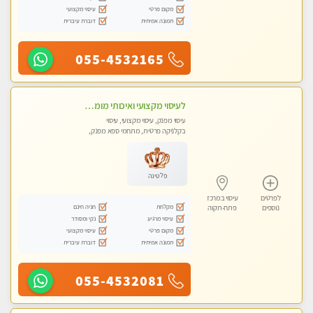
מקום פרטי
עיסוי מקצועי
תמונה אמיתית
דוברת עיברית
055-4532165
לעיסוי מקצועי ואיכותי מומלץ מאוד!! ממתינה לך שתגיע , מעסה פרטית … ❤️
עיסוי מפנק, עיסוי מקצועי, עיסוי
בקלניקה פרטית, מתחמי ספא מפנק,
עיסוי טנטרה
פלטינה
לפרטים
עיסוי במרכז
מקלחת
חניה חינם
נוספים
פתח-תקוה
עיסוי מרגיע
נקי ומסודר
מקום פרטי
עיסוי מקצועי
תמונה אמיתית
דוברת עיברית
055-4532081