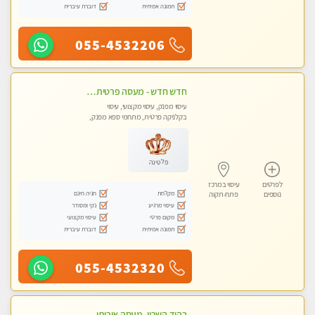
תמונה אמיתית
דוברת עיברית
055-4532206
חדש חדש - מעסה פרטית עיסוי מפנק לחידוש אנרגיות עיסוי חלומי מומלץ מאוד !בהוד השרון
עיסוי מפנק, עיסוי מקצועי, עיסוי
בקלניקה פרטית, מתחמי ספא מפנק,
עיסוי טנטרה
פלטינה
לפרטים
עיסוי במרכז
מקלחת
חניה חינם
נוספים
פתח-תקוה
עיסוי מרגיע
נקי ומסודר
מקום פרטי
עיסוי מקצועי
תמונה אמיתית
דוברת עיברית
055-4532320
בהוד השרון -מעסה איכותית למאסז מקצועי ומפנק לכל שרירי הגוף