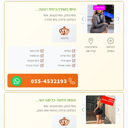
עיסוי באווירה ביתית רגועה בהוד- השרון
עיסוי מפנק, עיסוי מקצועי, עיסוי
בקלניקה פרטית, עיסוי טנטרה
פלטינה
לפרטים
עיסוי במרכז
מקלחת
חניה חינם
נוספים
קרית אונו
עיסוי מרגיע
נקי ומסודר
מקום פרטי
עיסוי מקצועי
תמונה אמיתית
דוברת עיברית
055-4532193
מעסה חדשה -כל סוגי העיסויים מעסה מקצועית ואיכותית פרטי!!!מומלץ לחלוטין!!
עיסוי מפנק, עיסוי מקצועי, עיסוי
בקלניקה פרטית, מתחמי ספא מפנק,
עיסוי טנטרה