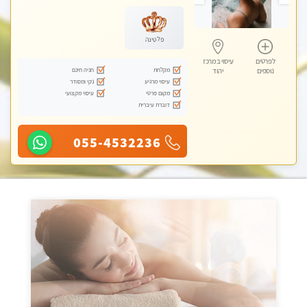
פלטינה
לפרטים
עיסוי במרכז
מקלחת
חניה חינם
נוספים
יהוד
עיסוי מרגיע
נקי ומסודר
מקום פרטי
עיסוי מקצועי
דוברת עיברית
055-4532236