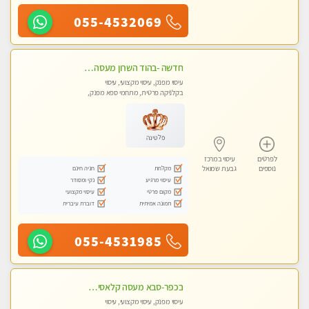
055-4532069
חדשה -בהוד השרון מעסה איכותית מפנקת ומקצועית לעיסוי חלומי .....
עיסוי מפנק, עיסוי מקצועי, עיסוי
בקלניקה פרטית, מתחמי ספא מפנק,
מכוני עיסוי מפנק, עיסוי טנטרה
פלטינה
לפרטים
עיסוי במרכז
מקלחת
חניה חינם
נוספים
גבעת שמואל
עיסוי מרגיע
נקי ומסודר
מקום פרטי
עיסוי מקצועי
תמונה אמיתית
דוברת עיברית
055-4531985
בכפר-סבא מעסה קלאסית ומפנקת. . highly recommended..new in the city
עיסוי מפנק, עיסוי מקצועי, עיסוי