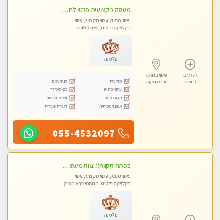
מעסה מקצועית פרטי לחלוטין .ללא מין !!!
עיסוי מפנק, עיסוי מקצועי, עיסוי
בקלניקה פרטית, עיסוי טנטרה
פלטינה
לפרטים
עיסוי במרכז
מקלחת
חניה חינם
נוספים
פתח-תקוה
עיסוי מרגיע
נקי ומסודר
מקום פרטי
עיסוי מקצועי
תמונה אמיתית
דוברת עיברית
055-4532097
‏בפתח תקווה!! ‏צוות מעסות נאות!! ‏לעיסוי מקצועי מושלם ומפנק !! ‏ מכבדים כרטיסי אשראי- מעסות אלופות פרטי! טל- 03-9040343
עיסוי מפנק, עיסוי מקצועי, עיסוי
בקלניקה פרטית, מתחמי ספא מפנק,
עיסוי טנטרה
פלטינה