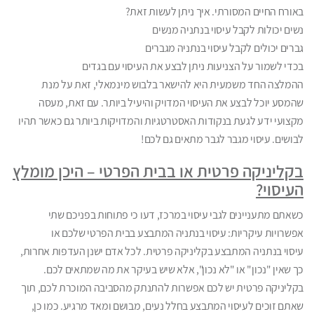
באורח החיים המסורתי. איך ניתן לעשות זאת?
נשים יכולות לקבל עיסוי בנתניה מנשים
גברים יכולים לקבל עיסוי בנתניה מגברים
בכדי לשמור על הצניעות ניתן לבצע את העיסוי עם בגדים
ההמלצה החד משמעית היא להישאר בלבוש מינמאלי, זאת על מנת
שהמסע יוכל לבצע את העיסוי המדויק והיעיל ביותר. עם זאת, מעסה
מקצועי ידע לגעת בנקודות האסטרטגיות והמדויקות ביותר גם כאשר תהיו
לבושים. עיסוי מגבר לגבר מתאים גם לכם!
בקליניקה פרטית או בבית הפרטי – היכן מומלץ
העיסוי?
כשאתם מתעניינים לגבי עיסוי במרכז, דעו כי פתוחות בפניכם שתי
אפשרויות עיקריות: עיסוי בנתניה המתבצע בבית הפרטי שלכם או
עיסוי בנתניה המתבצע בקליניקה פרטית. לכל אדם ישנן העדפות אחרות,
כך שאין "נכון" או "לא נכון", אלא שיש בעיקר את מה שמתאים לכם.
בקליניקה פרטית יש לכם אפשרות להתנתק מהסביבה המוכרת לכם, תוך
שאתם זוכים לעיסוי המתבצע בחלל נעים, מבושם ומאד מרגיע. כמו כן,