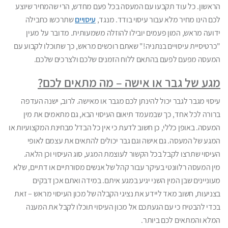
הראשון. כל עוד תקבעו עם המעסה בכל פעם מחדש, הרי שהמחיר שיוצע
לכם הינו מחיר מלא עבור עיסוי בודד. מנגד,
עיסויים
שתרכשו כחבילה
ידועה מראש, המון פעמים יובילו להוזלה משמעותית. מדובר על מעין
"כרטיסיית עיסויים בנתניה!" שאתם רוכשים מראש, כך שתוכלו לקבוע עם
המעסה מפעם לפעם בהתאם ללוח הזמנים שלכם ולצרכים שלכם.
מגע של גבר או אישה – מה מתאים לכם?
עיסוי מגבר לגבר יכול להינתן לכם מגבר או מאישה. לרוב, ישנה העדפה
ברורה לכל אחד, כך שבמעמד תיאום העיסוי הבא, גם מתאמים את מין
המעסה. באופן כללי, כן חשוב לדעת כי אין כל הבדל מבחינת המקצועיות או
המגע של המעסה. גם אישה וגם גבר יכולים להתאים את עצמם לאופי
העיסוי שתרצו לקבל בכל הקשור לעוצמת המגע, סוג העיסוי וכן הלאה.
מין המעסה רלוונטי בעיקר עבור קהל של אנשים מסורתיים או דתיים, שלא
מעוניינים שבן המין השני יגיע במגע איתם. במידה ואתם אכן דבקים
בצניעות, חשוב מאד ליידע את נציגי הקבלה של מכון העיסוי מראש – זאת
בכדי להבטיח כי עם הגעתכם אל מכון העיסוי תוכלו לקבל את המענה
המלא והמתאים לכם ביותר.