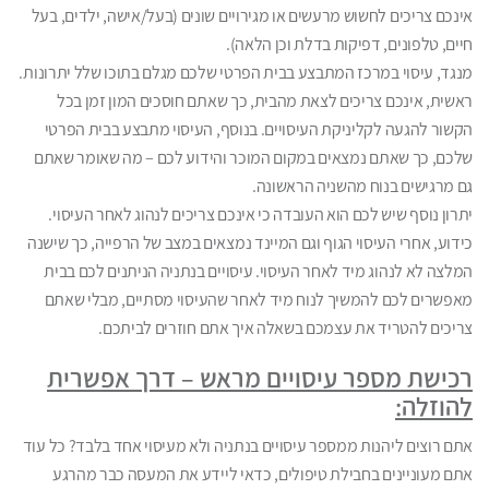
אינכם צריכים לחשוש מרעשים או מגירויים שונים (בעל/אישה, ילדים, בעל
חיים, טלפונים, דפיקות בדלת וכן הלאה).
מנגד, עיסוי במרכז המתבצע בבית הפרטי שלכם מגלם בתוכו שלל יתרונות.
ראשית, אינכם צריכים לצאת מהבית, כך שאתם חוסכים המון זמן בכל
הקשור להגעה לקליניקת העיסויים. בנוסף, העיסוי מתבצע בבית הפרטי
שלכם, כך שאתם נמצאים במקום המוכר והידוע לכם – מה שאומר שאתם
גם מרגישים בנוח מהשניה הראשונה.
יתרון נוסף שיש לכם הוא העובדה כי אינכם צריכים לנהוג לאחר העיסוי.
כידוע, אחרי העיסוי הגוף וגם המיינד נמצאים במצב של הרפייה, כך שישנה
המלצה לא לנהוג מיד לאחר העיסוי. עיסויים בנתניה הניתנים לכם בבית
מאפשרים לכם להמשיך לנוח מיד לאחר שהעיסוי מסתיים, מבלי שאתם
צריכים להטריד את עצמכם בשאלה איך אתם חוזרים לביתכם.
רכישת מספר עיסויים מראש – דרך אפשרית
להוזלה:
אתם רוצים ליהנות ממספר עיסויים בנתניה ולא מעיסוי אחד בלבד? כל עוד
אתם מעוניינים בחבילת טיפולים, כדאי ליידע את המעסה כבר מהרגע