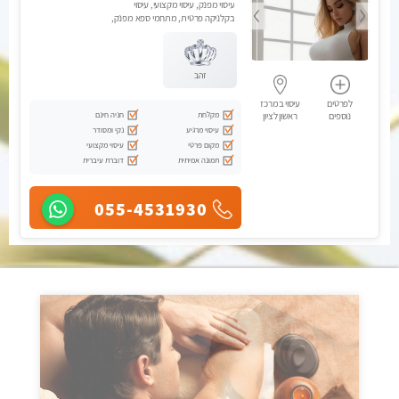
עיסוי מפנק, עיסוי מקצועי, עיסוי
בקלניקה פרטית, מתחמי ספא מפנק,
עיסוי טנטרה, עיסוי מגבר לגבר
זהב
לפרטים
עיסוי במרכז
מקלחת
חניה חינם
נוספים
ראשון לציון
עיסוי מרגיע
נקי ומסודר
מקום פרטי
עיסוי מקצועי
תמונה אמיתית
דוברת עיברית
055-4531930