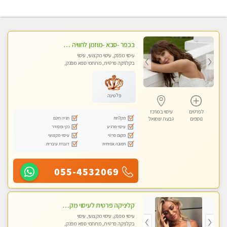
בכפר -סבא -מוזמן לחוויה בלתי נשכחת!!!עיסוי מפנק ביותר מומלץ לחלוטין!!!
עיסוי מפנק, עיסוי מקצועי, עיסוי
בקלניקה פרטית, מתחמי ספא מפנק,
עיסוי טנטרה, עיסוי מגבר לגבר, עיסוי
לנשים בלבד
פלטינה
לפרטים
עיסוי במרכז
מקלחת
חניה חינם
נוספים
גבעת שמואל
עיסוי מרגיע
נקי ומסודר
מקום פרטי
עיסוי מקצועי
תמונה אמיתית
דוברת עיברית
055-4532069
קליניקה פרטית לעיסוי מקצועי ואלטרנטיבי ברמה גבוהה VIP תתקשר ..... highly recommended..new in the city
עיסוי מפנק, עיסוי מקצועי, עיסוי
בקלניקה פרטית, מתחמי ספא מפנק,