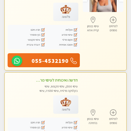
מכוני עיסוי מפנק, עיסוי עד הבית, עיסוי
טנטרה, עיסוי מגבר לגבר, עיסוי מגבר
לאישה
פלטינה
לפרטים
עיסוי בצפון
מקלחת
חניה חינם
נוספים
קרית אתא
עיסוי מרגיע
נקי ומסודר
מקום פרטי
עיסוי מקצועי
תמונה אמיתית
דוברת עיברית
055-4532190
חדשה ואיכותית לעיסוי מרגיע ומפנק VIP-מומלץ לחלוטין! פרטי! ​​​​​​ Highly recommended
עיסוי מפנק, עיסוי מקצועי, עיסוי
בקלניקה פרטית, עיסוי טנטרה, עיסוי
מגבר לגבר
פלטינה
לפרטים
עיסוי בצפון
מקלחת
חניה חינם
נוספים
בנימינה
עיסוי מרגיע
נקי ומסודר