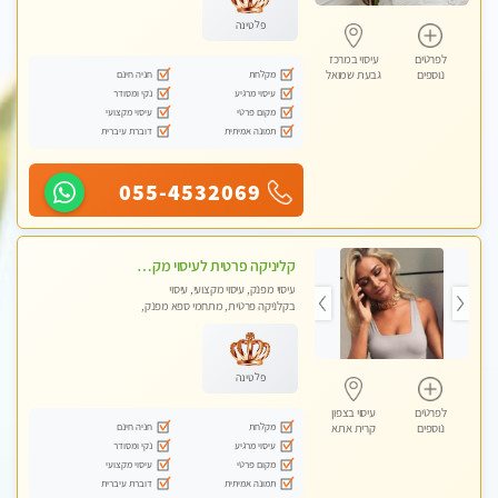
פלטינה
לפרטים
עיסוי במרכז
מקלחת
חניה חינם
נוספים
גבעת שמואל
עיסוי מרגיע
נקי ומסודר
מקום פרטי
עיסוי מקצועי
תמונה אמיתית
דוברת עיברית
055-4532069
קליניקה פרטית לעיסוי מקצועי ואלטרנטיבי ברמה גבוהה VIP תתקשר ..... highly recommended..new in the city
עיסוי מפנק, עיסוי מקצועי, עיסוי
בקלניקה פרטית, מתחמי ספא מפנק,
מכוני עיסוי מפנק, עיסוי עד הבית, עיסוי
טנטרה, עיסוי מגבר לגבר, עיסוי מגבר
לאישה
פלטינה
לפרטים
עיסוי בצפון
מקלחת
חניה חינם
נוספים
קרית אתא
עיסוי מרגיע
נקי ומסודר
מקום פרטי
עיסוי מקצועי
תמונה אמיתית
דוברת עיברית