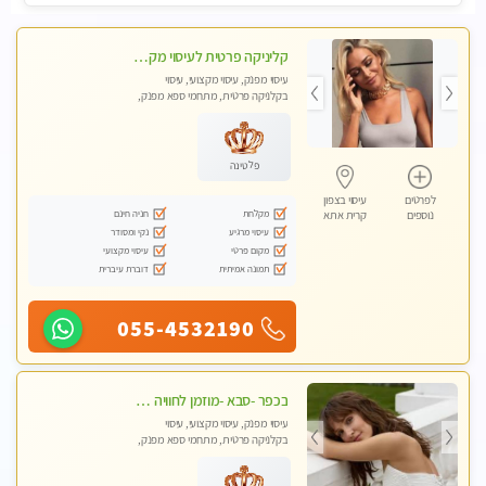
קליניקה פרטית לעיסוי מקצועי ואלטרנטיבי ברמה גבוהה VIP תתקשר ..... highly recommended..new in the city
עיסוי מפנק, עיסוי מקצועי, עיסוי
בקלניקה פרטית, מתחמי ספא מפנק,
מכוני עיסוי מפנק, עיסוי עד הבית, עיסוי
טנטרה, עיסוי מגבר לגבר, עיסוי מגבר
לאישה
פלטינה
לפרטים
עיסוי בצפון
מקלחת
חניה חינם
נוספים
קרית אתא
עיסוי מרגיע
נקי ומסודר
מקום פרטי
עיסוי מקצועי
תמונה אמיתית
דוברת עיברית
055-4532190
בכפר -סבא -מוזמן לחוויה בלתי נשכחת!!!עיסוי מפנק ביותר מומלץ לחלוטין!!!
עיסוי מפנק, עיסוי מקצועי, עיסוי
בקלניקה פרטית, מתחמי ספא מפנק,
עיסוי טנטרה, עיסוי מגבר לגבר, עיסוי
לנשים בלבד