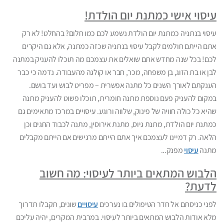
עיסוי אישי כמתנת יום הולדת!
עיסוי בנתניה כמתנת יום הולדת נשמע לכם כמו חלום? בהחלט! לא רק
אתם הייתם חולמים לקבל עיסוי בנתניה שכזה כמתנה, אלא גם היקרים
לכם! בכל שנה מחדש אתם שואלים את עצמכם מה תוכלו להעניק במתנה
לבן או בת הזוג, בן משפחה, מכר, חבר או קולגה מהעבודה. נדמה כי כבר
הענקתם לאורך השנים כל מתנה אפשרית – מפריט לבוש ועד בושם.
במקום להעניק פעם נוספת מתנה חומרית, תוכלו פשוט להעניק מתנה
שהיא כל כולה חוויה של פינוק, שלווה ורוגע. עיסויים במרכז מתאימים גם
כמתנת יום הולדת, מתנת גיוס, מתנת אירוסין, מתנה לכבוד החגים וכן
הלאה. רק דמיינו לעצמכם איך אתם הייתם מרגישים אם הייתם מקבלים
מתנה
עיסוי
מפנק...
הלבוש המתאים ביותר לעיסוי: מה חשוב
לדעת?
לפני כניסתם אל חדר הטיפולים בו נערכים
עיסויים
שונים, תקבלו תדרוך
מלא אודות הלבוש המתאים ביותר לעיסוי. במרבית המקרים, יהיה עליכם