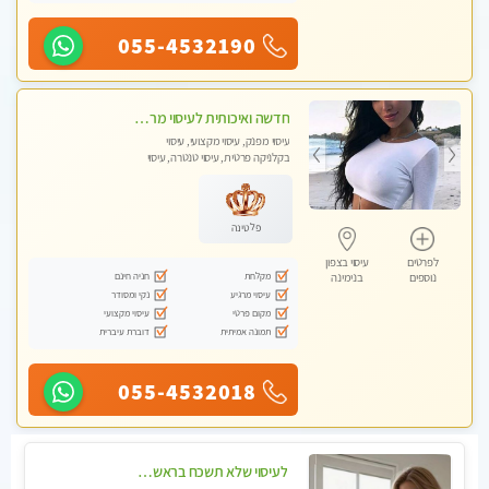
055-4532190
חדשה ואיכותית לעיסוי מרגיע ומפנק VIP-מומלץ לחלוטין! פרטי! ​​​​​​ Highly recommended
עיסוי מפנק, עיסוי מקצועי, עיסוי
בקלניקה פרטית, עיסוי טנטרה, עיסוי
מגבר לגבר
פלטינה
לפרטים
עיסוי בצפון
מקלחת
חניה חינם
נוספים
בנימינה
עיסוי מרגיע
נקי ומסודר
מקום פרטי
עיסוי מקצועי
תמונה אמיתית
דוברת עיברית
055-4532018
לעיסוי שלא תשכח בראשון לציון