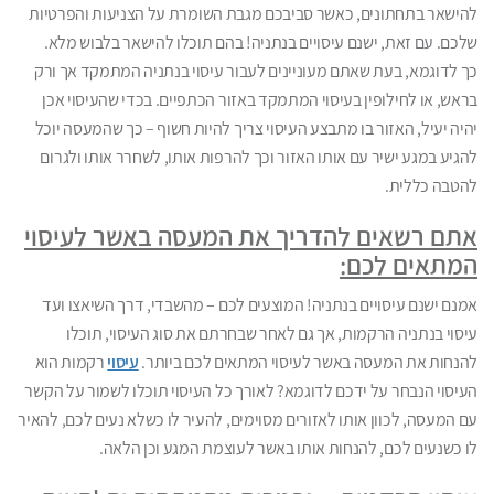
להישאר בתחתונים, כאשר סביבכם מגבת השומרת על הצניעות והפרטיות
שלכם. עם זאת, ישנם עיסויים בנתניה! בהם תוכלו להישאר בלבוש מלא.
כך לדוגמא, בעת שאתם מעוניינים לעבור עיסוי בנתניה המתמקד אך ורק
בראש, או לחילופין בעיסוי המתמקד באזור הכתפיים. בכדי שהעיסוי אכן
יהיה יעיל, האזור בו מתבצע העיסוי צריך להיות חשוף – כך שהמעסה יוכל
להגיע במגע ישיר עם אותו האזור וכך להרפות אותו, לשחרר אותו ולגרום
להטבה כללית.
אתם רשאים להדריך את המעסה באשר לעיסוי
המתאים לכם:
אמנם ישנם עיסויים בנתניה! המוצעים לכם – מהשבדי, דרך השיאצו ועד
עיסוי בנתניה הרקמות, אך גם לאחר שבחרתם את סוג העיסוי, תוכלו
להנחות את המעסה באשר לעיסוי המתאים לכם ביותר.
עיסוי
רקמות הוא
העיסוי הנבחר על ידכם לדוגמא? לאורך כל העיסוי תוכלו לשמור על הקשר
עם המעסה, לכוון אותו לאזורים מסוימים, להעיר לו כשלא נעים לכם, להאיר
לו כשנעים לכם, להנחות אותו באשר לעוצמת המגע וכן הלאה.