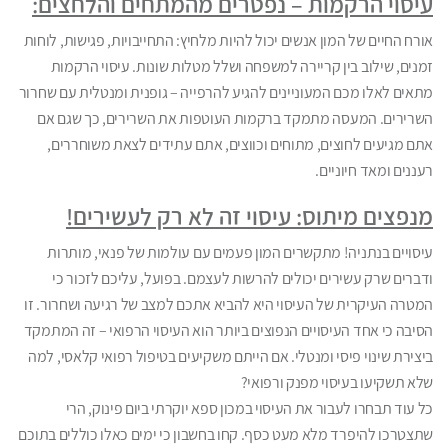
עיסוי הרקמות – נפטרים מהמתחים והלחצים:
אורח החיים של המון אנשים יכול להיות מלחיץ: התחייבויות, פגישות, לוחות
זמנים, שילוב בין קריירה למשפחה ושלל מטלות שונות. עיסוי הרקמות
מתאים לאלו מכם המעוניינים להגיע להרפייה – גופנית ומנטלית עם שחרור
השרירים. המעסה מתמקד ברקמות העוטפות את השרירים, כך שגם אם
אתם מגיעים לחוצים, מתוחים וכווצים, אתם עתידים לצאת משוחררים,
רעננים ומאד חיוניים.
מנפצים מיתוס: עיסוי זה לא רק לעשירים!
עיסויים בנתניה! מתקשרים המון פעמים עם עולמות של פנאי, מותרות
ודברים שרק עשירים יכולים להרשות לעצמם. בפועל, עליכם לזכור כי
המטרה העיקרית של העיסוי היא להביא אתכם למצב של רגיעה ושחרור. זו
הסיבה כי אחד העיסויים הנפוצים ביותר הוא העיסוי הרפואי – זה המתמקד
ביצירת שינוי פיסי ומנטלי. אם הייתם משקיעים בטיפול רפואי קלאסי, למה
שלא תשקיעו בעיסוי מפנק ורפואי?
כל עוד תבחרו לעבור את העיסוי במכון ספא יוקרתי ביום פינוק, הרי
שתצטרכו להיפרד מלא מעט כסף. קחו בחשבון כי ימים כאלו כוללים בתוכם