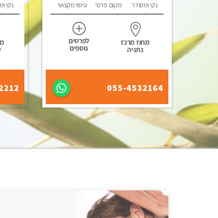
נקי ומסודר
מקום פרטי
עיסוי מקצועי
נקי ומ
לפרטים
מחוז מרכז
מח
נוספים
נתניה
ק
2212
055-4532164