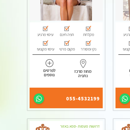
רגיע
מקלחת
חניה חינם
עיסוי מרגיע
קצועי
נקי ומסודר
מקום פרטי
עיסוי מקצועי
לפרטים
מחוז מרכז
נוספים
נתניה
055-4532199
דרושות מעסות -ספא באזור