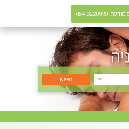
: 054-3220999
יה