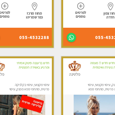
לפרטים
לפרטים
וז צפון
מחוז מרכז
נוספים
נוספים
חדרה
כפר שמריהו
055-4532288
055-453
חדש חדש !! מעסה
חדש ברעננה פינוק אמיתי
 צעירה ואיכותית
ומרגיע באווירה רומנטית
פלטינה
פלט
ק, עיסוי מקצועי, עיסוי
עיסוי מקצועי, עיסוי בקלניקה
 פרטית, מתחמי ספא
פרטית, מתחמי ספא מפנק, עיסוי
סוי טנטרה
טנטרה