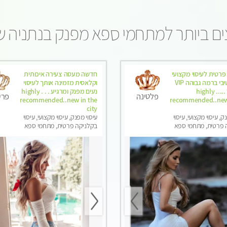
ם ביותר למתחמי ספא מפנק בנתניה 
פרטית לעיסוי מקצועי
חדשה מעסה צעירה איכותית
ואלטרנטיבי ברמה גבוהה VIP
וקלאסית מזמינה אותך לעיסוי
תתקשר ..... highly
נעים מפנק ומרגיע . . . highly
פלטינה
פרי
recommended..new in the
recommended..new
city
ק, עיסוי מקצועי, עיסוי
עיסוי מפנק, עיסוי מקצועי, עיסוי
 פרטית, מתחמי ספא
בקלניקה פרטית, מתחמי ספא
ני עיסוי מפנק, עיסוי
מפנק, עיסוי טנטרה