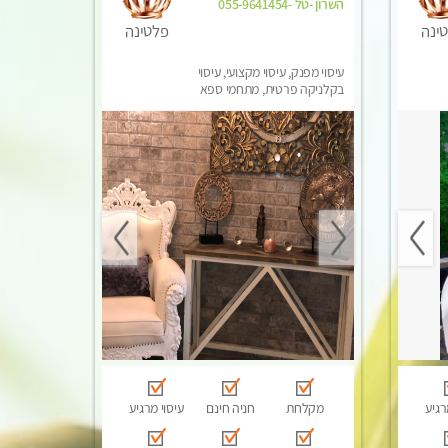
השרון -טל -055-9641454‬
ינה
פלטינה
עיסוי מפנק, עיסוי מקצועי, עיסוי
בקלניקה פרטית, מתחמי ספא
מפנק, מכוני עיסוי מפנק, עיסוי
טנטרה
רגיע
מקלחת
חניה חינם
עיסוי מרגיע