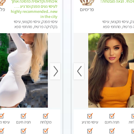
יכותי. הנאה מובטחת !
איכותית וקלאסית מזמינה אותך
לעיסוי נעים מפנק ומרגיע . . .
פרימיום
פלט
highly recommended..new
in the city
ק, עיסוי מקצועי, עיסוי
עיסוי מפנק, עיסוי מקצועי, עיסוי
 פרטית, מתחמי ספא
בקלניקה פרטית, מתחמי ספא
סוי טנטרה
מפנק, עיסוי טנטרה
חת
חניה חינם
עיסוי מרגיע
מקלחת
חניה חינם
עיסוי מ