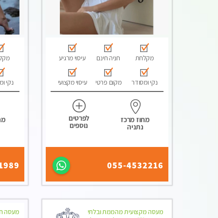
מקלחת
חניה חינם
עיסוי מרגיע
מקל
נקי ומסודר
מקום פרטי
עיסוי מקצועי
נקי ומ
לפרטים
מחוז מרכז
מח
נוספים
נתניה
1989
055-4532216
מעסה מקצועית מהממת ובלתי
מעסה חד