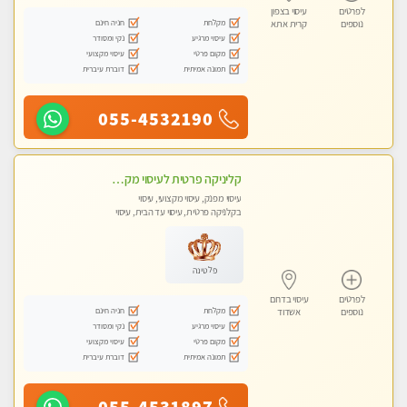
לפרטים
עיסוי בצפון
מקלחת
חניה חינם
נוספים
קרית אתא
עיסוי מרגיע
נקי ומסודר
מקום פרטי
עיסוי מקצועי
תמונה אמיתית
דוברת עיברית
055-4532190
קליניקה פרטית לעיסוי מקצועי ואלטרנטיבי ברמה גבוהה VIP תתקשר ..... highly recommended..new in the city
עיסוי מפנק, עיסוי מקצועי, עיסוי
בקלניקה פרטית, עיסוי עד הבית, עיסוי
טנטרה
פלטינה
לפרטים
עיסוי בדרום
מקלחת
חניה חינם
נוספים
אשדוד
עיסוי מרגיע
נקי ומסודר
מקום פרטי
עיסוי מקצועי
תמונה אמיתית
דוברת עיברית
055-4531897