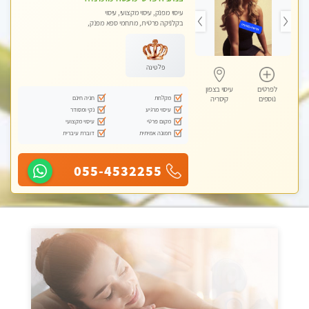
עיסוי מפנק, עיסוי מקצועי, עיסוי
בקלניקה פרטית, מתחמי ספא מפנק,
עיסוי עד הבית
פלטינה
לפרטים
עיסוי בצפון
מקלחת
חניה חינם
נוספים
קיסריה
עיסוי מרגיע
נקי ומסודר
מקום פרטי
עיסוי מקצועי
תמונה אמיתית
דוברת עיברית
055-4532255