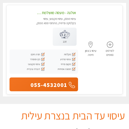
אולגה - מעסה מושלמת חדשה בעיר ! בחיפה טל - 052-5738058
עיסוי מפנק, עיסוי מקצועי, עיסוי
בקלניקה פרטית, מתחמי ספא מפנק,
מכוני עיסוי מפנק, עיסוי עד הבית,
עיסוי טנטרה
זהב
לפרטים
עיסוי בצפון
מקלחת
חניה חינם
נוספים
חיפה
עיסוי מרגיע
נקי ומסודר
מקום פרטי
עיסוי מקצועי
תמונה אמיתית
דוברת עיברית
055-4532001
עיסוי עד הבית בנצרת עילית