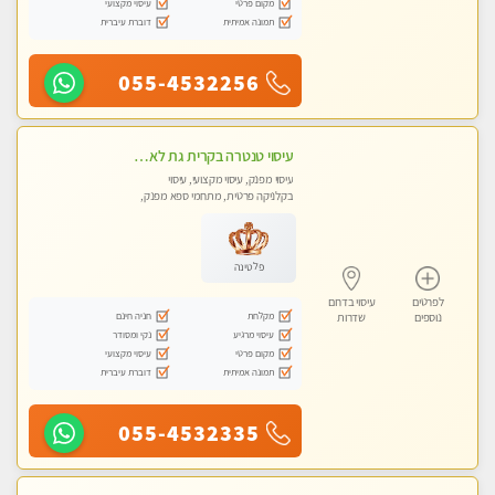
מקום פרטי
עיסוי מקצועי
תמונה אמיתית
דוברת עיברית
055-4532256
עיסוי טנטרה בקרית גת לא מה שחשבת הרבה יותר ממה שדמיינת פרטי!!! Highly recommended
עיסוי מפנק, עיסוי מקצועי, עיסוי
בקלניקה פרטית, מתחמי ספא מפנק,
מכוני עיסוי מפנק, עיסוי עד הבית, עיסוי
טנטרה
פלטינה
לפרטים
עיסוי בדרום
מקלחת
חניה חינם
נוספים
שדרות
עיסוי מרגיע
נקי ומסודר
מקום פרטי
עיסוי מקצועי
תמונה אמיתית
דוברת עיברית
055-4532335