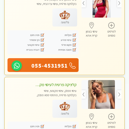
בקלניקה פרטית, עיסוי עד הבית, עיסוי
טנטרה
פלטינה
לפרטים
עיסוי בצפון
מקלחת
חניה חינם
נוספים
קרית אתא
עיסוי מרגיע
נקי ומסודר
מקום פרטי
עיסוי מקצועי
תמונה אמיתית
דוברת עיברית
055-4531951
קליניקה פרטית לעיסוי מקצועי ואלטרנטיבי ברמה גבוהה VIP תתקשר ..... highly recommended..new in the city
עיסוי מפנק, עיסוי מקצועי, עיסוי
בקלניקה פרטית, מתחמי ספא מפנק,
מכוני עיסוי מפנק, עיסוי עד הבית, עיסוי
טנטרה, עיסוי מגבר לגבר, עיסוי מגבר
לאישה
פלטינה
לפרטים
עיסוי בצפון
מקלחת
חניה חינם
נוספים
קרית אתא