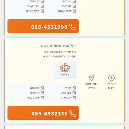
עיסוי מרגיע
נקי ומסודר
מקום פרטי
עיסוי מקצועי
תמונה אמיתית
דוברת עיברית
055-4531998
בתל-אביב-עיסוי מקצועי ברמה אחת מעל הכולל אבנים חמות רקמות עמוק בשילוב של כל סוגי העיסוי.
עיסוי מפנק, עיסוי מקצועי, עיסוי
בקלניקה פרטית, עיסוי עד הבית
פרימיום
לפרטים
עיסוי במרכז
מקלחת
חניה חינם
נוספים
רמלה
עיסוי מרגיע
נקי ומסודר
מקום פרטי
עיסוי מקצועי
055-4532131