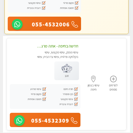
מקום פרטי
עיסוי מקצועי
תמונה אמיתית
דוברת עיברית
055-4532006
חדשה בחיפה - אתה מרגיש עייף??? זה הזמן להתפנק בעיסוי מקצועי ברמה גבוהה- Highly recommended
עיסוי מפנק, עיסוי מקצועי, עיסוי
בקלניקה פרטית, עיסוי עד הבית, עיסוי
טנטרה
זהב
לפרטים
עיסוי בצפון
חניה חינם
עיסוי מרגיע
נוספים
חיפה
נקי ומסודר
מקום פרטי
עיסוי מקצועי
תמונה אמיתית
דוברת עיברית
055-4532309