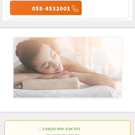
055-4532001
בתל-אביב-עיסוי מקצועי ברמה אחת מעל הכולל אבנים חמות רקמות עמוק בשילוב של כל סוגי העיסוי.