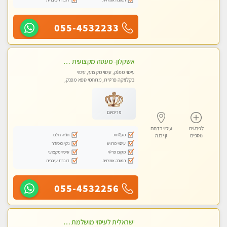
055-4532233
אשקלון- מעסה מקצועית חדשה ואיכותית לעיסוי מרגיע ומפנק VIP-מומלץ לחלוטין! פרטי! ​​​​​​ Highly recommended
עיסוי מפנק, עיסוי מקצועי, עיסוי
בקלניקה פרטית, מתחמי ספא מפנק,
מכוני עיסוי מפנק, עיסוי עד הבית, עיסוי
טנטרה
פרימיום
לפרטים
עיסוי בדרום
מקלחת
חניה חינם
נוספים
גן יבנה
עיסוי מרגיע
נקי ומסודר
מקום פרטי
עיסוי מקצועי
תמונה אמיתית
דוברת עיברית
055-4532256
ישראלית לעיסוי מושלמת לעיסוי מושלם ואיכותי במיוחד !