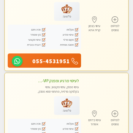
טנטרה
פלטינה
לפרטים
עיסוי בצפון
מקלחת
חניה חינם
נוספים
קרית אתא
עיסוי מרגיע
נקי ומסודר
מקום פרטי
עיסוי מקצועי
תמונה אמיתית
דוברת עיברית
055-4531951
לעיסוי מרגיע ומפנק VIP-מומלץ לחלוטין! פרטי! ​​​​​​ Highly recommended
עיסוי מפנק, עיסוי מקצועי, עיסוי
בקלניקה פרטית, מתחמי ספא מפנק,
מכוני עיסוי מפנק, עיסוי עד הבית, עיסוי
טנטרה
פלטינה
לפרטים
עיסוי בדרום
מקלחת
חניה חינם
נוספים
אשדוד
עיסוי מרגיע
נקי ומסודר