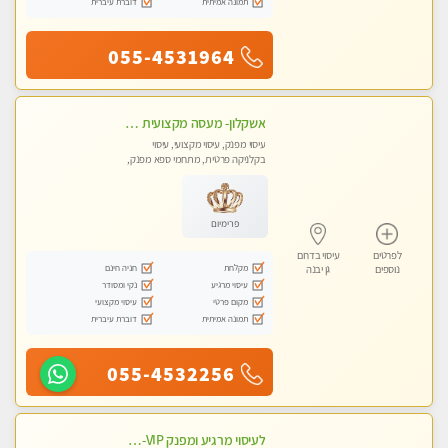
תמונה אמיתית
דוברת עיברית
055-4531964
אשקלון- מעסה מקצועית חדשה ואיכותית לעיסוי מרגיע ומפנק VIP-מומלץ לחלוטין! פרטי! ​​​​​​ Highly recommended
עיסוי מפנק, עיסוי מקצועי, עיסוי
בקלניקה פרטית, מתחמי ספא מפנק,
מכוני עיסוי מפנק, עיסוי עד הבית, עיסוי
טנטרה
פרימיום
לפרטים
עיסוי בדרום
מקלחת
חניה חינם
נוספים
גן יבנה
עיסוי מרגיע
נקי ומסודר
מקום פרטי
עיסוי מקצועי
תמונה אמיתית
דוברת עיברית
055-4532256
לעיסוי מרגיע ומפנק VIP-מומלץ לחלוטין! פרטי! ​​​​​​ Highly recommended