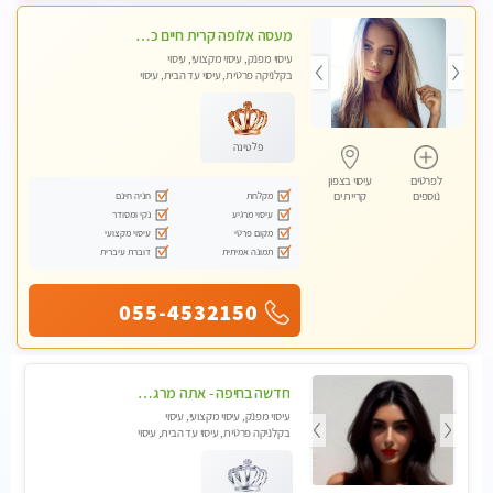
מעסה אלופה קרית חיים כל סוגי העיסויים מעסה מקצועית ואיכותית פרטי!!
עיסוי מפנק, עיסוי מקצועי, עיסוי
בקלניקה פרטית, עיסוי עד הבית, עיסוי
טנטרה
פלטינה
לפרטים
עיסוי בצפון
מקלחת
חניה חינם
נוספים
קריית ים
עיסוי מרגיע
נקי ומסודר
מקום פרטי
עיסוי מקצועי
תמונה אמיתית
דוברת עיברית
055-4532150
חדשה בחיפה - אתה מרגיש עייף??? זה הזמן להתפנק בעיסוי מקצועי ברמה גבוהה- Highly recommended
עיסוי מפנק, עיסוי מקצועי, עיסוי
בקלניקה פרטית, עיסוי עד הבית, עיסוי
טנטרה