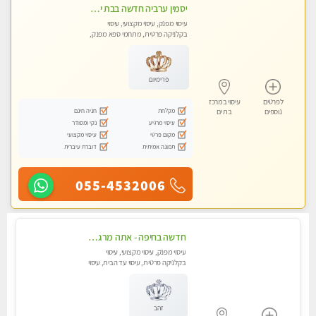
יסמין ערביה חדשה בבת ים חדש חדש .כל סוגי העיסויים במקום הכי מושלם בעיר בת ים . highly recommended..new in the city
עיסוי מפנק, עיסוי מקצועי, עיסוי
בקלניקה פרטית, מתחמי ספא מפנק,
מכוני עיסוי מפנק, עיסוי עד הבית, עיסוי
טנטרה
פרימיום
לפרטים
עיסוי במרכז
מקלחת
חניה חינם
נוספים
בת ים
עיסוי מרגיע
נקי ומסודר
מקום פרטי
עיסוי מקצועי
תמונה אמיתית
דוברת עיברית
055-4532006
חדשה בחיפה - אתה מרגיש עייף??? זה הזמן להתפנק בעיסוי מקצועי ברמה גבוהה- Highly recommended
עיסוי מפנק, עיסוי מקצועי, עיסוי
בקלניקה פרטית, עיסוי עד הבית, עיסוי
טנטרה
זהב