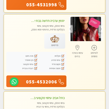
055-4531998
יסמין ערביה חדשה בבת ים חדש חדש .כל סוגי העיסויים במקום הכי מושלם בעיר בת ים . highly recommended..new in the city
עיסוי מפנק, עיסוי מקצועי, עיסוי
בקלניקה פרטית, מתחמי ספא מפנק,
מכוני עיסוי מפנק, עיסוי עד הבית, עיסוי
טנטרה
פרימיום
לפרטים
עיסוי במרכז
מקלחת
חניה חינם
נוספים
בת ים
עיסוי מרגיע
נקי ומסודר
מקום פרטי
עיסוי מקצועי
תמונה אמיתית
דוברת עיברית
055-4532006
בתל-אביב-עיסוי מקצועי ברמה אחת מעל הכולל אבנים חמות רקמות עמוק בשילוב של כל סוגי העיסוי.
עיסוי מפנק, עיסוי מקצועי, עיסוי
בקלניקה פרטית, עיסוי עד הבית