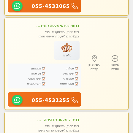
055-4532065
בנתניה פרטי מעסה מזמינה אותך למפגש אחד על אחד בלי שותפות! פינוק מרגיע vip
עיסוי מפנק, עיסוי מקצועי, עיסוי
בקלניקה פרטית, מתחמי ספא מפנק,
עיסוי עד הבית
פלטינה
לפרטים
עיסוי בצפון
מקלחת
חניה חינם
נוספים
קיסריה
עיסוי מרגיע
נקי ומסודר
מקום פרטי
עיסוי מקצועי
תמונה אמיתית
דוברת עיברית
055-4532255
בחיפה -מעסה מדהימה - כל סוגי העיסויים מעסה מקצועית ואיכותית פרטי!!!
עיסוי מפנק, עיסוי מקצועי, עיסוי
בקלניקה פרטית, עיסוי עד הבית, עיסוי