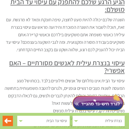
הגיע הרגע שלכם להתפנק עם עיסוי עד הבית
מושלם:
השגרה שלכם יכולה להיות מעט לחוצה, טיפה חונקת ומאד לא מרגשת. עם
זאת, תוכלו לשבור את השגרה המוכרת והידועה מראש עם עיסוי בנצרת
עילית! כאנשי משפחה אתם משקיעים בילדכם וכאנשי קריירה אתם
משקיעים בעבודה מסורה ומקצועית. ומה לגבי השקעה בעצמכם? עיסוי עד
הבית יכול להעניק לכם רוגע, שלווה ושקט גם בקצב החיים הקדחתני.
עיסוי בנצרת עילית לאנשים מסורתיים – האם
אפשרי?
עיסוי עד הבית אינו נחלתם של אנשים חילוניים בלבד. בכוחו של מגע
המעסה לשנות מצבים רגשיים וגופניים, ולגרום להטבה משמעותית בתחושה
הכללית. עיסויים בחיפה יכולים להינתן לגברים ולנשים, גם לכאלו הדבקים
באורח החיים המסורתי. איך ניתן לעשות זאת?
נשים יכולות לקבל עיסוי בנצרת עילית מנשים
גברים יכולים לקבל עיסוי בנצרת עילית מגברים
נצרת עילית
עיסוי עד הבית
בכדי לשמור על הצניעות ניתן לבצע את העיסוי עם בגדים