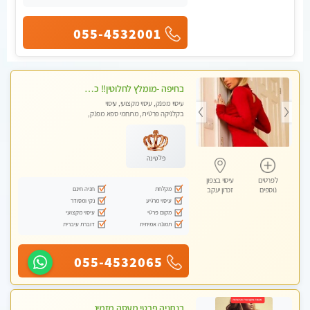
055-4532001
בחיפה -מומלץ לחלוטין!! כל סוגי העיסויים מעסה מקצועית ואיכותית פרטי!!!
עיסוי מפנק, עיסוי מקצועי, עיסוי
בקלניקה פרטית, מתחמי ספא מפנק,
מכוני עיסוי מפנק, עיסוי עד הבית, עיסוי
טנטרה
פלטינה
לפרטים
עיסוי בצפון
מקלחת
חניה חינם
נוספים
זכרון יעקב
עיסוי מרגיע
נקי ומסודר
מקום פרטי
עיסוי מקצועי
תמונה אמיתית
דוברת עיברית
055-4532065
בנתניה פרטי מעסה מזמינה אותך למפגש אחד על אחד בלי שותפות! פינוק מרגיע vip