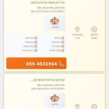
מרי-לין מעסה פרטית חדשה
עיסוי מפנק, עיסוי מקצועי, עיסוי
בקלניקה פרטית, עיסוי עד הבית, עיסוי
טנטרה
פלטינה
לפרטים
עיסוי במרכז
מקלחת
חניה חינם
נוספים
גדרה
עיסוי מרגיע
נקי ומסודר
מקום פרטי
עיסוי מקצועי
תמונה אמיתית
דוברת עיברית
055-4531964
קליניקה פרטית לעיסוי מקצועי ואלטרנטיבי ברמה גבוהה VIP תתקשר ..... highly recommended..new in the city
עיסוי מפנק, עיסוי מקצועי, עיסוי
בקלניקה פרטית, מתחמי ספא מפנק,
מכוני עיסוי מפנק, עיסוי עד הבית, עיסוי
טנטרה, עיסוי מגבר לגבר, עיסוי מגבר
לאישה
פלטינה