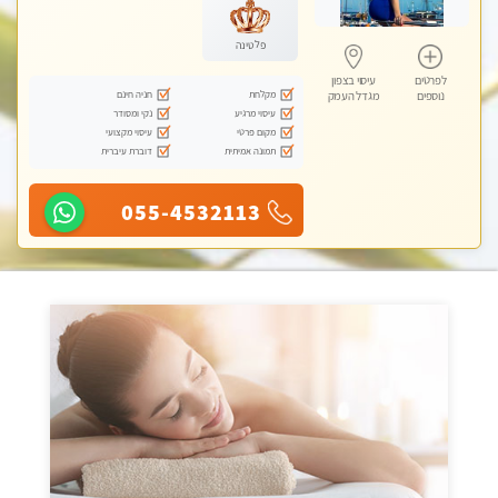
פלטינה
לפרטים
עיסוי בצפון
מקלחת
חניה חינם
נוספים
מגדל העמק
עיסוי מרגיע
נקי ומסודר
מקום פרטי
עיסוי מקצועי
תמונה אמיתית
דוברת עיברית
055-4532113