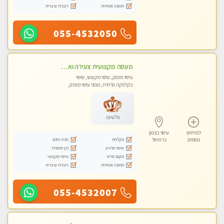
תמונה אמיתית
דוברת עיברית
055-4532050
מעסה מקצועית צעירה ואיכותית לעיסוי מרגיע ומפנק VIP-מומלץ לחלוטין! פרטי! ​​​​​​ Highly recommended
עיסוי מפנק, עיסוי מקצועי, עיסוי
בקלניקה פרטית, מכוני עיסוי מפנק,
עיסוי טנטרה
פלטינה
לפרטים
עיסוי בצפון
מקלחת
חניה חינם
נוספים
כרמיאל
עיסוי מרגיע
נקי ומסודר
מקום פרטי
עיסוי מקצועי
תמונה אמיתית
דוברת עיברית
055-4532007