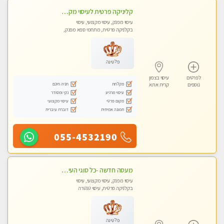
קליניקה פרטית לעיסוי מקצועי ואלטרנטיבי ברמה גבוהה VIP תתקשר ..... highly recommended..new in the city
עיסוי מפנק, עיסוי מקצועי, עיסוי
בקלניקה פרטית, מתחמי ספא מפנק,
מכוני עיסוי מפנק, עיסוי עד הבית, עיסוי
טנטרה, עיסוי מגבר לגבר, עיסוי מגבר
לאישה
פלטינה
לפרטים
עיסוי בצפון
מקלחת
חניה חינם
נוספים
קרית אתא
עיסוי מרגיע
נקי ומסודר
מקום פרטי
עיסוי מקצועי
תמונה אמיתית
דוברת עיברית
055-4532190
מעסה חדשה -כל סוגי העיסויים מעסה מקצועית ואיכותית פרטי!!!מומלץ לחלוטין!!
עיסוי מפנק, עיסוי מקצועי, עיסוי
בקלניקה פרטית, עיסוי טנטרה
פלטינה