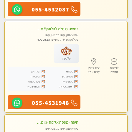
055-4532087
בחיפה מומלץ לחלוטין!! מעסה יפה איכותית מקצועית ומפנקת מאוד פרטי מומלץ בחום.עיסוי מפנק מאוווד.
עיסוי מפנק, עיסוי מקצועי, עיסוי
בקלניקה פרטית, עיסוי עד הבית, עיסוי
טנטרה
פלטינה
לפרטים
עיסוי בצפון
מקלחת
חניה חינם
נוספים
קרית אתא
עיסוי מרגיע
נקי ומסודר
מקום פרטי
עיסוי מקצועי
תמונה אמיתית
דוברת עיברית
055-4531948
חיפה -מעסה אלופה -מומלץ לחלוטין!! כל סוגי העיסויים מעסה מקצועית ואיכותית פרטי!! highly recommended..new in the city- ללא מין !
עיסוי מפנק, עיסוי מקצועי, עיסוי