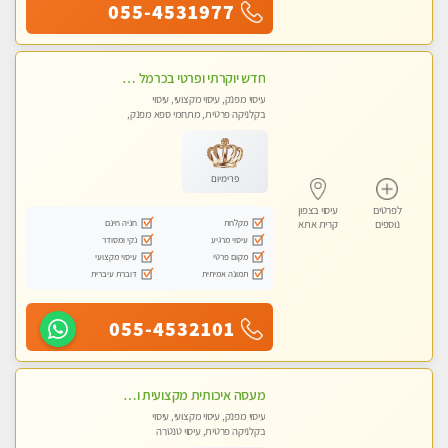
055-4531977
חדש יוקרתי ופרטי בכרמל – חיפה! פנקו את עצמכם ברוגע פינוק וחוויה בלתי נשכחת ללא מין !!
עיסוי מפנק, עיסוי מקצועי, עיסוי
בקלניקה פרטית, מתחמי ספא מפנק,
עיסוי טנטרה
פרימיום
לפרטים
עיסוי בצפון
מקלחת
חניה חינם
נוספים
קרית אתא
עיסוי מרגיע
נקי ומסודר
מקום פרטי
עיסוי מקצועי
תמונה אמיתית
דוברת עיברית
055-4532101
מעסה איכותית מקצועית ומפנקת מאוד פרטי מומלץ בחום
עיסוי מפנק, עיסוי מקצועי, עיסוי
בקלניקה פרטית, עיסוי טנטרה