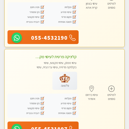
לפרטים
עיסוי בצפון
מקלחת
חניה חינם
נוספים
קרית אתא
עיסוי מרגיע
נקי ומסודר
מקום פרטי
עיסוי מקצועי
תמונה אמיתית
דוברת עיברית
055-4532190
קליניקה פרטית לעיסוי מקצועי ואלטרנטיבי ברמה גבוהה VIP תתקשר ..... highly recommended..new in the city
עיסוי מפנק, עיסוי מקצועי, עיסוי
בקלניקה פרטית, עיסוי עד הבית, עיסוי
טנטרה
פלטינה
לפרטים
עיסוי בדרום
מקלחת
חניה חינם
נוספים
אשדוד
עיסוי מרגיע
נקי ומסודר
מקום פרטי
עיסוי מקצועי
תמונה אמיתית
דוברת עיברית
055-4531897