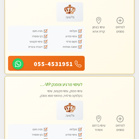
טנטרה
פלטינה
לפרטים
עיסוי בצפון
מקלחת
חניה חינם
נוספים
קרית אתא
עיסוי מרגיע
נקי ומסודר
מקום פרטי
עיסוי מקצועי
תמונה אמיתית
דוברת עיברית
055-4531951
לעיסוי מרגיע ומפנק VIP-מומלץ לחלוטין! פרטי! ​​​​​​ Highly recommended
עיסוי מפנק, עיסוי מקצועי, עיסוי
בקלניקה פרטית, מתחמי ספא מפנק,
מכוני עיסוי מפנק, עיסוי עד הבית, עיסוי
טנטרה
פלטינה
לפרטים
עיסוי בדרום
מקלחת
חניה חינם
נוספים
אשדוד
עיסוי מרגיע
נקי ומסודר