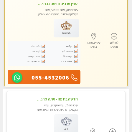
יסמין ערביה חדשה בבת ים חדש חדש .כל סוגי העיסויים במקום הכי מושלם בעיר בת ים . highly recommended..new in the city
עיסוי מפנק, עיסוי מקצועי, עיסוי
בקלניקה פרטית, מתחמי ספא מפנק,
מכוני עיסוי מפנק, עיסוי עד הבית, עיסוי
טנטרה
פרימיום
לפרטים
עיסוי במרכז
מקלחת
חניה חינם
נוספים
בת ים
עיסוי מרגיע
נקי ומסודר
מקום פרטי
עיסוי מקצועי
תמונה אמיתית
דוברת עיברית
055-4532006
חדשה בחיפה - אתה מרגיש עייף??? זה הזמן להתפנק בעיסוי מקצועי ברמה גבוהה- Highly recommended
עיסוי מפנק, עיסוי מקצועי, עיסוי
בקלניקה פרטית, עיסוי עד הבית, עיסוי
טנטרה
זהב