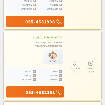
עיסוי מרגיע
נקי ומסודר
מקום פרטי
עיסוי מקצועי
תמונה אמיתית
דוברת עיברית
055-4531998
בתל-אביב-עיסוי מקצועי ברמה אחת מעל הכולל אבנים חמות רקמות עמוק בשילוב של כל סוגי העיסוי.
עיסוי מפנק, עיסוי מקצועי, עיסוי
בקלניקה פרטית, עיסוי עד הבית
פרימיום
לפרטים
עיסוי במרכז
מקלחת
חניה חינם
נוספים
רמלה
עיסוי מרגיע
נקי ומסודר
מקום פרטי
עיסוי מקצועי
055-4532131