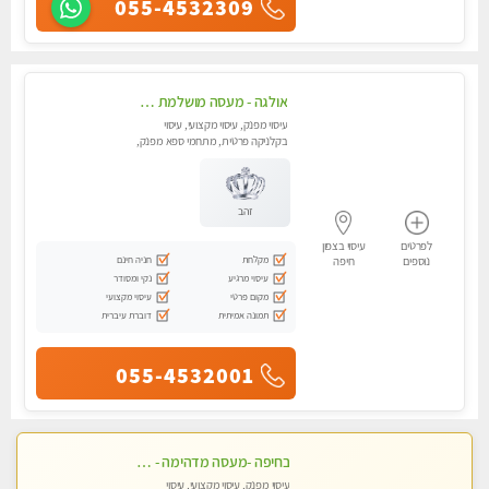
055-4532309
אולגה - מעסה מושלמת חדשה בעיר ! בחיפה טל - 052-5738058
עיסוי מפנק, עיסוי מקצועי, עיסוי
בקלניקה פרטית, מתחמי ספא מפנק,
מכוני עיסוי מפנק, עיסוי עד הבית,
עיסוי טנטרה
זהב
לפרטים
עיסוי בצפון
מקלחת
חניה חינם
נוספים
חיפה
עיסוי מרגיע
נקי ומסודר
מקום פרטי
עיסוי מקצועי
תמונה אמיתית
דוברת עיברית
055-4532001
בחיפה -מעסה מדהימה - כל סוגי העיסויים מעסה מקצועית ואיכותית פרטי!!!
עיסוי מפנק, עיסוי מקצועי, עיסוי