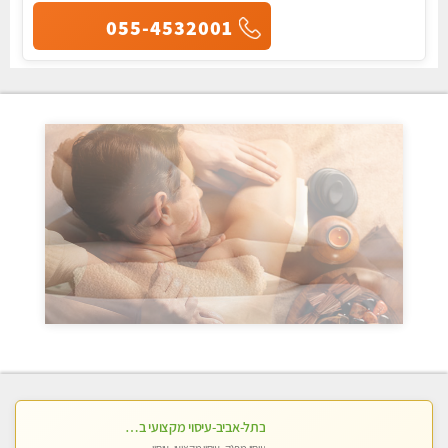
055-4532001
בתל-אביב-עיסוי מקצועי ברמה אחת מעל הכולל אבנים חמות רקמות עמוק בשילוב של כל סוגי העיסוי.