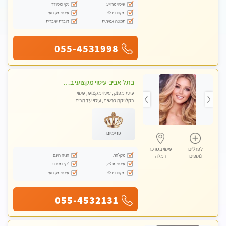
עיסוי מרגיע
נקי ומסודר
מקום פרטי
עיסוי מקצועי
תמונה אמיתית
דוברת עיברית
055-4531998
בתל-אביב-עיסוי מקצועי ברמה אחת מעל הכולל אבנים חמות רקמות עמוק בשילוב של כל סוגי העיסוי.
עיסוי מפנק, עיסוי מקצועי, עיסוי
בקלניקה פרטית, עיסוי עד הבית
פרימיום
לפרטים
עיסוי במרכז
מקלחת
חניה חינם
נוספים
רמלה
עיסוי מרגיע
נקי ומסודר
מקום פרטי
עיסוי מקצועי
055-4532131