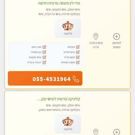
מרי-לין מעסה פרטית חדשה
עיסוי מפנק, עיסוי מקצועי, עיסוי
בקלניקה פרטית, עיסוי עד הבית, עיסוי
טנטרה
פלטינה
לפרטים
עיסוי במרכז
מקלחת
חניה חינם
נוספים
גדרה
עיסוי מרגיע
נקי ומסודר
מקום פרטי
עיסוי מקצועי
תמונה אמיתית
דוברת עיברית
055-4531964
קליניקה פרטית לעיסוי מקצועי ואלטרנטיבי ברמה גבוהה VIP תתקשר ..... highly recommended..new in the city
עיסוי מפנק, עיסוי מקצועי, עיסוי
בקלניקה פרטית, מתחמי ספא מפנק,
מכוני עיסוי מפנק, עיסוי עד הבית, עיסוי
טנטרה, עיסוי מגבר לגבר, עיסוי מגבר
לאישה
פלטינה