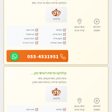
בקלניקה פרטית, עיסוי עד הבית, עיסוי
טנטרה
פלטינה
לפרטים
עיסוי בצפון
מקלחת
חניה חינם
נוספים
קרית אתא
עיסוי מרגיע
נקי ומסודר
מקום פרטי
עיסוי מקצועי
תמונה אמיתית
דוברת עיברית
055-4531951
קליניקה פרטית לעיסוי מקצועי ואלטרנטיבי ברמה גבוהה VIP תתקשר ..... highly recommended..new in the city
עיסוי מפנק, עיסוי מקצועי, עיסוי
בקלניקה פרטית, מתחמי ספא מפנק,
מכוני עיסוי מפנק, עיסוי עד הבית, עיסוי
טנטרה, עיסוי מגבר לגבר, עיסוי מגבר
לאישה
פלטינה
לפרטים
עיסוי בצפון
מקלחת
חניה חינם
נוספים
קרית אתא