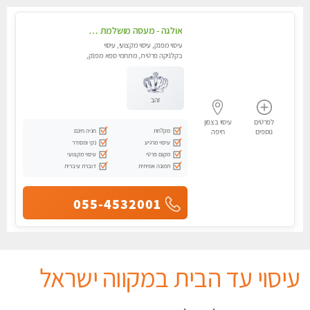
אולגה - מעסה מושלמת חדשה בעיר ! בחיפה טל - 052-5738058
עיסוי מפנק, עיסוי מקצועי, עיסוי
בקלניקה פרטית, מתחמי ספא מפנק,
מכוני עיסוי מפנק, עיסוי עד הבית,
עיסוי טנטרה
זהב
לפרטים
עיסוי בצפון
מקלחת
חניה חינם
נוספים
חיפה
עיסוי מרגיע
נקי ומסודר
מקום פרטי
עיסוי מקצועי
תמונה אמיתית
דוברת עיברית
055-4532001
עיסוי עד הבית במקווה ישראל