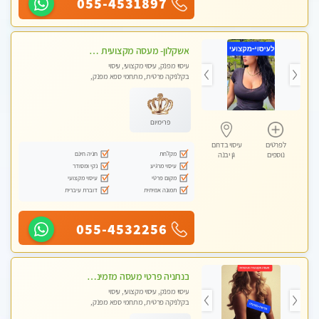
055-4531897
אשקלון- מעסה מקצועית חדשה ואיכותית לעיסוי מרגיע ומפנק VIP-מומלץ לחלוטין! פרטי! ​​​​​​ Highly recommended
עיסוי מפנק, עיסוי מקצועי, עיסוי
בקלניקה פרטית, מתחמי ספא מפנק,
מכוני עיסוי מפנק, עיסוי עד הבית, עיסוי
טנטרה
פרימיום
לפרטים
עיסוי בדרום
מקלחת
חניה חינם
נוספים
גן יבנה
עיסוי מרגיע
נקי ומסודר
מקום פרטי
עיסוי מקצועי
תמונה אמיתית
דוברת עיברית
055-4532256
בנתניה פרטי מעסה מזמינה אותך למפגש אחד על אחד בלי שותפות! פינוק מרגיע vip
עיסוי מפנק, עיסוי מקצועי, עיסוי
בקלניקה פרטית, מתחמי ספא מפנק,
עיסוי עד הבית