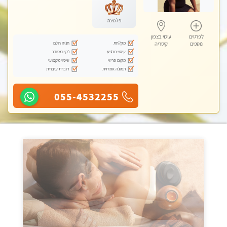
פלטינה
לפרטים
עיסוי בצפון
מקלחת
חניה חינם
נוספים
קיסריה
עיסוי מרגיע
נקי ומסודר
מקום פרטי
עיסוי מקצועי
תמונה אמיתית
דוברת עיברית
055-4532255