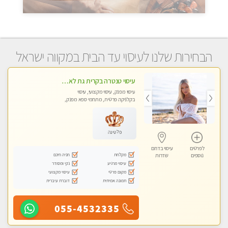
הבחירות שלנו לעיסוי עד הבית במקווה ישראל
עיסוי טנטרה בקרית גת לא מה שחשבת הרבה יותר ממה שדמיינת פרטי!!! Highly recommended
עיסוי מפנק, עיסוי מקצועי, עיסוי
בקלניקה פרטית, מתחמי ספא מפנק,
מכוני עיסוי מפנק, עיסוי עד הבית, עיסוי
טנטרה
פלטינה
לפרטים
עיסוי בדרום
מקלחת
חניה חינם
נוספים
שדרות
עיסוי מרגיע
נקי ומסודר
מקום פרטי
עיסוי מקצועי
תמונה אמיתית
דוברת עיברית
055-4532335