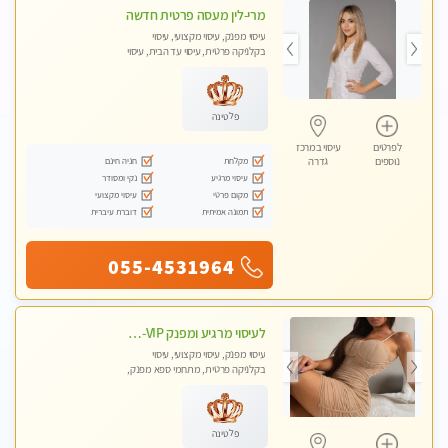
מרי-לין מעסה פרטית חדשה
עיסוי מפנק, עיסוי מקצועי, עיסוי
בקלניקה פרטית, עיסוי עד הבית, עיסוי
טנטרה
פלטינה
לפרטים
עיסוי במרכז
מקלחת
חניה חינם
נוספים
גדרה
עיסוי מרגיע
נקי ומסודר
מקום פרטי
עיסוי מקצועי
תמונה אמיתית
דוברת עיברית
055-4531964
לעיסוי מרגיע ומפנק VIP-מומלץ לחלוטין! פרטי! ​​​​​​ Highly recommended
עיסוי מפנק, עיסוי מקצועי, עיסוי
בקלניקה פרטית, מתחמי ספא מפנק,
מכוני עיסוי מפנק, עיסוי עד הבית, עיסוי
טנטרה
פלטינה