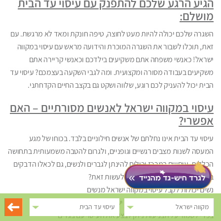
הגיע הרגע שלכם להתפנק עם עיסוי עד הבית
מושלם:
השגרה שלכם יכולה להיות מעט לחוצה, טיפה חונקת ומאד לא מרגשת. עם
זאת, תוכלו לשבור את השגרה המוכרת והידועה מראש עם עיסוי במקווה
ישראל! כאנשי משפחה אתם משקיעים בילדכם וכאנשי קריירה אתם
משקיעים בעבודה מסורה ומקצועית. ומה לגבי השקעה בעצמכם? עיסוי עד
הבית יכול להעניק לכם רוגע, שלווה ושקט גם בקצב החיים הקדחתני.
עיסוי במקווה ישראל לאנשים מסורתיים – האם
אפשרי?
עיסוי עד הבית אינו נחלתם של אנשים חילוניים בלבד. בכוחו של מגע
המעסה לשנות מצבים רגשיים וגופניים, ולגרום להטבה משמעותית בתחושה
הכללית. עיסויים במרכז יכולים להינתן לגברים ולנשים, גם לכאלו הדבקים
באורח החיים המסורתי. איך ניתן לעשות זאת?
נשים יכולות לקבל עיסוי במקווה ישראל מנשים
גברים יכולים לקבל עיסוי במקווה ישראל מגברים
מקווה ישראל
עיסוי עד הבית
בכדי לשמור על הצניעות ניתן לבצע את העיסוי עם בגדים