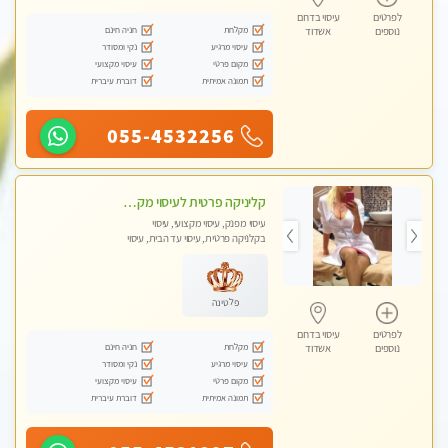
לפרטים
עיסוי בדרום
מקלחת
חניה חינם
נוספים
אשדוד
עיסוי מרגיע
נקי ומסודר
מקום פרטי
עיסוי מקצועי
תמונה אמיתית
דוברת עיברית
055-4532256
קליניקה פרטית לעיסוי מקצועי ואלטרנטיבי ברמה גבוהה VIP תתקשר ..... highly recommended..new in the city
עיסוי מפנק, עיסוי מקצועי, עיסוי
בקלניקה פרטית, עיסוי עד הבית, עיסוי
טנטרה
פלטינה
לפרטים
עיסוי בדרום
מקלחת
חניה חינם
נוספים
אשדוד
עיסוי מרגיע
נקי ומסודר
מקום פרטי
עיסוי מקצועי
תמונה אמיתית
דוברת עיברית