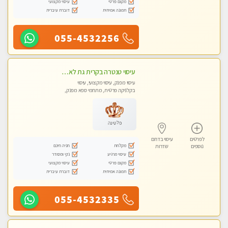
מקום פרטי
עיסוי מקצועי
תמונה אמיתית
דוברת עיברית
055-4532256
עיסוי טנטרה בקרית גת לא מה שחשבת הרבה יותר ממה שדמיינת פרטי!!! Highly recommended
עיסוי מפנק, עיסוי מקצועי, עיסוי
בקלניקה פרטית, מתחמי ספא מפנק,
מכוני עיסוי מפנק, עיסוי עד הבית, עיסוי
טנטרה
פלטינה
לפרטים
עיסוי בדרום
מקלחת
חניה חינם
נוספים
שדרות
עיסוי מרגיע
נקי ומסודר
מקום פרטי
עיסוי מקצועי
תמונה אמיתית
דוברת עיברית
055-4532335