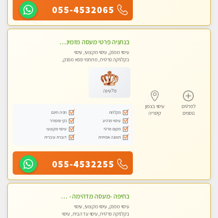
055-4532065
בנתניה פרטי מעסה מזמינה אותך למפגש אחד על אחד בלי שותפות! פינוק מרגיע vip
עיסוי מפנק, עיסוי מקצועי, עיסוי
בקלניקה פרטית, מתחמי ספא מפנק,
עיסוי עד הבית
פלטינה
לפרטים
עיסוי בצפון
מקלחת
חניה חינם
נוספים
קיסריה
עיסוי מרגיע
נקי ומסודר
מקום פרטי
עיסוי מקצועי
תמונה אמיתית
דוברת עיברית
055-4532255
בחיפה -מעסה מדהימה - כל סוגי העיסויים מעסה מקצועית ואיכותית פרטי!!!
עיסוי מפנק, עיסוי מקצועי, עיסוי
בקלניקה פרטית, עיסוי עד הבית, עיסוי