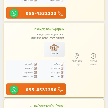
055-4532233
אשקלון- מעסה מקצועית חדשה ואיכותית לעיסוי מרגיע ומפנק VIP-מומלץ לחלוטין! פרטי! ​​​​​​ Highly recommended
עיסוי מפנק, עיסוי מקצועי, עיסוי
בקלניקה פרטית, מתחמי ספא מפנק,
מכוני עיסוי מפנק, עיסוי עד הבית, עיסוי
טנטרה
פרימיום
לפרטים
עיסוי בדרום
מקלחת
חניה חינם
נוספים
גן יבנה
עיסוי מרגיע
נקי ומסודר
מקום פרטי
עיסוי מקצועי
תמונה אמיתית
דוברת עיברית
055-4532256
ישראלית לעיסוי מושלמת לעיסוי מושלם ואיכותי במיוחד !