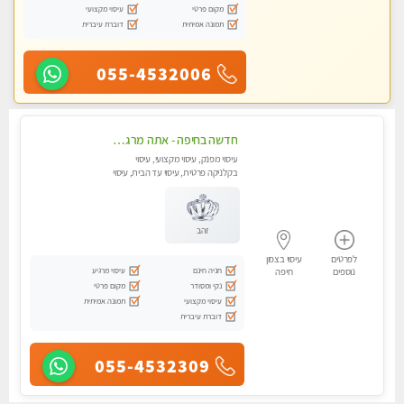
מקום פרטי
עיסוי מקצועי
תמונה אמיתית
דוברת עיברית
055-4532006
חדשה בחיפה - אתה מרגיש עייף??? זה הזמן להתפנק בעיסוי מקצועי ברמה גבוהה- Highly recommended
עיסוי מפנק, עיסוי מקצועי, עיסוי
בקלניקה פרטית, עיסוי עד הבית, עיסוי
טנטרה
זהב
לפרטים
עיסוי בצפון
חניה חינם
עיסוי מרגיע
נוספים
חיפה
נקי ומסודר
מקום פרטי
עיסוי מקצועי
תמונה אמיתית
דוברת עיברית
055-4532309