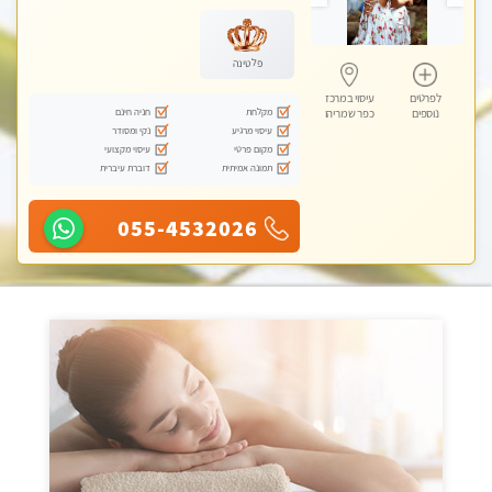
פלטינה
לפרטים
עיסוי במרכז
מקלחת
חניה חינם
נוספים
כפר שמריהו
עיסוי מרגיע
נקי ומסודר
מקום פרטי
עיסוי מקצועי
תמונה אמיתית
דוברת עיברית
055-4532026