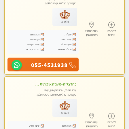
בקלניקה פרטית, עיסוי טנטרה
פלטינה
לפרטים
עיסוי במרכז
מקלחת
חניה חינם
נוספים
רמת השרון
עיסוי מרגיע
נקי ומסודר
מקום פרטי
עיסוי מקצועי
תמונה אמיתית
דוברת עיברית
055-4531938
בהרצליה -מעסה איכותית מקצועית ומפנקת. פרטי לחלוטין !טל-053-6214433
עיסוי מפנק, עיסוי מקצועי, עיסוי
בקלניקה פרטית, מתחמי ספא מפנק,
מכוני עיסוי מפנק, עיסוי טנטרה
פלטינה
לפרטים
עיסוי במרכז
חניה חינם
עיסוי מרגיע
נוספים
רמת השרון