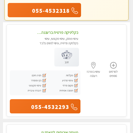
055-4532318
בקליניקה פרטית ברעננה עיסוי לחידוש אנרגיות עיסוי מומלץ מאוד !
עיסוי מפנק, עיסוי מקצועי, עיסוי
בקלניקה פרטית, עיסוי לנשים בלבד
זהב
לפרטים
עיסוי במרכז
מקלחת
חניה חינם
נוספים
רעננה
עיסוי מרגיע
נקי ומסודר
מקום פרטי
עיסוי מקצועי
תמונה אמיתית
דוברת עיברית
055-4532293
מעסה איכותית למאסז מקצועי ומפנק לכל שרירי הגוף עיסוי מקצועי עיסוי לכל הגוף מכף רגל עד הראש . ללא מין