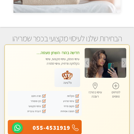
הבחירות שלנו לעיסוי מקצועי בכפר שמריהו
חדשה בהוד- השרון מעסה איכותית ומקצועית
עיסוי מפנק, עיסוי מקצועי, עיסוי
בקלניקה פרטית, עיסוי טנטרה
פלטינה
לפרטים
עיסוי במרכז
מקלחת
חניה חינם
נוספים
רעננה
עיסוי מרגיע
נקי ומסודר
מקום פרטי
עיסוי מקצועי
תמונה אמיתית
דוברת עיברית
055-4531919