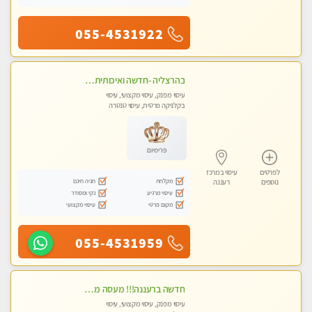
055-4531922
בהרצליה -חדשה ואיכותית במקום נקי ומסודר מומלץ מאוד! מומלץ !!אירוח ברמה אחרת ...כולל שתיה חמה/קרה + בקבוק מים
עיסוי מפנק, עיסוי מקצועי, עיסוי
בקלניקה פרטית, עיסוי טנטרה
פרימיום
לפרטים
עיסוי במרכז
מקלחת
חניה חינם
נוספים
רעננה
עיסוי מרגיע
נקי ומסודר
מקום פרטי
עיסוי מקצועי
055-4531959
חדשה ברעננה!!! מעסה מקצועית ו סבלנית עם ידיים זהב, מזמינה אותך ל עיסוי שוודי מקצועי ללא מין ....
עיסוי מפנק, עיסוי מקצועי, עיסוי