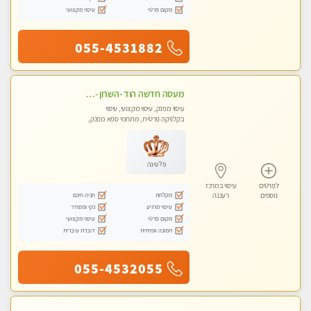
מקום פרטי
עיסוי מקצועי
055-4531882
מעסה חדשה הוד -השרון -כל סוגי העיסויים מעסה מקצועית ואיכותית פרטי!!!מומלץ לחלוטין!!
עיסוי מפנק, עיסוי מקצועי, עיסוי
בקלניקה פרטית, מתחמי ספא מפנק,
עיסוי טנטרה
פלטינה
לפרטים
עיסוי במרכז
מקלחת
חניה חינם
נוספים
רעננה
עיסוי מרגיע
נקי ומסודר
מקום פרטי
עיסוי מקצועי
תמונה אמיתית
דוברת עיברית
055-4532055