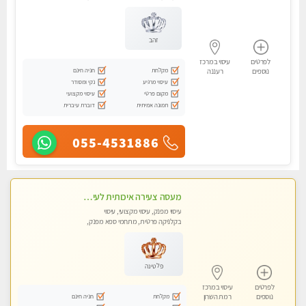
עיסוי טנטרה
זהב
לפרטים
עיסוי במרכז
מקלחת
חניה חינם
נוספים
רעננה
עיסוי מרגיע
נקי ומסודר
מקום פרטי
עיסוי מקצועי
תמונה אמיתית
דוברת עיברית
055-4531886
מעסה צעירה איכותית לעיסוי מפנק ומקצועי - לאנשים איכותיים ורציניים בלבד.....VIP.
עיסוי מפנק, עיסוי מקצועי, עיסוי
בקלניקה פרטית, מתחמי ספא מפנק,
עיסוי טנטרה
פלטינה
לפרטים
עיסוי במרכז
מקלחת
חניה חינם
נוספים
רמת השרון