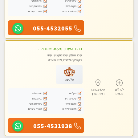
עיסוי מרגיע
נקי ומסודר
מקום פרטי
עיסוי מקצועי
תמונה אמיתית
דוברת עיברית
055-4532055
בהוד השרון -מעסה איכותית למאסז מקצועי ומפנק לכל שרירי הגוף
עיסוי מפנק, עיסוי מקצועי, עיסוי
בקלניקה פרטית, עיסוי טנטרה
פלטינה
לפרטים
עיסוי במרכז
מקלחת
חניה חינם
נוספים
רמת השרון
עיסוי מרגיע
נקי ומסודר
מקום פרטי
עיסוי מקצועי
תמונה אמיתית
דוברת עיברית
055-4531938