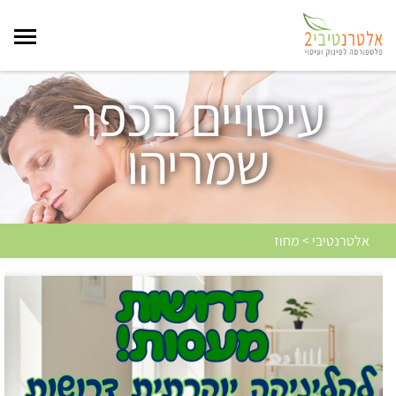
עיסויים בכפר
שמריהו
אלטרנטיבי > מחוז