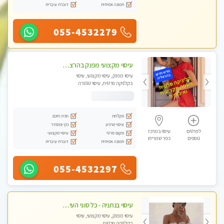
תמונה אמיתית
דוברת עיברית
055-4532279
עיסוי מקצועי מפנק בהרצליה-מומלץ !!אירוח ברמה אחרת ...כולל שתיה חמה/קרה + בקבוק מים
עיסוי מפנק, עיסוי מקצועי, עיסוי
בקלניקה פרטית, עיסוי טנטרה
מקלחת
חניה חינם
עיסוי מרגיע
נקי ומסודר
לפרטים
עיסוי במרכז
מקום פרטי
עיסוי מקצועי
נוספים
כפר שמריהו
תמונה אמיתית
דוברת עיברית
055-4532297
עיסוי בנתניה - כל סוגי העיסויים מעסה מקצועית ואיכותית פרטי!!!מומלץ לחלוטין!!!!
עיסוי מפנק, עיסוי מקצועי, עיסוי
בקלניקה פרטית