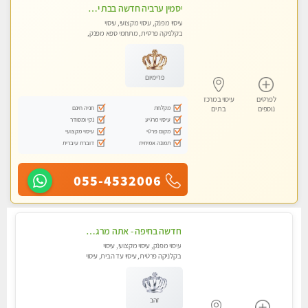
יסמין ערביה חדשה בבת ים חדש חדש .כל סוגי העיסויים במקום הכי מושלם בעיר בת ים . highly recommended..new in the city
עיסוי מפנק, עיסוי מקצועי, עיסוי
בקלניקה פרטית, מתחמי ספא מפנק,
מכוני עיסוי מפנק, עיסוי עד הבית, עיסוי
טנטרה
פרימיום
לפרטים
עיסוי במרכז
מקלחת
חניה חינם
נוספים
בת ים
עיסוי מרגיע
נקי ומסודר
מקום פרטי
עיסוי מקצועי
תמונה אמיתית
דוברת עיברית
055-4532006
חדשה בחיפה - אתה מרגיש עייף??? זה הזמן להתפנק בעיסוי מקצועי ברמה גבוהה- Highly recommended
עיסוי מפנק, עיסוי מקצועי, עיסוי
בקלניקה פרטית, עיסוי עד הבית, עיסוי
טנטרה
זהב