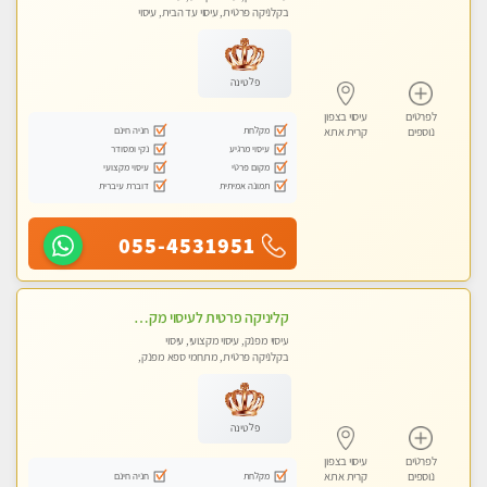
בקלניקה פרטית, עיסוי עד הבית, עיסוי
טנטרה
פלטינה
לפרטים
עיסוי בצפון
מקלחת
חניה חינם
נוספים
קרית אתא
עיסוי מרגיע
נקי ומסודר
מקום פרטי
עיסוי מקצועי
תמונה אמיתית
דוברת עיברית
055-4531951
קליניקה פרטית לעיסוי מקצועי ואלטרנטיבי ברמה גבוהה VIP תתקשר ..... highly recommended..new in the city
עיסוי מפנק, עיסוי מקצועי, עיסוי
בקלניקה פרטית, מתחמי ספא מפנק,
מכוני עיסוי מפנק, עיסוי עד הבית, עיסוי
טנטרה, עיסוי מגבר לגבר, עיסוי מגבר
לאישה
פלטינה
לפרטים
עיסוי בצפון
מקלחת
חניה חינם
נוספים
קרית אתא