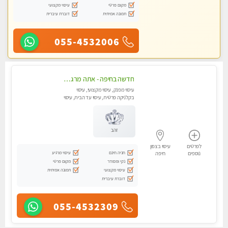
מקום פרטי
עיסוי מקצועי
תמונה אמיתית
דוברת עיברית
055-4532006
חדשה בחיפה - אתה מרגיש עייף??? זה הזמן להתפנק בעיסוי מקצועי ברמה גבוהה- Highly recommended
עיסוי מפנק, עיסוי מקצועי, עיסוי
בקלניקה פרטית, עיסוי עד הבית, עיסוי
טנטרה
זהב
לפרטים
עיסוי בצפון
חניה חינם
עיסוי מרגיע
נוספים
חיפה
נקי ומסודר
מקום פרטי
עיסוי מקצועי
תמונה אמיתית
דוברת עיברית
055-4532309