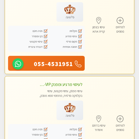
טנטרה
פלטינה
לפרטים
עיסוי בצפון
מקלחת
חניה חינם
נוספים
קרית אתא
עיסוי מרגיע
נקי ומסודר
מקום פרטי
עיסוי מקצועי
תמונה אמיתית
דוברת עיברית
055-4531951
לעיסוי מרגיע ומפנק VIP-מומלץ לחלוטין! פרטי! ​​​​​​ Highly recommended
עיסוי מפנק, עיסוי מקצועי, עיסוי
בקלניקה פרטית, מתחמי ספא מפנק,
מכוני עיסוי מפנק, עיסוי עד הבית, עיסוי
טנטרה
פלטינה
לפרטים
עיסוי בדרום
מקלחת
חניה חינם
נוספים
אשדוד
עיסוי מרגיע
נקי ומסודר