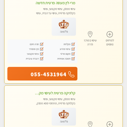
מרי-לין מעסה פרטית חדשה
עיסוי מפנק, עיסוי מקצועי, עיסוי
בקלניקה פרטית, עיסוי עד הבית, עיסוי
טנטרה
פלטינה
לפרטים
עיסוי במרכז
מקלחת
חניה חינם
נוספים
גדרה
עיסוי מרגיע
נקי ומסודר
מקום פרטי
עיסוי מקצועי
תמונה אמיתית
דוברת עיברית
055-4531964
קליניקה פרטית לעיסוי מקצועי ואלטרנטיבי ברמה גבוהה VIP תתקשר ..... highly recommended..new in the city
עיסוי מפנק, עיסוי מקצועי, עיסוי
בקלניקה פרטית, מתחמי ספא מפנק,
מכוני עיסוי מפנק, עיסוי עד הבית, עיסוי
טנטרה, עיסוי מגבר לגבר, עיסוי מגבר
לאישה
פלטינה