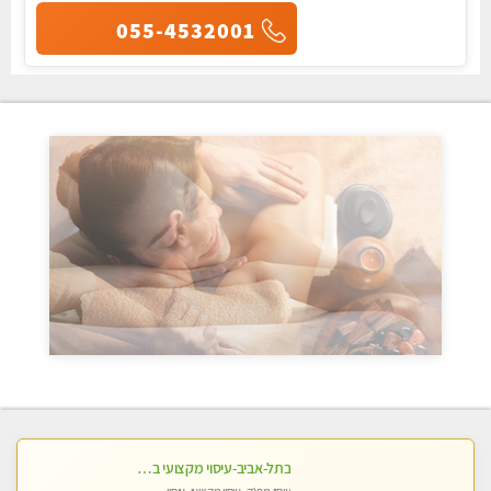
055-4532001
בתל-אביב-עיסוי מקצועי ברמה אחת מעל הכולל אבנים חמות רקמות עמוק בשילוב של כל סוגי העיסוי.