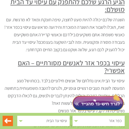
הגיע הרגע שלכם להתפנק עם עיסוי עד הבית
מושלם:
השגרה שלכם יכולה להיות מעט לחוצה, טיפה חונקת ומאד לא מרגשת. עם
זאת, תוכלו לשבור את השגרה המוכרת והידועה מראש עם עיסוי בכפר אזר!
כאנשי משפחה אתם משקיעים בילדכם וכאנשי קריירה אתם משקיעים
בעבודה מסורה ומקצועית. ומה לגבי השקעה בעצמכם? עיסוי עד הבית
יכול להעניק לכם רוגע, שלווה ושקט גם בקצב החיים הקדחתני.
עיסוי בכפר אזר לאנשים מסורתיים – האם
אפשרי?
עיסוי עד הבית אינו נחלתם של אנשים חילוניים בלבד. בכוחו של מגע
המעסה לשנות מצבים רגשיים וגופניים, ולגרום להטבה משמעותית בתחושה
הכללית. עיסויים במרכז יכולים להינתן לגברים ולנשים, גם לכאלו הדבקים
באורח החיים המסורתי. איך ניתן לעשות זאת?
נשים יכולות לקבל עיסוי בכפר אזר מנשים
גברים יכולים לקבל עיסוי בכפר אזר מגברים
כפר אזר
עיסוי עד הבית
בכדי לשמור על הצניעות ניתן לבצע את העיסוי עם בגדים