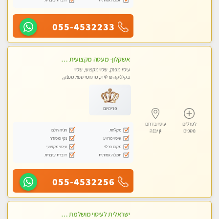
055-4532233
אשקלון- מעסה מקצועית חדשה ואיכותית לעיסוי מרגיע ומפנק VIP-מומלץ לחלוטין! פרטי! ​​​​​​ Highly recommended
עיסוי מפנק, עיסוי מקצועי, עיסוי
בקלניקה פרטית, מתחמי ספא מפנק,
מכוני עיסוי מפנק, עיסוי עד הבית, עיסוי
טנטרה
פרימיום
לפרטים
עיסוי בדרום
מקלחת
חניה חינם
נוספים
גן יבנה
עיסוי מרגיע
נקי ומסודר
מקום פרטי
עיסוי מקצועי
תמונה אמיתית
דוברת עיברית
055-4532256
ישראלית לעיסוי מושלמת לעיסוי מושלם ואיכותי במיוחד !