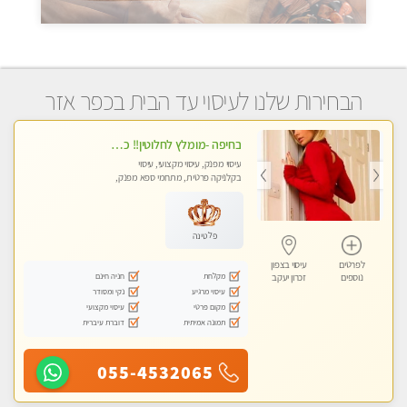
הבחירות שלנו לעיסוי עד הבית בכפר אזר
בחיפה -מומלץ לחלוטין!! כל סוגי העיסויים מעסה מקצועית ואיכותית פרטי!!!
עיסוי מפנק, עיסוי מקצועי, עיסוי
בקלניקה פרטית, מתחמי ספא מפנק,
מכוני עיסוי מפנק, עיסוי עד הבית, עיסוי
טנטרה
פלטינה
לפרטים
עיסוי בצפון
מקלחת
חניה חינם
נוספים
זכרון יעקב
עיסוי מרגיע
נקי ומסודר
מקום פרטי
עיסוי מקצועי
תמונה אמיתית
דוברת עיברית
055-4532065