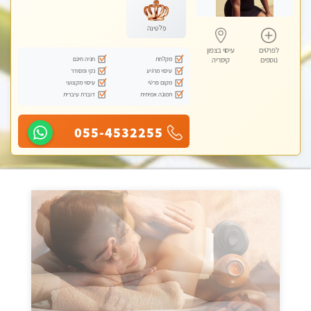
פלטינה
לפרטים
עיסוי בצפון
מקלחת
חניה חינם
נוספים
קיסריה
עיסוי מרגיע
נקי ומסודר
מקום פרטי
עיסוי מקצועי
תמונה אמיתית
דוברת עיברית
055-4532255