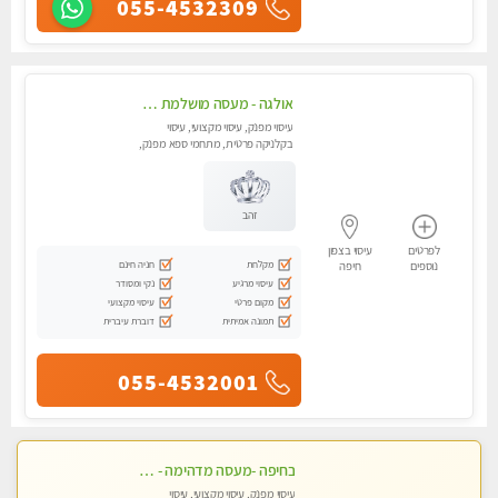
055-4532309
אולגה - מעסה מושלמת חדשה בעיר ! בחיפה טל - 052-5738058
עיסוי מפנק, עיסוי מקצועי, עיסוי
בקלניקה פרטית, מתחמי ספא מפנק,
מכוני עיסוי מפנק, עיסוי עד הבית,
עיסוי טנטרה
זהב
לפרטים
עיסוי בצפון
מקלחת
חניה חינם
נוספים
חיפה
עיסוי מרגיע
נקי ומסודר
מקום פרטי
עיסוי מקצועי
תמונה אמיתית
דוברת עיברית
055-4532001
בחיפה -מעסה מדהימה - כל סוגי העיסויים מעסה מקצועית ואיכותית פרטי!!!
עיסוי מפנק, עיסוי מקצועי, עיסוי