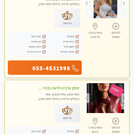
בקלניקה פרטית, מתחמי ספא מפנק,
מכוני עיסוי מפנק, עיסוי עד הבית, עיסוי
טנטרה
פרימיום
לפרטים
עיסוי במרכז
מקלחת
חניה חינם
נוספים
תל-אביב
עיסוי מרגיע
נקי ומסודר
מקום פרטי
עיסוי מקצועי
תמונה אמיתית
דוברת עיברית
055-4531998
יסמין ערביה חדשה בבת ים חדש חדש .כל סוגי העיסויים במקום הכי מושלם בעיר בת ים . highly recommended..new in the city
עיסוי מפנק, עיסוי מקצועי, עיסוי
בקלניקה פרטית, מתחמי ספא מפנק,
מכוני עיסוי מפנק, עיסוי עד הבית, עיסוי
טנטרה
פרימיום
לפרטים
עיסוי במרכז
מקלחת
חניה חינם
נוספים
בת ים