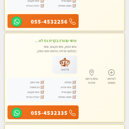
מקום פרטי
עיסוי מקצועי
תמונה אמיתית
דוברת עיברית
055-4532256
עיסוי טנטרה בקרית גת לא מה שחשבת הרבה יותר ממה שדמיינת פרטי!!! Highly recommended
עיסוי מפנק, עיסוי מקצועי, עיסוי
בקלניקה פרטית, מתחמי ספא מפנק,
מכוני עיסוי מפנק, עיסוי עד הבית, עיסוי
טנטרה
פלטינה
לפרטים
עיסוי בדרום
מקלחת
חניה חינם
נוספים
שדרות
עיסוי מרגיע
נקי ומסודר
מקום פרטי
עיסוי מקצועי
תמונה אמיתית
דוברת עיברית
055-4532335