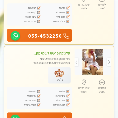
לפרטים
עיסוי בדרום
מקלחת
חניה חינם
נוספים
אשדוד
עיסוי מרגיע
נקי ומסודר
מקום פרטי
עיסוי מקצועי
תמונה אמיתית
דוברת עיברית
055-4532256
קליניקה פרטית לעיסוי מקצועי ואלטרנטיבי ברמה גבוהה VIP תתקשר ..... highly recommended..new in the city
עיסוי מפנק, עיסוי מקצועי, עיסוי
בקלניקה פרטית, עיסוי עד הבית, עיסוי
טנטרה
פלטינה
לפרטים
עיסוי בדרום
מקלחת
חניה חינם
נוספים
אשדוד
עיסוי מרגיע
נקי ומסודר
מקום פרטי
עיסוי מקצועי
תמונה אמיתית
דוברת עיברית