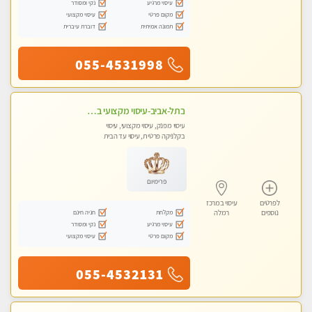
עיסוי מרגיע
נקי ומסודר
מקום פרטי
עיסוי מקצועי
תמונה אמיתית
דוברת עיברית
055-4531998
בתל-אביב-עיסוי מקצועי ברמה אחת מעל הכולל אבנים חמות רקמות עמוק בשילוב של כל סוגי העיסוי.
עיסוי מפנק, עיסוי מקצועי, עיסוי
בקלניקה פרטית, עיסוי עד הבית
פרימיום
לפרטים
עיסוי במרכז
מקלחת
חניה חינם
נוספים
רמלה
עיסוי מרגיע
נקי ומסודר
מקום פרטי
עיסוי מקצועי
055-4532131