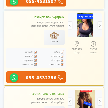
055-4531897
אשקלון- מעסה מקצועית חדשה ואיכותית לעיסוי מרגיע ומפנק VIP-מומלץ לחלוטין! פרטי! ​​​​​​ Highly recommended
עיסוי מפנק, עיסוי מקצועי, עיסוי
בקלניקה פרטית, מתחמי ספא מפנק,
מכוני עיסוי מפנק, עיסוי עד הבית, עיסוי
טנטרה
פרימיום
לפרטים
עיסוי בדרום
מקלחת
חניה חינם
נוספים
גן יבנה
עיסוי מרגיע
נקי ומסודר
מקום פרטי
עיסוי מקצועי
תמונה אמיתית
דוברת עיברית
055-4532256
בנתניה פרטי מעסה מזמינה אותך למפגש אחד על אחד בלי שותפות! פינוק מרגיע vip
עיסוי מפנק, עיסוי מקצועי, עיסוי
בקלניקה פרטית, מתחמי ספא מפנק,
עיסוי עד הבית