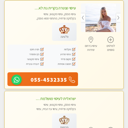
עיסוי טנטרה בקרית גת לא מה שחשבת הרבה יותר ממה שדמיינת פרטי!!! Highly recommended
עיסוי מפנק, עיסוי מקצועי, עיסוי
בקלניקה פרטית, מתחמי ספא מפנק,
מכוני עיסוי מפנק, עיסוי עד הבית, עיסוי
טנטרה
פלטינה
לפרטים
עיסוי בדרום
מקלחת
חניה חינם
נוספים
שדרות
עיסוי מרגיע
נקי ומסודר
מקום פרטי
עיסוי מקצועי
תמונה אמיתית
דוברת עיברית
055-4532335
ישראלית לעיסוי מושלמת לעיסוי מושלם ואיכותי במיוחד !
עיסוי מפנק, עיסוי מקצועי, עיסוי
בקלניקה פרטית, עיסוי עד הבית, עיסוי
טנטרה
פרימיום