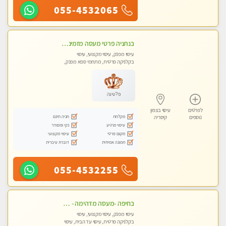
055-4532065
בנתניה פרטי מעסה מזמינה אותך למפגש אחד על אחד בלי שותפות! פינוק מרגיע vip
עיסוי מפנק, עיסוי מקצועי, עיסוי
בקלניקה פרטית, מתחמי ספא מפנק,
עיסוי עד הבית
פלטינה
לפרטים
עיסוי בצפון
מקלחת
חניה חינם
נוספים
קיסריה
עיסוי מרגיע
נקי ומסודר
מקום פרטי
עיסוי מקצועי
תמונה אמיתית
דוברת עיברית
055-4532255
בחיפה -מעסה מדהימה - כל סוגי העיסויים מעסה מקצועית ואיכותית פרטי!!!
עיסוי מפנק, עיסוי מקצועי, עיסוי
בקלניקה פרטית, עיסוי עד הבית, עיסוי