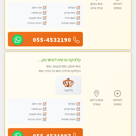
לפרטים
עיסוי בצפון
מקלחת
חניה חינם
נוספים
קרית אתא
עיסוי מרגיע
נקי ומסודר
מקום פרטי
עיסוי מקצועי
תמונה אמיתית
דוברת עיברית
055-4532190
קליניקה פרטית לעיסוי מקצועי ואלטרנטיבי ברמה גבוהה VIP תתקשר ..... highly recommended..new in the city
עיסוי מפנק, עיסוי מקצועי, עיסוי
בקלניקה פרטית, עיסוי עד הבית, עיסוי
טנטרה
פלטינה
לפרטים
עיסוי בדרום
מקלחת
חניה חינם
נוספים
אשדוד
עיסוי מרגיע
נקי ומסודר
מקום פרטי
עיסוי מקצועי
תמונה אמיתית
דוברת עיברית
055-4531897