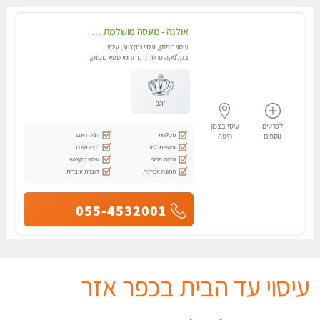
אולגה - מעסה מושלמת חדשה בעיר ! בחיפה טל - 052-5738058
עיסוי מפנק, עיסוי מקצועי, עיסוי
בקלניקה פרטית, מתחמי ספא מפנק,
מכוני עיסוי מפנק, עיסוי עד הבית,
עיסוי טנטרה
זהב
לפרטים
עיסוי בצפון
מקלחת
חניה חינם
נוספים
חיפה
עיסוי מרגיע
נקי ומסודר
מקום פרטי
עיסוי מקצועי
תמונה אמיתית
דוברת עיברית
055-4532001
עיסוי עד הבית בכפר אזר