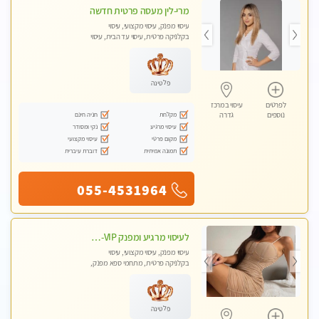
מרי-לין מעסה פרטית חדשה
עיסוי מפנק, עיסוי מקצועי, עיסוי
בקלניקה פרטית, עיסוי עד הבית, עיסוי
טנטרה
פלטינה
לפרטים
עיסוי במרכז
מקלחת
חניה חינם
נוספים
גדרה
עיסוי מרגיע
נקי ומסודר
מקום פרטי
עיסוי מקצועי
תמונה אמיתית
דוברת עיברית
055-4531964
לעיסוי מרגיע ומפנק VIP-מומלץ לחלוטין! פרטי! ​​​​​​ Highly recommended
עיסוי מפנק, עיסוי מקצועי, עיסוי
בקלניקה פרטית, מתחמי ספא מפנק,
מכוני עיסוי מפנק, עיסוי עד הבית, עיסוי
טנטרה
פלטינה