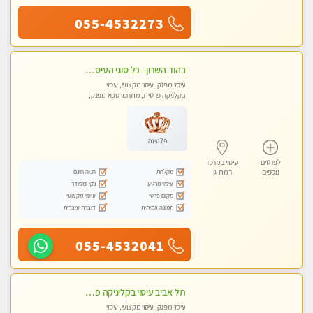
055-4532273
בהוד השרון - כל סוגי העיסויים מעסה מקצועית ואיכותית פרטי!!!
עיסוי מפנק, עיסוי מקצועי, עיסוי
בקלניקה פרטית, מתחמי ספא מפנק,
עיסוי טנטרה
פלטינה
לפרטים
עיסוי במרכז
מקלחת
חניה חינם
נוספים
רמת-גן
עיסוי מרגיע
נקי ומסודר
מקום פרטי
עיסוי מקצועי
תמונה אמיתית
דוברת עיברית
055-4532041
תל-אביב עיסוי בקליניקה פרטית לחוויה בלתי נשכחת- פרטי!!מומלץ לחלוטין!!
עיסוי מפנק, עיסוי מקצועי, עיסוי