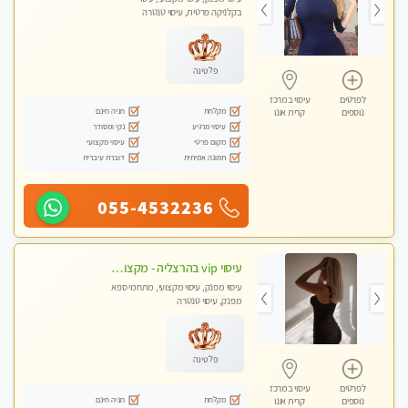
בקלניקה פרטית, עיסוי טנטרה
פלטינה
לפרטים
עיסוי במרכז
מקלחת
חניה חינם
נוספים
קרית אונו
עיסוי מרגיע
נקי ומסודר
מקום פרטי
עיסוי מקצועי
תמונה אמיתית
דוברת עיברית
055-4532236
עיסוי vip בהרצליה - מקצועי ומפנק ומיוחד highly recommended..new in the city
עיסוי מפנק, עיסוי מקצועי, מתחמי ספא
מפנק, עיסוי טנטרה
פלטינה
לפרטים
עיסוי במרכז
מקלחת
חניה חינם
נוספים
קרית אונו