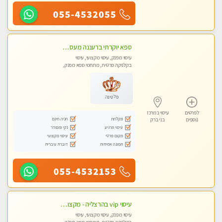
055-4532055
ספא יוקרתי ברעננה מעסה קלאסית ומפנקת. highly recommended..new in the city
עיסוי מפנק, עיסוי מקצועי, עיסוי
בקלניקה פרטית, מתחמי ספא מפנק,
עיסוי טנטרה
פלטינה
לפרטים
עיסוי במרכז
מקלחת
חניה חינם
נוספים
בני ברק
עיסוי מרגיע
נקי ומסודר
מקום פרטי
עיסוי מקצועי
תמונה אמיתית
דוברת עיברית
055-4532153
עיסוי vip בהרצליה - מקצועי ומפנק ומיוחד
עיסוי מפנק, עיסוי מקצועי, עיסוי