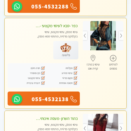
055-4532288
כפר -סבא לעיסוי מקצועי -באווירה שקטה ונעימה לחוויה של רוגע מומלץ מאוד מאוד- ללא מין !
עיסוי מפנק, עיסוי מקצועי, עיסוי
בקלניקה פרטית, מתחמי ספא מפנק,
עיסוי טנטרה
פלטינה
לפרטים
עיסוי במרכז
מקלחת
חניה חינם
נוספים
קרית אונו
עיסוי מרגיע
נקי ומסודר
מקום פרטי
עיסוי מקצועי
תמונה אמיתית
דוברת עיברית
055-4532138
בהוד השרון -מעסה איכותית למאסז מקצועי ומפנק לכל שרירי הגוף
עיסוי מפנק, עיסוי מקצועי, עיסוי
בקלניקה פרטית, מתחמי ספא מפנק,