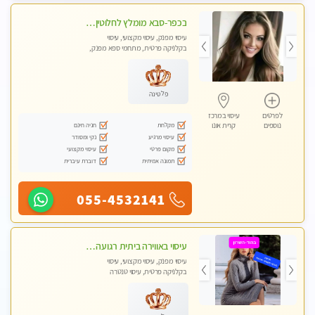
בכפר-סבא מומלץ לחלוטין!!!! מעסה מקצועית לעיסוי ברמה גבוהה VIP תתקשר .....
עיסוי מפנק, עיסוי מקצועי, עיסוי
בקלניקה פרטית, מתחמי ספא מפנק,
עיסוי טנטרה
פלטינה
לפרטים
עיסוי במרכז
מקלחת
חניה חינם
נוספים
קרית אונו
עיסוי מרגיע
נקי ומסודר
מקום פרטי
עיסוי מקצועי
תמונה אמיתית
דוברת עיברית
055-4532141
עיסוי באווירה ביתית רגועה בהוד- השרון
עיסוי מפנק, עיסוי מקצועי, עיסוי
בקלניקה פרטית, עיסוי טנטרה