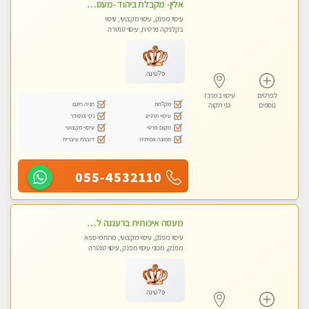
אלין- מקבלת ביהוד -מעסה פרטית ואיכותית לבד ביהוד . עיסוי מפנק אצלי ביהוד
עיסוי מפנק, עיסוי מקצועי, עיסוי
בקלניקה פרטית, עיסוי טנטרה
פלטינה
לפרטים
עיסוי במרכז
מקלחת
חניה חינם
נוספים
גני תקוה
עיסוי מרגיע
נקי ומסודר
מקום פרטי
עיסוי מקצועי
תמונה אמיתית
דוברת עיברית
055-4532110
מעסה איכותית ברעננה למאסז מקצועי ומפנק לכל שרירי הגוף
עיסוי מפנק, עיסוי מקצועי, מתחמי ספא
מפנק, מכוני עיסוי מפנק, עיסוי טנטרה
פלטינה