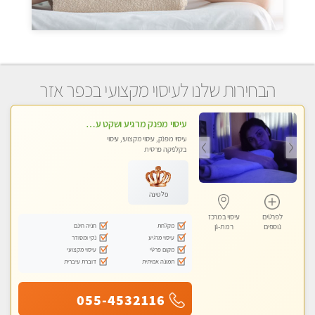
הבחירות שלנו לעיסוי מקצועי בכפר אזר
עיסוי מפנק מרגיע ושקט עיסוי מושקע מאוד לכל שרירי הגוף...מומלץ!! פרטי !!
עיסוי מפנק, עיסוי מקצועי, עיסוי
בקלניקה פרטית
פלטינה
לפרטים
עיסוי במרכז
מקלחת
חניה חינם
נוספים
רמת-גן
עיסוי מרגיע
נקי ומסודר
מקום פרטי
עיסוי מקצועי
תמונה אמיתית
דוברת עיברית
055-4532116