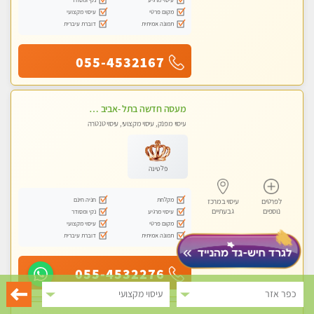
מקום פרטי
עיסוי מקצועי
תמונה אמיתית
דוברת עיברית
055-4532167
מעסה חדשה בתל -אביב מטפלת מקצוענית ידי זהב VIP-מומלץ לחלוטין! פרטי! ​​​​​​ Highly recommended-
עיסוי מפנק, עיסוי מקצועי, עיסוי טנטרה
פלטינה
מקלחת
חניה חינם
לפרטים
עיסוי במרכז
נוספים
גבעתיים
עיסוי מרגיע
נקי ומסודר
מקום פרטי
עיסוי מקצועי
תמונה אמיתית
דוברת עיברית
055-4532276
כפר אזר
עיסוי מקצועי