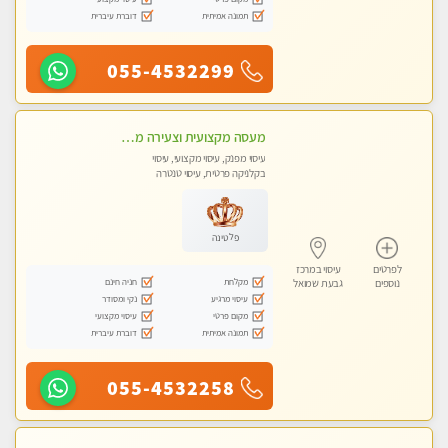
תמונה אמיתית
דוברת עיברית
055-4532299
מעסה מקצועית וצעירה מוזמן לחוויה בלתי נשכחת! מומלץ לחלוטין! כל סוגי העיסויים מעסה מקצועית ואיכותית פרטי!!!
עיסוי מפנק, עיסוי מקצועי, עיסוי
בקלניקה פרטית, עיסוי טנטרה
פלטינה
לפרטים
עיסוי במרכז
מקלחת
חניה חינם
נוספים
גבעת שמואל
עיסוי מרגיע
נקי ומסודר
מקום פרטי
עיסוי מקצועי
תמונה אמיתית
דוברת עיברית
055-4532258