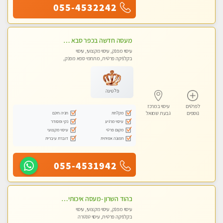
055-4532242
מעסה חדשה בכפר סבא כל סוגי העיסויים מעסה מקצועית ואיכותית פרטי!!!מומלץ לחלוטין!! ללא מין !
עיסוי מפנק, עיסוי מקצועי, עיסוי
בקלניקה פרטית, מתחמי ספא מפנק,
עיסוי טנטרה
פלטינה
לפרטים
עיסוי במרכז
מקלחת
חניה חינם
נוספים
גבעת שמואל
עיסוי מרגיע
נקי ומסודר
מקום פרטי
עיסוי מקצועי
תמונה אמיתית
דוברת עיברית
055-4531942
בהוד השרון -מעסה איכותית למאסז מקצועי ומפנק לכל שרירי הגוף
עיסוי מפנק, עיסוי מקצועי, עיסוי
בקלניקה פרטית, עיסוי טנטרה