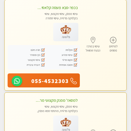
בכפר-סבא מעסה קלאסית ומפנקת. . highly recommended..new in the city
עיסוי מפנק, עיסוי מקצועי, עיסוי
בקלניקה פרטית, עיסוי טנטרה
פלטינה
לפרטים
עיסוי במרכז
מקלחת
חניה חינם
נוספים
גבעת שמואל
עיסוי מרגיע
נקי ומסודר
מקום פרטי
עיסוי מקצועי
תמונה אמיתית
דוברת עיברית
055-4532303
למסאז' מפנק מקצועי מרגיע ומשחרר את כל הגוף! מומלץ מאוד -ללא מין! בהוד- השרון
עיסוי מפנק, עיסוי מקצועי, עיסוי
בקלניקה פרטית, מתחמי ספא מפנק,
עיסוי טנטרה
פלטינה