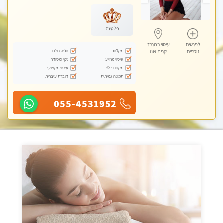
מכוני עיסוי מפנק, עיסוי טנטרה
פלטינה
לפרטים
עיסוי במרכז
מקלחת
חניה חינם
נוספים
קרית אונו
עיסוי מרגיע
נקי ומסודר
מקום פרטי
עיסוי מקצועי
תמונה אמיתית
דוברת עיברית
055-4531952