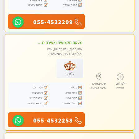
תמונה אמיתית
דוברת עיברית
055-4532299
מעסה מקצועית וצעירה מוזמן לחוויה בלתי נשכחת! מומלץ לחלוטין! כל סוגי העיסויים מעסה מקצועית ואיכותית פרטי!!!
עיסוי מפנק, עיסוי מקצועי, עיסוי
בקלניקה פרטית, עיסוי טנטרה
פלטינה
לפרטים
עיסוי במרכז
מקלחת
חניה חינם
נוספים
גבעת שמואל
עיסוי מרגיע
נקי ומסודר
מקום פרטי
עיסוי מקצועי
תמונה אמיתית
דוברת עיברית
055-4532258