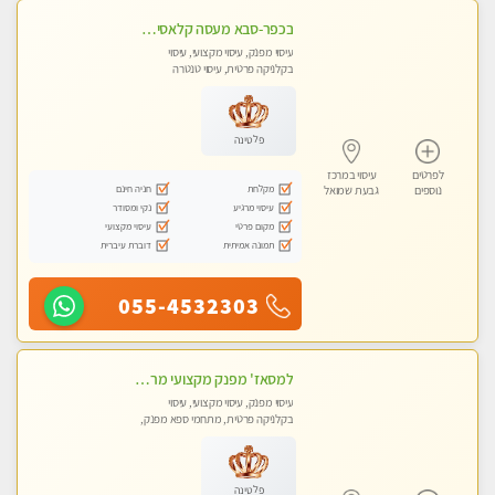
בכפר-סבא מעסה קלאסית ומפנקת. . highly recommended..new in the city
עיסוי מפנק, עיסוי מקצועי, עיסוי
בקלניקה פרטית, עיסוי טנטרה
פלטינה
לפרטים
עיסוי במרכז
מקלחת
חניה חינם
נוספים
גבעת שמואל
עיסוי מרגיע
נקי ומסודר
מקום פרטי
עיסוי מקצועי
תמונה אמיתית
דוברת עיברית
055-4532303
למסאז' מפנק מקצועי מרגיע ומשחרר את כל הגוף! מומלץ מאוד -ללא מין! בהוד- השרון
עיסוי מפנק, עיסוי מקצועי, עיסוי
בקלניקה פרטית, מתחמי ספא מפנק,
עיסוי טנטרה
פלטינה