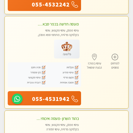
055-4532242
מעסה חדשה בכפר סבא כל סוגי העיסויים מעסה מקצועית ואיכותית פרטי!!!מומלץ לחלוטין!! ללא מין !
עיסוי מפנק, עיסוי מקצועי, עיסוי
בקלניקה פרטית, מתחמי ספא מפנק,
עיסוי טנטרה
פלטינה
לפרטים
עיסוי במרכז
מקלחת
חניה חינם
נוספים
גבעת שמואל
עיסוי מרגיע
נקי ומסודר
מקום פרטי
עיסוי מקצועי
תמונה אמיתית
דוברת עיברית
055-4531942
בהוד השרון -מעסה איכותית למאסז מקצועי ומפנק לכל שרירי הגוף
עיסוי מפנק, עיסוי מקצועי, עיסוי
בקלניקה פרטית, עיסוי טנטרה