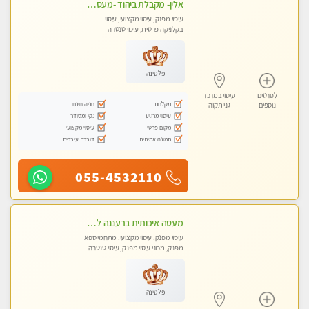
אלין- מקבלת ביהוד -מעסה פרטית ואיכותית לבד ביהוד . עיסוי מפנק אצלי ביהוד
עיסוי מפנק, עיסוי מקצועי, עיסוי
בקלניקה פרטית, עיסוי טנטרה
פלטינה
לפרטים
עיסוי במרכז
מקלחת
חניה חינם
נוספים
גני תקוה
עיסוי מרגיע
נקי ומסודר
מקום פרטי
עיסוי מקצועי
תמונה אמיתית
דוברת עיברית
055-4532110
מעסה איכותית ברעננה למאסז מקצועי ומפנק לכל שרירי הגוף
עיסוי מפנק, עיסוי מקצועי, מתחמי ספא
מפנק, מכוני עיסוי מפנק, עיסוי טנטרה
פלטינה