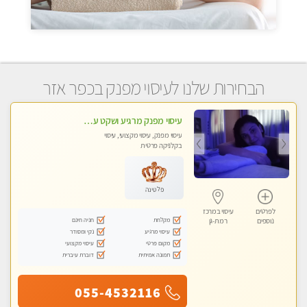
הבחירות שלנו לעיסוי מפנק בכפר אזר
עיסוי מפנק מרגיע ושקט עיסוי מושקע מאוד לכל שרירי הגוף...מומלץ!! פרטי !!
עיסוי מפנק, עיסוי מקצועי, עיסוי
בקלניקה פרטית
פלטינה
לפרטים
עיסוי במרכז
מקלחת
חניה חינם
נוספים
רמת-גן
עיסוי מרגיע
נקי ומסודר
מקום פרטי
עיסוי מקצועי
תמונה אמיתית
דוברת עיברית
055-4532116