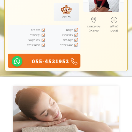
מכוני עיסוי מפנק, עיסוי טנטרה
פלטינה
לפרטים
עיסוי במרכז
מקלחת
חניה חינם
נוספים
קרית אונו
עיסוי מרגיע
נקי ומסודר
מקום פרטי
עיסוי מקצועי
תמונה אמיתית
דוברת עיברית
055-4531952