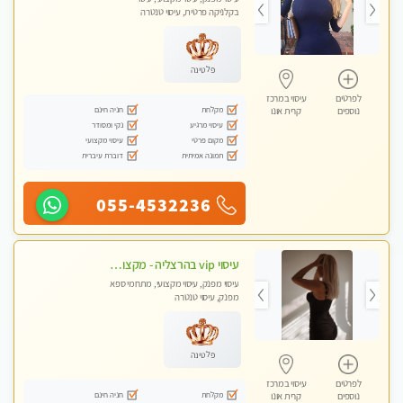
בקלניקה פרטית, עיסוי טנטרה
פלטינה
לפרטים
עיסוי במרכז
מקלחת
חניה חינם
נוספים
קרית אונו
עיסוי מרגיע
נקי ומסודר
מקום פרטי
עיסוי מקצועי
תמונה אמיתית
דוברת עיברית
055-4532236
עיסוי vip בהרצליה - מקצועי ומפנק ומיוחד highly recommended..new in the city
עיסוי מפנק, עיסוי מקצועי, מתחמי ספא
מפנק, עיסוי טנטרה
פלטינה
לפרטים
עיסוי במרכז
מקלחת
חניה חינם
נוספים
קרית אונו