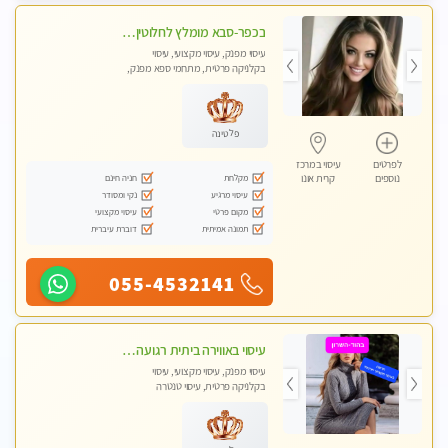
בכפר-סבא מומלץ לחלוטין!!!! מעסה מקצועית לעיסוי ברמה גבוהה VIP תתקשר .....
עיסוי מפנק, עיסוי מקצועי, עיסוי
בקלניקה פרטית, מתחמי ספא מפנק,
עיסוי טנטרה
פלטינה
לפרטים
עיסוי במרכז
מקלחת
חניה חינם
נוספים
קרית אונו
עיסוי מרגיע
נקי ומסודר
מקום פרטי
עיסוי מקצועי
תמונה אמיתית
דוברת עיברית
055-4532141
עיסוי באווירה ביתית רגועה בהוד- השרון
עיסוי מפנק, עיסוי מקצועי, עיסוי
בקלניקה פרטית, עיסוי טנטרה