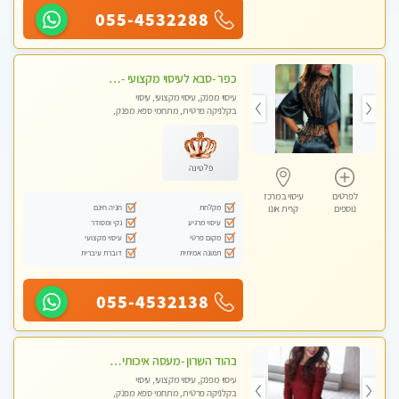
055-4532288
כפר -סבא לעיסוי מקצועי -באווירה שקטה ונעימה לחוויה של רוגע מומלץ מאוד מאוד- ללא מין !
עיסוי מפנק, עיסוי מקצועי, עיסוי
בקלניקה פרטית, מתחמי ספא מפנק,
עיסוי טנטרה
פלטינה
לפרטים
עיסוי במרכז
מקלחת
חניה חינם
נוספים
קרית אונו
עיסוי מרגיע
נקי ומסודר
מקום פרטי
עיסוי מקצועי
תמונה אמיתית
דוברת עיברית
055-4532138
בהוד השרון -מעסה איכותית למאסז מקצועי ומפנק לכל שרירי הגוף
עיסוי מפנק, עיסוי מקצועי, עיסוי
בקלניקה פרטית, מתחמי ספא מפנק,