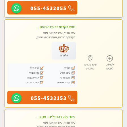
055-4532055
ספא יוקרתי ברעננה מעסה קלאסית ומפנקת. highly recommended..new in the city
עיסוי מפנק, עיסוי מקצועי, עיסוי
בקלניקה פרטית, מתחמי ספא מפנק,
עיסוי טנטרה
פלטינה
לפרטים
עיסוי במרכז
מקלחת
חניה חינם
נוספים
בני ברק
עיסוי מרגיע
נקי ומסודר
מקום פרטי
עיסוי מקצועי
תמונה אמיתית
דוברת עיברית
055-4532153
עיסוי vip בהרצליה - מקצועי ומפנק ומיוחד
עיסוי מפנק, עיסוי מקצועי, עיסוי