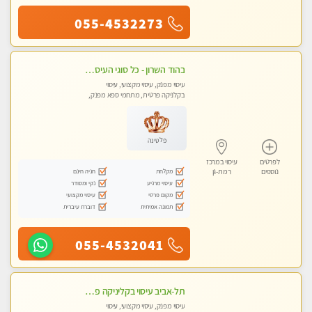
055-4532273
בהוד השרון - כל סוגי העיסויים מעסה מקצועית ואיכותית פרטי!!!
עיסוי מפנק, עיסוי מקצועי, עיסוי
בקלניקה פרטית, מתחמי ספא מפנק,
עיסוי טנטרה
פלטינה
לפרטים
עיסוי במרכז
מקלחת
חניה חינם
נוספים
רמת-גן
עיסוי מרגיע
נקי ומסודר
מקום פרטי
עיסוי מקצועי
תמונה אמיתית
דוברת עיברית
055-4532041
תל-אביב עיסוי בקליניקה פרטית לחוויה בלתי נשכחת- פרטי!!מומלץ לחלוטין!!
עיסוי מפנק, עיסוי מקצועי, עיסוי