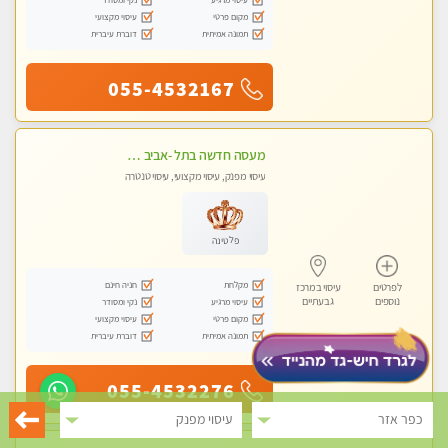
מקום פרטי
עיסוי מקצועי
תמונה אמיתית
דוברת עיברית
055-4532167
מעסה חדשה בתל -אביב מטפלת מקצוענית ידי זהב VIP-מומלץ לחלוטין! פרטי! ​​​​​​ Highly recommended-
עיסוי מפנק, עיסוי מקצועי, עיסוי טנטרה
פלטינה
מקלחת
חניה חינם
לפרטים
עיסוי במרכז
נוספים
גבעתיים
עיסוי מרגיע
נקי ומסודר
מקום פרטי
עיסוי מקצועי
תמונה אמיתית
דוברת עיברית
055-4532276
כפר אזר
עיסוי מפנק