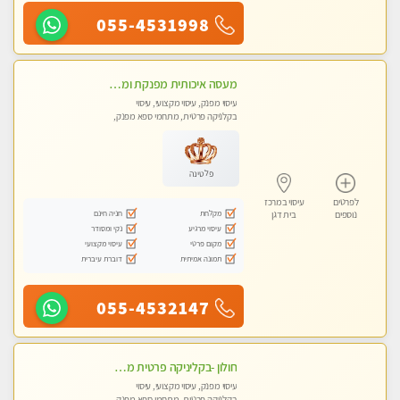
055-4531998
מעסה איכותית מפנקת ומקצועית מאוד- בחולון
עיסוי מפנק, עיסוי מקצועי, עיסוי
בקלניקה פרטית, מתחמי ספא מפנק,
עיסוי טנטרה
פלטינה
לפרטים
עיסוי במרכז
מקלחת
חניה חינם
נוספים
בית דגן
עיסוי מרגיע
נקי ומסודר
מקום פרטי
עיסוי מקצועי
תמונה אמיתית
דוברת עיברית
055-4532147
חולון -בקליניקה פרטית מפגש טיפולי !!! מקצועי בלבד - professional therapist ללא מין !!
עיסוי מפנק, עיסוי מקצועי, עיסוי
בקלניקה פרטית, מתחמי ספא מפנק,