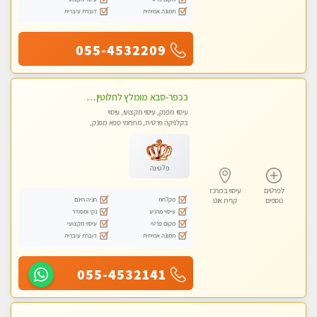
תמונה אמיתית
דוברת עיברית
055-4532209
בכפר-סבא מומלץ לחלוטין!!!! מעסה מקצועית לעיסוי ברמה גבוהה VIP תתקשר .....
עיסוי מפנק, עיסוי מקצועי, עיסוי
בקלניקה פרטית, מתחמי ספא מפנק,
עיסוי טנטרה
פלטינה
לפרטים
עיסוי במרכז
מקלחת
חניה חינם
נוספים
קרית אונו
עיסוי מרגיע
נקי ומסודר
מקום פרטי
עיסוי מקצועי
תמונה אמיתית
דוברת עיברית
055-4532141