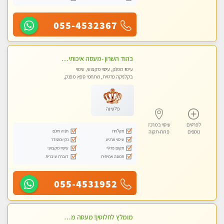
055-4532367
בהוד השרון -מעסה איכותית למאסז מקצועי ומפנק לכל שרירי הגוף
עיסוי מפנק, עיסוי מקצועי, עיסוי
בקלניקה פרטית, מתחמי ספא מפנק,
עיסוי טנטרה
פלטינה
לפרטים
עיסוי במרכז
מקלחת
חניה חינם
נוספים
פתח-תקוה
עיסוי מרגיע
נקי ומסודר
מקום פרטי
עיסוי מקצועי
תמונה אמיתית
דוברת עיברית
055-4531952
מומלץ לחלוטין! מעסה מקצועית ואיכותית פרטי!!!