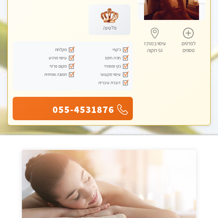
עיסוי טנטרה
פלטינה
לפרטים
עיסוי במרכז
ג'קוזי
מקלחת
נוספים
גני תקוה
חניה חינם
עיסוי מרגיע
נקי ומסודר
מקום פרטי
עיסוי מקצועי
תמונה אמיתית
דוברת עיברית
055-4531876