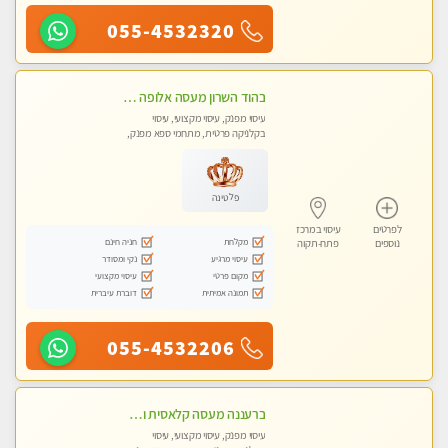
055-4532320
בהוד השרון מעסה אלופה כל סוגי העיסויים מעסה מקצועית ואיכותית פרטי!!!
עיסוי מפנק, עיסוי מקצועי, עיסוי
בקלניקה פרטית, מתחמי ספא מפנק,
עיסוי טנטרה
פלטינה
לפרטים
עיסוי במרכז
מקלחת
חניה חינם
נוספים
פתח-תקוה
עיסוי מרגיע
נקי ומסודר
מקום פרטי
עיסוי מקצועי
תמונה אמיתית
דוברת עיברית
055-4532206
ברעננה מעסה קלאסית ומפנקת. highly recommended..new in the city
עיסוי מפנק, עיסוי מקצועי, עיסוי