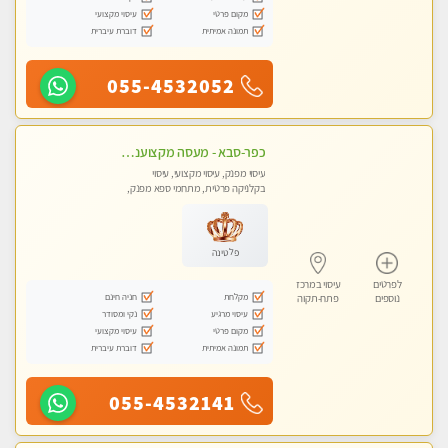
מקום פרטי
עיסוי מקצועי
תמונה אמיתית
דוברת עיברית
055-4532052
כפר-סבא - מעסה מקצוענית אלופה-מומלץ לחלוטין!! מעסה מקצועית ואיכותית
עיסוי מפנק, עיסוי מקצועי, עיסוי
בקלניקה פרטית, מתחמי ספא מפנק,
עיסוי טנטרה
פלטינה
לפרטים
עיסוי במרכז
מקלחת
חניה חינם
נוספים
פתח-תקוה
עיסוי מרגיע
נקי ומסודר
מקום פרטי
עיסוי מקצועי
תמונה אמיתית
דוברת עיברית
055-4532141