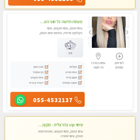
מעסה חדשה כל סוגי העיסויים מעסה מקצועית ואיכותית פרטי!!!מומלץ לחלוטין!!
עיסוי מפנק, עיסוי מקצועי, עיסוי
בקלניקה פרטית, מתחמי ספא מפנק,
עיסוי טנטרה
זהב
לפרטים
עיסוי במרכז
מקלחת
חניה חינם
נוספים
גני תקוה
עיסוי מרגיע
נקי ומסודר
מקום פרטי
עיסוי מקצועי
תמונה אמיתית
דוברת עיברית
055-4532137
עיסוי vip בהרצליה - מקצועי ומפנק ומיוחד highly recommended..new in the city
עיסוי מפנק, עיסוי מקצועי, מתחמי ספא
מפנק, עיסוי טנטרה