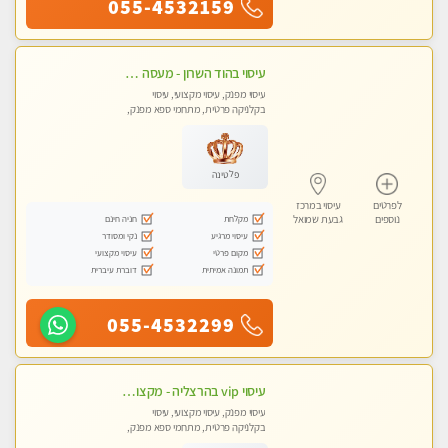
055-4532159
עיסוי בהוד השרון - מעסה חדשה ואיכותית לעיסוי מרגיע ומפנק VIP-מומלץ לחלוטין! פרטי! ​​​​​​ Highly recommended
עיסוי מפנק, עיסוי מקצועי, עיסוי
בקלניקה פרטית, מתחמי ספא מפנק,
עיסוי טנטרה
פלטינה
לפרטים
עיסוי במרכז
מקלחת
חניה חינם
נוספים
גבעת שמואל
עיסוי מרגיע
נקי ומסודר
מקום פרטי
עיסוי מקצועי
תמונה אמיתית
דוברת עיברית
055-4532299
עיסוי vip בהרצליה - מקצועי ומפנק ומקצועי ומיוחד
עיסוי מפנק, עיסוי מקצועי, עיסוי
בקלניקה פרטית, מתחמי ספא מפנק,
עיסוי טנטרה