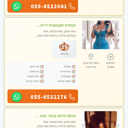
055-4532041
מטפלת מקצוענית ידי זהב VIP-מומלץ לחלוטין! פרטי! ​​​​​​ Highly recommended
עיסוי מפנק, עיסוי מקצועי, עיסוי
בקלניקה פרטית, מתחמי ספא מפנק,
עיסוי טנטרה
פלטינה
לפרטים
עיסוי בתל אביב
מקלחת
חניה חינם
נוספים
אור יהודה
עיסוי מרגיע
נקי ומסודר
מקום פרטי
עיסוי מקצועי
תמונה אמיתית
דוברת עיברית
055-4532276
מעסה חדשה בכפר- סבא מוזמן לחוויה בלתי נשכחת!!!עיסוי מפנק ומקצועי ביותר במקום פרטי לחלוטין!
עיסוי מפנק, עיסוי מקצועי, עיסוי
בקלניקה פרטית, מתחמי ספא מפנק,