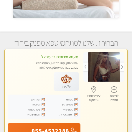
הבחירות שלנו למתחמי ספא מפנק ביהוד
מעסה איכותית ברעננה למאסז מקצועי ומפנק לכל שרירי הגוף
עיסוי מפנק, עיסוי מקצועי, מתחמי ספא
מפנק, מכוני עיסוי מפנק, עיסוי טנטרה
פלטינה
לפרטים
עיסוי במרכז
מקלחת
חניה חינם
נוספים
גני תקוה
עיסוי מרגיע
נקי ומסודר
מקום פרטי
עיסוי מקצועי
תמונה אמיתית
דוברת עיברית
055-4532288