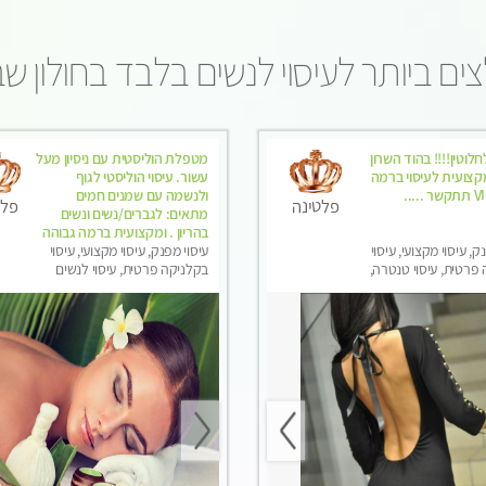
ים ביותר לעיסוי לנשים בלבד בחולון ש
לוטין!!!! בהוד השרון
מטפלת הוליסטית עם ניסיון מעל
צועית לעיסוי ברמה
עשור. עיסוי הוליסטי לגוף
ולנשמה עם שמנים חמים
פלטינה
פלט
מתאים: לגברים/נשים ונשים
בהריון . ומקצועית ברמה גבוהה
ק, עיסוי מקצועי, עיסוי
עיסוי מפנק, עיסוי מקצועי, עיסוי
פרטית, עיסוי טנטרה,
בקלניקה פרטית, עיסוי לנשים
שים בלבד
בלבד