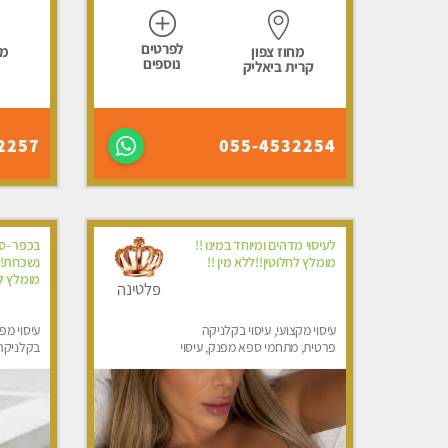
לפרטים
מחוז צפון
מח
נוספים
קרית ביאליק
2257
055-4532254
לעיסוי מדהים ומיוחד במינו !!
בכפר -סב
מומלץ לחלוטין!!ללא מין !!
נשכחת!!!
מומלץ לח
פלטינה
עיסוי מקצועי, עיסוי בקלניקה
עיסוי מפנ
פרטית, מתחמי ספא מפנק, עיסוי
בקלניקה
טנטרה, עיסוי לנשים בלבד
מפנק, עי
לגבר, עי