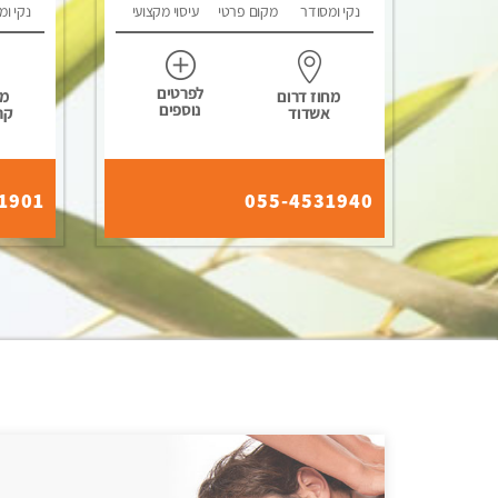
נקי ומסודר
מקום פרטי
עיסוי מקצועי
נקי ומ
לפרטים
מחוז דרום
מח
נוספים
אשדוד
קר
1901
055-4531940