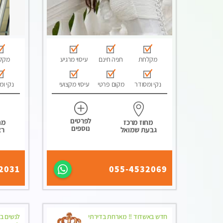
מקלחת
חניה חינם
עיסוי מרגיע
מקל
נקי ומסודר
מקום פרטי
עיסוי מקצועי
נקי ומ
לפרטים
מחוז מרכז
מח
נוספים
גבעת שמואל
רא
2031
055-4532069
חדש באשדוד !! מארחת בדירתי
לנשים ב