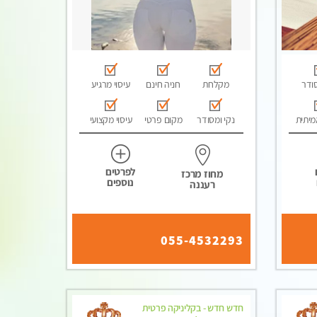
סודר
מקלחת
חניה חינם
עיסוי מרגיע
מיתית
נקי ומסודר
מקום פרטי
עיסוי מקצועי
לפרטים
מחוז מרכז
נוספים
רעננה
055-4532293
חדש חדש - בקליניקה פרטית