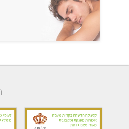
ה
קליניקה חדשהה בקריות מעסה
לעיסוי מ
איכותית מפנקת ומקצועית
מומלץ לח
מאוד+נשים +זוגות
פלטינה