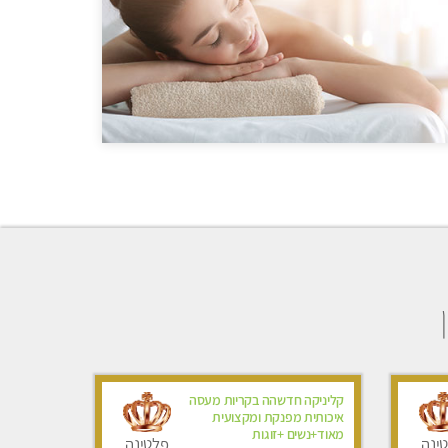
קליניקה חדשהה בקריות מעסה
איכותית מפנקת ומקצועית
מאוד+נשים +זוגות
ינה
פלטינה