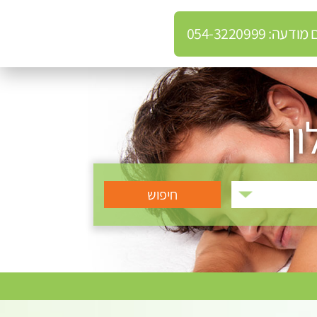
: 054-3220999
ן