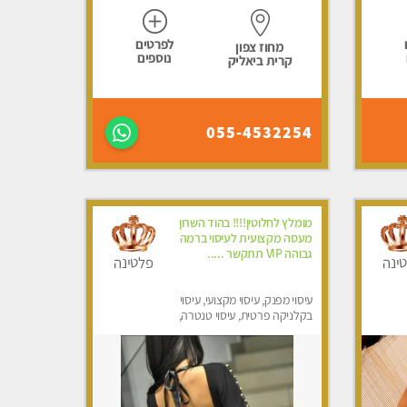
לפרטים
מחוז צפון
נוספים
קרית ביאליק
055-4532254
מומלץ לחלוטין!!!! בהוד השרון
מעסה מקצועית לעיסוי ברמה
גבוהה VIP תתקשר .....
ינה
פלטינה
עיסוי מפנק, עיסוי מקצועי, עיסוי
בקלניקה פרטית, עיסוי טנטרה,
עיסוי לנשים בלבד