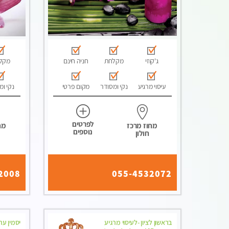
ג'קוזי
מקלחת
חניה חינם
מקל
עיסוי מרגיע
נקי ומסודר
מקום פרטי
נקי ומ
לפרטים
מחוז מרכז
מח
נוספים
חולון
2008
055-4532072
בראשון לציון -לעיסוי מרגיע
יסמין ע