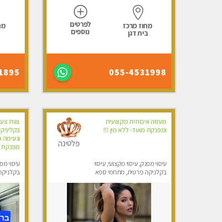
לפרטים
מחוז מרכז
מח
נוספים
בית דגן
1895
055-4531998
מעסה איכותית מקצועית
ומפנקת מאוד- ללא מין !!!
בקליניק
ונעימה מ
פלטינה
מפנקת מא
עיסוי מפנק, עיסוי מקצועי, עיסוי
עיסוי מפנ
בקלניקה פרטית, מתחמי ספא
בקלניקה
מפנק, מכוני עיסוי מפנק
מפנק, מכו
טנטרה