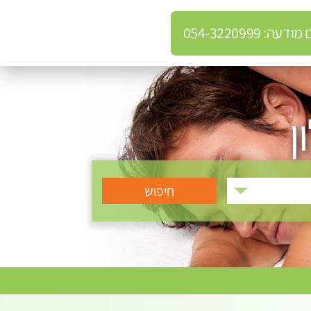
: 054-3220999
ן