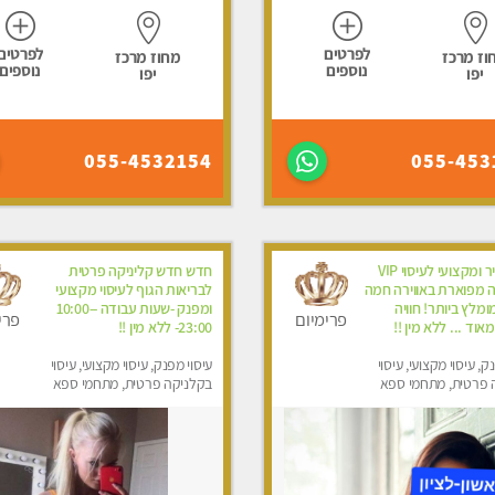
לפרטים
לפרטים
וז מרכז
מחוז מרכז
נוספים
נוספים
יפו
יפו
055-4532154
055-453
צוות צעיר ומקצועי לעיסוי VIP
חדש חדש קליניקה פרטית
ה מפוארת באווירה חמה
לבריאות הגוף לעיסוי מקצועי
ומלץ ביותר! חוויה
ומפנק -שעות עבודה -10:00-
פרימיום
פרי
וד ... ללא מין !!
23:00- ללא מין !!
ק, עיסוי מקצועי, עיסוי
עיסוי מפנק, עיסוי מקצועי, עיסוי
 פרטית, מתחמי ספא
בקלניקה פרטית, מתחמי ספא
ני עיסוי מפנק, עיסוי
מפנק, מכוני עיסוי מפנק, עיסוי
טנטרה