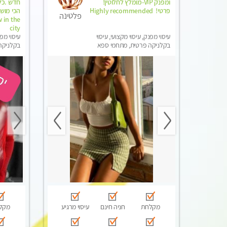
ומפנק VIP-מומלץ לחלוטין!
חדש .כל 
פרטי! ​​​​​​ Highly recommended
פלטינה
 in the
city
עיסוי מפנק, עיסוי מקצועי, עיסוי
עיסוי מפנ
בקלניקה פרטית, מתחמי ספא
בקלניקה
מפנק, מכוני עיסוי מפנק, עיסוי
מפנק, מכו
טנטרה
הבית, עי
מקלחת
חניה חינם
עיסוי מרגיע
מקל