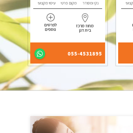
קצועי
נקי ומסודר
מקום פרטי
עיסוי מקצועי
לפרטים
מחוז מרכז
נוספים
בית דגן
055-4531895