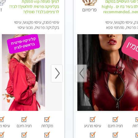
סוגי העיסויים במקום
לציון! מעסה vip מפנקת
הכי מושלם בעיר בת ים . highly
בקליניקה פרטית לחלוטין!!! לבד!
ז
פרימיום
recommended..new
לרציניים בלבד! מומלץ!
ק, עיסוי מקצועי, עיסוי
עיסוי מפנק, עיסוי מקצועי, עיסוי
 פרטית, מתחמי ספא
בקלניקה פרטית, מכוני עיסוי
ני עיסוי מפנק, עיסוי עד
מפנק, עיסוי טנטרה
סוי טנטרה
חת
חניה חינם
עיסוי מרגיע
מקלחת
חניה חינם
עיסוי מ