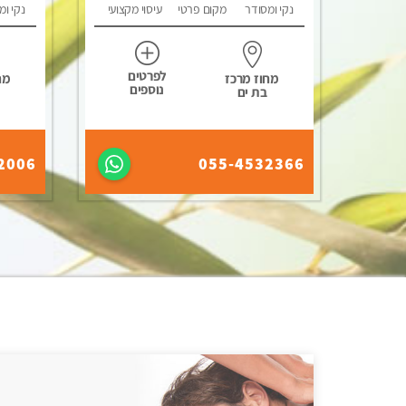
נקי ומסודר
מקום פרטי
עיסוי מקצועי
נקי ומ
לפרטים
מחוז מרכז
מח
נוספים
בת ים
2006
055-4532366