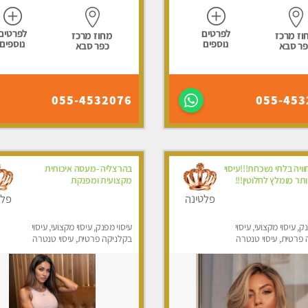
לפרטים
לפרטים
וז מרכז
מחוז מרכז
נוספים
נוספים
פר סבא
כפר סבא
055-4532076
055-453
וויה בלתי נשכחת!!!עיסוי
בהרצליה -מעסה איכותית
תר מומלץ לחלוטין!!!
מקצועית ומפנקת
פלטינה
פלט
ק, עיסוי מקצועי, עיסוי
עיסוי מפנק, עיסוי מקצועי, עיסוי
פרטית, עיסוי טנטרה
בקלניקה פרטית, עיסוי טנטרה