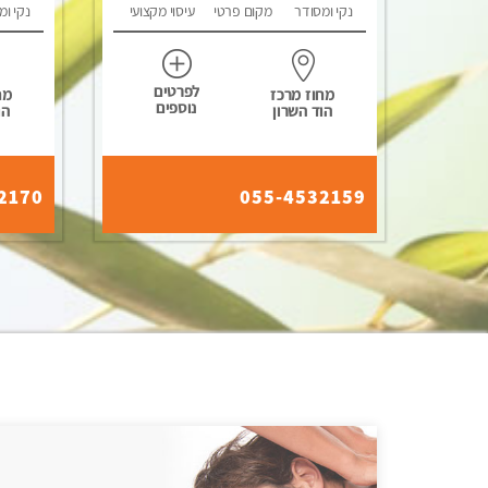
נקי ומסודר
מקום פרטי
עיסוי מקצועי
נקי ומ
לפרטים
מחוז מרכז
מח
נוספים
הוד השרון
הו
2170
055-4532159