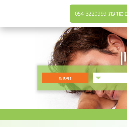
: 054-3220999
ן