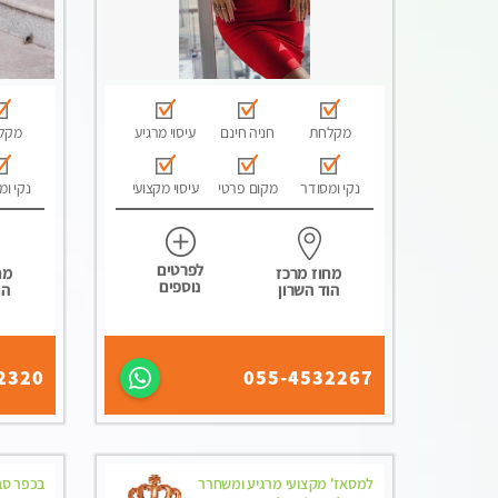
מקלחת
חניה חינם
עיסוי מרגיע
מקל
נקי ומסודר
מקום פרטי
עיסוי מקצועי
נקי ומ
לפרטים
מחוז מרכז
מח
נוספים
הוד השרון
הו
2320
055-4532267
למסאז' מקצועי מרגיע ומשחרר
בכפר סבא