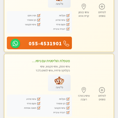
פלטינה
לפרטים
עיסוי בצפון
מקלחת
חניה חינם
נוספים
קרית אתא
עיסוי מרגיע
נקי ומסודר
מקום פרטי
עיסוי מקצועי
דוברת עיברית
055-4531901
מטפלת הוליסטית עם ניסיון מעל עשור. עיסוי הוליסטי לגוף ולנשמה עם שמנים חמים מתאים: לגברים/נשים ונשים בהריון . ומקצועית ברמה גבוהה
עיסוי מפנק, עיסוי מקצועי, עיסוי
בקלניקה פרטית, עיסוי לנשים בלבד
פלטינה
לפרטים
עיסוי במרכז
מקלחת
עיסוי מרגיע
נוספים
רעננה
נקי ומסודר
מקום פרטי
עיסוי מקצועי
תמונה אמיתית
דוברת עיברית