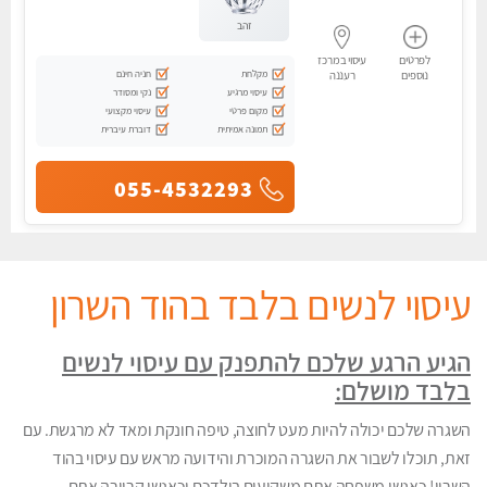
זהב
לפרטים
עיסוי במרכז
מקלחת
חניה חינם
נוספים
רעננה
עיסוי מרגיע
נקי ומסודר
מקום פרטי
עיסוי מקצועי
תמונה אמיתית
דוברת עיברית
055-4532293
עיסוי לנשים בלבד בהוד השרון
הגיע הרגע שלכם להתפנק עם עיסוי לנשים
בלבד מושלם:
השגרה שלכם יכולה להיות מעט לחוצה, טיפה חונקת ומאד לא מרגשת. עם
זאת, תוכלו לשבור את השגרה המוכרת והידועה מראש עם עיסוי בהוד
השרון! כאנשי משפחה אתם משקיעים בילדכם וכאנשי קריירה אתם