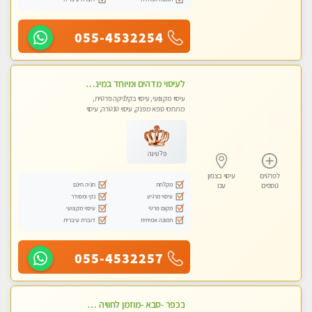
055-4532254
לעיסוי מדהים ומיוחד במינו !!מומלץ לחלוטין!!ללא מין !!
עיסוי מקצועי, עיסוי בקלניקה פרטית,
מתחמי ספא מפנק, עיסוי טנטרה, עיסוי
לנשים בלבד
פלטינה
לפרטים
עיסוי בצפון
מקלחת
חניה חינם
נוספים
עכו
עיסוי מרגיע
נקי ומסודר
מקום פרטי
עיסוי מקצועי
תמונה אמיתית
דוברת עיברית
055-4532257
בכפר -סבא -מוזמן לחוויה בלתי נשכחת!!!עיסוי מפנק ביותר מומלץ לחלוטין!!!