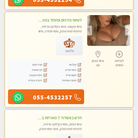
לעיסוי מדהים ומיוחד במינו !!מומלץ לחלוטין!!ללא מין !!
עיסוי מקצועי, עיסוי בקלניקה פרטית,
מתחמי ספא מפנק, עיסוי טנטרה, עיסוי
לנשים בלבד
פלטינה
לפרטים
עיסוי בצפון
מקלחת
חניה חינם
נוספים
עכו
עיסוי מרגיע
נקי ומסודר
מקום פרטי
עיסוי מקצועי
תמונה אמיתית
דוברת עיברית
055-4532257
חדש באשדוד !! מארחת בדירתי באופן פרטי ודיסקרטי מקום יפה מסודר נקי ואווירה נעימה יחס טוב בבית חםללא מין !!
עיסוי מפנק, עיסוי בקלניקה פרטית,
מתחמי ספא מפנק, מכוני עיסוי מפנק,
עיסוי טנטרה, עיסוי לנשים בלבד