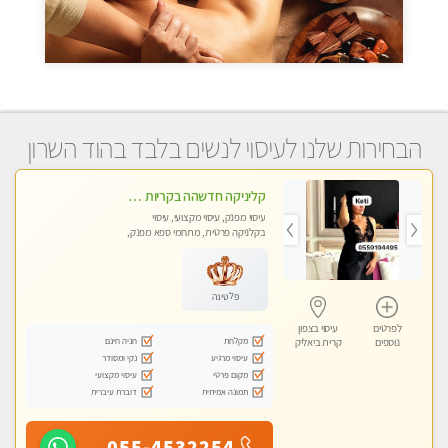
הבחירות שלנו לעיסוי לנשים בלבד בהוד השרון
קליניקה חדשהה בקריות מעסה איכותית מפנקת ומקצועית מאוד+נשים +זוגות
עיסוי מפנק, עיסוי מקצועי, עיסוי
בקלניקה פרטית, מתחמי ספא מפנק,
מכוני עיסוי מפנק, עיסוי טנטרה, עיסוי
לנשים בלבד
פלטינה
לפרטים
עיסוי בצפון
מקלחת
חניה חינם
נוספים
קרית ביאליק
עיסוי מרגיע
נקי ומסודר
מקום פרטי
עיסוי מקצועי
תמונה אמיתית
דוברת עיברית
055-4532254