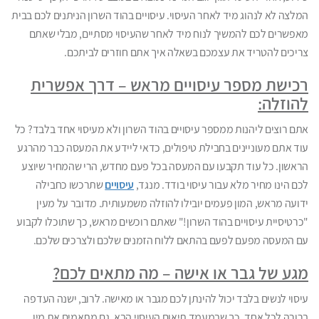
המלצה לא לנהוג מיד לאחר העיסוי. עיסויים בהוד השרון הניתנים לכם בבית
מאפשרים לכם להמשיך לנוח מיד לאחר שהעיסוי מסתיים, מבלי שאתם
צריכים להטריד את עצמכם בשאלה איך אתם חוזרים לביתכם.
רכישת מספר עיסויים מראש – דרך אפשרית
להוזלה:
אתם רוצים ליהנות ממספר עיסויים בהוד השרון ולא מעיסוי אחד בלבד? כל
עוד אתם מעוניינים בחבילת טיפולים, כדאי ליידע את המעסה כבר מהרגע
הראשון. כל עוד תקבעו עם המעסה בכל פעם מחדש, הרי שהמחיר שיוצע
לכם הינו מחיר מלא עבור עיסוי בודד. מנגד,
עיסויים
שתרכשו כחבילה
ידועה מראש, המון פעמים יובילו להוזלה משמעותית. מדובר על מעין
"כרטיסיית עיסויים בהוד השרון!" שאתם רוכשים מראש, כך שתוכלו לקבוע
עם המעסה מפעם לפעם בהתאם ללוח הזמנים שלכם ולצרכים שלכם.
מגע של גבר או אישה – מה מתאים לכם?
עיסוי לנשים בלבד יכול להינתן לכם מגבר או מאישה. לרוב, ישנה העדפה
ברורה לכל אחד, כך שבמעמד תיאום העיסוי הבא, גם מתאמים את מין