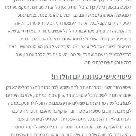
המעסה. באופן כללי, כן חשוב לדעת כי אין כל הבדל מבחינת המקצועיות או
המגע של המעסה. גם אישה וגם גבר יכולים להתאים את עצמם לאופי
העיסוי שתרצו לקבל בכל הקשור לעוצמת המגע, סוג העיסוי וכן הלאה.
מין המעסה רלוונטי בעיקר עבור קהל של אנשים מסורתיים או דתיים, שלא
מעוניינים שבן המין השני יגיע במגע איתם. במידה ואתם אכן דבקים
בצניעות, חשוב מאד ליידע את נציגי הקבלה של מכון העיסוי מראש – זאת
בכדי להבטיח כי עם הגעתכם אל מכון העיסוי תוכלו לקבל את המענה
המלא והמתאים לכם ביותר.
עיסוי אישי כמתנת יום הולדת!
עיסוי בהוד השרון כמתנת יום הולדת נשמע לכם כמו חלום? בהחלט! לא רק
אתם הייתם חולמים לקבל עיסוי בהוד השרון שכזה כמתנה, אלא גם היקרים
לכם! בכל שנה מחדש אתם שואלים את עצמכם מה תוכלו להעניק במתנה
לבן או בת הזוג, בן משפחה, מכר, חבר או קולגה מהעבודה. נדמה כי כבר
הענקתם לאורך השנים כל מתנה אפשרית – מפריט לבוש ועד בושם.
במקום להעניק פעם נוספת מתנה חומרית, תוכלו פשוט להעניק מתנה
שהיא כל כולה חוויה של פינוק, שלווה ורוגע. עיסויים במרכז מתאימים גם