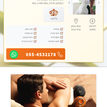
בקלניקה פרטית, עיסוי טנטרה, עיסוי
לנשים בלבד
פלטינה
לפרטים
עיסוי בצפון
מקלחת
חניה חינם
נוספים
קרית אתא
עיסוי מרגיע
נקי ומסודר
מקום פרטי
עיסוי מקצועי
תמונה אמיתית
דוברת עיברית
055-4532178