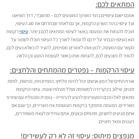
המתאים לכם:
אמנם ישנם עיסויים בהוד השרון! המוצעים לכם – מהשבדי, דרך השיאצו
ועד עיסוי בהוד השרון הרקמות, אך גם לאחר שבחרתם את סוג העיסוי,
תוכלו להנחות את המעסה באשר לעיסוי המתאים לכם ביותר.
עיסוי
רקמות
הוא העיסוי הנבחר על ידכם לדוגמא? לאורך כל העיסוי תוכלו לשמור על
הקשר עם המעסה, לכוון אותו לאזורים מסוימים, להעיר לו כשלא נעים לכם,
להאיר לו כשנעים לכם, להנחות אותו באשר לעוצמת המגע וכן הלאה.
עיסוי הרקמות – נפטרים מהמתחים והלחצים:
אורח החיים של המון אנשים יכול להיות מלחיץ: התחייבויות, פגישות, לוחות
זמנים, שילוב בין קריירה למשפחה ושלל מטלות שונות. עיסוי הרקמות
מתאים לאלו מכם המעוניינים להגיע להרפייה – גופנית ומנטלית עם שחרור
השרירים. המעסה מתמקד ברקמות העוטפות את השרירים, כך שגם אם
אתם מגיעים לחוצים, מתוחים וכווצים, אתם עתידים לצאת משוחררים,
רעננים ומאד חיוניים.
מנפצים מיתוס: עיסוי זה לא רק לעשירים!