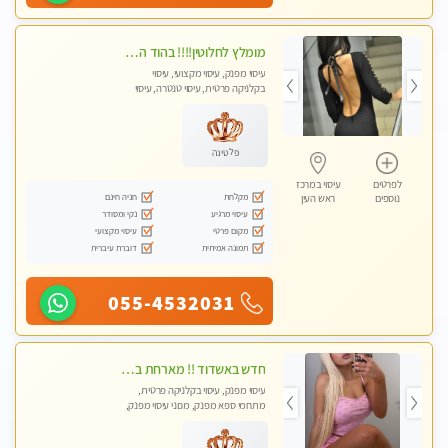
מומלץ לחלוטין!!!! בהוד השרון מעסה מקצועית לעיסוי ברמה גבוהה VIP תתקשר .....
עיסוי מפנק, עיסוי מקצועי, עיסוי
בקלניקה פרטית, עיסוי טנטרה, עיסוי
לנשים בלבד
פלטינה
לפרטים
עיסוי במרכז
מקלחת
חניה חינם
נוספים
ראש העין
עיסוי מרגיע
נקי ומסודר
מקום פרטי
עיסוי מקצועי
תמונה אמיתית
דוברת עיברית
055-4532031
חדש באשדוד !! מארחת בדירתי באופן פרטי ודיסקרטי מקום יפה מסודר נקי ואווירה נעימה יחס טוב בבית חםללא מין !!
עיסוי מפנק, עיסוי בקלניקה פרטית,
מתחמי ספא מפנק, מכוני עיסוי מפנק,
עיסוי טנטרה, עיסוי לנשים בלבד