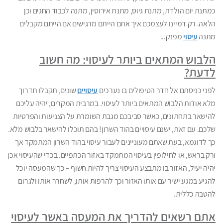
כמתנת יום הולדת, מתנת גיוס, מתנת אירוסין, מתנה לכבוד החגים וכן
הלאה. רק דמיינו לעצמכם איך אתם הייתם מרגישים אם הייתם מקבלים
מתנה
עיסוי
מפנק...
הלבוש המתאים ביותר לעיסוי: מה חשוב
לדעת?
לפני כניסתם אל חדר הטיפולים בו נערכים
עיסויים
שונים, תקבלו תדרוך
מלא אודות הלבוש המתאים ביותר לעיסוי. במרבית המקרים, יהיה עליכם
להישאר בתחתונים, כאשר סביבכם מגבת השומרת על הצניעות והפרטיות
שלכם. עם זאת, ישנם עיסויים בהוד השרון! בהם תוכלו להישאר בלבוש מלא.
כך לדוגמא, בעת שאתם מעוניינים לעבור עיסוי בהוד השרון המתמקד אך
ורק בראש, או לחילופין בעיסוי המתמקד באזור הכתפיים. בכדי שהעיסוי אכן
יהיה יעיל, האזור בו מתבצע העיסוי צריך להיות חשוף – כך שהמעסה יוכל
להגיע במגע ישיר עם אותו האזור וכך להרפות אותו, לשחרר אותו ולגרום
להטבה כללית.
אתם רשאים להדריך את המעסה באשר לעיסוי