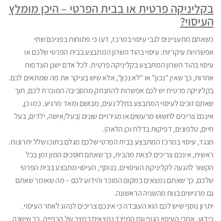
בקליניקה פרטית או בבית הפרטי – היכן מומלץ
העיסוי?
כשאתם מתעניינים לגבי עיסוי במרכז, דעו כי פתוחות בפניכם שתי
אפשרויות עיקריות: עיסוי בהוד השרון המתבצע בבית הפרטי שלכם או
עיסוי בהוד השרון המתבצע בקליניקה פרטית. לכל אדם ישנן העדפות
אחרות, כך שאין "נכון" או "לא נכון", אלא שיש בעיקר את מה שמתאים לכם.
בקליניקה פרטית יש לכם אפשרות להתנתק מהסביבה המוכרת לכם, תוך
שאתם זוכים לעיסוי המתבצע בחלל נעים, מבושם ומאד מרגיע. כמו כן,
אינכם צריכים לחשוש מרעשים או מגירויים שונים (בעל/אישה, ילדים, בעל
חיים, טלפונים, דפיקות בדלת וכן הלאה).
מנגד, עיסוי במרכז המתבצע בבית הפרטי שלכם מגלם בתוכו שלל יתרונות.
ראשית, אינכם צריכים לצאת מהבית, כך שאתם חוסכים המון זמן בכל
הקשור להגעה לקליניקת העיסויים. בנוסף, העיסוי מתבצע בבית הפרטי
שלכם, כך שאתם נמצאים במקום המוכר והידוע לכם – מה שאומר שאתם
גם מרגישים בנוח מהשניה הראשונה.
יתרון נוסף שיש לכם הוא העובדה כי אינכם צריכים לנהוג לאחר העיסוי.
כידוע, אחרי העיסוי הגוף וגם המיינד נמצאים במצב של הרפייה, כך שישנה