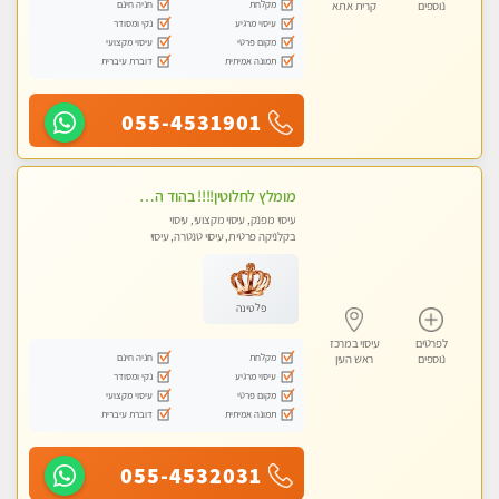
מקלחת
חניה חינם
נוספים
קרית אתא
עיסוי מרגיע
נקי ומסודר
מקום פרטי
עיסוי מקצועי
תמונה אמיתית
דוברת עיברית
055-4531901
מומלץ לחלוטין!!!! בהוד השרון מעסה מקצועית לעיסוי ברמה גבוהה VIP תתקשר .....
עיסוי מפנק, עיסוי מקצועי, עיסוי
בקלניקה פרטית, עיסוי טנטרה, עיסוי
לנשים בלבד
פלטינה
לפרטים
עיסוי במרכז
מקלחת
חניה חינם
נוספים
ראש העין
עיסוי מרגיע
נקי ומסודר
מקום פרטי
עיסוי מקצועי
תמונה אמיתית
דוברת עיברית
055-4532031