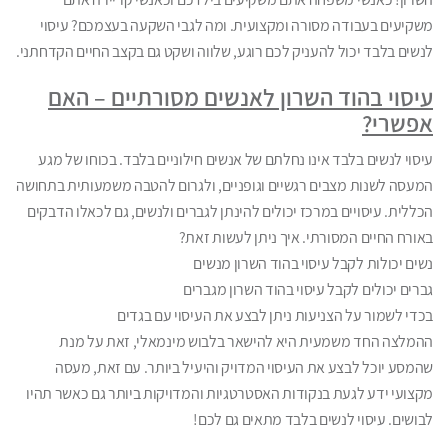
משקיעים בעבודה מסורה ומקצועית. ומה לגבי השקעה בעצמכם? עיסוי
לנשים בלבד יכול להעניק לכם רוגע, שלווה ושקט גם בקצב החיים הקדחתני.
עיסוי בהוד השרון לאנשים מסורתיים – האם
אפשרי?
עיסוי לנשים בלבד אינו נחלתם של אנשים חילוניים בלבד. בכוחו של מגע
המעסה לשנות מצבים רגשיים וגופניים, ולגרום להטבה משמעותית בתחושה
הכללית. עיסויים במרכז יכולים להינתן לגברים ולנשים, גם לכאלו הדבקים
באורח החיים המסורתי. איך ניתן לעשות זאת?
נשים יכולות לקבל עיסוי בהוד השרון מנשים
גברים יכולים לקבל עיסוי בהוד השרון מגברים
בכדי לשמור על הצניעות ניתן לבצע את העיסוי עם בגדים
ההמלצה החד משמעית היא להישאר בלבוש מינמאלי, זאת על מנת
שהמסע יוכל לבצע את העיסוי המדויק והיעיל ביותר. עם זאת, מעסה
מקצועי ידע לגעת בנקודות האסטרטגיות והמדויקות ביותר גם כאשר תהיו
לבושים. עיסוי לנשים בלבד מתאים גם לכם!