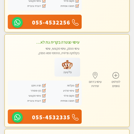
מקום פרטי
עיסוי מקצועי
תמונה אמיתית
דוברת עיברית
055-4532256
עיסוי טנטרה בקרית גת לא מה שחשבת הרבה יותר ממה שדמיינת פרטי!!! Highly recommended
עיסוי מפנק, עיסוי מקצועי, עיסוי
בקלניקה פרטית, מתחמי ספא מפנק,
מכוני עיסוי מפנק, עיסוי עד הבית, עיסוי
טנטרה
פלטינה
לפרטים
עיסוי בדרום
מקלחת
חניה חינם
נוספים
שדרות
עיסוי מרגיע
נקי ומסודר
מקום פרטי
עיסוי מקצועי
תמונה אמיתית
דוברת עיברית
055-4532335