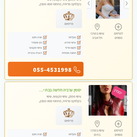
בקלניקה פרטית, מתחמי ספא מפנק,
מכוני עיסוי מפנק, עיסוי עד הבית, עיסוי
טנטרה
פרימיום
לפרטים
עיסוי במרכז
מקלחת
חניה חינם
נוספים
תל-אביב
עיסוי מרגיע
נקי ומסודר
מקום פרטי
עיסוי מקצועי
תמונה אמיתית
דוברת עיברית
055-4531998
יסמין ערביה חדשה בבת ים חדש חדש .כל סוגי העיסויים במקום הכי מושלם בעיר בת ים . highly recommended..new in the city
עיסוי מפנק, עיסוי מקצועי, עיסוי
בקלניקה פרטית, מתחמי ספא מפנק,
מכוני עיסוי מפנק, עיסוי עד הבית, עיסוי
טנטרה
פרימיום
לפרטים
עיסוי במרכז
מקלחת
חניה חינם
נוספים
בת ים