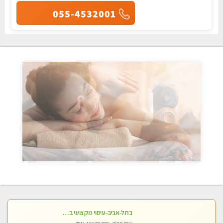
055-4532001
בתל-אביב-עיסוי מקצועי ברמה אחת מעל הכולל אבנים חמות רקמות עמוק בשילוב של כל סוגי העיסוי.