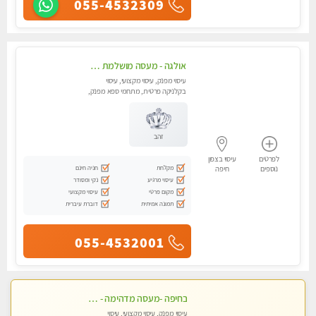
055-4532309
אולגה - מעסה מושלמת חדשה בעיר ! בחיפה טל - 052-5738058
עיסוי מפנק, עיסוי מקצועי, עיסוי
בקלניקה פרטית, מתחמי ספא מפנק,
מכוני עיסוי מפנק, עיסוי עד הבית,
עיסוי טנטרה
זהב
לפרטים
עיסוי בצפון
מקלחת
חניה חינם
נוספים
חיפה
עיסוי מרגיע
נקי ומסודר
מקום פרטי
עיסוי מקצועי
תמונה אמיתית
דוברת עיברית
055-4532001
בחיפה -מעסה מדהימה - כל סוגי העיסויים מעסה מקצועית ואיכותית פרטי!!!
עיסוי מפנק, עיסוי מקצועי, עיסוי