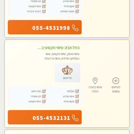
עיסוי מרגיע
נקי ומסודר
מקום פרטי
עיסוי מקצועי
תמונה אמיתית
דוברת עיברית
055-4531998
בתל-אביב-עיסוי מקצועי ברמה אחת מעל הכולל אבנים חמות רקמות עמוק בשילוב של כל סוגי העיסוי.
עיסוי מפנק, עיסוי מקצועי, עיסוי
בקלניקה פרטית, עיסוי עד הבית
פרימיום
לפרטים
עיסוי במרכז
מקלחת
חניה חינם
נוספים
רמלה
עיסוי מרגיע
נקי ומסודר
מקום פרטי
עיסוי מקצועי
055-4532131