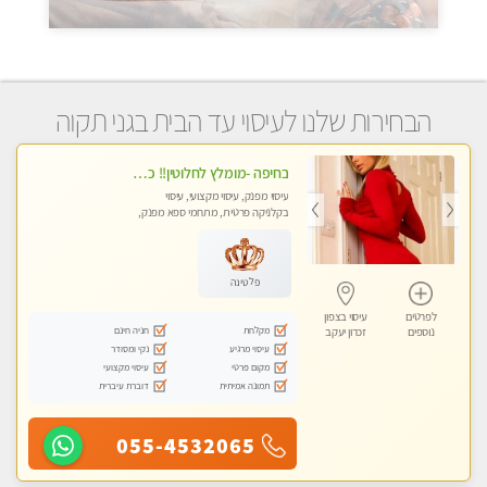
הבחירות שלנו לעיסוי עד הבית בגני תקוה
בחיפה -מומלץ לחלוטין!! כל סוגי העיסויים מעסה מקצועית ואיכותית פרטי!!!
עיסוי מפנק, עיסוי מקצועי, עיסוי
בקלניקה פרטית, מתחמי ספא מפנק,
מכוני עיסוי מפנק, עיסוי עד הבית, עיסוי
טנטרה
פלטינה
לפרטים
עיסוי בצפון
מקלחת
חניה חינם
נוספים
זכרון יעקב
עיסוי מרגיע
נקי ומסודר
מקום פרטי
עיסוי מקצועי
תמונה אמיתית
דוברת עיברית
055-4532065