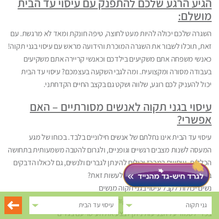
הגיע הרגע שלכם להתפנק עם עיסוי עד הבית
מושלם:
השגרה שלכם יכולה להיות מעט לחוצה, טיפה חונקת ומאד לא מרגשת. עם
זאת, תוכלו לשבור את השגרה המוכרת והידועה מראש עם עיסוי בגני תקוה!
כאנשי משפחה אתם משקיעים בילדכם וכאנשי קריירה אתם משקיעים
בעבודה מסורה ומקצועית. ומה לגבי השקעה בעצמכם? עיסוי עד הבית
יכול להעניק לכם רוגע, שלווה ושקט גם בקצב החיים הקדחתני.
עיסוי בגני תקוה לאנשים מסורתיים – האם
אפשרי?
עיסוי עד הבית אינו נחלתם של אנשים חילוניים בלבד. בכוחו של מגע
המעסה לשנות מצבים רגשיים וגופניים, ולגרום להטבה משמעותית בתחושה
הכללית. עיסויים במרכז יכולים להינתן לגברים ולנשים, גם לכאלו הדבקים
באורח החיים המסורתי. איך ניתן לעשות זאת?
נשים יכולות לקבל עיסוי בגני תקוה מנשים
גברים יכולים לקבל עיסוי בגני תקוה מגברים
גני תקוה
עיסוי עד הבית
בכדי לשמור על הצניעות ניתן לבצע את העיסוי עם בגדים