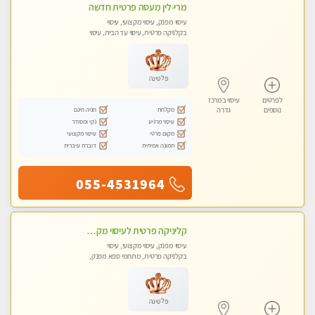
מרי-לין מעסה פרטית חדשה
עיסוי מפנק, עיסוי מקצועי, עיסוי
בקלניקה פרטית, עיסוי עד הבית, עיסוי
טנטרה
פלטינה
לפרטים
עיסוי במרכז
מקלחת
חניה חינם
נוספים
גדרה
עיסוי מרגיע
נקי ומסודר
מקום פרטי
עיסוי מקצועי
תמונה אמיתית
דוברת עיברית
055-4531964
קליניקה פרטית לעיסוי מקצועי ואלטרנטיבי ברמה גבוהה VIP תתקשר ..... highly recommended..new in the city
עיסוי מפנק, עיסוי מקצועי, עיסוי
בקלניקה פרטית, מתחמי ספא מפנק,
מכוני עיסוי מפנק, עיסוי עד הבית, עיסוי
טנטרה, עיסוי מגבר לגבר, עיסוי מגבר
לאישה
פלטינה