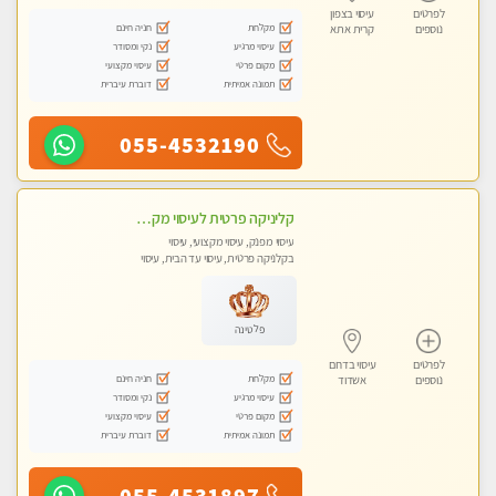
לפרטים
עיסוי בצפון
מקלחת
חניה חינם
נוספים
קרית אתא
עיסוי מרגיע
נקי ומסודר
מקום פרטי
עיסוי מקצועי
תמונה אמיתית
דוברת עיברית
055-4532190
קליניקה פרטית לעיסוי מקצועי ואלטרנטיבי ברמה גבוהה VIP תתקשר ..... highly recommended..new in the city
עיסוי מפנק, עיסוי מקצועי, עיסוי
בקלניקה פרטית, עיסוי עד הבית, עיסוי
טנטרה
פלטינה
לפרטים
עיסוי בדרום
מקלחת
חניה חינם
נוספים
אשדוד
עיסוי מרגיע
נקי ומסודר
מקום פרטי
עיסוי מקצועי
תמונה אמיתית
דוברת עיברית
055-4531897