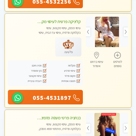
055-4532256
קליניקה פרטית לעיסוי מקצועי ואלטרנטיבי ברמה גבוהה VIP תתקשר ..... highly recommended..new in the city
עיסוי מפנק, עיסוי מקצועי, עיסוי
בקלניקה פרטית, עיסוי עד הבית, עיסוי
טנטרה
פלטינה
לפרטים
עיסוי בדרום
מקלחת
חניה חינם
נוספים
אשדוד
עיסוי מרגיע
נקי ומסודר
מקום פרטי
עיסוי מקצועי
תמונה אמיתית
דוברת עיברית
055-4531897
בנתניה פרטי מעסה מזמינה אותך למפגש אחד על אחד בלי שותפות! פינוק מרגיע vip
עיסוי מפנק, עיסוי מקצועי, עיסוי
בקלניקה פרטית, מתחמי ספא מפנק,
עיסוי עד הבית