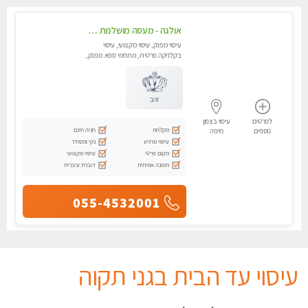
אולגה - מעסה מושלמת חדשה בעיר ! בחיפה טל - 052-5738058
עיסוי מפנק, עיסוי מקצועי, עיסוי
בקלניקה פרטית, מתחמי ספא מפנק,
מכוני עיסוי מפנק, עיסוי עד הבית,
עיסוי טנטרה
זהב
לפרטים
עיסוי בצפון
מקלחת
חניה חינם
נוספים
חיפה
עיסוי מרגיע
נקי ומסודר
מקום פרטי
עיסוי מקצועי
תמונה אמיתית
דוברת עיברית
055-4532001
עיסוי עד הבית בגני תקוה