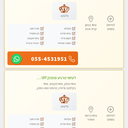
טנטרה
פלטינה
לפרטים
עיסוי בצפון
מקלחת
חניה חינם
נוספים
קרית אתא
עיסוי מרגיע
נקי ומסודר
מקום פרטי
עיסוי מקצועי
תמונה אמיתית
דוברת עיברית
055-4531951
לעיסוי מרגיע ומפנק VIP-מומלץ לחלוטין! פרטי! ​​​​​​ Highly recommended
עיסוי מפנק, עיסוי מקצועי, עיסוי
בקלניקה פרטית, מתחמי ספא מפנק,
מכוני עיסוי מפנק, עיסוי עד הבית, עיסוי
טנטרה
פלטינה
לפרטים
עיסוי בדרום
מקלחת
חניה חינם
נוספים
אשדוד
עיסוי מרגיע
נקי ומסודר