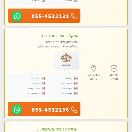
055-4532233
אשקלון- מעסה מקצועית חדשה ואיכותית לעיסוי מרגיע ומפנק VIP-מומלץ לחלוטין! פרטי! ​​​​​​ Highly recommended
עיסוי מפנק, עיסוי מקצועי, עיסוי
בקלניקה פרטית, מתחמי ספא מפנק,
מכוני עיסוי מפנק, עיסוי עד הבית, עיסוי
טנטרה
פרימיום
לפרטים
עיסוי בדרום
מקלחת
חניה חינם
נוספים
גן יבנה
עיסוי מרגיע
נקי ומסודר
מקום פרטי
עיסוי מקצועי
תמונה אמיתית
דוברת עיברית
055-4532256
ישראלית לעיסוי מושלמת לעיסוי מושלם ואיכותי במיוחד !