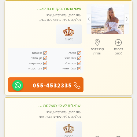
עיסוי טנטרה בקרית גת לא מה שחשבת הרבה יותר ממה שדמיינת פרטי!!! Highly recommended
עיסוי מפנק, עיסוי מקצועי, עיסוי
בקלניקה פרטית, מתחמי ספא מפנק,
מכוני עיסוי מפנק, עיסוי עד הבית, עיסוי
טנטרה
פלטינה
לפרטים
עיסוי בדרום
מקלחת
חניה חינם
נוספים
שדרות
עיסוי מרגיע
נקי ומסודר
מקום פרטי
עיסוי מקצועי
תמונה אמיתית
דוברת עיברית
055-4532335
ישראלית לעיסוי מושלמת לעיסוי מושלם ואיכותי במיוחד !
עיסוי מפנק, עיסוי מקצועי, עיסוי
בקלניקה פרטית, עיסוי עד הבית, עיסוי
טנטרה
פרימיום