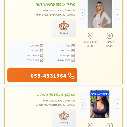
מרי-לין מעסה פרטית חדשה
עיסוי מפנק, עיסוי מקצועי, עיסוי
בקלניקה פרטית, עיסוי עד הבית, עיסוי
טנטרה
פלטינה
לפרטים
עיסוי במרכז
מקלחת
חניה חינם
נוספים
גדרה
עיסוי מרגיע
נקי ומסודר
מקום פרטי
עיסוי מקצועי
תמונה אמיתית
דוברת עיברית
055-4531964
אשקלון- מעסה מקצועית חדשה ואיכותית לעיסוי מרגיע ומפנק VIP-מומלץ לחלוטין! פרטי! ​​​​​​ Highly recommended
עיסוי מפנק, עיסוי מקצועי, עיסוי
בקלניקה פרטית, מתחמי ספא מפנק,
מכוני עיסוי מפנק, עיסוי עד הבית, עיסוי
טנטרה
פרימיום