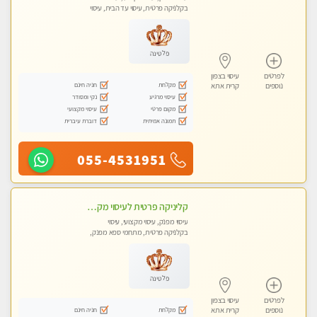
בקלניקה פרטית, עיסוי עד הבית, עיסוי
טנטרה
פלטינה
לפרטים
עיסוי בצפון
מקלחת
חניה חינם
נוספים
קרית אתא
עיסוי מרגיע
נקי ומסודר
מקום פרטי
עיסוי מקצועי
תמונה אמיתית
דוברת עיברית
055-4531951
קליניקה פרטית לעיסוי מקצועי ואלטרנטיבי ברמה גבוהה VIP תתקשר ..... highly recommended..new in the city
עיסוי מפנק, עיסוי מקצועי, עיסוי
בקלניקה פרטית, מתחמי ספא מפנק,
מכוני עיסוי מפנק, עיסוי עד הבית, עיסוי
טנטרה, עיסוי מגבר לגבר, עיסוי מגבר
לאישה
פלטינה
לפרטים
עיסוי בצפון
מקלחת
חניה חינם
נוספים
קרית אתא