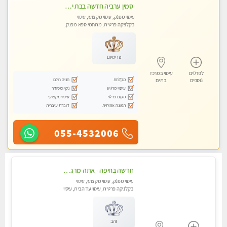
יסמין ערביה חדשה בבת ים חדש חדש .כל סוגי העיסויים במקום הכי מושלם בעיר בת ים . highly recommended..new in the city
עיסוי מפנק, עיסוי מקצועי, עיסוי
בקלניקה פרטית, מתחמי ספא מפנק,
מכוני עיסוי מפנק, עיסוי עד הבית, עיסוי
טנטרה
פרימיום
לפרטים
עיסוי במרכז
מקלחת
חניה חינם
נוספים
בת ים
עיסוי מרגיע
נקי ומסודר
מקום פרטי
עיסוי מקצועי
תמונה אמיתית
דוברת עיברית
055-4532006
חדשה בחיפה - אתה מרגיש עייף??? זה הזמן להתפנק בעיסוי מקצועי ברמה גבוהה- Highly recommended
עיסוי מפנק, עיסוי מקצועי, עיסוי
בקלניקה פרטית, עיסוי עד הבית, עיסוי
טנטרה
זהב