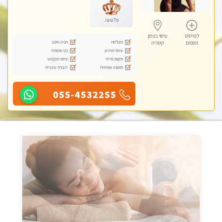
פלטינה
לפרטים
עיסוי בצפון
מקלחת
חניה חינם
נוספים
קיסריה
עיסוי מרגיע
נקי ומסודר
מקום פרטי
עיסוי מקצועי
תמונה אמיתית
דוברת עיברית
055-4532255