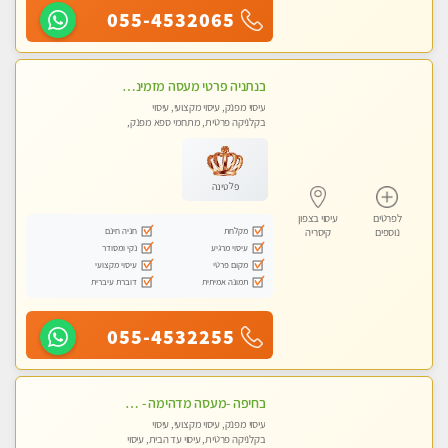
055-4532065
בנתניה פרטי מעסה מזמינה אותך למפגש אחד על אחד בלי שותפות! פינוק מרגיע vip
עיסוי מפנק, עיסוי מקצועי, עיסוי
בקלניקה פרטית, מתחמי ספא מפנק,
עיסוי עד הבית
פלטינה
לפרטים
עיסוי בצפון
מקלחת
חניה חינם
נוספים
קיסריה
עיסוי מרגיע
נקי ומסודר
מקום פרטי
עיסוי מקצועי
תמונה אמיתית
דוברת עיברית
055-4532255
בחיפה -מעסה מדהימה - כל סוגי העיסויים מעסה מקצועית ואיכותית פרטי!!!
עיסוי מפנק, עיסוי מקצועי, עיסוי
בקלניקה פרטית, עיסוי עד הבית, עיסוי