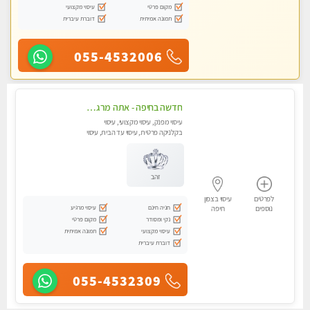
מקום פרטי
עיסוי מקצועי
תמונה אמיתית
דוברת עיברית
055-4532006
חדשה בחיפה - אתה מרגיש עייף??? זה הזמן להתפנק בעיסוי מקצועי ברמה גבוהה- Highly recommended
עיסוי מפנק, עיסוי מקצועי, עיסוי
בקלניקה פרטית, עיסוי עד הבית, עיסוי
טנטרה
זהב
לפרטים
עיסוי בצפון
חניה חינם
עיסוי מרגיע
נוספים
חיפה
נקי ומסודר
מקום פרטי
עיסוי מקצועי
תמונה אמיתית
דוברת עיברית
055-4532309