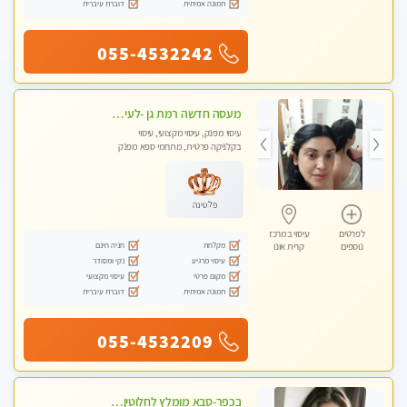
תמונה אמיתית
דוברת עיברית
055-4532242
מעסה חדשה רמת גן -לעיסוי מיוחד ואיכותי מקום פרטי ואינטימי ושקט מומלץ לחלוטין!!
עיסוי מפנק, עיסוי מקצועי, עיסוי
בקלניקה פרטית, מתחמי ספא מפנק
פלטינה
לפרטים
עיסוי במרכז
מקלחת
חניה חינם
נוספים
קרית אונו
עיסוי מרגיע
נקי ומסודר
מקום פרטי
עיסוי מקצועי
תמונה אמיתית
דוברת עיברית
055-4532209
בכפר-סבא מומלץ לחלוטין!!!! מעסה מקצועית לעיסוי ברמה גבוהה VIP תתקשר .....