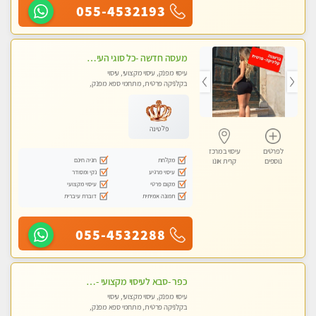
055-4532193
מעסה חדשה -כל סוגי העיסויים מעסה מקצועית ואיכותית פרטי!!!מומלץ לחלוטין!!
עיסוי מפנק, עיסוי מקצועי, עיסוי
בקלניקה פרטית, מתחמי ספא מפנק,
עיסוי טנטרה
פלטינה
לפרטים
עיסוי במרכז
מקלחת
חניה חינם
נוספים
קרית אונו
עיסוי מרגיע
נקי ומסודר
מקום פרטי
עיסוי מקצועי
תמונה אמיתית
דוברת עיברית
055-4532288
כפר -סבא לעיסוי מקצועי -באווירה שקטה ונעימה לחוויה של רוגע מומלץ מאוד מאוד- ללא מין !
עיסוי מפנק, עיסוי מקצועי, עיסוי
בקלניקה פרטית, מתחמי ספא מפנק,