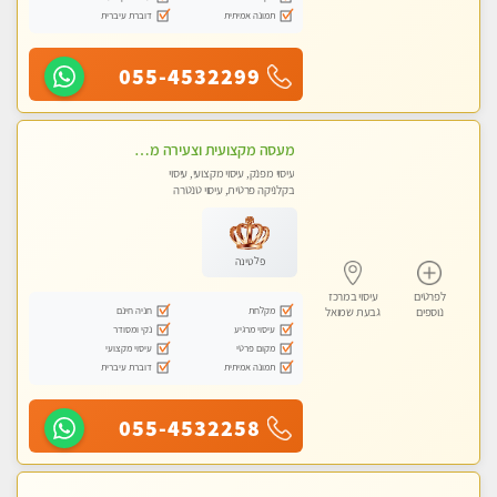
תמונה אמיתית
דוברת עיברית
055-4532299
מעסה מקצועית וצעירה מוזמן לחוויה בלתי נשכחת! מומלץ לחלוטין! כל סוגי העיסויים מעסה מקצועית ואיכותית פרטי!!!
עיסוי מפנק, עיסוי מקצועי, עיסוי
בקלניקה פרטית, עיסוי טנטרה
פלטינה
לפרטים
עיסוי במרכז
מקלחת
חניה חינם
נוספים
גבעת שמואל
עיסוי מרגיע
נקי ומסודר
מקום פרטי
עיסוי מקצועי
תמונה אמיתית
דוברת עיברית
055-4532258