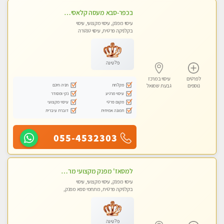
בכפר-סבא מעסה קלאסית ומפנקת. . highly recommended..new in the city
עיסוי מפנק, עיסוי מקצועי, עיסוי
בקלניקה פרטית, עיסוי טנטרה
פלטינה
לפרטים
עיסוי במרכז
מקלחת
חניה חינם
נוספים
גבעת שמואל
עיסוי מרגיע
נקי ומסודר
מקום פרטי
עיסוי מקצועי
תמונה אמיתית
דוברת עיברית
055-4532303
למסאז' מפנק מקצועי מרגיע ומשחרר את כל הגוף! מומלץ מאוד -ללא מין! בהוד- השרון
עיסוי מפנק, עיסוי מקצועי, עיסוי
בקלניקה פרטית, מתחמי ספא מפנק,
עיסוי טנטרה
פלטינה