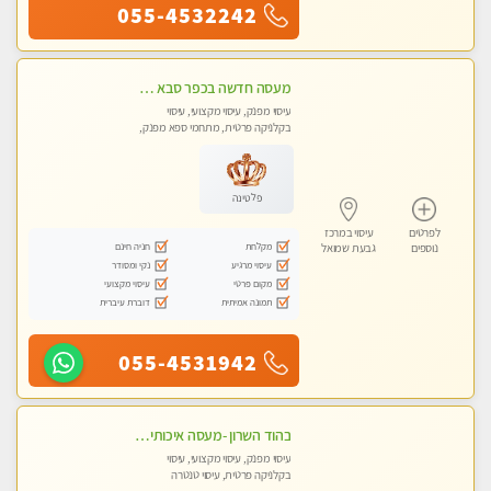
055-4532242
מעסה חדשה בכפר סבא כל סוגי העיסויים מעסה מקצועית ואיכותית פרטי!!!מומלץ לחלוטין!! ללא מין !
עיסוי מפנק, עיסוי מקצועי, עיסוי
בקלניקה פרטית, מתחמי ספא מפנק,
עיסוי טנטרה
פלטינה
לפרטים
עיסוי במרכז
מקלחת
חניה חינם
נוספים
גבעת שמואל
עיסוי מרגיע
נקי ומסודר
מקום פרטי
עיסוי מקצועי
תמונה אמיתית
דוברת עיברית
055-4531942
בהוד השרון -מעסה איכותית למאסז מקצועי ומפנק לכל שרירי הגוף
עיסוי מפנק, עיסוי מקצועי, עיסוי
בקלניקה פרטית, עיסוי טנטרה