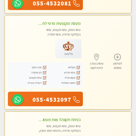
055-4532081
מעסה מקצועית פרטי לחלוטין .ללא מין !!!
עיסוי מפנק, עיסוי מקצועי, עיסוי
בקלניקה פרטית, עיסוי טנטרה
פלטינה
לפרטים
עיסוי במרכז
מקלחת
חניה חינם
נוספים
פתח-תקוה
עיסוי מרגיע
נקי ומסודר
מקום פרטי
עיסוי מקצועי
תמונה אמיתית
דוברת עיברית
055-4532097
‏בפתח תקווה!! ‏צוות מעסות נאות!! ‏לעיסוי מקצועי מושלם ומפנק !! ‏ מכבדים כרטיסי אשראי- מעסות אלופות פרטי! טל- 03-9040343
עיסוי מפנק, עיסוי מקצועי, עיסוי
בקלניקה פרטית, מתחמי ספא מפנק,
עיסוי טנטרה