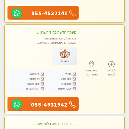
055-4532141
מעסה חדשה בהוד השרון ואיכותית לעיסוי מקצועי מרגיע ומפנק VIP-מומלץ לחלוטין! פרטי! ​​​​​​ Highly recommended ללא מין !
עיסוי מפנק, עיסוי מקצועי, עיסוי
בקלניקה פרטית, מתחמי ספא מפנק,
עיסוי טנטרה
פלטינה
לפרטים
עיסוי במרכז
מקלחת
חניה חינם
נוספים
פתח-תקוה
עיסוי מרגיע
נקי ומסודר
מקום פרטי
עיסוי מקצועי
תמונה אמיתית
דוברת עיברית
055-4531942
בכפר סבא - חוויה בלתי נשכחת ומפנקת במיוחד