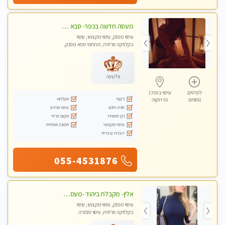
מעסה חדשה בכפר- סבא מוזמן לחוויה בלתי נשכחת!!!עיסוי מפנק ומקצועי ביותר במקום פרטי לחלוטין!
עיסוי מפנק, עיסוי מקצועי, עיסוי
בקלניקה פרטית, מתחמי ספא מפנק,
עיסוי טנטרה
פלטינה
לפרטים
עיסוי במרכז
ג'קוזי
מקלחת
נוספים
גני תקוה
חניה חינם
עיסוי מרגיע
נקי ומסודר
מקום פרטי
עיסוי מקצועי
תמונה אמיתית
דוברת עיברית
055-4531876
אלין- מקבלת ביהוד -מעסה פרטית ואיכותית לבד ביהוד . עיסוי מפנק איכותי מקצועי אצלי ביהוד
עיסוי מפנק, עיסוי מקצועי, עיסוי
בקלניקה פרטית, עיסוי טנטרה