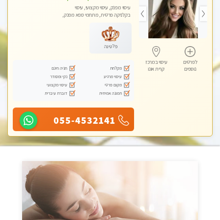
עיסוי מפנק, עיסוי מקצועי, עיסוי
בקלניקה פרטית, מתחמי ספא מפנק,
עיסוי טנטרה
פלטינה
לפרטים
עיסוי במרכז
מקלחת
חניה חינם
נוספים
קרית אונו
עיסוי מרגיע
נקי ומסודר
מקום פרטי
עיסוי מקצועי
תמונה אמיתית
דוברת עיברית
055-4532141