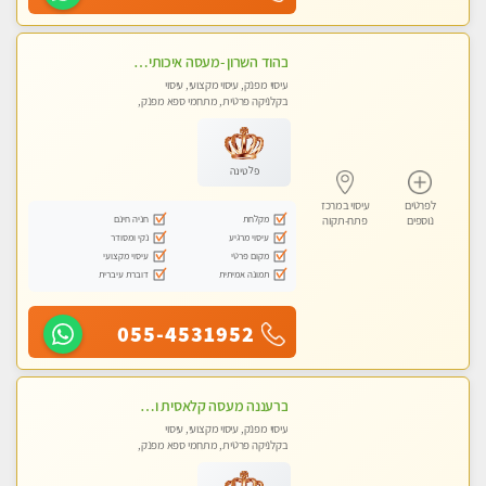
בהוד השרון -מעסה איכותית למאסז מקצועי ומפנק לכל שרירי הגוף
עיסוי מפנק, עיסוי מקצועי, עיסוי
בקלניקה פרטית, מתחמי ספא מפנק,
עיסוי טנטרה
פלטינה
לפרטים
עיסוי במרכז
מקלחת
חניה חינם
נוספים
פתח-תקוה
עיסוי מרגיע
נקי ומסודר
מקום פרטי
עיסוי מקצועי
תמונה אמיתית
דוברת עיברית
055-4531952
ברעננה מעסה קלאסית ומפנקת. highly recommended..new in the city
עיסוי מפנק, עיסוי מקצועי, עיסוי
בקלניקה פרטית, מתחמי ספא מפנק,
עיסוי טנטרה