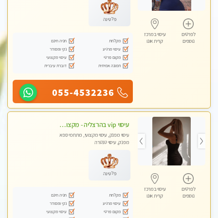
פלטינה
לפרטים
עיסוי במרכז
מקלחת
חניה חינם
נוספים
קרית אונו
עיסוי מרגיע
נקי ומסודר
מקום פרטי
עיסוי מקצועי
תמונה אמיתית
דוברת עיברית
055-4532236
עיסוי vip בהרצליה - מקצועי ומפנק ומיוחד highly recommended..new in the city
עיסוי מפנק, עיסוי מקצועי, מתחמי ספא
מפנק, עיסוי טנטרה
פלטינה
לפרטים
עיסוי במרכז
מקלחת
חניה חינם
נוספים
קרית אונו
עיסוי מרגיע
נקי ומסודר
מקום פרטי
עיסוי מקצועי