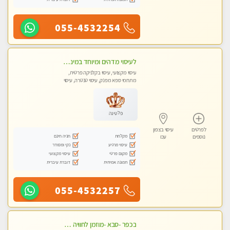
055-4532254
לעיסוי מדהים ומיוחד במינו !!מומלץ לחלוטין!!ללא מין !!
עיסוי מקצועי, עיסוי בקלניקה פרטית,
מתחמי ספא מפנק, עיסוי טנטרה, עיסוי
לנשים בלבד
פלטינה
לפרטים
עיסוי בצפון
מקלחת
חניה חינם
נוספים
עכו
עיסוי מרגיע
נקי ומסודר
מקום פרטי
עיסוי מקצועי
תמונה אמיתית
דוברת עיברית
055-4532257
בכפר -סבא -מוזמן לחוויה בלתי נשכחת!!!עיסוי מפנק ביותר מומלץ לחלוטין!!!