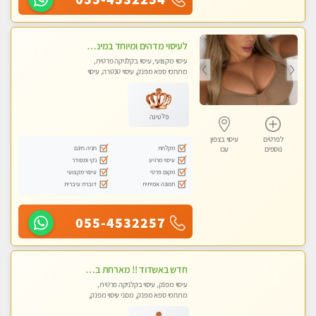
לעיסוי מדהים ומיוחד במינו !!מומלץ לחלוטין!!ללא מין !!
עיסוי מקצועי, עיסוי בקלניקה פרטית,
מתחמי ספא מפנק, עיסוי טנטרה, עיסוי
לנשים בלבד
פלטינה
לפרטים
עיסוי בצפון
מקלחת
חניה חינם
נוספים
עכו
עיסוי מרגיע
נקי ומסודר
מקום פרטי
עיסוי מקצועי
תמונה אמיתית
דוברת עיברית
055-4532257
חדש באשדוד !! מארחת בדירתי באופן פרטי ודיסקרטי מקום יפה מסודר נקי ואווירה נעימה יחס טוב בבית חםללא מין !!
עיסוי מפנק, עיסוי בקלניקה פרטית,
מתחמי ספא מפנק, מכוני עיסוי מפנק,
עיסוי טנטרה, עיסוי לנשים בלבד