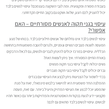
בעבודה מסורה ומקצועית. ומה לגבי השקעה בעצמכם? עיסוי לנשים בלבד
יכול להעניק לכם רוגע, שלווה ושקט גם בקצב החיים הקדחתני.
עיסוי בגני תקוה לאנשים מסורתיים – האם
אפשרי?
עיסוי לנשים בלבד אינו נחלתם של אנשים חילוניים בלבד. בכוחו של מגע
המעסה לשנות מצבים רגשיים וגופניים, ולגרום להטבה משמעותית בתחושה
הכללית. עיסויים במרכז יכולים להינתן לגברים ולנשים, גם לכאלו הדבקים
באורח החיים המסורתי. איך ניתן לעשות זאת?
נשים יכולות לקבל עיסוי בגני תקוה מנשים
גברים יכולים לקבל עיסוי בגני תקוה מגברים
בכדי לשמור על הצניעות ניתן לבצע את העיסוי עם בגדים
ההמלצה החד משמעית היא להישאר בלבוש מינמאלי, זאת על מנת
שהמסע יוכל לבצע את העיסוי המדויק והיעיל ביותר. עם זאת, מעסה
מקצועי ידע לגעת בנקודות האסטרטגיות והמדויקות ביותר גם כאשר תהיו
לבושים. עיסוי לנשים בלבד מתאים גם לכם!