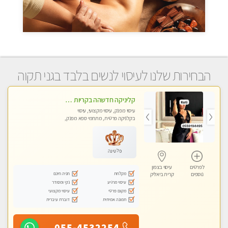
הבחירות שלנו לעיסוי לנשים בלבד בגני תקוה
קליניקה חדשהה בקריות מעסה איכותית מפנקת ומקצועית מאוד+נשים +זוגות
עיסוי מפנק, עיסוי מקצועי, עיסוי
בקלניקה פרטית, מתחמי ספא מפנק,
מכוני עיסוי מפנק, עיסוי טנטרה, עיסוי
לנשים בלבד
פלטינה
לפרטים
עיסוי בצפון
מקלחת
חניה חינם
נוספים
קרית ביאליק
עיסוי מרגיע
נקי ומסודר
מקום פרטי
עיסוי מקצועי
תמונה אמיתית
דוברת עיברית
055-4532254