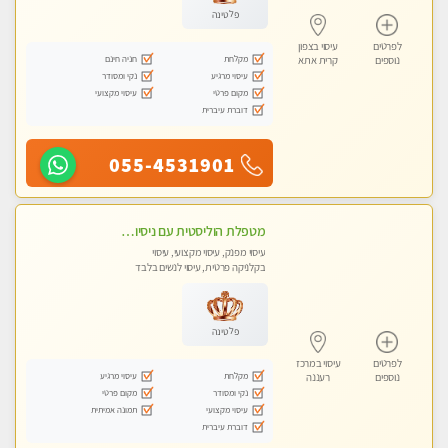
פלטינה
לפרטים
עיסוי בצפון
מקלחת
חניה חינם
נוספים
קרית אתא
עיסוי מרגיע
נקי ומסודר
מקום פרטי
עיסוי מקצועי
דוברת עיברית
055-4531901
מטפלת הוליסטית עם ניסיון מעל עשור. עיסוי הוליסטי לגוף ולנשמה עם שמנים חמים מתאים: לגברים/נשים ונשים בהריון . ומקצועית ברמה גבוהה
עיסוי מפנק, עיסוי מקצועי, עיסוי
בקלניקה פרטית, עיסוי לנשים בלבד
פלטינה
לפרטים
עיסוי במרכז
מקלחת
עיסוי מרגיע
נוספים
רעננה
נקי ומסודר
מקום פרטי
עיסוי מקצועי
תמונה אמיתית
דוברת עיברית