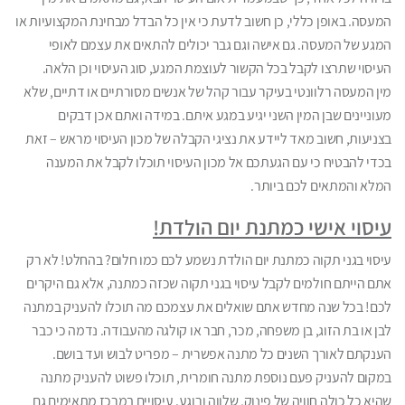
המעסה. באופן כללי, כן חשוב לדעת כי אין כל הבדל מבחינת המקצועיות או
המגע של המעסה. גם אישה וגם גבר יכולים להתאים את עצמם לאופי
העיסוי שתרצו לקבל בכל הקשור לעוצמת המגע, סוג העיסוי וכן הלאה.
מין המעסה רלוונטי בעיקר עבור קהל של אנשים מסורתיים או דתיים, שלא
מעוניינים שבן המין השני יגיע במגע איתם. במידה ואתם אכן דבקים
בצניעות, חשוב מאד ליידע את נציגי הקבלה של מכון העיסוי מראש – זאת
בכדי להבטיח כי עם הגעתכם אל מכון העיסוי תוכלו לקבל את המענה
המלא והמתאים לכם ביותר.
עיסוי אישי כמתנת יום הולדת!
עיסוי בגני תקוה כמתנת יום הולדת נשמע לכם כמו חלום? בהחלט! לא רק
אתם הייתם חולמים לקבל עיסוי בגני תקוה שכזה כמתנה, אלא גם היקרים
לכם! בכל שנה מחדש אתם שואלים את עצמכם מה תוכלו להעניק במתנה
לבן או בת הזוג, בן משפחה, מכר, חבר או קולגה מהעבודה. נדמה כי כבר
הענקתם לאורך השנים כל מתנה אפשרית – מפריט לבוש ועד בושם.
במקום להעניק פעם נוספת מתנה חומרית, תוכלו פשוט להעניק מתנה
שהיא כל כולה חוויה של פינוק, שלווה ורוגע. עיסויים במרכז מתאימים גם