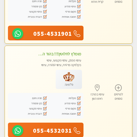
מקלחת
חניה חינם
נוספים
קרית אתא
עיסוי מרגיע
נקי ומסודר
מקום פרטי
עיסוי מקצועי
תמונה אמיתית
דוברת עיברית
055-4531901
מומלץ לחלוטין!!!! בהוד השרון מעסה מקצועית לעיסוי ברמה גבוהה VIP תתקשר .....
עיסוי מפנק, עיסוי מקצועי, עיסוי
בקלניקה פרטית, עיסוי טנטרה, עיסוי
לנשים בלבד
פלטינה
לפרטים
עיסוי במרכז
מקלחת
חניה חינם
נוספים
ראש העין
עיסוי מרגיע
נקי ומסודר
מקום פרטי
עיסוי מקצועי
תמונה אמיתית
דוברת עיברית
055-4532031