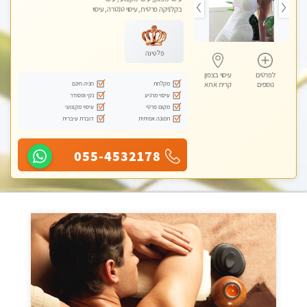
בקלניקה פרטית, עיסוי טנטרה, עיסוי
לנשים בלבד
פלטינה
לפרטים
עיסוי בצפון
מקלחת
חניה חינם
נוספים
קרית אתא
עיסוי מרגיע
נקי ומסודר
מקום פרטי
עיסוי מקצועי
תמונה אמיתית
דוברת עיברית
055-4532178