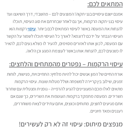
המתאים לכם:
אמנם ישנם עיסויים בגני תקוה! המוצעים לכם – מהשבדי, דרך השיאצו ועד
עיסוי בגני תקוה הרקמות, אך גם לאחר שבחרתם את סוג העיסוי, תוכלו
להנחות את המעסה באשר לעיסוי המתאים לכם ביותר.
עיסוי
רקמות הוא
העיסוי הנבחר על ידכם לדוגמא? לאורך כל העיסוי תוכלו לשמור על הקשר
עם המעסה, לכוון אותו לאזורים מסוימים, להעיר לו כשלא נעים לכם, להאיר
לו כשנעים לכם, להנחות אותו באשר לעוצמת המגע וכן הלאה.
עיסוי הרקמות – נפטרים מהמתחים והלחצים:
אורח החיים של המון אנשים יכול להיות מלחיץ: התחייבויות, פגישות, לוחות
זמנים, שילוב בין קריירה למשפחה ושלל מטלות שונות. עיסוי הרקמות
מתאים לאלו מכם המעוניינים להגיע להרפייה – גופנית ומנטלית עם שחרור
השרירים. המעסה מתמקד ברקמות העוטפות את השרירים, כך שגם אם
אתם מגיעים לחוצים, מתוחים וכווצים, אתם עתידים לצאת משוחררים,
רעננים ומאד חיוניים.
מנפצים מיתוס: עיסוי זה לא רק לעשירים!