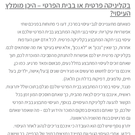
בקליניקה פרטית או בבית הפרטי – היכן מומלץ
העיסוי?
כשאתם מתעניינים לגבי עיסוי במרכז, דעו כי פתוחות בפניכם שתי
אפשרויות עיקריות: עיסוי בגני תקוה המתבצע בבית הפרטי שלכם או
עיסוי בגני תקוה המתבצע בקליניקה פרטית. לכל אדם ישנן העדפות
אחרות, כך שאין "נכון" או "לא נכון", אלא שיש בעיקר את מה שמתאים לכם.
בקליניקה פרטית יש לכם אפשרות להתנתק מהסביבה המוכרת לכם, תוך
שאתם זוכים לעיסוי המתבצע בחלל נעים, מבושם ומאד מרגיע. כמו כן,
אינכם צריכים לחשוש מרעשים או מגירויים שונים (בעל/אישה, ילדים, בעל
חיים, טלפונים, דפיקות בדלת וכן הלאה).
מנגד, עיסוי במרכז המתבצע בבית הפרטי שלכם מגלם בתוכו שלל יתרונות.
ראשית, אינכם צריכים לצאת מהבית, כך שאתם חוסכים המון זמן בכל
הקשור להגעה לקליניקת העיסויים. בנוסף, העיסוי מתבצע בבית הפרטי
שלכם, כך שאתם נמצאים במקום המוכר והידוע לכם – מה שאומר שאתם
גם מרגישים בנוח מהשניה הראשונה.
יתרון נוסף שיש לכם הוא העובדה כי אינכם צריכים לנהוג לאחר העיסוי.
כידוע, אחרי העיסוי הגוף וגם המיינד נמצאים במצב של הרפייה, כך שישנה