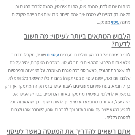
כמתנת יום הולדת, מתנת גיוס, מתנת אירוסין, מתנה לכבוד החגים וכן
הלאה. רק דמיינו לעצמכם איך אתם הייתם מרגישים אם הייתם מקבלים
מתנה
עיסוי
מפנק...
הלבוש המתאים ביותר לעיסוי: מה חשוב
לדעת?
לפני כניסתם אל חדר הטיפולים בו נערכים
עיסויים
שונים, תקבלו תדרוך
מלא אודות הלבוש המתאים ביותר לעיסוי. במרבית המקרים, יהיה עליכם
להישאר בתחתונים, כאשר סביבכם מגבת השומרת על הצניעות והפרטיות
שלכם. עם זאת, ישנם עיסויים בגני תקוה! בהם תוכלו להישאר בלבוש מלא.
כך לדוגמא, בעת שאתם מעוניינים לעבור עיסוי בגני תקוה המתמקד אך ורק
בראש, או לחילופין בעיסוי המתמקד באזור הכתפיים. בכדי שהעיסוי אכן
יהיה יעיל, האזור בו מתבצע העיסוי צריך להיות חשוף – כך שהמעסה יוכל
להגיע במגע ישיר עם אותו האזור וכך להרפות אותו, לשחרר אותו ולגרום
להטבה כללית.
אתם רשאים להדריך את המעסה באשר לעיסוי