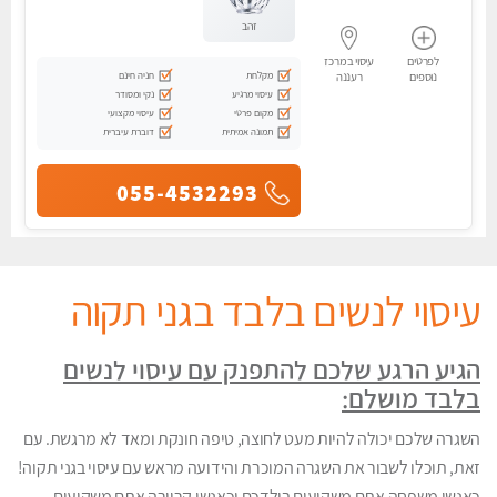
זהב
לפרטים
עיסוי במרכז
מקלחת
חניה חינם
נוספים
רעננה
עיסוי מרגיע
נקי ומסודר
מקום פרטי
עיסוי מקצועי
תמונה אמיתית
דוברת עיברית
055-4532293
עיסוי לנשים בלבד בגני תקוה
הגיע הרגע שלכם להתפנק עם עיסוי לנשים
בלבד מושלם:
השגרה שלכם יכולה להיות מעט לחוצה, טיפה חונקת ומאד לא מרגשת. עם
זאת, תוכלו לשבור את השגרה המוכרת והידועה מראש עם עיסוי בגני תקוה!
כאנשי משפחה אתם משקיעים בילדכם וכאנשי קריירה אתם משקיעים