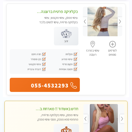
בקליניקה פרטית ברעננה עיסוי לחידוש אנרגיות עיסוי מומלץ מאוד !
עיסוי מפנק, עיסוי מקצועי, עיסוי
בקלניקה פרטית, עיסוי לנשים בלבד
זהב
לפרטים
עיסוי במרכז
מקלחת
חניה חינם
נוספים
רעננה
עיסוי מרגיע
נקי ומסודר
מקום פרטי
עיסוי מקצועי
תמונה אמיתית
דוברת עיברית
055-4532293
חדש באשדוד !! מארחת בדירתי באופן פרטי ודיסקרטי מקום יפה מסודר נקי ואווירה נעימה יחס טוב בבית חםללא מין !!
עיסוי מפנק, עיסוי בקלניקה פרטית,
מתחמי ספא מפנק, מכוני עיסוי מפנק,
עיסוי טנטרה, עיסוי לנשים בלבד