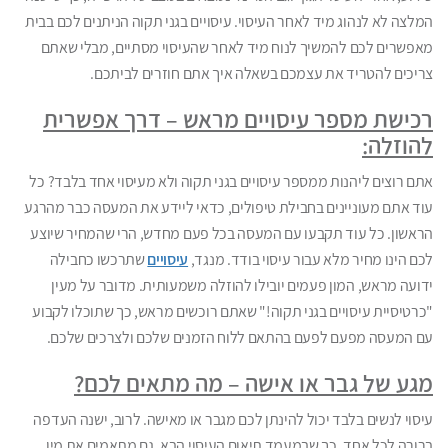
המלצה לא לנהוג מיד לאחר העיסוי. עיסויים בגני תקוה הניתנים לכם בבית
מאפשרים לכם להמשיך לנוח מיד לאחר שהעיסוי מסתיים, מבלי שאתם
צריכים להטריד את עצמכם בשאלה איך אתם חוזרים לביתכם.
רכישת מספר עיסויים מראש – דרך אפשרית
להוזלה:
אתם רוצים ליהנות ממספר עיסויים בגני תקוה ולא מעיסוי אחד בלבד? כל
עוד אתם מעוניינים בחבילת טיפולים, כדאי ליידע את המעסה כבר מהרגע
הראשון. כל עוד תקבעו עם המעסה בכל פעם מחדש, הרי שהמחיר שיוצע
לכם הינו מחיר מלא עבור עיסוי בודד. מנגד,
עיסויים
שתרכשו כחבילה
ידועה מראש, המון פעמים יובילו להוזלה משמעותית. מדובר על מעין
"כרטיסיית עיסויים בגני תקוה!" שאתם רוכשים מראש, כך שתוכלו לקבוע
עם המעסה מפעם לפעם בהתאם ללוח הזמנים שלכם ולצרכים שלכם.
מגע של גבר או אישה – מה מתאים לכם?
עיסוי לנשים בלבד יכול להינתן לכם מגבר או מאישה. לרוב, ישנה העדפה
ברורה לכל אחד, כך שבמעמד תיאום העיסוי הבא, גם מתאמים את מין