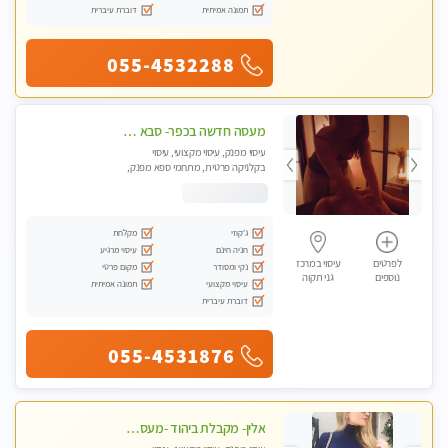
תמונה אמיתית
דוברת עיברית
055-4532288
מעסה חדשה בכפר- סבא מוזמן לחוויה בלתי נשכחת!!!עיסוי מפנק ומקצועי ביותר במקום פרטי לחלוטין!
עיסוי מפנק, עיסוי מקצועי, עיסוי
בקלניקה פרטית, מתחמי ספא מפנק,
עיסוי טנטרה
ג'קוזי
מקלחת
חניה חינם
עיסוי מרגיע
לפרטים
עיסוי במרכז
נקי ומסודר
מקום פרטי
נוספים
גני תקוה
עיסוי מקצועי
תמונה אמיתית
דוברת עיברית
055-4531876
אלין- מקבלת ביהוד -מעסה פרטית ואיכותית לבד ביהוד . עיסוי מפנק איכותי מקצועי אצלי ביהוד