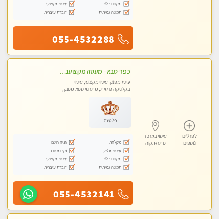
מקום פרטי
עיסוי מקצועי
תמונה אמיתית
דוברת עיברית
055-4532288
כפר-סבא - מעסה מקצוענית אלופה-מומלץ לחלוטין!! מעסה מקצועית ואיכותית
עיסוי מפנק, עיסוי מקצועי, עיסוי
בקלניקה פרטית, מתחמי ספא מפנק,
עיסוי טנטרה
פלטינה
לפרטים
עיסוי במרכז
מקלחת
חניה חינם
נוספים
פתח-תקוה
עיסוי מרגיע
נקי ומסודר
מקום פרטי
עיסוי מקצועי
תמונה אמיתית
דוברת עיברית
055-4532141