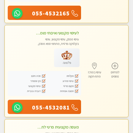
055-4532165
לעיסוי מקצועי ואיכותי מומלץ מאוד!! ממתינה לך שתגיע , מעסה פרטית … ❤️
עיסוי מפנק, עיסוי מקצועי, עיסוי
בקלניקה פרטית, מתחמי ספא מפנק,
עיסוי טנטרה
פלטינה
לפרטים
עיסוי במרכז
מקלחת
חניה חינם
נוספים
פתח-תקוה
עיסוי מרגיע
נקי ומסודר
מקום פרטי
עיסוי מקצועי
תמונה אמיתית
דוברת עיברית
055-4532081
מעסה מקצועית פרטי לחלוטין .ללא מין !!!