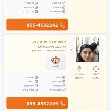
עיסוי מרגיע
נקי ומסודר
מקום פרטי
עיסוי מקצועי
תמונה אמיתית
דוברת עיברית
055-4532242
מעסה חדשה רמת גן -לעיסוי מיוחד ואיכותי מקום פרטי ואינטימי ושקט מומלץ לחלוטין!!
עיסוי מפנק, עיסוי מקצועי, עיסוי
בקלניקה פרטית, מתחמי ספא מפנק
פלטינה
לפרטים
עיסוי במרכז
מקלחת
חניה חינם
נוספים
קרית אונו
עיסוי מרגיע
נקי ומסודר
מקום פרטי
עיסוי מקצועי
תמונה אמיתית
דוברת עיברית
055-4532209