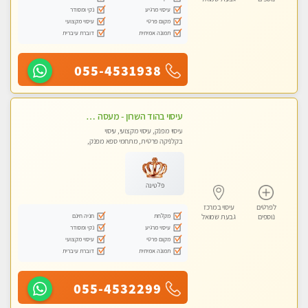
עיסוי מרגיע
נקי ומסודר
מקום פרטי
עיסוי מקצועי
תמונה אמיתית
דוברת עיברית
055-4531938
עיסוי בהוד השרון - מעסה חדשה ואיכותית לעיסוי מרגיע ומפנק VIP-מומלץ לחלוטין! פרטי! ​​​​​​ Highly recommended
עיסוי מפנק, עיסוי מקצועי, עיסוי
בקלניקה פרטית, מתחמי ספא מפנק,
עיסוי טנטרה
פלטינה
לפרטים
עיסוי במרכז
מקלחת
חניה חינם
נוספים
גבעת שמואל
עיסוי מרגיע
נקי ומסודר
מקום פרטי
עיסוי מקצועי
תמונה אמיתית
דוברת עיברית
055-4532299