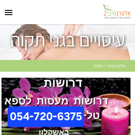
עיסויים בגני תקוה
אלטרנטיבי > מחוז