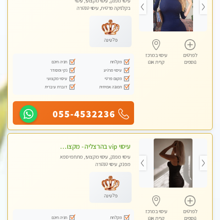
עיסוי מפנק, עיסוי מקצועי, עיסוי
בקלניקה פרטית, עיסוי טנטרה
פלטינה
לפרטים
עיסוי במרכז
מקלחת
חניה חינם
נוספים
קרית אונו
עיסוי מרגיע
נקי ומסודר
מקום פרטי
עיסוי מקצועי
תמונה אמיתית
דוברת עיברית
055-4532236
עיסוי vip בהרצליה - מקצועי ומפנק ומיוחד highly recommended..new in the city
עיסוי מפנק, עיסוי מקצועי, מתחמי ספא
מפנק, עיסוי טנטרה
פלטינה
לפרטים
עיסוי במרכז
מקלחת
חניה חינם
נוספים
קרית אונו