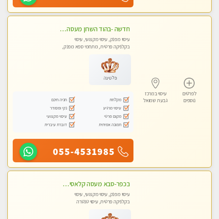
חדשה -בהוד השרון מעסה איכותית מפנקת ומקצועית לעיסוי חלומי .....
עיסוי מפנק, עיסוי מקצועי, עיסוי
בקלניקה פרטית, מתחמי ספא מפנק,
מכוני עיסוי מפנק, עיסוי טנטרה
פלטינה
לפרטים
עיסוי במרכז
מקלחת
חניה חינם
נוספים
גבעת שמואל
עיסוי מרגיע
נקי ומסודר
מקום פרטי
עיסוי מקצועי
תמונה אמיתית
דוברת עיברית
055-4531985
בכפר-סבא מעסה קלאסית ומפנקת. . highly recommended..new in the city
עיסוי מפנק, עיסוי מקצועי, עיסוי
בקלניקה פרטית, עיסוי טנטרה