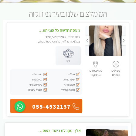
המומלצים שלנו בעיר גני תקוה
מעסה חדשה כל סוגי העיסויים מעסה מקצועית ואיכותית פרטי!!!מומלץ לחלוטין!!
עיסוי מפנק, עיסוי מקצועי, עיסוי
בקלניקה פרטית, מתחמי ספא מפנק,
עיסוי טנטרה
זהב
לפרטים
עיסוי במרכז
מקלחת
חניה חינם
נוספים
גני תקוה
עיסוי מרגיע
נקי ומסודר
מקום פרטי
עיסוי מקצועי
תמונה אמיתית
דוברת עיברית
055-4532137
אלין- מקבלת ביהוד -מעסה פרטית ואיכותית לבד ביהוד . עיסוי מפנק אצלי ביהוד