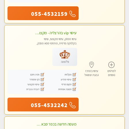
055-4532159
עיסוי vip בהרצליה - מקצועי ומפנק ומקצועי ומיוחד
עיסוי מפנק, עיסוי מקצועי, עיסוי
בקלניקה פרטית, מתחמי ספא מפנק,
עיסוי טנטרה
פלטינה
לפרטים
עיסוי במרכז
מקלחת
חניה חינם
נוספים
גבעת שמואל
עיסוי מרגיע
נקי ומסודר
מקום פרטי
עיסוי מקצועי
תמונה אמיתית
דוברת עיברית
055-4532242
מעסה חדשה בכפר סבא כל סוגי העיסויים מעסה מקצועית ואיכותית פרטי!!!מומלץ לחלוטין!! ללא מין !