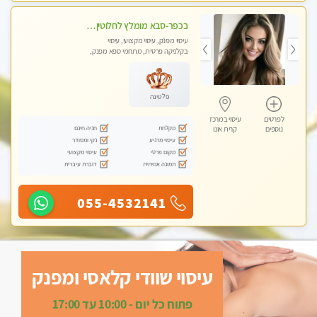
בכפר-סבא מומלץ לחלוטין!!!! מעסה מקצועית לעיסוי ברמה גבוהה VIP תתקשר .....
עיסוי מפנק, עיסוי מקצועי, עיסוי
בקלניקה פרטית, מתחמי ספא מפנק,
עיסוי טנטרה
פלטינה
לפרטים
עיסוי במרכז
מקלחת
חניה חינם
נוספים
קרית אונו
עיסוי מרגיע
נקי ומסודר
מקום פרטי
עיסוי מקצועי
תמונה אמיתית
דוברת עיברית
055-4532141
עיסוי שוודי קלאסי ומפנק
פתוח כל יום - 10:00 עד 17:00