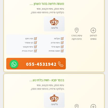
מעסה חדשה בהוד השרון ואיכותית לעיסוי מקצועי מרגיע ומפנק VIP-מומלץ לחלוטין! פרטי! ​​​​​​ Highly recommended ללא מין !
עיסוי מפנק, עיסוי מקצועי, עיסוי
בקלניקה פרטית, מתחמי ספא מפנק,
עיסוי טנטרה
פלטינה
לפרטים
עיסוי במרכז
מקלחת
חניה חינם
נוספים
פתח-תקוה
עיסוי מרגיע
נקי ומסודר
מקום פרטי
עיסוי מקצועי
תמונה אמיתית
דוברת עיברית
055-4531942
בכפר סבא - חוויה בלתי נשכחת ומפנקת במיוחד
עיסוי מפנק, עיסוי מקצועי, עיסוי
בקלניקה פרטית, מתחמי ספא מפנק,
עיסוי טנטרה
פלטינה