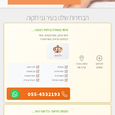
הבחירות שלנו בעיר גני תקוה
עיסוי באווירה ביתית רגועה בהוד- השרון
עיסוי מפנק, עיסוי מקצועי, עיסוי
בקלניקה פרטית, עיסוי טנטרה
פלטינה
לפרטים
עיסוי במרכז
מקלחת
חניה חינם
נוספים
קרית אונו
עיסוי מרגיע
נקי ומסודר
מקום פרטי
עיסוי מקצועי
תמונה אמיתית
דוברת עיברית
055-4532193
מעסה חדשה -כל סוגי העיסויים מעסה מקצועית ואיכותית פרטי!!!מומלץ לחלוטין!!