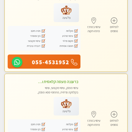
עיסוי טנטרה
פלטינה
לפרטים
עיסוי במרכז
מקלחת
חניה חינם
נוספים
פתח-תקוה
עיסוי מרגיע
נקי ומסודר
מקום פרטי
עיסוי מקצועי
תמונה אמיתית
דוברת עיברית
055-4531952
ברעננה מעסה קלאסית ומפנקת. highly recommended..new in the city
עיסוי מפנק, עיסוי מקצועי, עיסוי
בקלניקה פרטית, מתחמי ספא מפנק,
עיסוי טנטרה
פלטינה
לפרטים
עיסוי במרכז
מקלחת
חניה חינם
נוספים
פתח-תקוה
עיסוי מרגיע
נקי ומסודר