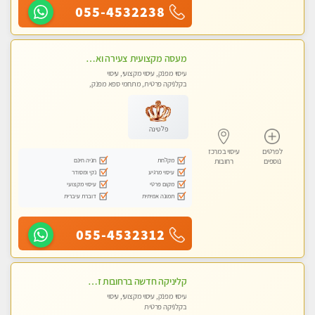
055-4532238
מעסה מקצועית צעירה ואיכותית פרטי!!! מ 10:00 בבוקר עד 18:00 בערב.
עיסוי מפנק, עיסוי מקצועי, עיסוי
בקלניקה פרטית, מתחמי ספא מפנק,
עיסוי טנטרה
פלטינה
לפרטים
עיסוי במרכז
מקלחת
חניה חינם
נוספים
רחובות
עיסוי מרגיע
נקי ומסודר
מקום פרטי
עיסוי מקצועי
תמונה אמיתית
דוברת עיברית
055-4532312
קליניקה חדשה ברחובות זמן לנפש, זמן לגוף, זמן לנשמה.. בוא להתפנק בעיסוי מושלם..
עיסוי מפנק, עיסוי מקצועי, עיסוי
בקלניקה פרטית