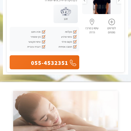
בקלניקה פרטית, עיסוי טנטרה
זהב
לפרטים
עיסוי במרכז
מקלחת
חניה חינם
נוספים
גדרה
עיסוי מרגיע
נקי ומסודר
מקום פרטי
עיסוי מקצועי
תמונה אמיתית
דוברת עיברית
055-4532351