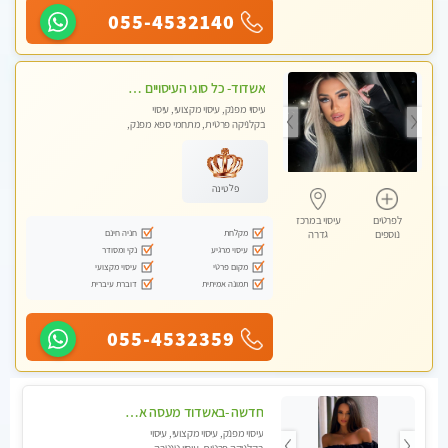
055-4532140
אשדוד- כל סוגי העיסויים מעסה מקצועית ואיכותית פרטי!!!
עיסוי מפנק, עיסוי מקצועי, עיסוי
בקלניקה פרטית, מתחמי ספא מפנק,
עיסוי טנטרה
פלטינה
לפרטים
עיסוי במרכז
מקלחת
חניה חינם
נוספים
גדרה
עיסוי מרגיע
נקי ומסודר
מקום פרטי
עיסוי מקצועי
תמונה אמיתית
דוברת עיברית
055-4532359
חדשה -באשדוד מעסה איכותית מפנקת ומקצועית לעיסוי חלומי ..... בגבעתיים
עיסוי מפנק, עיסוי מקצועי, עיסוי