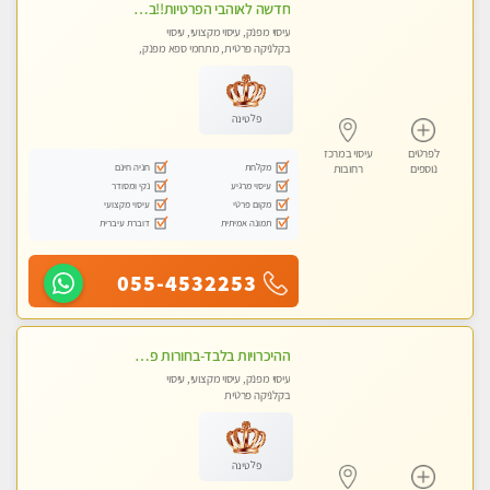
חדשה לאוהבי הפרטיות!!בראשון לציון! מעסה vip מפנקת בקליניקה פרטית לחלוטין!!! לבד! לרציניים בלבד! מומלץ!
עיסוי מפנק, עיסוי מקצועי, עיסוי
בקלניקה פרטית, מתחמי ספא מפנק,
עיסוי טנטרה
פלטינה
לפרטים
עיסוי במרכז
מקלחת
חניה חינם
נוספים
רחובות
עיסוי מרגיע
נקי ומסודר
מקום פרטי
עיסוי מקצועי
תמונה אמיתית
דוברת עיברית
055-4532253
ההיכרויות בלבד-בחורות פרטיות ברמה גבוהה לקשר דיסקרטי עם תמיכה-לא עיסוי !!!
עיסוי מפנק, עיסוי מקצועי, עיסוי
בקלניקה פרטית
פלטינה