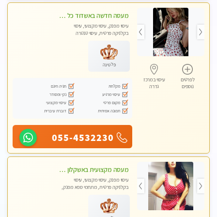
מעסה חדשה באשדוד כל סוגי העיסויים מעסה מקצועית ואיכותית פרטי!!!מומלץ לחלוטין!! Private! Highly recommended
עיסוי מפנק, עיסוי מקצועי, עיסוי
בקלניקה פרטית, עיסוי טנטרה
פלטינה
לפרטים
עיסוי במרכז
מקלחת
חניה חינם
נוספים
גדרה
עיסוי מרגיע
נקי ומסודר
מקום פרטי
עיסוי מקצועי
תמונה אמיתית
דוברת עיברית
055-4532230
מעסה מקצועית באשקלון מסאז' מפנק ומשחרר ומרגיע באווירה נעימה ושקטה
עיסוי מפנק, עיסוי מקצועי, עיסוי
בקלניקה פרטית, מתחמי ספא מפנק,
עיסוי טנטרה