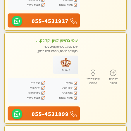
תמונה אמיתית
דוברת עיברית
055-4531927
עיסוי בראשון לציון - קליניקה פרטית עיסוי קסום איכותי ומרגיע מידי זהב עיסוי שבדי קלאסי ורפלקסולוגיה שרות מקצועי טל- 052-4818650
עיסוי מפנק, עיסוי מקצועי, עיסוי
בקלניקה פרטית, מתחמי ספא מפנק,
מכוני עיסוי מפנק
פלטינה
לפרטים
עיסוי במרכז
מקלחת
חניה חינם
נוספים
רחובות
עיסוי מרגיע
נקי ומסודר
מקום פרטי
עיסוי מקצועי
תמונה אמיתית
דוברת עיברית
055-4531899