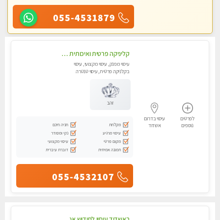
055-4531879
קליניקה פרטית ואיכותית באשדוד 0535019250
עיסוי מפנק, עיסוי מקצועי, עיסוי
בקלניקה פרטית, עיסוי טנטרה
זהב
לפרטים
עיסוי בדרום
מקלחת
חניה חינם
נוספים
אשדוד
עיסוי מרגיע
נקי ומסודר
מקום פרטי
עיסוי מקצועי
תמונה אמיתית
דוברת עיברית
055-4532107
באשדוד עיסוי לחידוש אנרגיות עיסוי חלומי מומלץ מאוד ! highly recommended..new in the city