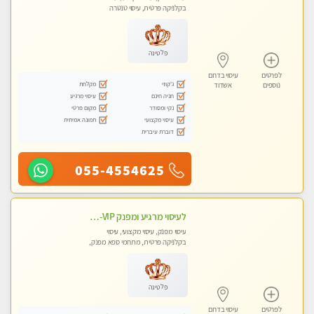
בקלניקה פרטית, עיסוי טנטרה
פלטינה
לפרטים
עיסוי בדרום
ג'קוזי
מקלחת
נוספים
אשדוד
חניה חינם
עיסוי מרגיע
נקי ומסודר
מקום פרטי
עיסוי מקצועי
תמונה אמיתית
דוברת עיברית
055-4554625
לעיסוי מרגיע ומפנק VIP-מומלץ לחלוטין! פרטי! ​​​​​​ Highly recommended
עיסוי מפנק, עיסוי מקצועי, עיסוי
בקלניקה פרטית, מתחמי ספא מפנק,
מכוני עיסוי מפנק, עיסוי עד הבית, עיסוי
טנטרה
פלטינה
לפרטים
עיסוי בדרום