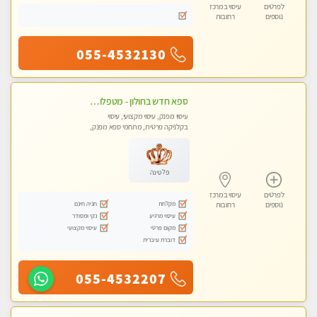
לפרטים
עיסוי במרכז
נוספים
רחובות
055-4532130
ספא חדש בחולון - מטפלות מקצועיות ברמה גבוהה מומלץ מאוד !!! . . highly recommended..new in the city -אין פרטים נוספים במקום -ללא מין !!
עיסוי מפנק, עיסוי מקצועי, עיסוי
בקלניקה פרטית, מתחמי ספא מפנק,
עיסוי טנטרה
פלטינה
לפרטים
עיסוי במרכז
מקלחת
חניה חינם
נוספים
רחובות
עיסוי מרגיע
נקי ומסודר
מקום פרטי
עיסוי מקצועי
דוברת עיברית
055-4532207