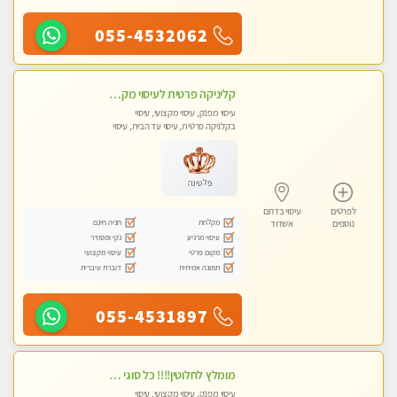
055-4532062
קליניקה פרטית לעיסוי מקצועי ואלטרנטיבי ברמה גבוהה VIP תתקשר ..... highly recommended..new in the city
עיסוי מפנק, עיסוי מקצועי, עיסוי
בקלניקה פרטית, עיסוי עד הבית, עיסוי
טנטרה
פלטינה
לפרטים
עיסוי בדרום
מקלחת
חניה חינם
נוספים
אשדוד
עיסוי מרגיע
נקי ומסודר
מקום פרטי
עיסוי מקצועי
תמונה אמיתית
דוברת עיברית
055-4531897
מומלץ לחלוטין!!!! כל סוגי העיסויים מעסה מקצועית ואיכותית פרטי!!!
עיסוי מפנק, עיסוי מקצועי, עיסוי