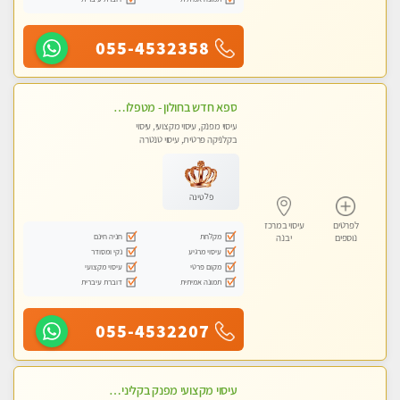
055-4532358
ספא חדש בחולון - מטפלות מקצועיות ברמה גבוהה מומלץ מאוד !!! . . highly recommended..new in the city -אין פרטים נוספים במקום -ללא מין !!
עיסוי מפנק, עיסוי מקצועי, עיסוי
בקלניקה פרטית, עיסוי טנטרה
פלטינה
לפרטים
עיסוי במרכז
מקלחת
חניה חינם
נוספים
יבנה
עיסוי מרגיע
נקי ומסודר
מקום פרטי
עיסוי מקצועי
תמונה אמיתית
דוברת עיברית
055-4532207
עיסוי מקצועי מפנק בקליניקה פרטית שירות vip לרציניים בלבד! מומלץ!! ללא מין