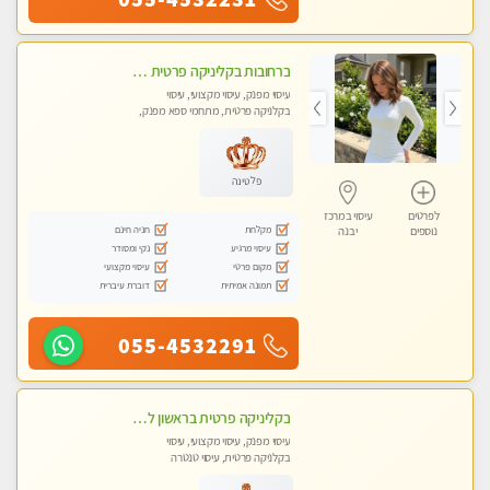
ברחובות בקליניקה פרטית כל סוגי העיסויים מעסה מקצועית ואיכותית פרטי!!
עיסוי מפנק, עיסוי מקצועי, עיסוי
בקלניקה פרטית, מתחמי ספא מפנק,
עיסוי טנטרה
פלטינה
לפרטים
עיסוי במרכז
מקלחת
חניה חינם
נוספים
יבנה
עיסוי מרגיע
נקי ומסודר
מקום פרטי
עיסוי מקצועי
תמונה אמיתית
דוברת עיברית
055-4532291
בקליניקה פרטית בראשון לציון שירות vip לרציניים בלבד! מומלץ!!-ללא מין !!
עיסוי מפנק, עיסוי מקצועי, עיסוי
בקלניקה פרטית, עיסוי טנטרה