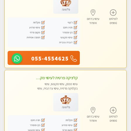
פלטינה
לפרטים
עיסוי בדרום
ג'קוזי
מקלחת
נוספים
אשדוד
חניה חינם
עיסוי מרגיע
נקי ומסודר
מקום פרטי
עיסוי מקצועי
תמונה אמיתית
דוברת עיברית
055-4554625
קליניקה פרטית לעיסוי מקצועי ואלטרנטיבי ברמה גבוהה VIP תתקשר ..... highly recommended..new in the city
עיסוי מפנק, עיסוי מקצועי, עיסוי
בקלניקה פרטית, עיסוי עד הבית, עיסוי
טנטרה
פלטינה
לפרטים
עיסוי בדרום
מקלחת
חניה חינם
נוספים
אשדוד
עיסוי מרגיע
נקי ומסודר
מקום פרטי
עיסוי מקצועי