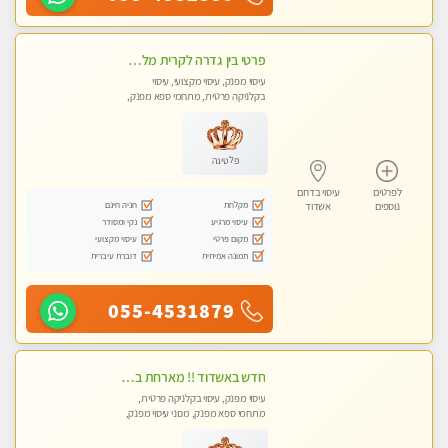
פרטי בין גדרה לקרית מלאכי VIP-מומלץ לחלוטין! פרטי! ​​​​​​ ללא מין! Highly recommended
עיסוי מפנק, עיסוי מקצועי, עיסוי
בקלניקה פרטית, מתחמי ספא מפנק,
עיסוי טנטרה
פלטינה
לפרטים
עיסוי בדרום
מקלחת
חניה חינם
נוספים
אשדוד
עיסוי מרגיע
נקי ומסודר
מקום פרטי
עיסוי מקצועי
תמונה אמיתית
דוברת עיברית
055-4531879
חדש באשדוד !! מארחת בדירתי באופן פרטי ודיסקרטי מקום יפה מסודר נקי ואווירה נעימה יחס טוב בבית חםללא מין !!
עיסוי מפנק, עיסוי בקלניקה פרטית,
מתחמי ספא מפנק, מכוני עיסוי מפנק,
עיסוי טנטרה, עיסוי לנשים בלבד