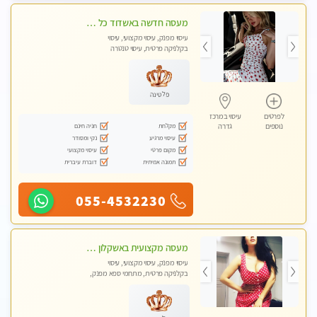
מעסה חדשה באשדוד כל סוגי העיסויים מעסה מקצועית ואיכותית פרטי!!!מומלץ לחלוטין!! Private! Highly recommended
עיסוי מפנק, עיסוי מקצועי, עיסוי
בקלניקה פרטית, עיסוי טנטרה
פלטינה
לפרטים
עיסוי במרכז
מקלחת
חניה חינם
נוספים
גדרה
עיסוי מרגיע
נקי ומסודר
מקום פרטי
עיסוי מקצועי
תמונה אמיתית
דוברת עיברית
055-4532230
מעסה מקצועית באשקלון מסאז' מפנק ומשחרר ומרגיע באווירה נעימה ושקטה
עיסוי מפנק, עיסוי מקצועי, עיסוי
בקלניקה פרטית, מתחמי ספא מפנק,
עיסוי טנטרה