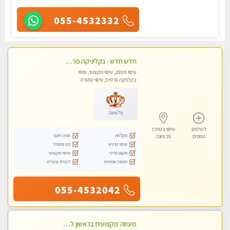
055-4532332
חדש חדש - בקליניקה פרטית בחולון עיסוי לחידוש אנרגיות עיסוי חלומי מומלץ מאוד-ללא מין! highly recommended new in the city
עיסוי מפנק, עיסוי מקצועי, עיסוי
בקלניקה פרטית, עיסוי טנטרה
פלטינה
לפרטים
עיסוי במרכז
מקלחת
חניה חינם
נוספים
נס ציונה
עיסוי מרגיע
נקי ומסודר
מקום פרטי
עיסוי מקצועי
תמונה אמיתית
דוברת עיברית
055-4532042
מעסה מקצועית בראשון לציון קליניקה פרטית לבריאות הגוף לעיסוי מקצועי ומפנק -שעות עבודה -10:00-23:00