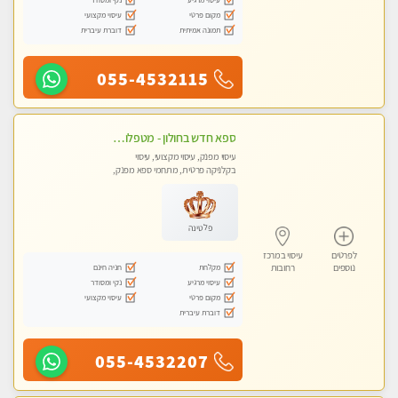
מקום פרטי
עיסוי מקצועי
תמונה אמיתית
דוברת עיברית
055-4532115
ספא חדש בחולון - מטפלות מקצועיות ברמה גבוהה מומלץ מאוד !!! . . highly recommended..new in the city -אין פרטים נוספים במקום -ללא מין !!
עיסוי מפנק, עיסוי מקצועי, עיסוי
בקלניקה פרטית, מתחמי ספא מפנק,
עיסוי טנטרה
פלטינה
לפרטים
עיסוי במרכז
מקלחת
חניה חינם
נוספים
רחובות
עיסוי מרגיע
נקי ומסודר
מקום פרטי
עיסוי מקצועי
דוברת עיברית
055-4532207