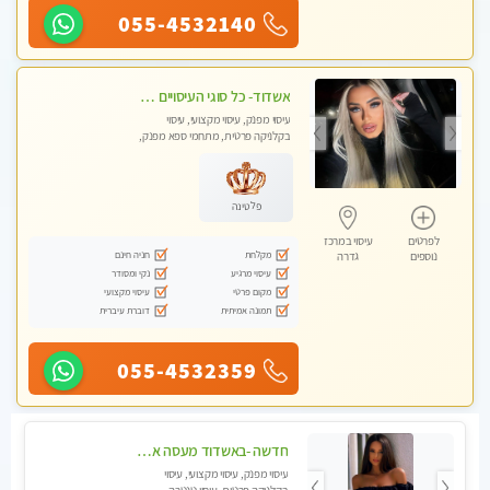
055-4532140
אשדוד- כל סוגי העיסויים מעסה מקצועית ואיכותית פרטי!!!
עיסוי מפנק, עיסוי מקצועי, עיסוי
בקלניקה פרטית, מתחמי ספא מפנק,
עיסוי טנטרה
פלטינה
לפרטים
עיסוי במרכז
מקלחת
חניה חינם
נוספים
גדרה
עיסוי מרגיע
נקי ומסודר
מקום פרטי
עיסוי מקצועי
תמונה אמיתית
דוברת עיברית
055-4532359
חדשה -באשדוד מעסה איכותית מפנקת ומקצועית לעיסוי חלומי ..... בגבעתיים
עיסוי מפנק, עיסוי מקצועי, עיסוי