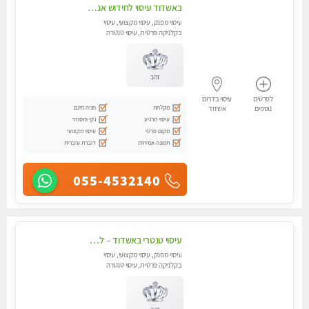
באשדוד עיסוי לחידוש אנרגיות עיסוי חלומי מומלץ מאוד ! highly recommended..new in the city
עיסוי מפנק, עיסוי מקצועי, עיסוי
בקלניקה פרטית, עיסוי טנטרה
זהב
לפרטים
עיסוי בדרום
מקלחת
חניה חינם
נוספים
אשדוד
עיסוי מרגיע
נקי ומסודר
מקום פרטי
עיסוי מקצועי
תמונה אמיתית
דוברת עיברית
055-4532140
עיסוי טנטרי באשדוד – לא מה שחשבת הרבה יותר ממה שדמיינת
עיסוי מפנק, עיסוי מקצועי, עיסוי
בקלניקה פרטית, עיסוי טנטרה