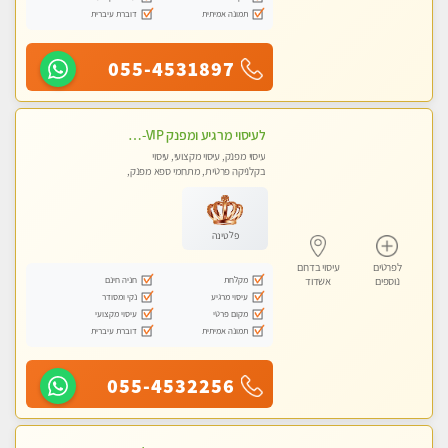
תמונה אמיתית
דוברת עיברית
055-4531897
לעיסוי מרגיע ומפנק VIP-מומלץ לחלוטין! פרטי! ​​​​​​ Highly recommended
עיסוי מפנק, עיסוי מקצועי, עיסוי
בקלניקה פרטית, מתחמי ספא מפנק,
מכוני עיסוי מפנק, עיסוי עד הבית, עיסוי
טנטרה
פלטינה
לפרטים
עיסוי בדרום
מקלחת
חניה חינם
נוספים
אשדוד
עיסוי מרגיע
נקי ומסודר
מקום פרטי
עיסוי מקצועי
תמונה אמיתית
דוברת עיברית
055-4532256