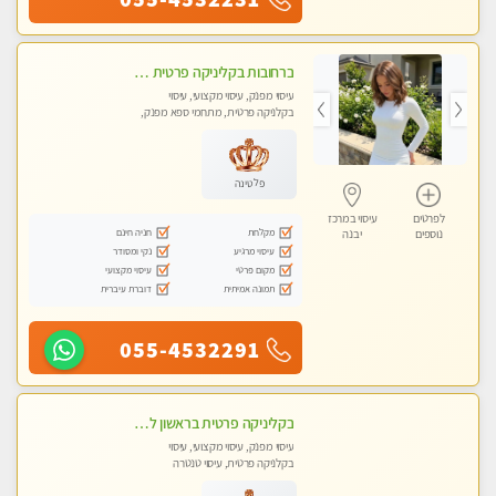
ברחובות בקליניקה פרטית כל סוגי העיסויים מעסה מקצועית ואיכותית פרטי!!
עיסוי מפנק, עיסוי מקצועי, עיסוי
בקלניקה פרטית, מתחמי ספא מפנק,
עיסוי טנטרה
פלטינה
לפרטים
עיסוי במרכז
מקלחת
חניה חינם
נוספים
יבנה
עיסוי מרגיע
נקי ומסודר
מקום פרטי
עיסוי מקצועי
תמונה אמיתית
דוברת עיברית
055-4532291
בקליניקה פרטית בראשון לציון שירות vip לרציניים בלבד! מומלץ!!-ללא מין !!
עיסוי מפנק, עיסוי מקצועי, עיסוי
בקלניקה פרטית, עיסוי טנטרה