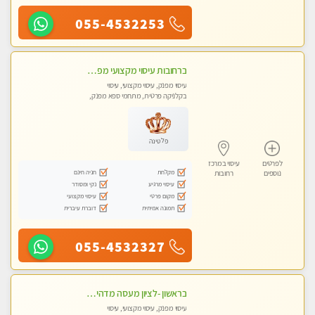
055-4532253
ברחובות עיסוי מקצועי מפנק וכול סוגי העיסויים רמה גבוהה! ללא מין !
עיסוי מפנק, עיסוי מקצועי, עיסוי
בקלניקה פרטית, מתחמי ספא מפנק,
מכוני עיסוי מפנק, עיסוי טנטרה
פלטינה
לפרטים
עיסוי במרכז
מקלחת
חניה חינם
נוספים
רחובות
עיסוי מרגיע
נקי ומסודר
מקום פרטי
עיסוי מקצועי
תמונה אמיתית
דוברת עיברית
055-4532327
בראשון -לציון מעסה מדהימה ביותר בתל אביב ומומלץ לחלוטין! פרטי! ​​​​​​ Highly recommended
עיסוי מפנק, עיסוי מקצועי, עיסוי