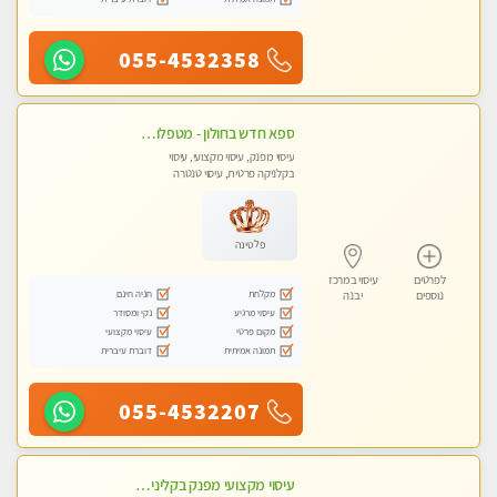
055-4532358
ספא חדש בחולון - מטפלות מקצועיות ברמה גבוהה מומלץ מאוד !!! . . highly recommended..new in the city -אין פרטים נוספים במקום -ללא מין !!
עיסוי מפנק, עיסוי מקצועי, עיסוי
בקלניקה פרטית, עיסוי טנטרה
פלטינה
לפרטים
עיסוי במרכז
מקלחת
חניה חינם
נוספים
יבנה
עיסוי מרגיע
נקי ומסודר
מקום פרטי
עיסוי מקצועי
תמונה אמיתית
דוברת עיברית
055-4532207
עיסוי מקצועי מפנק בקליניקה פרטית שירות vip לרציניים בלבד! מומלץ!! ללא מין