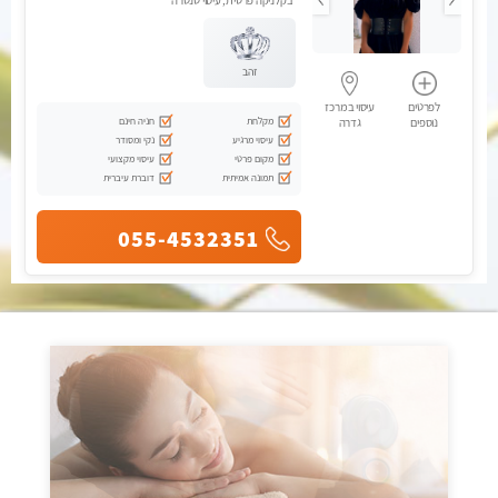
בקלניקה פרטית, עיסוי טנטרה
זהב
לפרטים
עיסוי במרכז
מקלחת
חניה חינם
נוספים
גדרה
עיסוי מרגיע
נקי ומסודר
מקום פרטי
עיסוי מקצועי
תמונה אמיתית
דוברת עיברית
055-4532351