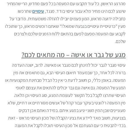
מהרגע הראשון. כל עוד תקבעו עם המעסה בכל פעם מחדש, הרי שהמחיר
שיוצע לכם הינו מחיר מלא עבור עיסוי בודד. מנגד,
עיסויים
שתרכשו
כחבילה ידועה מראש, המון פעמים יובילו להוזלה משמעותית. מדובר על
מעין "כרטיסיית עיסויים בגבעת שמואל!" שאתם רוכשים מראש, כך שתוכלו
לקבוע עם המעסה מפעם לפעם בהתאם ללוח הזמנים שלכם ולצרכים
שלכם.
מגע של גבר או אישה – מה מתאים לכם?
עיסוי מגבר לגבר יכול להינתן לכם מגבר או מאישה. לרוב, ישנה העדפה
ברורה לכל אחד, כך שבמעמד תיאום העיסוי הבא, גם מתאמים את מין
המעסה. באופן כללי, כן חשוב לדעת כי אין כל הבדל מבחינת המקצועיות או
המגע של המעסה. גם אישה וגם גבר יכולים להתאים את עצמם לאופי
העיסוי שתרצו לקבל בכל הקשור לעוצמת המגע, סוג העיסוי וכן הלאה.
מין המעסה רלוונטי בעיקר עבור קהל של אנשים מסורתיים או דתיים, שלא
מעוניינים שבן המין השני יגיע במגע איתם. במידה ואתם אכן דבקים
בצניעות, חשוב מאד ליידע את נציגי הקבלה של מכון העיסוי מראש – זאת
בכדי להבטיח כי עם הגעתכם אל מכון העיסוי תוכלו לקבל את המענה