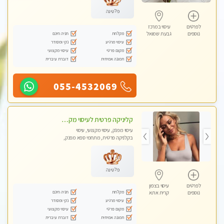
פלטינה
לפרטים
עיסוי במרכז
מקלחת
חניה חינם
נוספים
גבעת שמואל
עיסוי מרגיע
נקי ומסודר
מקום פרטי
עיסוי מקצועי
תמונה אמיתית
דוברת עיברית
055-4532069
קליניקה פרטית לעיסוי מקצועי ואלטרנטיבי ברמה גבוהה VIP תתקשר ..... highly recommended..new in the city
עיסוי מפנק, עיסוי מקצועי, עיסוי
בקלניקה פרטית, מתחמי ספא מפנק,
מכוני עיסוי מפנק, עיסוי עד הבית, עיסוי
טנטרה, עיסוי מגבר לגבר, עיסוי מגבר
לאישה
פלטינה
לפרטים
עיסוי בצפון
מקלחת
חניה חינם
נוספים
קרית אתא
עיסוי מרגיע
נקי ומסודר
מקום פרטי
עיסוי מקצועי
תמונה אמיתית
דוברת עיברית