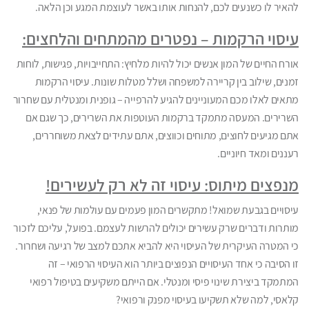
להאיר לו כשנעים לכם, להנחות אותו באשר לעוצמת המגע וכן הלאה.
עיסוי הרקמות – נפטרים מהמתחים והלחצים:
אורח החיים של המון אנשים יכול להיות מלחיץ: התחייבויות, פגישות, לוחות
זמנים, שילוב בין קריירה למשפחה ושלל מטלות שונות. עיסוי הרקמות
מתאים לאלו מכם המעוניינים להגיע להרפייה – גופנית ומנטלית עם שחרור
השרירים. המעסה מתמקד ברקמות העוטפות את השרירים, כך שגם אם
אתם מגיעים לחוצים, מתוחים וכווצים, אתם עתידים לצאת משוחררים,
רעננים ומאד חיוניים.
מנפצים מיתוס: עיסוי זה לא רק לעשירים!
עיסויים בגבעת שמואל! מתקשרים המון פעמים עם עולמות של פנאי,
מותרות ודברים שרק עשירים יכולים להרשות לעצמם. בפועל, עליכם לזכור
כי המטרה העיקרית של העיסוי היא להביא אתכם למצב של רגיעה ושחרור.
זו הסיבה כי אחד העיסויים הנפוצים ביותר הוא העיסוי הרפואי – זה
המתמקד ביצירת שינוי פיסי ומנטלי. אם הייתם משקיעים בטיפול רפואי
קלאסי, למה שלא תשקיעו בעיסוי מפנק ורפואי?