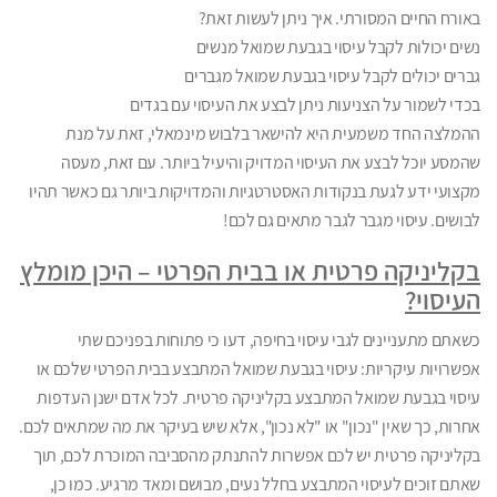
באורח החיים המסורתי. איך ניתן לעשות זאת?
נשים יכולות לקבל עיסוי בגבעת שמואל מנשים
גברים יכולים לקבל עיסוי בגבעת שמואל מגברים
בכדי לשמור על הצניעות ניתן לבצע את העיסוי עם בגדים
ההמלצה החד משמעית היא להישאר בלבוש מינמאלי, זאת על מנת
שהמסע יוכל לבצע את העיסוי המדויק והיעיל ביותר. עם זאת, מעסה
מקצועי ידע לגעת בנקודות האסטרטגיות והמדויקות ביותר גם כאשר תהיו
לבושים. עיסוי מגבר לגבר מתאים גם לכם!
בקליניקה פרטית או בבית הפרטי – היכן מומלץ
העיסוי?
כשאתם מתעניינים לגבי עיסוי בחיפה, דעו כי פתוחות בפניכם שתי
אפשרויות עיקריות: עיסוי בגבעת שמואל המתבצע בבית הפרטי שלכם או
עיסוי בגבעת שמואל המתבצע בקליניקה פרטית. לכל אדם ישנן העדפות
אחרות, כך שאין "נכון" או "לא נכון", אלא שיש בעיקר את מה שמתאים לכם.
בקליניקה פרטית יש לכם אפשרות להתנתק מהסביבה המוכרת לכם, תוך
שאתם זוכים לעיסוי המתבצע בחלל נעים, מבושם ומאד מרגיע. כמו כן,