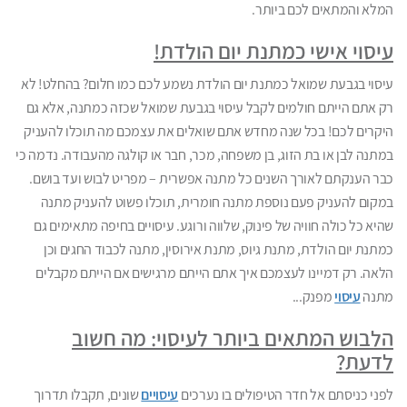
המלא והמתאים לכם ביותר.
עיסוי אישי כמתנת יום הולדת!
עיסוי בגבעת שמואל כמתנת יום הולדת נשמע לכם כמו חלום? בהחלט! לא
רק אתם הייתם חולמים לקבל עיסוי בגבעת שמואל שכזה כמתנה, אלא גם
היקרים לכם! בכל שנה מחדש אתם שואלים את עצמכם מה תוכלו להעניק
במתנה לבן או בת הזוג, בן משפחה, מכר, חבר או קולגה מהעבודה. נדמה כי
כבר הענקתם לאורך השנים כל מתנה אפשרית – מפריט לבוש ועד בושם.
במקום להעניק פעם נוספת מתנה חומרית, תוכלו פשוט להעניק מתנה
שהיא כל כולה חוויה של פינוק, שלווה ורוגע. עיסויים בחיפה מתאימים גם
כמתנת יום הולדת, מתנת גיוס, מתנת אירוסין, מתנה לכבוד החגים וכן
הלאה. רק דמיינו לעצמכם איך אתם הייתם מרגישים אם הייתם מקבלים
מתנה
עיסוי
מפנק...
הלבוש המתאים ביותר לעיסוי: מה חשוב
לדעת?
לפני כניסתם אל חדר הטיפולים בו נערכים
עיסויים
שונים, תקבלו תדרוך