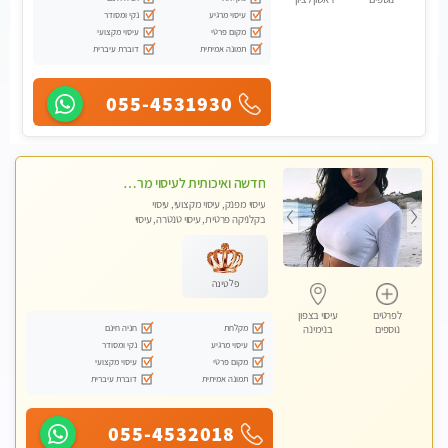
עיסוי מרגיע
נקי ומסודר
מקום פרטי
עיסוי מקצועי
תמונה אמיתית
דוברת עיברית
055-4531930
חדשה ואיכותית לעיסוי מרגיע ומפנק VIP-מומלץ לחלוטין! פרטי! ​​​​​​ Highly recommended
עיסוי מפנק, עיסוי מקצועי, עיסוי
בקלניקה פרטית, עיסוי טנטרה, עיסוי
מגבר לגבר
פלטינה
לפרטים
עיסוי בצפון
מקלחת
חניה חינם
נוספים
בנימינה
עיסוי מרגיע
נקי ומסודר
מקום פרטי
עיסוי מקצועי
תמונה אמיתית
דוברת עיברית
055-4532018