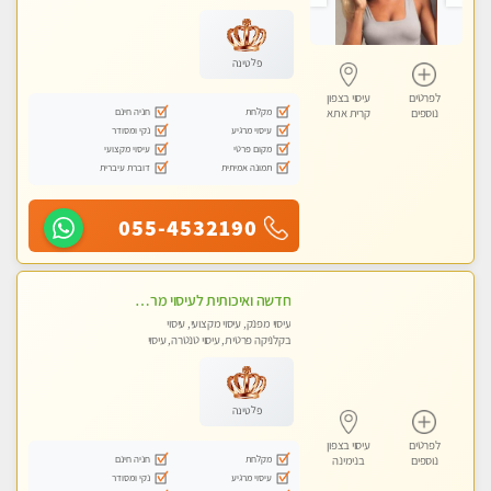
מכוני עיסוי מפנק, עיסוי עד הבית, עיסוי
טנטרה, עיסוי מגבר לגבר, עיסוי מגבר
לאישה
פלטינה
לפרטים
עיסוי בצפון
מקלחת
חניה חינם
נוספים
קרית אתא
עיסוי מרגיע
נקי ומסודר
מקום פרטי
עיסוי מקצועי
תמונה אמיתית
דוברת עיברית
055-4532190
חדשה ואיכותית לעיסוי מרגיע ומפנק VIP-מומלץ לחלוטין! פרטי! ​​​​​​ Highly recommended
עיסוי מפנק, עיסוי מקצועי, עיסוי
בקלניקה פרטית, עיסוי טנטרה, עיסוי
מגבר לגבר
פלטינה
לפרטים
עיסוי בצפון
מקלחת
חניה חינם
נוספים
בנימינה
עיסוי מרגיע
נקי ומסודר