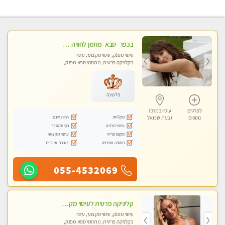
בכפר -סבא -מוזמן לחוויה בלתי נשכחת!!!עיסוי מפנק ביותר מומלץ לחלוטין!!!
עיסוי מפנק, עיסוי מקצועי, עיסוי
בקלניקה פרטית, מתחמי ספא מפנק,
עיסוי טנטרה, עיסוי מגבר לגבר, עיסוי
לנשים בלבד
פלטינה
לפרטים
עיסוי במרכז
מקלחת
חניה חינם
נוספים
גבעת שמואל
עיסוי מרגיע
נקי ומסודר
מקום פרטי
עיסוי מקצועי
תמונה אמיתית
דוברת עיברית
055-4532069
קליניקה פרטית לעיסוי מקצועי ואלטרנטיבי ברמה גבוהה VIP תתקשר ..... highly recommended..new in the city
עיסוי מפנק, עיסוי מקצועי, עיסוי
בקלניקה פרטית, מתחמי ספא מפנק,