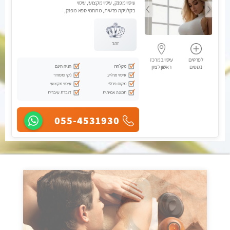
עיסוי מפנק, עיסוי מקצועי, עיסוי
בקלניקה פרטית, מתחמי ספא מפנק,
עיסוי טנטרה, עיסוי מגבר לגבר
זהב
לפרטים
עיסוי במרכז
מקלחת
חניה חינם
נוספים
ראשון לציון
עיסוי מרגיע
נקי ומסודר
מקום פרטי
עיסוי מקצועי
תמונה אמיתית
דוברת עיברית
055-4531930