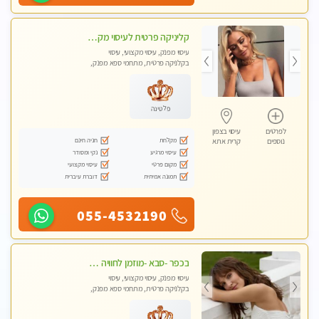
קליניקה פרטית לעיסוי מקצועי ואלטרנטיבי ברמה גבוהה VIP תתקשר ..... highly recommended..new in the city
עיסוי מפנק, עיסוי מקצועי, עיסוי
בקלניקה פרטית, מתחמי ספא מפנק,
מכוני עיסוי מפנק, עיסוי עד הבית, עיסוי
טנטרה, עיסוי מגבר לגבר, עיסוי מגבר
לאישה
פלטינה
לפרטים
עיסוי בצפון
מקלחת
חניה חינם
נוספים
קרית אתא
עיסוי מרגיע
נקי ומסודר
מקום פרטי
עיסוי מקצועי
תמונה אמיתית
דוברת עיברית
055-4532190
בכפר -סבא -מוזמן לחוויה בלתי נשכחת!!!עיסוי מפנק ביותר מומלץ לחלוטין!!!
עיסוי מפנק, עיסוי מקצועי, עיסוי
בקלניקה פרטית, מתחמי ספא מפנק,
עיסוי טנטרה, עיסוי מגבר לגבר, עיסוי
לנשים בלבד