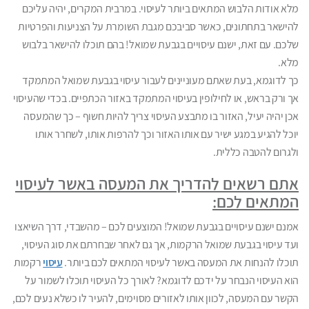
מלא אודות הלבוש המתאים ביותר לעיסוי. במרבית המקרים, יהיה עליכם
להישאר בתחתונים, כאשר סביבכם מגבת השומרת על הצניעות והפרטיות
שלכם. עם זאת, ישנם עיסויים בגבעת שמואל! בהם תוכלו להישאר בלבוש
מלא.
כך לדוגמא, בעת שאתם מעוניינים לעבור עיסוי בגבעת שמואל המתמקד
אך ורק בראש, או לחילופין בעיסוי המתמקד באזור הכתפיים. בכדי שהעיסוי
אכן יהיה יעיל, האזור בו מתבצע העיסוי צריך להיות חשוף – כך שהמעסה
יוכל להגיע במגע ישיר עם אותו האזור וכך להרפות אותו, לשחרר אותו
ולגרום להטבה כללית.
אתם רשאים להדריך את המעסה באשר לעיסוי
המתאים לכם:
אמנם ישנם עיסויים בגבעת שמואל! המוצעים לכם – מהשבדי, דרך השיאצו
ועד עיסוי בגבעת שמואל הרקמות, אך גם לאחר שבחרתם את סוג העיסוי,
תוכלו להנחות את המעסה באשר לעיסוי המתאים לכם ביותר.
עיסוי
רקמות
הוא העיסוי הנבחר על ידכם לדוגמא? לאורך כל העיסוי תוכלו לשמור על
הקשר עם המעסה, לכוון אותו לאזורים מסוימים, להעיר לו כשלא נעים לכם,