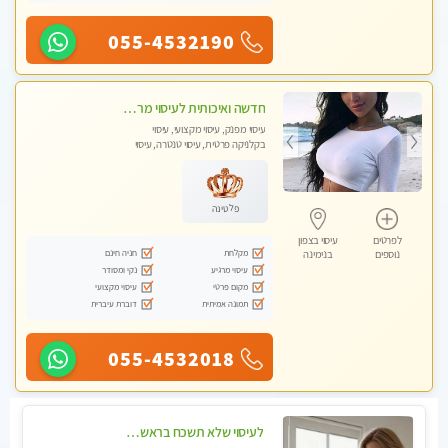
055-4532190
חדשה ואיכותית לעיסוי מרגיע ומפנק VIP-מומלץ לחלוטין! פרטי! ​​​​​​ Highly recommended
עיסוי מפנק, עיסוי מקצועי, עיסוי
בקלניקה פרטית, עיסוי טנטרה, עיסוי
מגבר לגבר
פלטינה
לפרטים
עיסוי בצפון
מקלחת
חניה חינם
נוספים
בנימינה
עיסוי מרגיע
נקי ומסודר
מקום פרטי
עיסוי מקצועי
תמונה אמיתית
דוברת עיברית
055-4532018
לעיסוי שלא תשכח בראשון לציון