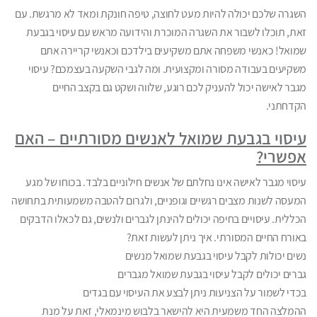
השגרה שלכם יכולה להיות מעט לחוצה, טיפה חונקת ומאד לא מרגשת. עם
זאת, תוכלו לשבור את השגרה המוכרת והידועה מראש עם עיסוי בגבעת
שמואל! כאנשי משפחה אתם משקיעים בילדכם וכאנשי קריירה אתם
משקיעים בעבודה מסורה ומקצועית. ומה לגבי השקעה בעצמכם? עיסוי
מגבר לאישה יכול להעניק לכם רוגע, שלווה ושקט גם בקצב החיים
הקדחתני.
עיסוי בגבעת שמואל לאנשים מסורתיים – האם
אפשרי?
עיסוי מגבר לאישה אינו נחלתם של אנשים חילוניים בלבד. בכוחו של מגע
המעסה לשנות מצבים רגשיים וגופניים, ולגרום להטבה משמעותית בתחושה
הכללית. עיסויים בחיפה יכולים להינתן לגברים ולנשים, גם לכאלו הדבקים
באורח החיים המסורתי. איך ניתן לעשות זאת?
נשים יכולות לקבל עיסוי בגבעת שמואל מנשים
גברים יכולים לקבל עיסוי בגבעת שמואל מגברים
בכדי לשמור על הצניעות ניתן לבצע את העיסוי עם בגדים
ההמלצה החד משמעית היא להישאר בלבוש מינמאלי, זאת על מנת