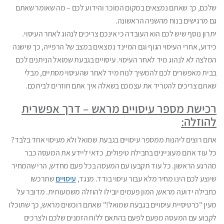
שלכם, כך שאתם נמצאים במקום המוכר והידוע לכם – מה שאומר שאתם
גם מרגישים בנוח מהשניה הראשונה.
יתרון נוסף שיש לכם הוא העובדה כי אינכם צריכים לנהוג לאחר העיסוי.
כידוע, אחרי העיסוי הגוף וגם המיינד נמצאים במצב של הרפייה, כך שישנה
המלצה לא לנהוג מיד לאחר העיסוי. עיסויים בגבעת שמואל הניתנים לכם
בבית מאפשרים לכם להמשיך לנוח מיד לאחר שהעיסוי מסתיים, מבלי
שאתם צריכים להטריד את עצמכם בשאלה איך אתם חוזרים לביתכם.
רכישת מספר עיסויים מראש – דרך אפשרית
להוזלה:
אתם רוצים ליהנות ממספר עיסויים בגבעת שמואל ולא מעיסוי אחד בלבד?
כל עוד אתם מעוניינים בחבילת טיפולים, כדאי ליידע את המעסה כבר
מהרגע הראשון. כל עוד תקבעו עם המעסה בכל פעם מחדש, הרי שהמחיר
שיוצע לכם הינו מחיר מלא עבור עיסוי בודד. מנגד,
עיסויים
שתרכשו
כחבילה ידועה מראש, המון פעמים יובילו להוזלה משמעותית. מדובר על
מעין "כרטיסיית עיסויים בגבעת שמואל!" שאתם רוכשים מראש, כך שתוכלו
לקבוע עם המעסה מפעם לפעם בהתאם ללוח הזמנים שלכם ולצרכים