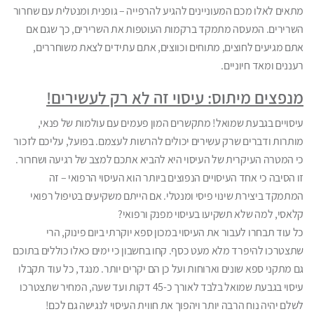
מתאים לאלו מכם המעוניינים להגיע להרפייה – גופנית ומנטלית עם שחרור
השרירים. המעסה מתמקד ברקמות העוטפות את השרירים, כך שגם אם
אתם מגיעים לחוצים, מתוחים וכווצים, אתם עתידים לצאת משוחררים,
רעננים ומאד חיוניים.
מנפצים מיתוס: עיסוי זה לא רק לעשירים!
עיסויים בגבעת שמואל! מתקשרים המון פעמים עם עולמות של פנאי,
מותרות ודברים שרק עשירים יכולים להרשות לעצמם. בפועל, עליכם לזכור
כי המטרה העיקרית של העיסוי היא להביא אתכם למצב של רגיעה ושחרור.
זו הסיבה כי אחד העיסויים הנפוצים ביותר הוא העיסוי הרפואי – זה
המתמקד ביצירת שינוי פיסי ומנטלי. אם הייתם משקיעים בטיפול רפואי
קלאסי, למה שלא תשקיעו בעיסוי מפנק ורפואי?
כל עוד תבחרו לעבור את העיסוי במכון ספא יוקרתי ביום פינוק, הרי
שתצטרכו להיפרד מלא מעט כסף. קחו בחשבון כי ימים כאלו כוללים בתוכם
גם מתקני ספא שונים וארוחות ועל כן הם יקרים יותר. מנגד, כל עוד תקבלו
עיסוי בגבעת שמואל בלבד לאורך כ-45 דקות ועד שעה, המחיר שתצטרכו
לשלם יהיה נוח הרבה יותר ויהפוך את חווית העיסוי לנגישה גם לכם!