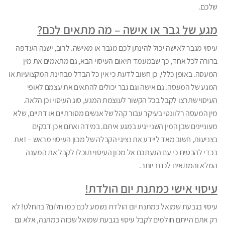
שלכם.
מגע של גבר או אישה – מה מתאים לכם?
עיסוי מגבר לאישה יכול להינתן לכם מגבר או מאישה. לרוב, ישנה העדפה
ברורה לכל אחד, כך שבמעמד תיאום העיסוי הבא, גם מתאמים את מין
המעסה. באופן כללי, כן חשוב לדעת כי אין כל הבדל מבחינת המקצועיות או
המגע של המעסה. גם אישה וגם גבר יכולים להתאים את עצמם לאופי
העיסוי שתרצו לקבל בכל הקשור לעוצמת המגע, סוג העיסוי וכן הלאה.
מין המעסה רלוונטי בעיקר עבור קהל של אנשים מסורתיים או דתיים, שלא
מעוניינים שבן המין השני יגיע במגע איתם. במידה ואתם אכן דבקים
בצניעות, חשוב מאד ליידע את נציגי הקבלה של מכון העיסוי מראש – זאת
בכדי להבטיח כי עם הגעתכם אל מכון העיסוי תוכלו לקבל את המענה
המלא והמתאים לכם ביותר.
עיסוי אישי כמתנת יום הולדת!
עיסוי בגבעת שמואל כמתנת יום הולדת נשמע לכם כמו חלום? בהחלט! לא
רק אתם הייתם חולמים לקבל עיסוי בגבעת שמואל שכזה כמתנה, אלא גם