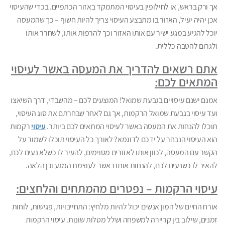
אך ורק בראש, או לחילופין בעיסוי המתמקד באזור הכתפיים. בכדי שהעיסוי
אכן יהיה יעיל, האזור בו מתבצע העיסוי צריך להיות חשוף – כך שהמעסה
יוכל להגיע במגע ישיר עם אותו האזור וכך להרפות אותו, לשחרר אותו
ולגרום להטבה כללית.
אתם רשאים להדריך את המעסה באשר לעיסוי
המתאים לכם:
אמנם ישנם עיסויים בגבעת שמואל! המוצעים לכם – מהשבדי, דרך השיאצו
ועד עיסוי בגבעת שמואל הרקמות, אך גם לאחר שבחרתם את סוג העיסוי,
תוכלו להנחות את המעסה באשר לעיסוי המתאים לכם ביותר.
עיסוי
רקמות
הוא העיסוי הנבחר על ידכם לדוגמא? לאורך כל העיסוי תוכלו לשמור על
הקשר עם המעסה, לכוון אותו לאזורים מסוימים, להעיר לו כשלא נעים לכם,
להאיר לו כשנעים לכם, להנחות אותו באשר לעוצמת המגע וכן הלאה.
עיסוי הרקמות – נפטרים מהמתחים והלחצים:
אורח החיים של המון אנשים יכול להיות מלחיץ: התחייבויות, פגישות, לוחות
זמנים, שילוב בין קריירה למשפחה ושלל מטלות שונות. עיסוי הרקמות