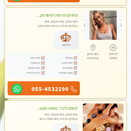
קליניקה פרטית לעיסוי מקצועי ואלטרנטיבי ברמה גבוהה VIP תתקשר ..... highly recommended..new in the city
עיסוי מפנק, עיסוי מקצועי, עיסוי
בקלניקה פרטית, מתחמי ספא מפנק,
מכוני עיסוי מפנק, עיסוי עד הבית, עיסוי
טנטרה, עיסוי מגבר לגבר, עיסוי מגבר
לאישה
פלטינה
לפרטים
עיסוי בצפון
מקלחת
חניה חינם
נוספים
קרית אתא
עיסוי מרגיע
נקי ומסודר
מקום פרטי
עיסוי מקצועי
תמונה אמיתית
דוברת עיברית
055-4532190
לנשים בלבד..מעסה מקצועי לנשים בלבד לעיסוי מרגיע ומפנק VIP-מומלץ לחלוטין! פרטי! ​​​​​​
עיסוי מפנק, עיסוי מקצועי, עיסוי
בקלניקה פרטית, עיסוי טנטרה, עיסוי
מגבר לאישה, עיסוי לנשים בלבד