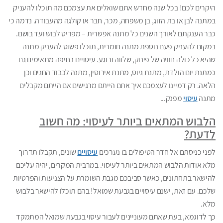
היקרים לכם! בכל שנה מחדש אתם שואלים את עצמכם מה תוכלו להעניק
במתנה לבן או בת הזוג, בן משפחה, מכר, חבר או קולגה מהעבודה. נדמה כי
כבר הענקתם לאורך השנים כל מתנה אפשרית – מפריט לבוש ועד בושם.
במקום להעניק פעם נוספת מתנה חומרית, תוכלו פשוט להעניק מתנה
שהיא כל כולה חוויה של פינוק, שלווה ורוגע. עיסויים בחיפה מתאימים גם
כמתנת יום הולדת, מתנת גיוס, מתנת אירוסין, מתנה לכבוד החגים וכן
הלאה. רק דמיינו לעצמכם איך אתם הייתם מרגישים אם הייתם מקבלים
מתנה
עיסוי
מפנק...
הלבוש המתאים ביותר לעיסוי: מה חשוב
לדעת?
לפני כניסתם אל חדר הטיפולים בו נערכים
עיסויים
שונים, תקבלו תדרוך
מלא אודות הלבוש המתאים ביותר לעיסוי. במרבית המקרים, יהיה עליכם
להישאר בתחתונים, כאשר סביבכם מגבת השומרת על הצניעות והפרטיות
שלכם. עם זאת, ישנם עיסויים בגבעת שמואל! בהם תוכלו להישאר בלבוש
מלא.
כך לדוגמא, בעת שאתם מעוניינים לעבור עיסוי בגבעת שמואל המתמקד