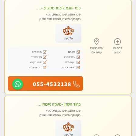
כפר -סבא לעיסוי מקצועי -באווירה שקטה ונעימה לחוויה של רוגע מומלץ מאוד מאוד- ללא מין !
עיסוי מפנק, עיסוי מקצועי, עיסוי
בקלניקה פרטית, מתחמי ספא מפנק,
עיסוי טנטרה
פלטינה
לפרטים
עיסוי במרכז
מקלחת
חניה חינם
נוספים
קרית אונו
עיסוי מרגיע
נקי ומסודר
מקום פרטי
עיסוי מקצועי
תמונה אמיתית
דוברת עיברית
055-4532138
בהוד השרון -מעסה איכותית למאסז מקצועי ומפנק לכל שרירי הגוף
עיסוי מפנק, עיסוי מקצועי, עיסוי
בקלניקה פרטית, מתחמי ספא מפנק,
מכוני עיסוי מפנק, עיסוי טנטרה
פלטינה