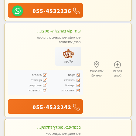
055-4532236
עיסוי vip בהרצליה - מקצועי ומפנק ומיוחד highly recommended..new in the city
עיסוי מפנק, עיסוי מקצועי, מתחמי ספא
מפנק, עיסוי טנטרה
פלטינה
לפרטים
עיסוי במרכז
מקלחת
חניה חינם
נוספים
קרית אונו
עיסוי מרגיע
נקי ומסודר
מקום פרטי
עיסוי מקצועי
תמונה אמיתית
דוברת עיברית
055-4532242
בכפר-סבא מומלץ לחלוטין!!!! מעסה מקצועית לעיסוי ברמה גבוהה VIP תתקשר .....
עיסוי מפנק, עיסוי מקצועי, עיסוי