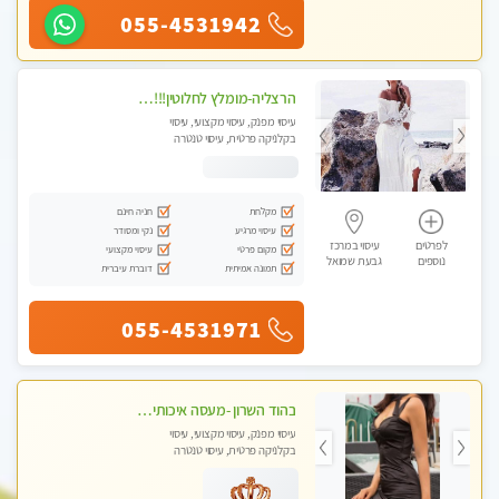
055-4531942
הרצליה-מומלץ לחלוטין!!!! כל סוגי העיסויים מעסה מקצועית ואיכותית פרטי!! בנתניה
עיסוי מפנק, עיסוי מקצועי, עיסוי
בקלניקה פרטית, עיסוי טנטרה
מקלחת
חניה חינם
עיסוי מרגיע
נקי ומסודר
לפרטים
עיסוי במרכז
מקום פרטי
עיסוי מקצועי
נוספים
גבעת שמואל
תמונה אמיתית
דוברת עיברית
055-4531971
בהוד השרון -מעסה איכותית למאסז מקצועי ומפנק לכל שרירי הגוף
עיסוי מפנק, עיסוי מקצועי, עיסוי
בקלניקה פרטית, עיסוי טנטרה