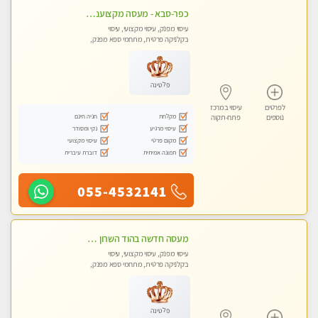
כפר-סבא - מעסה מקצוענית אלופה-מומלץ לחלוטין!! מעסה מקצועית ואיכותית
עיסוי מפנק, עיסוי מקצועי, עיסוי
בקלניקה פרטית, מתחמי ספא מפנק,
עיסוי טנטרה
פלטינה
לפרטים
עיסוי במרכז
מקלחת
חניה חינם
נוספים
פתח-תקוה
עיסוי מרגיע
נקי ומסודר
מקום פרטי
עיסוי מקצועי
תמונה אמיתית
דוברת עיברית
055-4532141
מעסה חדשה בהוד השרון ואיכותית לעיסוי מקצועי מרגיע ומפנק VIP-מומלץ לחלוטין! פרטי! ​​​​​​ Highly recommended ללא מין !
עיסוי מפנק, עיסוי מקצועי, עיסוי
בקלניקה פרטית, מתחמי ספא מפנק,
עיסוי טנטרה
פלטינה