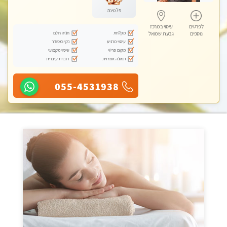
פלטינה
לפרטים
עיסוי במרכז
מקלחת
חניה חינם
נוספים
גבעת שמואל
עיסוי מרגיע
נקי ומסודר
מקום פרטי
עיסוי מקצועי
תמונה אמיתית
דוברת עיברית
055-4531938