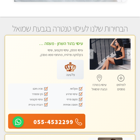
הבחירות שלנו לעיסוי טנטרה בגבעת שמואל
עיסוי בהוד השרון - מעסה חדשה ואיכותית לעיסוי מרגיע ומפנק VIP-מומלץ לחלוטין! פרטי! ​​​​​​ Highly recommended
עיסוי מפנק, עיסוי מקצועי, עיסוי
בקלניקה פרטית, מתחמי ספא מפנק,
עיסוי טנטרה
פלטינה
לפרטים
עיסוי במרכז
מקלחת
חניה חינם
נוספים
גבעת שמואל
עיסוי מרגיע
נקי ומסודר
מקום פרטי
עיסוי מקצועי
תמונה אמיתית
דוברת עיברית
055-4532299