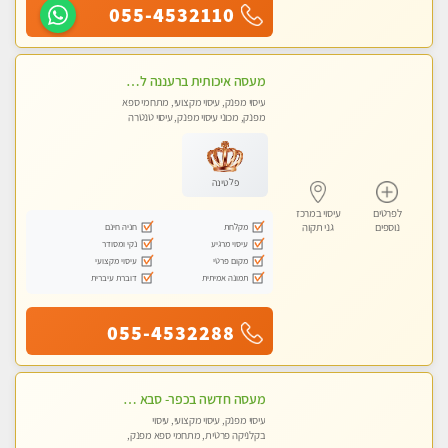
055-4532110
מעסה איכותית ברעננה למאסז מקצועי ומפנק לכל שרירי הגוף
עיסוי מפנק, עיסוי מקצועי, מתחמי ספא
מפנק, מכוני עיסוי מפנק, עיסוי טנטרה
פלטינה
לפרטים
עיסוי במרכז
מקלחת
חניה חינם
נוספים
גני תקוה
עיסוי מרגיע
נקי ומסודר
מקום פרטי
עיסוי מקצועי
תמונה אמיתית
דוברת עיברית
055-4532288
מעסה חדשה בכפר- סבא מוזמן לחוויה בלתי נשכחת!!!עיסוי מפנק ומקצועי ביותר במקום פרטי לחלוטין!
עיסוי מפנק, עיסוי מקצועי, עיסוי
בקלניקה פרטית, מתחמי ספא מפנק,