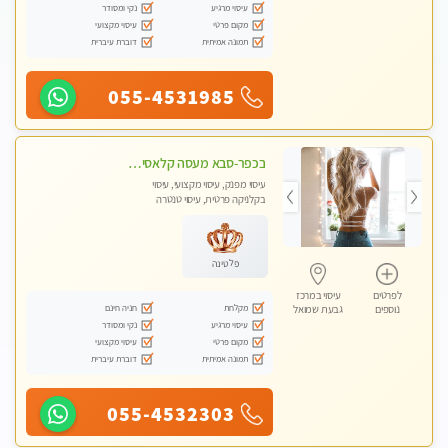
עיסוי מרגיע
נקי ומסודר
מקום פרטי
עיסוי מקצועי
תמונה אמיתית
דוברת עיברית
055-4531985
בכפר-סבא מעסה קלאסית ומפנקת. . highly recommended..new in the city
עיסוי מפנק, עיסוי מקצועי, עיסוי
בקלניקה פרטית, עיסוי טנטרה
פלטינה
לפרטים
עיסוי במרכז
מקלחת
חניה חינם
נוספים
גבעת שמואל
עיסוי מרגיע
נקי ומסודר
מקום פרטי
עיסוי מקצועי
תמונה אמיתית
דוברת עיברית
055-4532303