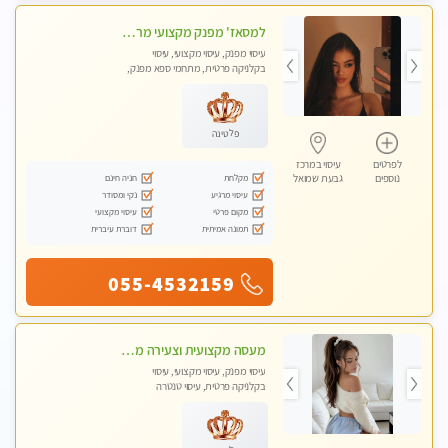
למסאז' מפנק מקצועי מרגיע ומשחרר את כל הגוף! מומלץ מאוד -ללא מין! בהוד- השרון
עיסוי מפנק, עיסוי מקצועי, עיסוי
בקלניקה פרטית, מתחמי ספא מפנק,
עיסוי טנטרה
פלטינה
לפרטים
עיסוי במרכז
מקלחת
חניה חינם
נוספים
גבעת שמואל
עיסוי מרגיע
נקי ומסודר
מקום פרטי
עיסוי מקצועי
תמונה אמיתית
דוברת עיברית
055-4532159
מעסה מקצועית וצעירה מוזמן לחוויה בלתי נשכחת! מומלץ לחלוטין! כל סוגי העיסויים מעסה מקצועית ואיכותית פרטי!!!
עיסוי מפנק, עיסוי מקצועי, עיסוי
בקלניקה פרטית, עיסוי טנטרה