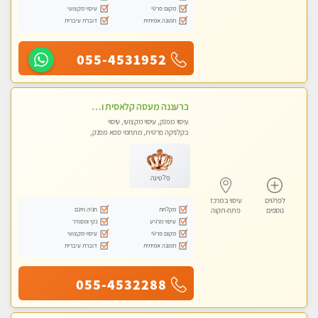
מקום פרטי
עיסוי מקצועי
תמונה אמיתית
דוברת עיברית
055-4531952
ברעננה מעסה קלאסית ומפנקת. highly recommended..new in the city
עיסוי מפנק, עיסוי מקצועי, עיסוי
בקלניקה פרטית, מתחמי ספא מפנק,
עיסוי טנטרה
פלטינה
לפרטים
עיסוי במרכז
מקלחת
חניה חינם
נוספים
פתח-תקוה
עיסוי מרגיע
נקי ומסודר
מקום פרטי
עיסוי מקצועי
תמונה אמיתית
דוברת עיברית
055-4532288