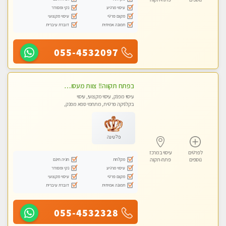
עיסוי מרגיע
נקי ומסודר
מקום פרטי
עיסוי מקצועי
תמונה אמיתית
דוברת עיברית
055-4532097
‏בפתח תקווה!! ‏צוות מעסות נאות!! ‏לעיסוי מקצועי מושלם ומפנק !! ‏ מכבדים כרטיסי אשראי- מעסות אלופות פרטי! טל- 03-9040343
עיסוי מפנק, עיסוי מקצועי, עיסוי
בקלניקה פרטית, מתחמי ספא מפנק,
עיסוי טנטרה
פלטינה
לפרטים
עיסוי במרכז
מקלחת
חניה חינם
נוספים
פתח-תקוה
עיסוי מרגיע
נקי ומסודר
מקום פרטי
עיסוי מקצועי
תמונה אמיתית
דוברת עיברית
055-4532328