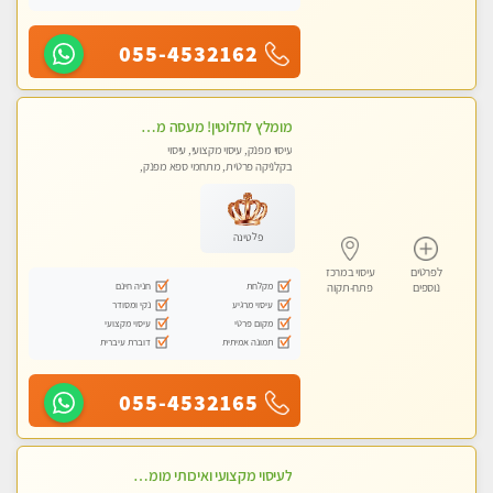
055-4532162
מומלץ לחלוטין! מעסה מקצועית ואיכותית פרטי!!!
עיסוי מפנק, עיסוי מקצועי, עיסוי
בקלניקה פרטית, מתחמי ספא מפנק,
מכוני עיסוי מפנק, עיסוי טנטרה
פלטינה
לפרטים
עיסוי במרכז
מקלחת
חניה חינם
נוספים
פתח-תקוה
עיסוי מרגיע
נקי ומסודר
מקום פרטי
עיסוי מקצועי
תמונה אמיתית
דוברת עיברית
055-4532165
לעיסוי מקצועי ואיכותי מומלץ מאוד!! ממתינה לך שתגיע , מעסה פרטית … ❤️