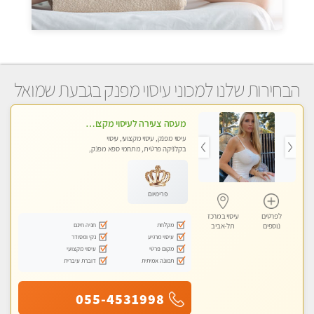
הבחירות שלנו למכוני עיסוי מפנק בגבעת שמואל
מעסה צעירה לעיסוי מקצועי בבת-ים ללא מין !!
עיסוי מפנק, עיסוי מקצועי, עיסוי
בקלניקה פרטית, מתחמי ספא מפנק,
מכוני עיסוי מפנק, עיסוי עד הבית, עיסוי
טנטרה
פרימיום
לפרטים
עיסוי במרכז
מקלחת
חניה חינם
נוספים
תל-אביב
עיסוי מרגיע
נקי ומסודר
מקום פרטי
עיסוי מקצועי
תמונה אמיתית
דוברת עיברית
055-4531998