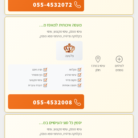
055-4532072
מעסה איכותית למאסז מקצועי ומפנק לכל שרירי הגוף
עיסוי מפנק, עיסוי מקצועי, עיסוי
בקלניקה פרטית, מתחמי ספא מפנק,
מכוני עיסוי מפנק, עיסוי טנטרה
פלטינה
לפרטים
עיסוי במרכז
מקלחת
חניה חינם
נוספים
חולון
עיסוי מרגיע
נקי ומסודר
מקום פרטי
עיסוי מקצועי
תמונה אמיתית
דוברת עיברית
055-4532008
יסמין כל סוגי העיסויים במקום הכי מושלם בעיר בת ים . highly recommended..new in the city
עיסוי מפנק, עיסוי מקצועי, עיסוי
בקלניקה פרטית, מתחמי ספא מפנק,