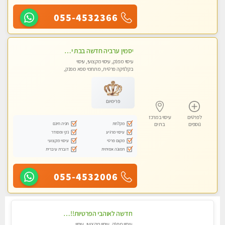
055-4532366
יסמין ערביה חדשה בבת ים חדש חדש .כל סוגי העיסויים במקום הכי מושלם בעיר בת ים . highly recommended..new in the city
עיסוי מפנק, עיסוי מקצועי, עיסוי
בקלניקה פרטית, מתחמי ספא מפנק,
מכוני עיסוי מפנק, עיסוי עד הבית, עיסוי
טנטרה
פרימיום
לפרטים
עיסוי במרכז
מקלחת
חניה חינם
נוספים
בת ים
עיסוי מרגיע
נקי ומסודר
מקום פרטי
עיסוי מקצועי
תמונה אמיתית
דוברת עיברית
055-4532006
חדשה לאוהבי הפרטיות!!בראשון לציון! מעסה vip מפנקת בקליניקה פרטית לחלוטין!!! לבד! לרציניים בלבד! מומלץ!
עיסוי מפנק, עיסוי מקצועי, עיסוי