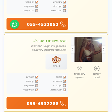
עיסוי מרגיע
נקי ומסודר
מקום פרטי
עיסוי מקצועי
תמונה אמיתית
דוברת עיברית
055-4531952
מעסה איכותית ברעננה למאסז מקצועי ומפנק לכל שרירי הגוף
עיסוי מפנק, עיסוי מקצועי, מתחמי ספא
מפנק, מכוני עיסוי מפנק, עיסוי טנטרה
פלטינה
לפרטים
עיסוי במרכז
מקלחת
חניה חינם
נוספים
גני תקוה
עיסוי מרגיע
נקי ומסודר
מקום פרטי
עיסוי מקצועי
תמונה אמיתית
דוברת עיברית
055-4532288