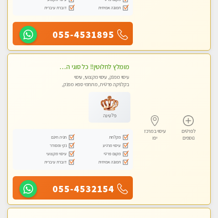
תמונה אמיתית
דוברת עיברית
055-4531895
מומלץ לחלוטין!! כל סוגי העיסויים מעסה מקצועית ואיכותית פרטי!!!
עיסוי מפנק, עיסוי מקצועי, עיסוי
בקלניקה פרטית, מתחמי ספא מפנק,
מכוני עיסוי מפנק, עיסוי טנטרה
פלטינה
לפרטים
עיסוי במרכז
מקלחת
חניה חינם
נוספים
יפו
עיסוי מרגיע
נקי ומסודר
מקום פרטי
עיסוי מקצועי
תמונה אמיתית
דוברת עיברית
055-4532154