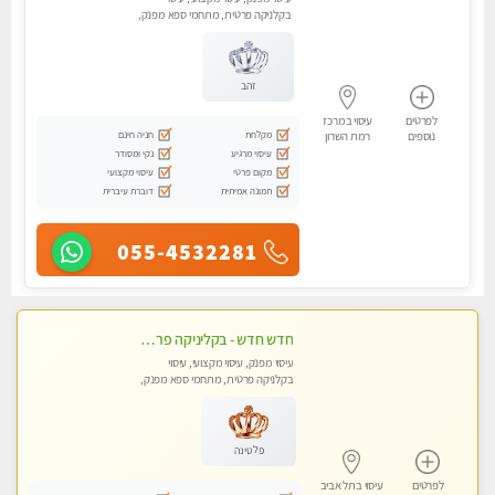
בקלניקה פרטית, מתחמי ספא מפנק,
מכוני עיסוי מפנק, עיסוי טנטרה
זהב
לפרטים
עיסוי במרכז
מקלחת
חניה חינם
נוספים
רמת השרון
עיסוי מרגיע
נקי ומסודר
מקום פרטי
עיסוי מקצועי
תמונה אמיתית
דוברת עיברית
055-4532281
חדש חדש - בקליניקה פרטית בחולון עיסוי לחידוש אנרגיות עיסוי חלומי מומלץ מאוד-ללא מין! highly recommended new in the city
עיסוי מפנק, עיסוי מקצועי, עיסוי
בקלניקה פרטית, מתחמי ספא מפנק,
מכוני עיסוי מפנק, עיסוי טנטרה
פלטינה
לפרטים
עיסוי בתל אביב