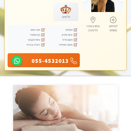
מכוני עיסוי מפנק, עיסוי טנטרה
פלטינה
לפרטים
עיסוי במרכז
מקלחת
חניה חינם
נוספים
תל-אביב
עיסוי מרגיע
נקי ומסודר
מקום פרטי
עיסוי מקצועי
תמונה אמיתית
דוברת עיברית
055-4532013