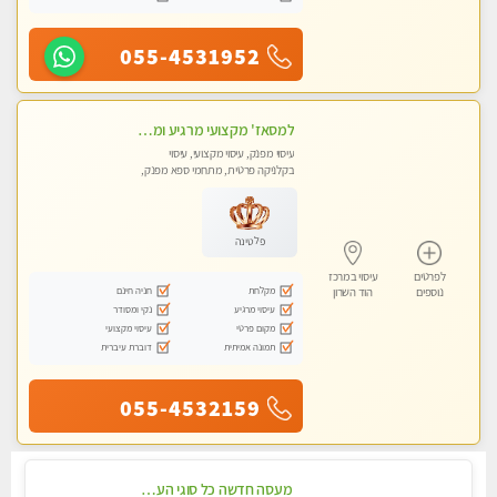
055-4531952
למסאז' מקצועי מרגיע ומשחרר את כל הגוף! בקליניקה פרטית -מומלץ מאוד -ללא מין!
עיסוי מפנק, עיסוי מקצועי, עיסוי
בקלניקה פרטית, מתחמי ספא מפנק,
מכוני עיסוי מפנק, עיסוי טנטרה
פלטינה
לפרטים
עיסוי במרכז
מקלחת
חניה חינם
נוספים
הוד השרון
עיסוי מרגיע
נקי ומסודר
מקום פרטי
עיסוי מקצועי
תמונה אמיתית
דוברת עיברית
055-4532159
מעסה חדשה כל סוגי העיסויים מעסה מקצועית ואיכותית פרטי!!!מומלץ לחלוטין!!