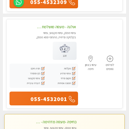
055-4532309
אולגה - מעסה מושלמת חדשה בעיר ! בחיפה טל - 052-5738058
עיסוי מפנק, עיסוי מקצועי, עיסוי
בקלניקה פרטית, מתחמי ספא מפנק,
מכוני עיסוי מפנק, עיסוי עד הבית,
עיסוי טנטרה
זהב
לפרטים
עיסוי בצפון
מקלחת
חניה חינם
נוספים
חיפה
עיסוי מרגיע
נקי ומסודר
מקום פרטי
עיסוי מקצועי
תמונה אמיתית
דוברת עיברית
055-4532001
בחיפה -מעסה מדהימה - כל סוגי העיסויים מעסה מקצועית ואיכותית פרטי!!!
עיסוי מפנק, עיסוי מקצועי, עיסוי