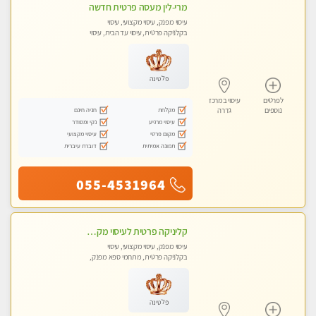
מרי-לין מעסה פרטית חדשה
עיסוי מפנק, עיסוי מקצועי, עיסוי
בקלניקה פרטית, עיסוי עד הבית, עיסוי
טנטרה
פלטינה
לפרטים
עיסוי במרכז
מקלחת
חניה חינם
נוספים
גדרה
עיסוי מרגיע
נקי ומסודר
מקום פרטי
עיסוי מקצועי
תמונה אמיתית
דוברת עיברית
055-4531964
קליניקה פרטית לעיסוי מקצועי ואלטרנטיבי ברמה גבוהה VIP תתקשר ..... highly recommended..new in the city
עיסוי מפנק, עיסוי מקצועי, עיסוי
בקלניקה פרטית, מתחמי ספא מפנק,
מכוני עיסוי מפנק, עיסוי עד הבית, עיסוי
טנטרה, עיסוי מגבר לגבר, עיסוי מגבר
לאישה
פלטינה