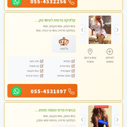
055-4532256
קליניקה פרטית לעיסוי מקצועי ואלטרנטיבי ברמה גבוהה VIP תתקשר ..... highly recommended..new in the city
עיסוי מפנק, עיסוי מקצועי, עיסוי
בקלניקה פרטית, עיסוי עד הבית, עיסוי
טנטרה
פלטינה
לפרטים
עיסוי בדרום
מקלחת
חניה חינם
נוספים
אשדוד
עיסוי מרגיע
נקי ומסודר
מקום פרטי
עיסוי מקצועי
תמונה אמיתית
דוברת עיברית
055-4531897
בנתניה פרטי מעסה מזמינה אותך למפגש אחד על אחד בלי שותפות! פינוק מרגיע vip
עיסוי מפנק, עיסוי מקצועי, עיסוי
בקלניקה פרטית, מתחמי ספא מפנק,
עיסוי עד הבית