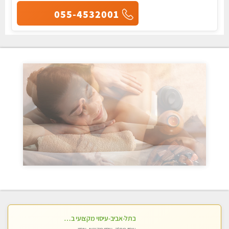
055-4532001
בתל-אביב-עיסוי מקצועי ברמה אחת מעל הכולל אבנים חמות רקמות עמוק בשילוב של כל סוגי העיסוי.