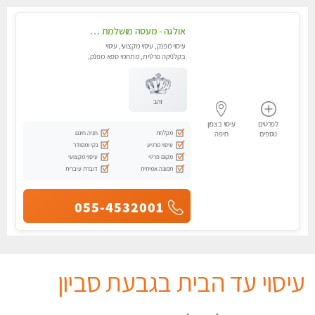
אולגה - מעסה מושלמת חדשה בעיר ! בחיפה טל - 052-5738058
עיסוי מפנק, עיסוי מקצועי, עיסוי
בקלניקה פרטית, מתחמי ספא מפנק,
מכוני עיסוי מפנק, עיסוי עד הבית,
עיסוי טנטרה
זהב
לפרטים
עיסוי בצפון
מקלחת
חניה חינם
נוספים
חיפה
עיסוי מרגיע
נקי ומסודר
מקום פרטי
עיסוי מקצועי
תמונה אמיתית
דוברת עיברית
055-4532001
עיסוי עד הבית בגבעת סביון