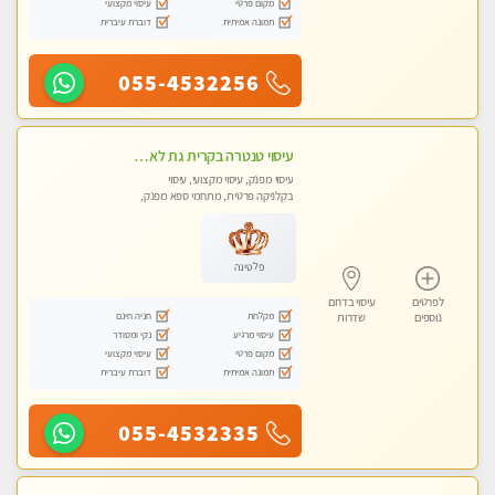
מקום פרטי
עיסוי מקצועי
תמונה אמיתית
דוברת עיברית
055-4532256
עיסוי טנטרה בקרית גת לא מה שחשבת הרבה יותר ממה שדמיינת פרטי!!! Highly recommended
עיסוי מפנק, עיסוי מקצועי, עיסוי
בקלניקה פרטית, מתחמי ספא מפנק,
מכוני עיסוי מפנק, עיסוי עד הבית, עיסוי
טנטרה
פלטינה
לפרטים
עיסוי בדרום
מקלחת
חניה חינם
נוספים
שדרות
עיסוי מרגיע
נקי ומסודר
מקום פרטי
עיסוי מקצועי
תמונה אמיתית
דוברת עיברית
055-4532335