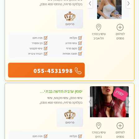
בקלניקה פרטית, מתחמי ספא מפנק,
מכוני עיסוי מפנק, עיסוי עד הבית, עיסוי
טנטרה
פרימיום
לפרטים
עיסוי במרכז
מקלחת
חניה חינם
נוספים
תל-אביב
עיסוי מרגיע
נקי ומסודר
מקום פרטי
עיסוי מקצועי
תמונה אמיתית
דוברת עיברית
055-4531998
יסמין ערביה חדשה בבת ים חדש חדש .כל סוגי העיסויים במקום הכי מושלם בעיר בת ים . highly recommended..new in the city
עיסוי מפנק, עיסוי מקצועי, עיסוי
בקלניקה פרטית, מתחמי ספא מפנק,
מכוני עיסוי מפנק, עיסוי עד הבית, עיסוי
טנטרה
פרימיום
לפרטים
עיסוי במרכז
מקלחת
חניה חינם
נוספים
בת ים