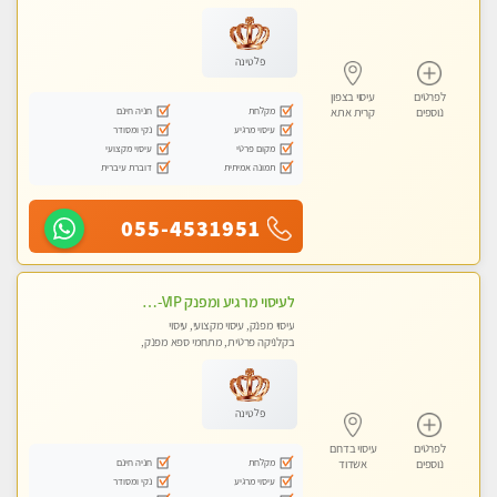
טנטרה
פלטינה
לפרטים
עיסוי בצפון
מקלחת
חניה חינם
נוספים
קרית אתא
עיסוי מרגיע
נקי ומסודר
מקום פרטי
עיסוי מקצועי
תמונה אמיתית
דוברת עיברית
055-4531951
לעיסוי מרגיע ומפנק VIP-מומלץ לחלוטין! פרטי! ​​​​​​ Highly recommended
עיסוי מפנק, עיסוי מקצועי, עיסוי
בקלניקה פרטית, מתחמי ספא מפנק,
מכוני עיסוי מפנק, עיסוי עד הבית, עיסוי
טנטרה
פלטינה
לפרטים
עיסוי בדרום
מקלחת
חניה חינם
נוספים
אשדוד
עיסוי מרגיע
נקי ומסודר