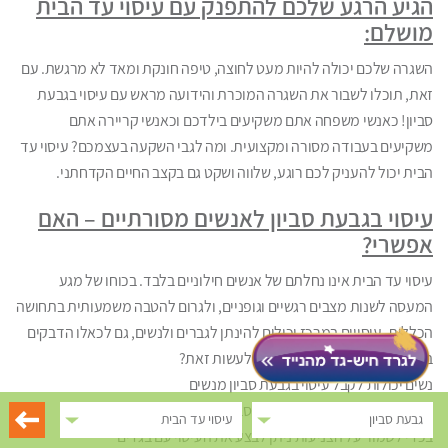
הגיע הרגע שלכם להתפנק עם עיסוי עד הבית
מושלם:
השגרה שלכם יכולה להיות מעט לחוצה, טיפה חונקת ומאד לא מרגשת. עם
זאת, תוכלו לשבור את השגרה המוכרת והידועה מראש עם עיסוי בגבעת
סביון! כאנשי משפחה אתם משקיעים בילדכם וכאנשי קריירה אתם
משקיעים בעבודה מסורה ומקצועית. ומה לגבי השקעה בעצמכם? עיסוי עד
הבית יכול להעניק לכם רוגע, שלווה ושקט גם בקצב החיים הקדחתני.
עיסוי בגבעת סביון לאנשים מסורתיים – האם
אפשרי?
עיסוי עד הבית אינו נחלתם של אנשים חילוניים בלבד. בכוחו של מגע
המעסה לשנות מצבים רגשיים וגופניים, ולגרום להטבה משמעותית בתחושה
הכללית. עיסויים במרכז יכולים להינתן לגברים ולנשים, גם לכאלו הדבקים
באורח החיים המסורתי. איך ניתן לעשות זאת?
נשים יכולות לקבל עיסוי בגבעת סביון מנשים
גברים יכולים לקבל עיסוי בגבעת סביון מגברים
גבעת סביון
עיסוי עד הבית
בכדי לשמור על הצניעות ניתן לבצע את העיסוי עם בגדים