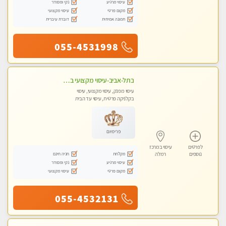
עיסוי מרגיע
נקי ומסודר
מקום פרטי
עיסוי מקצועי
תמונה אמיתית
דוברת עיברית
055-4531998
בתל-אביב-עיסוי מקצועי ברמה אחת מעל הכולל אבנים חמות רקמות עמוק בשילוב של כל סוגי העיסוי.
עיסוי מפנק, עיסוי מקצועי, עיסוי
בקלניקה פרטית, עיסוי עד הבית
פרימיום
לפרטים
עיסוי במרכז
מקלחת
חניה חינם
נוספים
רמלה
עיסוי מרגיע
נקי ומסודר
מקום פרטי
עיסוי מקצועי
055-4532131