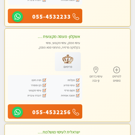
055-4532233
אשקלון- מעסה מקצועית חדשה ואיכותית לעיסוי מרגיע ומפנק VIP-מומלץ לחלוטין! פרטי! ​​​​​​ Highly recommended
עיסוי מפנק, עיסוי מקצועי, עיסוי
בקלניקה פרטית, מתחמי ספא מפנק,
מכוני עיסוי מפנק, עיסוי עד הבית, עיסוי
טנטרה
פרימיום
לפרטים
עיסוי בדרום
מקלחת
חניה חינם
נוספים
גן יבנה
עיסוי מרגיע
נקי ומסודר
מקום פרטי
עיסוי מקצועי
תמונה אמיתית
דוברת עיברית
055-4532256
ישראלית לעיסוי מושלמת לעיסוי מושלם ואיכותי במיוחד !