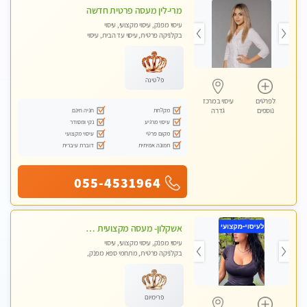
מרי-לין מעסה פרטית חדשה
עיסוי מפנק, עיסוי מקצועי, עיסוי
בקלניקה פרטית, עיסוי עד הבית, עיסוי
טנטרה
פלטינה
לפרטים
עיסוי במרכז
מקלחת
חניה חינם
נוספים
גדרה
עיסוי מרגיע
נקי ומסודר
מקום פרטי
עיסוי מקצועי
תמונה אמיתית
דוברת עיברית
055-4531964
אשקלון- מעסה מקצועית חדשה ואיכותית לעיסוי מרגיע ומפנק VIP-מומלץ לחלוטין! פרטי! ​​​​​​ Highly recommended
עיסוי מפנק, עיסוי מקצועי, עיסוי
בקלניקה פרטית, מתחמי ספא מפנק,
מכוני עיסוי מפנק, עיסוי עד הבית, עיסוי
טנטרה
פרימיום