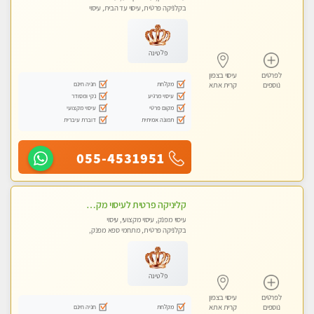
בקלניקה פרטית, עיסוי עד הבית, עיסוי
טנטרה
פלטינה
לפרטים
עיסוי בצפון
מקלחת
חניה חינם
נוספים
קרית אתא
עיסוי מרגיע
נקי ומסודר
מקום פרטי
עיסוי מקצועי
תמונה אמיתית
דוברת עיברית
055-4531951
קליניקה פרטית לעיסוי מקצועי ואלטרנטיבי ברמה גבוהה VIP תתקשר ..... highly recommended..new in the city
עיסוי מפנק, עיסוי מקצועי, עיסוי
בקלניקה פרטית, מתחמי ספא מפנק,
מכוני עיסוי מפנק, עיסוי עד הבית, עיסוי
טנטרה, עיסוי מגבר לגבר, עיסוי מגבר
לאישה
פלטינה
לפרטים
עיסוי בצפון
מקלחת
חניה חינם
נוספים
קרית אתא