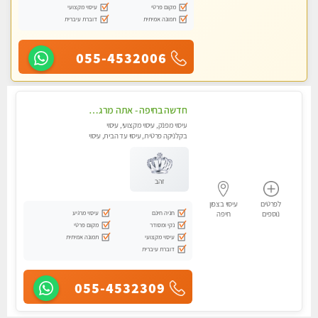
מקום פרטי
עיסוי מקצועי
תמונה אמיתית
דוברת עיברית
055-4532006
חדשה בחיפה - אתה מרגיש עייף??? זה הזמן להתפנק בעיסוי מקצועי ברמה גבוהה- Highly recommended
עיסוי מפנק, עיסוי מקצועי, עיסוי
בקלניקה פרטית, עיסוי עד הבית, עיסוי
טנטרה
זהב
לפרטים
עיסוי בצפון
חניה חינם
עיסוי מרגיע
נוספים
חיפה
נקי ומסודר
מקום פרטי
עיסוי מקצועי
תמונה אמיתית
דוברת עיברית
055-4532309