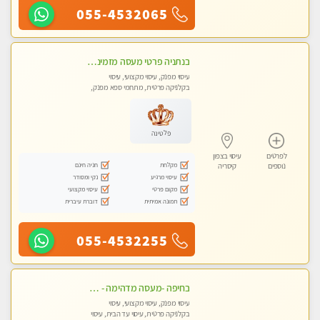
055-4532065
בנתניה פרטי מעסה מזמינה אותך למפגש אחד על אחד בלי שותפות! פינוק מרגיע vip
עיסוי מפנק, עיסוי מקצועי, עיסוי
בקלניקה פרטית, מתחמי ספא מפנק,
עיסוי עד הבית
פלטינה
לפרטים
עיסוי בצפון
מקלחת
חניה חינם
נוספים
קיסריה
עיסוי מרגיע
נקי ומסודר
מקום פרטי
עיסוי מקצועי
תמונה אמיתית
דוברת עיברית
055-4532255
בחיפה -מעסה מדהימה - כל סוגי העיסויים מעסה מקצועית ואיכותית פרטי!!!
עיסוי מפנק, עיסוי מקצועי, עיסוי
בקלניקה פרטית, עיסוי עד הבית, עיסוי