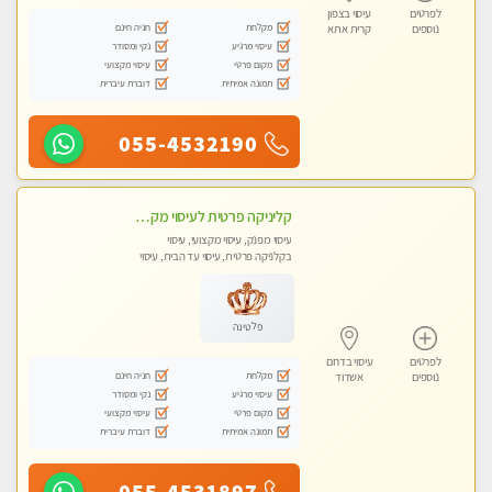
לפרטים
עיסוי בצפון
מקלחת
חניה חינם
נוספים
קרית אתא
עיסוי מרגיע
נקי ומסודר
מקום פרטי
עיסוי מקצועי
תמונה אמיתית
דוברת עיברית
055-4532190
קליניקה פרטית לעיסוי מקצועי ואלטרנטיבי ברמה גבוהה VIP תתקשר ..... highly recommended..new in the city
עיסוי מפנק, עיסוי מקצועי, עיסוי
בקלניקה פרטית, עיסוי עד הבית, עיסוי
טנטרה
פלטינה
לפרטים
עיסוי בדרום
מקלחת
חניה חינם
נוספים
אשדוד
עיסוי מרגיע
נקי ומסודר
מקום פרטי
עיסוי מקצועי
תמונה אמיתית
דוברת עיברית
055-4531897