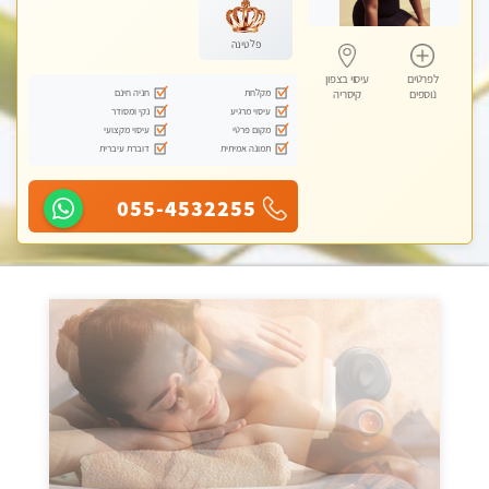
פלטינה
לפרטים
עיסוי בצפון
מקלחת
חניה חינם
נוספים
קיסריה
עיסוי מרגיע
נקי ומסודר
מקום פרטי
עיסוי מקצועי
תמונה אמיתית
דוברת עיברית
055-4532255