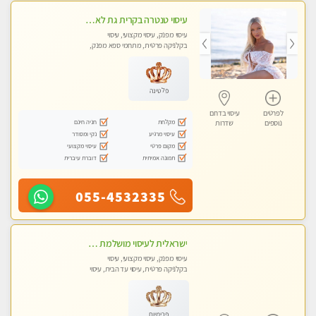
עיסוי טנטרה בקרית גת לא מה שחשבת הרבה יותר ממה שדמיינת פרטי!!! Highly recommended
עיסוי מפנק, עיסוי מקצועי, עיסוי
בקלניקה פרטית, מתחמי ספא מפנק,
מכוני עיסוי מפנק, עיסוי עד הבית, עיסוי
טנטרה
פלטינה
לפרטים
עיסוי בדרום
מקלחת
חניה חינם
נוספים
שדרות
עיסוי מרגיע
נקי ומסודר
מקום פרטי
עיסוי מקצועי
תמונה אמיתית
דוברת עיברית
055-4532335
ישראלית לעיסוי מושלמת לעיסוי מושלם ואיכותי במיוחד !
עיסוי מפנק, עיסוי מקצועי, עיסוי
בקלניקה פרטית, עיסוי עד הבית, עיסוי
טנטרה
פרימיום