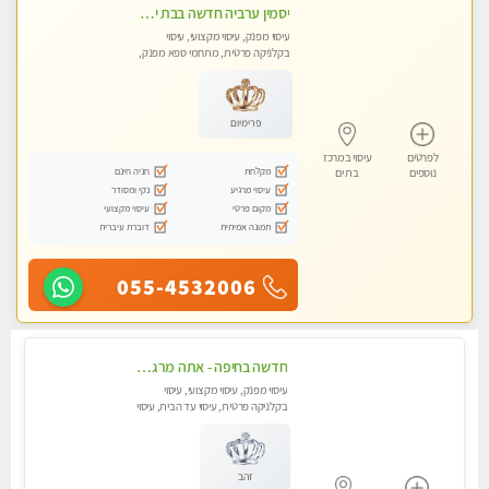
יסמין ערביה חדשה בבת ים חדש חדש .כל סוגי העיסויים במקום הכי מושלם בעיר בת ים . highly recommended..new in the city
עיסוי מפנק, עיסוי מקצועי, עיסוי
בקלניקה פרטית, מתחמי ספא מפנק,
מכוני עיסוי מפנק, עיסוי עד הבית, עיסוי
טנטרה
פרימיום
לפרטים
עיסוי במרכז
מקלחת
חניה חינם
נוספים
בת ים
עיסוי מרגיע
נקי ומסודר
מקום פרטי
עיסוי מקצועי
תמונה אמיתית
דוברת עיברית
055-4532006
חדשה בחיפה - אתה מרגיש עייף??? זה הזמן להתפנק בעיסוי מקצועי ברמה גבוהה- Highly recommended
עיסוי מפנק, עיסוי מקצועי, עיסוי
בקלניקה פרטית, עיסוי עד הבית, עיסוי
טנטרה
זהב