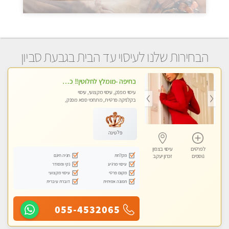
הבחירות שלנו לעיסוי עד הבית בגבעת סביון
בחיפה -מומלץ לחלוטין!! כל סוגי העיסויים מעסה מקצועית ואיכותית פרטי!!!
עיסוי מפנק, עיסוי מקצועי, עיסוי
בקלניקה פרטית, מתחמי ספא מפנק,
מכוני עיסוי מפנק, עיסוי עד הבית, עיסוי
טנטרה
פלטינה
לפרטים
עיסוי בצפון
מקלחת
חניה חינם
נוספים
זכרון יעקב
עיסוי מרגיע
נקי ומסודר
מקום פרטי
עיסוי מקצועי
תמונה אמיתית
דוברת עיברית
055-4532065