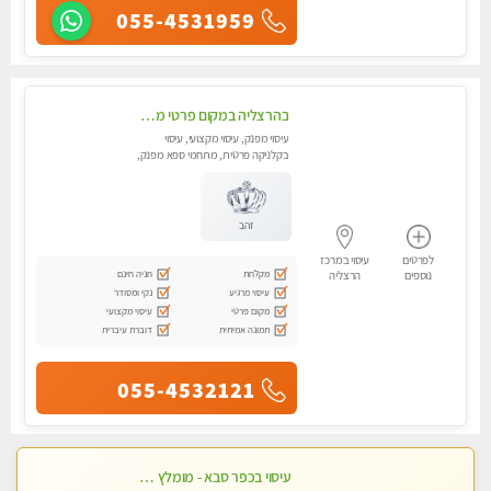
055-4531959
בהרצליה במקום פרטי מסאז' איכותי ביותר ומפנק - לרציניים בלבד,עיסוי מרגיע מאוד.
עיסוי מפנק, עיסוי מקצועי, עיסוי
בקלניקה פרטית, מתחמי ספא מפנק,
מכוני עיסוי מפנק, עיסוי טנטרה
זהב
לפרטים
עיסוי במרכז
מקלחת
חניה חינם
נוספים
הרצליה
עיסוי מרגיע
נקי ומסודר
מקום פרטי
עיסוי מקצועי
תמונה אמיתית
דוברת עיברית
055-4532121
עיסוי בכפר סבא - מומלץ לחלוטין!!!! כל סוגי העיסויים מעסה מקצועית ואיכותית פרטי!!!