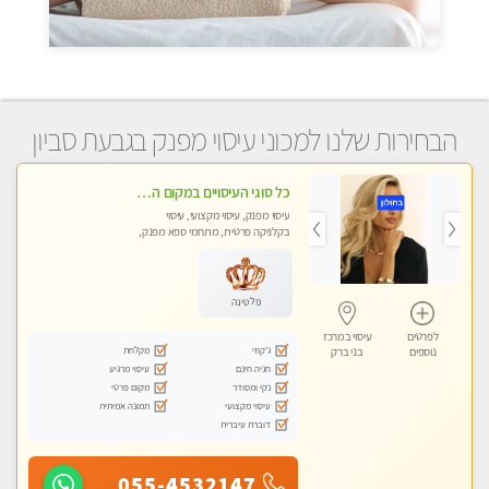
הבחירות שלנו למכוני עיסוי מפנק בגבעת סביון
כל סוגי העיסויים במקום הכי מושלם בעיר- בחולון
עיסוי מפנק, עיסוי מקצועי, עיסוי
בקלניקה פרטית, מתחמי ספא מפנק,
מכוני עיסוי מפנק
פלטינה
לפרטים
עיסוי במרכז
ג'קוזי
מקלחת
נוספים
בני ברק
חניה חינם
עיסוי מרגיע
נקי ומסודר
מקום פרטי
עיסוי מקצועי
תמונה אמיתית
דוברת עיברית
055-4532147