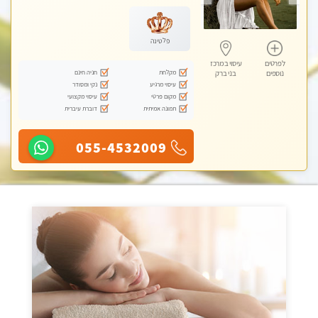
פלטינה
לפרטים
עיסוי במרכז
מקלחת
חניה חינם
נוספים
בני ברק
עיסוי מרגיע
נקי ומסודר
מקום פרטי
עיסוי מקצועי
תמונה אמיתית
דוברת עיברית
055-4532009