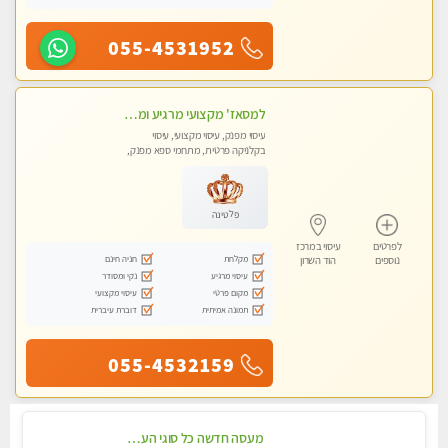
055-4531952
למסאז' מקצועי מרגיע ומשחרר את כל הגוף! בקליניקה פרטית -מומלץ מאוד -ללא מין!
עיסוי מפנק, עיסוי מקצועי, עיסוי
בקלניקה פרטית, מתחמי ספא מפנק,
מכוני עיסוי מפנק, עיסוי טנטרה
פלטינה
לפרטים
עיסוי במרכז
מקלחת
חניה חינם
נוספים
הוד השרון
עיסוי מרגיע
נקי ומסודר
מקום פרטי
עיסוי מקצועי
תמונה אמיתית
דוברת עיברית
055-4532159
מעסה חדשה כל סוגי העיסויים מעסה מקצועית ואיכותית פרטי!!!מומלץ לחלוטין!!