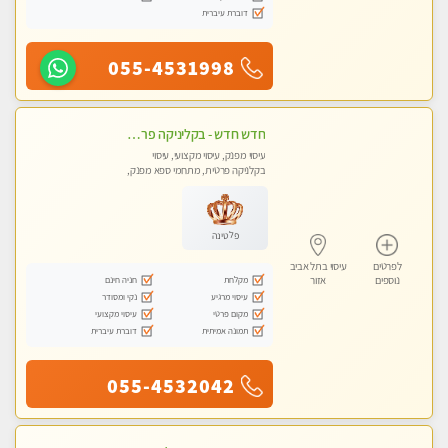
דוברת עיברית
055-4531998
חדש חדש - בקליניקה פרטית בחולון עיסוי לחידוש אנרגיות עיסוי חלומי מומלץ מאוד-ללא מין! highly recommended new in the city
עיסוי מפנק, עיסוי מקצועי, עיסוי
בקלניקה פרטית, מתחמי ספא מפנק,
מכוני עיסוי מפנק, עיסוי טנטרה
פלטינה
לפרטים
עיסוי בתל אביב
מקלחת
חניה חינם
נוספים
אזור
עיסוי מרגיע
נקי ומסודר
מקום פרטי
עיסוי מקצועי
תמונה אמיתית
דוברת עיברית
055-4532042