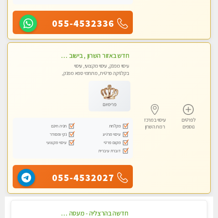
055-4532336
חדש באזור השרון , בישוב ניצני עוז ! נבחרת מטפלות ומטפלים
עיסוי מפנק, עיסוי מקצועי, עיסוי
בקלניקה פרטית, מתחמי ספא מפנק,
מכוני עיסוי מפנק, עיסוי טנטרה
פרימיום
לפרטים
עיסוי במרכז
מקלחת
חניה חינם
נוספים
רמת השרון
עיסוי מרגיע
נקי ומסודר
מקום פרטי
עיסוי מקצועי
דוברת עיברית
055-4532027
חדשה בהרצליה - מעסה מקצועית ואיכותית פרטי!!!