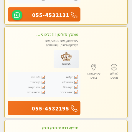
055-4532131
מומלץ לחלוטין!!!! כל סוגי העיסויים מעסה מקצועית ואיכותית פרטי!!!
עיסוי מפנק, עיסוי מקצועי, עיסוי
בקלניקה פרטית, עיסוי טנטרה
פרימיום
לפרטים
עיסוי במרכז
מקלחת
חניה חינם
נוספים
בת ים
עיסוי מרגיע
נקי ומסודר
מקום פרטי
עיסוי מקצועי
תמונה אמיתית
דוברת עיברית
055-4532195
חדשה בבת ים חדש חדש .כל סוגי העיסויים במקום הכי מושלם בעיר בת ים . highly recommended..new in the city