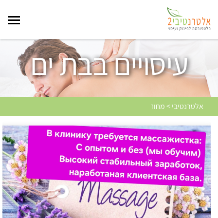
עיסויים בבת ים
אלטרנטיבי > מחוז