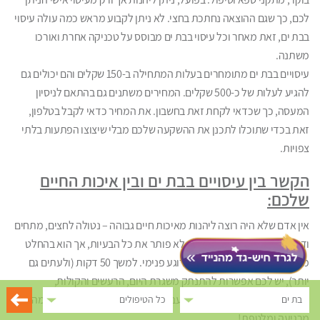
לכם, כך שגם ההוצאה נחתכת בחצי. לא ניתן לקבוע מראש כמה עולה עיסוי
בבת ים, זאת מאחר וכל עיסוי בבת ים מבוסס על טכניקה אחרת ואורכו
משתנה.
עיסויים בבת ים מתומחרים בעלות המתחילה ב-150 שקלים והם יכולים גם
להגיע לעלות של כ-500 שקלים. המחירים משתנים גם בהתאם לניסיון
המעסה, כך שכדאי לקחת זאת בחשבון. את המחיר כדאי לקבל בטלפון,
זאת בכדי שתוכלו לתכנן את ההשקעה שלכם מבלי שיצוצו הפתעות בלתי
צפויות.
הקשר בין עיסויים בבת ים ובין איכות החיים
שלכם:
אין אדם שלא היה רוצה ליהנות מאיכות חיים גבוהה – נטולה לחצים, מתחים
ודאגות. עיסוי בבת ים אמנם לא לא פותר את כל הבעיות, אך הוא בהחלט
מכניס אתכם לשלווה פנימית ולרוגע פנימי. למשך 50 דקות (ולעתים גם
יותר), יש לכם אפשרות להתנתק משגרת היום, הרעשים והקולות,
המחוייבויות שלכם, המשפחה והעבודה – ופשוט לצלול לאווירה קסומה,
בת ים
כל הטיפולים
מרגיעה ומלטפת!