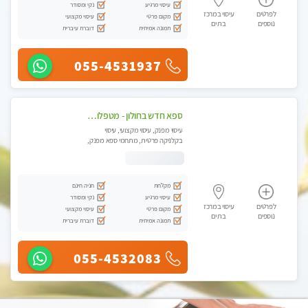
עיסוי מרגיע
נקי ומסודר
לפרטים
עיסוי במרכז
מקום פרטי
עיסוי מקצועי
נוספים
בת ים
תמונה אמיתית
דוברת עיברית
055-4531937
ספא חדש בחולון - מטפלות מקצועיות ברמה גבוהה מומלץ מאוד !!! . . highly recommended..new in the city -אין פרטים נוספים במקום -ללא מין !!ממתינה לך שתגיע
עיסוי מפנק, עיסוי מקצועי, עיסוי
בקלניקה פרטית, מתחמי ספא מפנק,
עיסוי טנטרה
מקלחת
חניה חינם
עיסוי מרגיע
נקי ומסודר
לפרטים
עיסוי במרכז
מקום פרטי
עיסוי מקצועי
נוספים
בת ים
תמונה אמיתית
דוברת עיברית
055-4532083