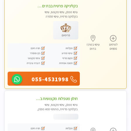
בקליניקה פרטית בבת ים עיסוי לחידוש אנרגיות עיסוי מקצועי מומלץ מאוד ללא מין !!
עיסוי מפנק, עיסוי מקצועי, עיסוי
בקלניקה פרטית, עיסוי טנטרה
פרימיום
לפרטים
עיסוי במרכז
מקלחת
חניה חינם
נוספים
בת ים
עיסוי מרגיע
נקי ומסודר
מקום פרטי
עיסוי מקצועי
תמונה אמיתית
דוברת עיברית
055-4531998
חולון מטפלות מקצועיות ברמה גבוהה מומלץ מאוד !!! . . highly recommended..new in the city -אין פרטים נוספים במקום -ללא מין !!
עיסוי מפנק, עיסוי מקצועי, עיסוי
בקלניקה פרטית, מתחמי ספא מפנק,
עיסוי טנטרה
מקלחת
חניה חינם