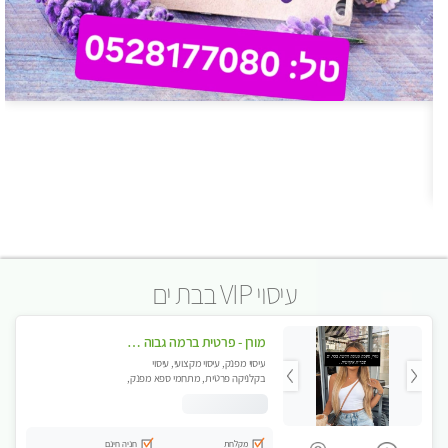
עיסוי VIP בבת ים
מורן - פרטית ברמה גבוה בבת-ים -הודעות ווצאפ בלבד
עיסוי מפנק, עיסוי מקצועי, עיסוי
בקלניקה פרטית, מתחמי ספא מפנק,
עיסוי טנטרה
מקלחת
חניה חינם