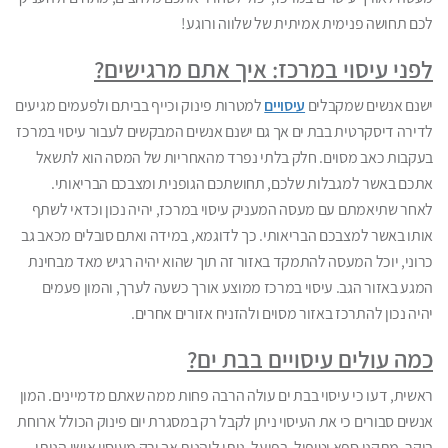
לכם תחושה פנימית אמיתית של שלווה ורוגע!
לפני עיסוי במרכז: איך אתם מרגישים?
ישנם אנשים שמקבלים
עיסויים
למטרות פינוק וכייף בביתם ולפעמים מגיעים
לדירה דיסקרטית בבת ים
אך גם ישנם אנשים המבקשים לעבור עיסוי במרכז
בעקבות כאב מסוים. חלק בלתי נפרד מהאחריות של המסה הוא לתשאל
אתכם באשר למגבלות שלכם, תחושתכם הגופנית ומצבכם הבריאותי.
לאחר שתיאמתם עם מעסה המעניק עיסוי במרכז, יהיה נכון וכדאי לשתף
אותו באשר למצבכם הבריאותי. כך לדוגמא, במידה ואתם סובלים מכאב גב
כרוני, יוכל המעסה להתמקד באזור זה תוך שהוא יהיה רגיש מאד מבחינת
המגע באזור הגב. עיסוי במרכז ממוצע אורך כשעה לערך, והמון פעמים
יהיה נכון להתרכז באזור מסוים ולהזניח אזורים אחרים.
כמה עולים עיסויים בבת ים?
ראשית, דעו כי עיסוי בבת ים עולה הרבה פחות ממה שאתם מדמיינים. המון
אנשים סבורים כי את העיסוי ניתן לקבל רק במסגרת יום פינוק הכולל ארוחת
בוקר, מתקני ספא וטיפול. בפועל, ניתן ליהנות אך ורק מעיסוי אישי הניתן