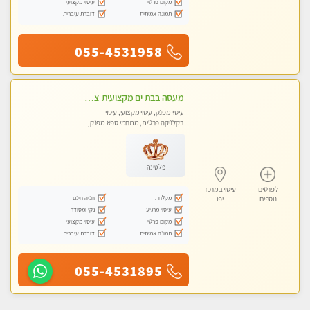
מקום פרטי
עיסוי מקצועי
תמונה אמיתית
דוברת עיברית
055-4531958
מעסה בבת ים מקצועית צעירה ואיכותית פרטי!!!-מומלץ לחלוטין!!! VIP פרטי! ​​​​​​ Highly recommended
עיסוי מפנק, עיסוי מקצועי, עיסוי
בקלניקה פרטית, מתחמי ספא מפנק,
מכוני עיסוי מפנק
פלטינה
לפרטים
עיסוי במרכז
מקלחת
חניה חינם
נוספים
יפו
עיסוי מרגיע
נקי ומסודר
מקום פרטי
עיסוי מקצועי
תמונה אמיתית
דוברת עיברית
055-4531895