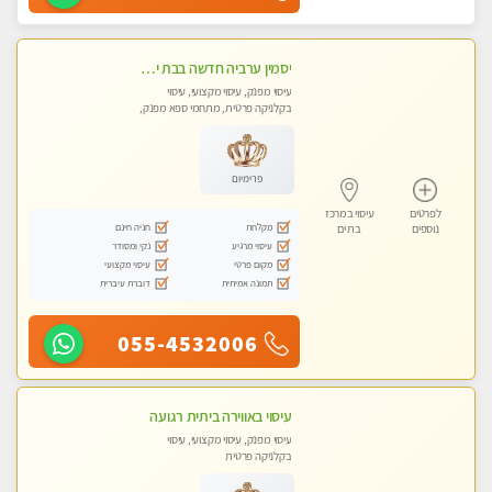
יסמין ערביה חדשה בבת ים חדש חדש .כל סוגי העיסויים במקום הכי מושלם בעיר בת ים . highly recommended..new in the city
עיסוי מפנק, עיסוי מקצועי, עיסוי
בקלניקה פרטית, מתחמי ספא מפנק,
מכוני עיסוי מפנק, עיסוי עד הבית, עיסוי
טנטרה
פרימיום
לפרטים
עיסוי במרכז
מקלחת
חניה חינם
נוספים
בת ים
עיסוי מרגיע
נקי ומסודר
מקום פרטי
עיסוי מקצועי
תמונה אמיתית
דוברת עיברית
055-4532006
עיסוי באווירה ביתית רגועה
עיסוי מפנק, עיסוי מקצועי, עיסוי
בקלניקה פרטית