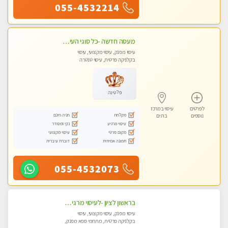
055-4532214
מעסה חדשה -כל סוגי העיסויים מעסה מקצועית ואיכותית פרטי!!!מומלץ לחלוטין!! Highly recommended
עיסוי מפנק, עיסוי מקצועי, עיסוי
בקלניקה פרטית, עיסוי טנטרה
פלטינה
לפרטים
עיסוי במרכז
מקלחת
חניה חינם
נוספים
בת ים
עיסוי מרגיע
נקי ומסודר
מקום פרטי
עיסוי מקצועי
תמונה אמיתית
דוברת עיברית
055-4532073
בראשון לציון -לעיסוי מרגיע ומפנק VIP-מומלץ לחלוטין! פרטי! ​​​​​​ Highly recommended
עיסוי מפנק, עיסוי מקצועי, עיסוי
בקלניקה פרטית, מתחמי ספא מפנק,