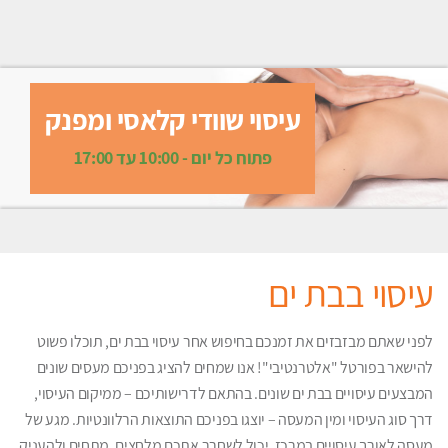
עיסוי שוודי קלאסי ומפנק
פתוח כל יום - 10:00 עד 17:00
עיסוי בבת ים
לפני שאתם מבזבזים את זמנכם בחיפוש אחר עיסוי בבת ים, תוכלו פשוט
להישאר בפורטל "אלטרנטיבי"! אנו שמחים להציג בפניכם מעסים שונים
המבצעים עיסויים בבת ים שונים. בהתאם לדרישותיכם – ממיקום העיסוי,
דרך סוג העיסוי ומין המעסה – יוצגו בפניכם התוצאות הרלוונטיות. מגע של
מעסה לאורך עיסויים במרכז, יכול לשחרר אתכם מלחצים, מתחים ולהעניק