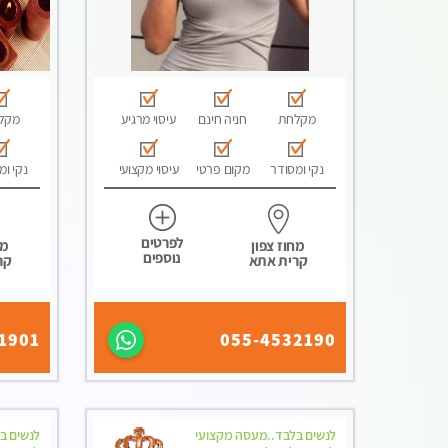
מקלחת
חניה חינם
עיסוי מרגיע
מקל
נקי ומסודר
מקום פרטי
עיסוי מקצועי
נקי ומ
לפרטים
מחוז צפון
מח
נוספים
קרית אתא
קר
1901
055-4532190
לנשים בלבד..מעסה מקצועי
לנשים ב