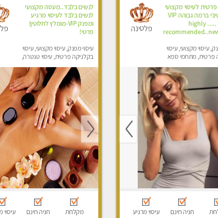
פרטית לעיסוי מקצועי
לנשים בלבד..מעסה מקצועי
ואלטרנטיבי ברמה גבוהה VIP
לנשים בלבד לעיסוי מרגיע
תתקשר ..... highly
ומפנק VIP-מומלץ לחלוטין!
פלטינה
פלט
recommended..new
פרטי! ​​​​​​
ק, עיסוי מקצועי, עיסוי
עיסוי מפנק, עיסוי מקצועי, עיסוי
 פרטית, מתחמי ספא
בקלניקה פרטית, עיסוי טנטרה,
ני עיסוי מפנק, עיסוי עד
עיסוי מגבר לאישה, עיסוי לנשים
סוי טנטרה, עיסוי מגבר
בלבד
סוי מגבר לאישה
חת
חניה חינם
עיסוי מרגיע
מקלחת
חניה חינם
עיסוי מ