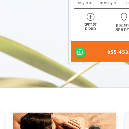
סודר
מקום פרטי
עיסוי מקצועי
לפרטים
וז צפון
נוספים
ית אתא
055-453