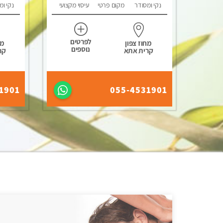
נקי ומסודר
מקום פרטי
עיסוי מקצועי
נקי ומ
לפרטים
מחוז צפון
מח
נוספים
קרית אתא
קר
1901
055-4531901