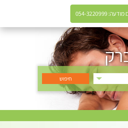
: 054-3220999
ברק