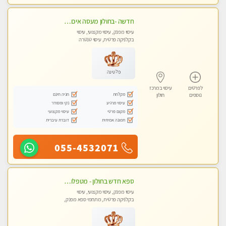
חדשה -בחולון מעסה איכותית מפנקת ומקצועית לעיסוי חלומי ..... ללא מין
עיסוי מפנק, עיסוי מקצועי, עיסוי
בקלניקה פרטית, עיסוי טנטרה
פלטינה
לפרטים
עיסוי במרכז
מקלחת
חניה חינם
נוספים
חולון
עיסוי מרגיע
נקי ומסודר
מקום פרטי
עיסוי מקצועי
תמונה אמיתית
דוברת עיברית
055-4532071
ספא חדש בחולון - מטפלות מקצועיות ברמה גבוהה מומלץ מאוד !!! . . highly recommended..new in the city -אין פרטים נוספים במקום -ללא מין !!
עיסוי מפנק, עיסוי מקצועי, עיסוי
בקלניקה פרטית, מתחמי ספא מפנק,
עיסוי טנטרה