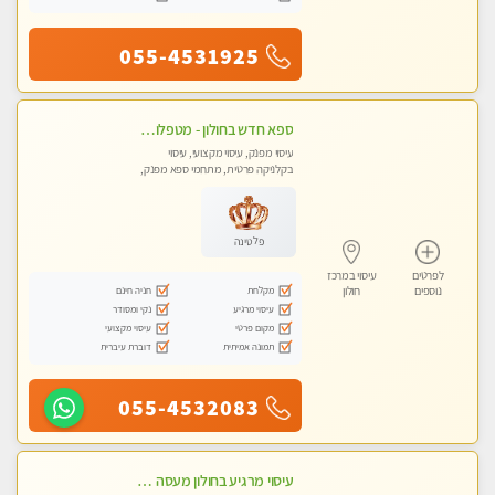
055-4531925
ספא חדש בחולון - מטפלות מקצועיות ברמה גבוהה מומלץ מאוד !!! . . highly recommended..new in the city -אין פרטים נוספים במקום -ללא מין !!ממתינה לך שתגיע
עיסוי מפנק, עיסוי מקצועי, עיסוי
בקלניקה פרטית, מתחמי ספא מפנק,
עיסוי טנטרה
פלטינה
לפרטים
עיסוי במרכז
מקלחת
חניה חינם
נוספים
חולון
עיסוי מרגיע
נקי ומסודר
מקום פרטי
עיסוי מקצועי
תמונה אמיתית
דוברת עיברית
055-4532083
עיסוי מרגיע בחולון מעסה מקצועית באנרגיה טובה עיסוי מדהים .... ללא מין !