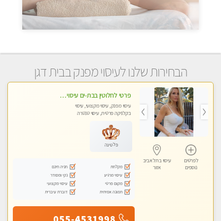
הבחירות שלנו לעיסוי מפנק בבית דגן
פרטי לחלוטין בבת-ים עיסוי מפנק מקצועי מומלץ בחום למי שרוצה להירגע- מומלץ לחלוטין! פרטי! ​​​​​​ Highly recommended
עיסוי מפנק, עיסוי מקצועי, עיסוי
בקלניקה פרטית, עיסוי טנטרה
פלטינה
לפרטים
עיסוי בתל אביב
מקלחת
חניה חינם
נוספים
אזור
עיסוי מרגיע
נקי ומסודר
מקום פרטי
עיסוי מקצועי
תמונה אמיתית
דוברת עיברית
055-4531998