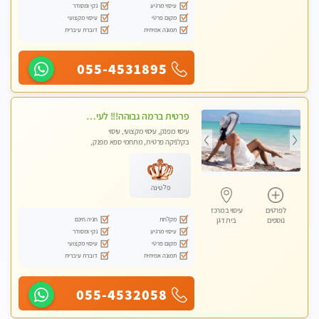
עיסוי מרגיע
נקי ומסודר
מקום פרטי
עיסוי מקצועי
תמונה אמיתית
דוברת עיברית
055-4531895
פרטית ברמה גבוהה!!! לעיסוי מפנק vip מומלץ לרציניים בלבד!!ללא מין
עיסוי מפנק, עיסוי מקצועי, עיסוי
בקלניקה פרטית, מתחמי ספא מפנק,
עיסוי טנטרה
פלטינה
לפרטים
עיסוי במרכז
מקלחת
חניה חינם
נוספים
בית דגן
עיסוי מרגיע
נקי ומסודר
מקום פרטי
עיסוי מקצועי
תמונה אמיתית
דוברת עיברית
055-4532058