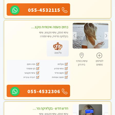
055-4532115
בתים מעסה איכותית מקצועית ומפנקת מאוד חדשה בת-ים מעסה צעירה ואלופה לעיסוי מפנק מומלץ מאוד ....פרטי!!
עיסוי מפנק, עיסוי מקצועי, עיסוי
בקלניקה פרטית, עיסוי טנטרה
פלטינה
לפרטים
עיסוי במרכז
מקלחת
חניה חינם
נוספים
בית דגן
עיסוי מרגיע
נקי ומסודר
מקום פרטי
עיסוי מקצועי
תמונה אמיתית
דוברת עיברית
055-4532306
חדש חדש - בקליניקה פרטית בחולון עיסוי לחידוש אנרגיות עיסוי חלומי מומלץ מאוד-ללא מין! highly recommended new in the city
עיסוי מפנק, עיסוי מקצועי, עיסוי