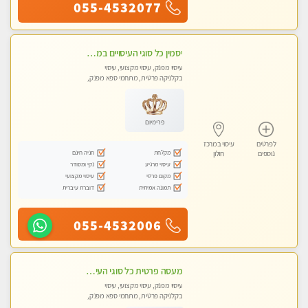
055-4532077
יסמין כל סוגי העיסויים במקום הכי מושלם בעיר בת ים . highly recommended..new in the city
עיסוי מפנק, עיסוי מקצועי, עיסוי
בקלניקה פרטית, מתחמי ספא מפנק,
מכוני עיסוי מפנק, עיסוי טנטרה
פרימיום
לפרטים
עיסוי במרכז
מקלחת
חניה חינם
נוספים
חולון
עיסוי מרגיע
נקי ומסודר
מקום פרטי
עיסוי מקצועי
תמונה אמיתית
דוברת עיברית
055-4532006
מעסה פרטית כל סוגי העיסויים מעסה מקצועית ואיכותית פרטי!!
עיסוי מפנק, עיסוי מקצועי, עיסוי
בקלניקה פרטית, מתחמי ספא מפנק,
עיסוי טנטרה