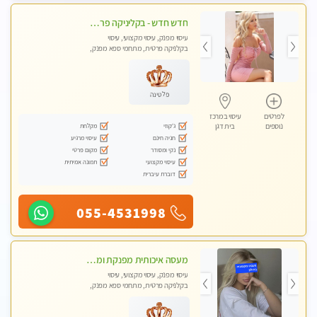
חדש חדש - בקליניקה פרטית בבת ים עיסוי לחידוש אנרגיות עיסוי מקצועי מומלץ מאוד ללא מין !!
עיסוי מפנק, עיסוי מקצועי, עיסוי
בקלניקה פרטית, מתחמי ספא מפנק,
מכוני עיסוי מפנק, עיסוי טנטרה
פלטינה
לפרטים
עיסוי במרכז
ג'קוזי
מקלחת
נוספים
בית דגן
חניה חינם
עיסוי מרגיע
נקי ומסודר
מקום פרטי
עיסוי מקצועי
תמונה אמיתית
דוברת עיברית
055-4531998
מעסה איכותית מפנקת ומקצועית מאוד- בחולון
עיסוי מפנק, עיסוי מקצועי, עיסוי
בקלניקה פרטית, מתחמי ספא מפנק,
עיסוי טנטרה