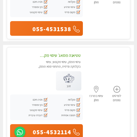
מקלחת
חניה חינם
נוספים
חולון
עיסוי מרגיע
נקי ומסודר
מקום פרטי
עיסוי מקצועי
055-4531538
טטיאנה מסאג׳ עיסוי מקצועי בבת ים :054-3577687
עיסוי מפנק, עיסוי מקצועי, עיסוי
בקלניקה פרטית, מתחמי ספא מפנק,
עיסוי טנטרה
זהב
לפרטים
עיסוי במרכז
מקלחת
חניה חינם
נוספים
חולון
עיסוי מרגיע
נקי ומסודר
מקום פרטי
עיסוי מקצועי
תמונה אמיתית
דוברת עיברית
055-4532114