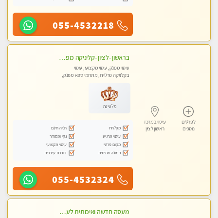
055-4532218
בראשון -לציון -קליניקה מפוארת צוות צעיר ומקצועי לעיסוי VIP באווירה חמה ונעימה מומלץ ביותר! חוויה מפנקת מאוד ... ללא מין !!
עיסוי מפנק, עיסוי מקצועי, עיסוי
בקלניקה פרטית, מתחמי ספא מפנק,
עיסוי טנטרה
פלטינה
לפרטים
עיסוי במרכז
מקלחת
חניה חינם
נוספים
ראשון לציון
עיסוי מרגיע
נקי ומסודר
מקום פרטי
עיסוי מקצועי
תמונה אמיתית
דוברת עיברית
055-4532324
מעסה חדשה ואיכותית לעיסוי מרגיע ומפנק VIP-מומלץ לחלוטין! פרטי! ​​​​​​ Highly recommended