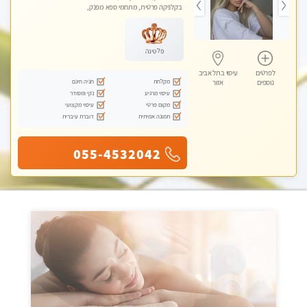
בקלניקה פרטית, מתחמי ספא מפנק,
מכוני עיסוי מפנק, עיסוי טנטרה
פלטינה
לפרטים
עיסוי בתל אביב
מקלחת
חניה חינם
נוספים
אזור
עיסוי מרגיע
נקי ומסודר
מקום פרטי
עיסוי מקצועי
תמונה אמיתית
דוברת עיברית
055-4532042