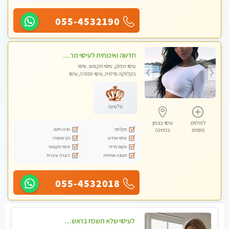
055-4532190
חדשה ואיכותית לעיסוי מרגיע ומפנק VIP-מומלץ לחלוטין! פרטי! ​​​​​​ Highly recommended
עיסוי מפנק, עיסוי מקצועי, עיסוי
בקלניקה פרטית, עיסוי טנטרה, עיסוי
מגבר לגבר
פלטינה
לפרטים
עיסוי בצפון
מקלחת
חניה חינם
נוספים
בנימינה
עיסוי מרגיע
נקי ומסודר
מקום פרטי
עיסוי מקצועי
תמונה אמיתית
דוברת עיברית
055-4532018
לעיסוי שלא תשכח בראשון לציון