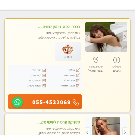
בכפר -סבא -מוזמן לחוויה בלתי נשכחת!!!עיסוי מפנק ביותר מומלץ לחלוטין!!!
עיסוי מפנק, עיסוי מקצועי, עיסוי
בקלניקה פרטית, מתחמי ספא מפנק,
עיסוי טנטרה, עיסוי מגבר לגבר, עיסוי
לנשים בלבד
פלטינה
לפרטים
עיסוי במרכז
מקלחת
חניה חינם
נוספים
גבעת שמואל
עיסוי מרגיע
נקי ומסודר
מקום פרטי
עיסוי מקצועי
תמונה אמיתית
דוברת עיברית
055-4532069
קליניקה פרטית לעיסוי מקצועי ואלטרנטיבי ברמה גבוהה VIP תתקשר ..... highly recommended..new in the city
עיסוי מפנק, עיסוי מקצועי, עיסוי
בקלניקה פרטית, מתחמי ספא מפנק,