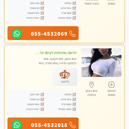
מקלחת
חניה חינם
נוספים
גבעת שמואל
עיסוי מרגיע
נקי ומסודר
מקום פרטי
עיסוי מקצועי
תמונה אמיתית
דוברת עיברית
055-4532069
חדשה ואיכותית לעיסוי מרגיע ומפנק VIP-מומלץ לחלוטין! פרטי! ​​​​​​ Highly recommended
עיסוי מפנק, עיסוי מקצועי, עיסוי
בקלניקה פרטית, עיסוי טנטרה, עיסוי
מגבר לגבר
פלטינה
לפרטים
עיסוי בצפון
מקלחת
חניה חינם
נוספים
בנימינה
עיסוי מרגיע
נקי ומסודר
מקום פרטי
עיסוי מקצועי
תמונה אמיתית
דוברת עיברית
055-4532018