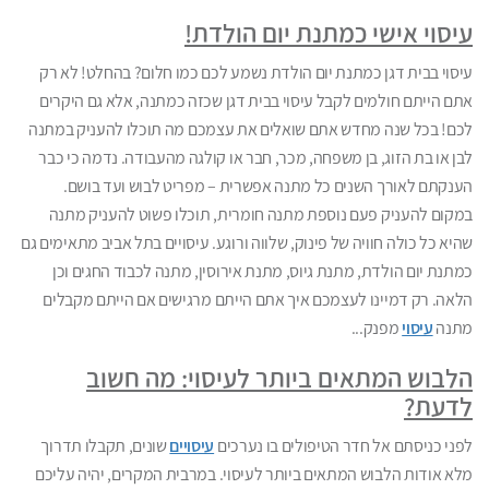
עיסוי אישי כמתנת יום הולדת!
עיסוי בבית דגן כמתנת יום הולדת נשמע לכם כמו חלום? בהחלט! לא רק
אתם הייתם חולמים לקבל עיסוי בבית דגן שכזה כמתנה, אלא גם היקרים
לכם! בכל שנה מחדש אתם שואלים את עצמכם מה תוכלו להעניק במתנה
לבן או בת הזוג, בן משפחה, מכר, חבר או קולגה מהעבודה. נדמה כי כבר
הענקתם לאורך השנים כל מתנה אפשרית – מפריט לבוש ועד בושם.
במקום להעניק פעם נוספת מתנה חומרית, תוכלו פשוט להעניק מתנה
שהיא כל כולה חוויה של פינוק, שלווה ורוגע. עיסויים בתל אביב מתאימים גם
כמתנת יום הולדת, מתנת גיוס, מתנת אירוסין, מתנה לכבוד החגים וכן
הלאה. רק דמיינו לעצמכם איך אתם הייתם מרגישים אם הייתם מקבלים
מתנה
עיסוי
מפנק...
הלבוש המתאים ביותר לעיסוי: מה חשוב
לדעת?
לפני כניסתם אל חדר הטיפולים בו נערכים
עיסויים
שונים, תקבלו תדרוך
מלא אודות הלבוש המתאים ביותר לעיסוי. במרבית המקרים, יהיה עליכם