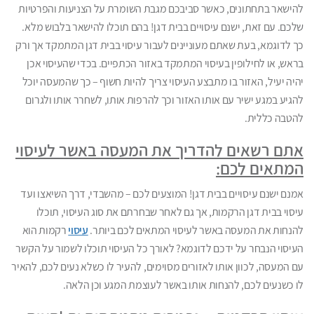
להישאר בתחתונים, כאשר סביבכם מגבת השומרת על הצניעות והפרטיות
שלכם. עם זאת, ישנם עיסויים בבית דגן! בהם תוכלו להישאר בלבוש מלא.
כך לדוגמא, בעת שאתם מעוניינים לעבור עיסוי בבית דגן המתמקד אך ורק
בראש, או לחילופין בעיסוי המתמקד באזור הכתפיים. בכדי שהעיסוי אכן
יהיה יעיל, האזור בו מתבצע העיסוי צריך להיות חשוף – כך שהמעסה יוכל
להגיע במגע ישיר עם אותו האזור וכך להרפות אותו, לשחרר אותו ולגרום
להטבה כללית.
אתם רשאים להדריך את המעסה באשר לעיסוי
המתאים לכם:
אמנם ישנם עיסויים בבית דגן! המוצעים לכם – מהשבדי, דרך השיאצו ועד
עיסוי בבית דגן הרקמות, אך גם לאחר שבחרתם את סוג העיסוי, תוכלו
להנחות את המעסה באשר לעיסוי המתאים לכם ביותר.
עיסוי
רקמות הוא
העיסוי הנבחר על ידכם לדוגמא? לאורך כל העיסוי תוכלו לשמור על הקשר
עם המעסה, לכוון אותו לאזורים מסוימים, להעיר לו כשלא נעים לכם, להאיר
לו כשנעים לכם, להנחות אותו באשר לעוצמת המגע וכן הלאה.