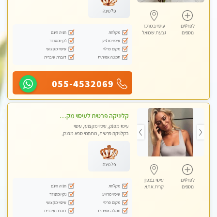
פלטינה
לפרטים
עיסוי במרכז
מקלחת
חניה חינם
נוספים
גבעת שמואל
עיסוי מרגיע
נקי ומסודר
מקום פרטי
עיסוי מקצועי
תמונה אמיתית
דוברת עיברית
055-4532069
קליניקה פרטית לעיסוי מקצועי ואלטרנטיבי ברמה גבוהה VIP תתקשר ..... highly recommended..new in the city
עיסוי מפנק, עיסוי מקצועי, עיסוי
בקלניקה פרטית, מתחמי ספא מפנק,
מכוני עיסוי מפנק, עיסוי עד הבית, עיסוי
טנטרה, עיסוי מגבר לגבר, עיסוי מגבר
לאישה
פלטינה
לפרטים
עיסוי בצפון
מקלחת
חניה חינם
נוספים
קרית אתא
עיסוי מרגיע
נקי ומסודר
מקום פרטי
עיסוי מקצועי
תמונה אמיתית
דוברת עיברית