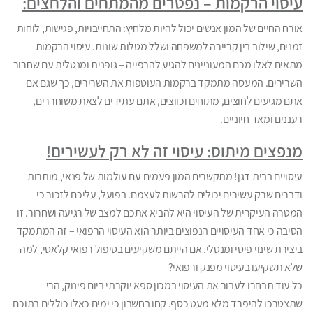
עיסוי הרקמות – נפטרים מהמתחים והלחצים:
אורח החיים של המון אנשים יכול להיות מלחיץ: התחייבויות, פגישות, לוחות
זמנים, שילוב בין קריירה למשפחה ושלל מטלות שונות. עיסוי הרקמות
מתאים לאלו מכם המעוניינים להגיע להרפייה – גופנית ומנטלית עם שחרור
השרירים. המעסה מתמקד ברקמות העוטפות את השרירים, כך שגם אם
אתם מגיעים לחוצים, מתוחים וכווצים, אתם עתידים לצאת משוחררים,
רעננים ומאד חיוניים.
מנפצים מיתוס: עיסוי זה לא רק לעשירים!
עיסויים בבית דגן! מתקשרים המון פעמים עם עולמות של פנאי, מותרות
ודברים שרק עשירים יכולים להרשות לעצמם. בפועל, עליכם לזכור כי
המטרה העיקרית של העיסוי היא להביא אתכם למצב של רגיעה ושחרור. זו
הסיבה כי אחד העיסויים הנפוצים ביותר הוא העיסוי הרפואי – זה המתמקד
ביצירת שינוי פיסי ומנטלי. אם הייתם משקיעים בטיפול רפואי קלאסי, למה
שלא תשקיעו בעיסוי מפנק ורפואי?
כל עוד תבחרו לעבור את העיסוי במכון ספא יוקרתי ביום פינוק, הרי
שתצטרכו להיפרד מלא מעט כסף. קחו בחשבון כי ימים כאלו כוללים בתוכם