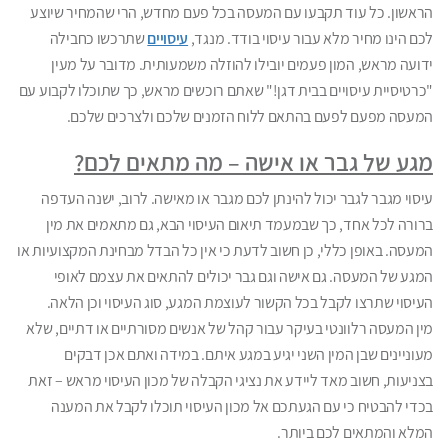
הראשון. כל עוד תקבעו עם המעסה בכל פעם מחדש, הרי שהמחיר שיוצע
לכם הינו מחיר מלא עבור עיסוי בודד. מנגד,
עיסויים
שתרכשו כחבילה
ידועה מראש, המון פעמים יובילו להוזלה משמעותית. מדובר על מעין
"כרטיסיית עיסויים בבית דגן!" שאתם רוכשים מראש, כך שתוכלו לקבוע עם
המעסה מפעם לפעם בהתאם ללוח הזמנים שלכם ולצרכים שלכם.
מגע של גבר או אישה – מה מתאים לכם?
עיסוי מגבר לגבר יכול להינתן לכם מגבר או מאישה. לרוב, ישנה העדפה
ברורה לכל אחד, כך שבמעמד תיאום העיסוי הבא, גם מתאמים את מין
המעסה. באופן כללי, כן חשוב לדעת כי אין כל הבדל מבחינת המקצועיות או
המגע של המעסה. גם אישה וגם גבר יכולים להתאים את עצמם לאופי
העיסוי שתרצו לקבל בכל הקשור לעוצמת המגע, סוג העיסוי וכן הלאה.
מין המעסה רלוונטי בעיקר עבור קהל של אנשים מסורתיים או דתיים, שלא
מעוניינים שבן המין השני יגיע במגע איתם. במידה ואתם אכן דבקים
בצניעות, חשוב מאד ליידע את נציגי הקבלה של מכון העיסוי מראש – זאת
בכדי להבטיח כי עם הגעתכם אל מכון העיסוי תוכלו לקבל את המענה
המלא והמתאים לכם ביותר.