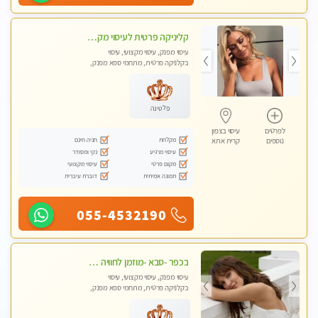
קליניקה פרטית לעיסוי מקצועי ואלטרנטיבי ברמה גבוהה VIP תתקשר ..... highly recommended..new in the city
עיסוי מפנק, עיסוי מקצועי, עיסוי
בקלניקה פרטית, מתחמי ספא מפנק,
מכוני עיסוי מפנק, עיסוי עד הבית, עיסוי
טנטרה, עיסוי מגבר לגבר, עיסוי מגבר
לאישה
פלטינה
לפרטים
עיסוי בצפון
מקלחת
חניה חינם
נוספים
קרית אתא
עיסוי מרגיע
נקי ומסודר
מקום פרטי
עיסוי מקצועי
תמונה אמיתית
דוברת עיברית
055-4532190
בכפר -סבא -מוזמן לחוויה בלתי נשכחת!!!עיסוי מפנק ביותר מומלץ לחלוטין!!!
עיסוי מפנק, עיסוי מקצועי, עיסוי
בקלניקה פרטית, מתחמי ספא מפנק,
עיסוי טנטרה, עיסוי מגבר לגבר, עיסוי
לנשים בלבד