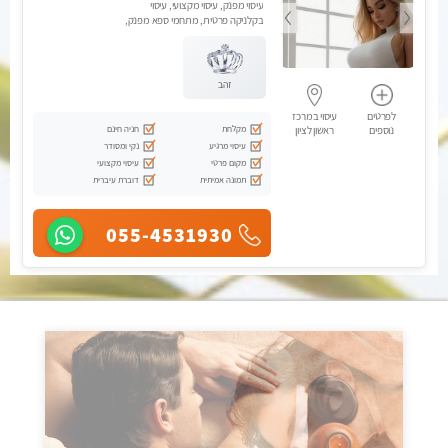
עיסוי מפנק, עיסוי מקצועי, עיסוי
בקלניקה פרטית, מתחמי ספא מפנק,
עיסוי טנטרה, עיסוי מגבר לגבר
זהב
לפרטים
עיסוי במרכז
מקלחת
חניה חינם
נוספים
ראשון לציון
עיסוי מרגיע
נקי ומסודר
מקום פרטי
עיסוי מקצועי
תמונה אמיתית
דוברת עיברית
055-4531930