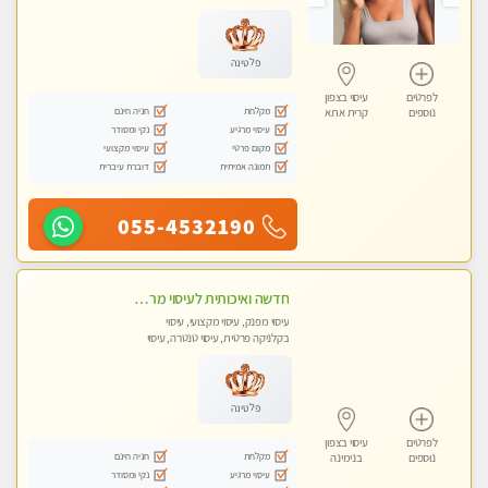
מכוני עיסוי מפנק, עיסוי עד הבית, עיסוי
טנטרה, עיסוי מגבר לגבר, עיסוי מגבר
לאישה
פלטינה
לפרטים
עיסוי בצפון
מקלחת
חניה חינם
נוספים
קרית אתא
עיסוי מרגיע
נקי ומסודר
מקום פרטי
עיסוי מקצועי
תמונה אמיתית
דוברת עיברית
055-4532190
חדשה ואיכותית לעיסוי מרגיע ומפנק VIP-מומלץ לחלוטין! פרטי! ​​​​​​ Highly recommended
עיסוי מפנק, עיסוי מקצועי, עיסוי
בקלניקה פרטית, עיסוי טנטרה, עיסוי
מגבר לגבר
פלטינה
לפרטים
עיסוי בצפון
מקלחת
חניה חינם
נוספים
בנימינה
עיסוי מרגיע
נקי ומסודר