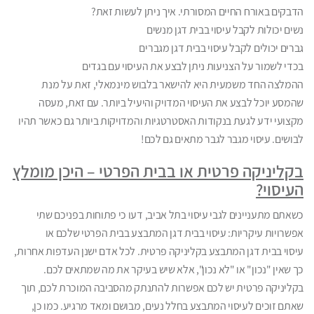
הדבקים באורח החיים המסורתי. איך ניתן לעשות זאת?
נשים יכולות לקבל עיסוי בבית דגן מנשים
גברים יכולים לקבל עיסוי בבית דגן מגברים
בכדי לשמור על הצניעות ניתן לבצע את העיסוי עם בגדים
ההמלצה החד משמעית היא להישאר בלבוש מינמאלי, זאת על מנת
שהמסע יוכל לבצע את העיסוי המדויק והיעיל ביותר. עם זאת, מעסה
מקצועי ידע לגעת בנקודות האסטרטגיות והמדויקות ביותר גם כאשר תהיו
לבושים. עיסוי מגבר לגבר מתאים גם לכם!
בקליניקה פרטית או בבית הפרטי – היכן מומלץ
העיסוי?
כשאתם מתעניינים לגבי עיסוי בתל אביב, דעו כי פתוחות בפניכם שתי
אפשרויות עיקריות: עיסוי בבית דגן המתבצע בבית הפרטי שלכם או
עיסוי בבית דגן המתבצע בקליניקה פרטית. לכל אדם ישנן העדפות אחרות,
כך שאין "נכון" או "לא נכון", אלא שיש בעיקר את מה שמתאים לכם.
בקליניקה פרטית יש לכם אפשרות להתנתק מהסביבה המוכרת לכם, תוך
שאתם זוכים לעיסוי המתבצע בחלל נעים, מבושם ומאד מרגיע. כמו כן,