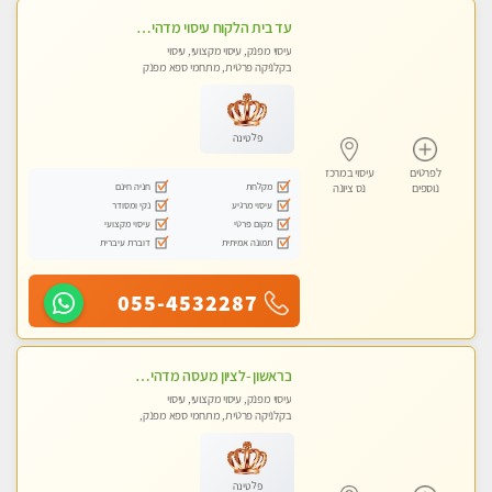
עד בית הלקוח עיסוי מדהים מפנק מקצועי ומרגיע !!
עיסוי מפנק, עיסוי מקצועי, עיסוי
בקלניקה פרטית, מתחמי ספא מפנק
פלטינה
לפרטים
עיסוי במרכז
מקלחת
חניה חינם
נוספים
נס ציונה
עיסוי מרגיע
נקי ומסודר
מקום פרטי
עיסוי מקצועי
תמונה אמיתית
דוברת עיברית
055-4532287
בראשון -לציון מעסה מדהימה ביותר בתל אביב ומומלץ לחלוטין! פרטי! ​​​​​​ Highly recommended
עיסוי מפנק, עיסוי מקצועי, עיסוי
בקלניקה פרטית, מתחמי ספא מפנק,
עיסוי טנטרה
פלטינה