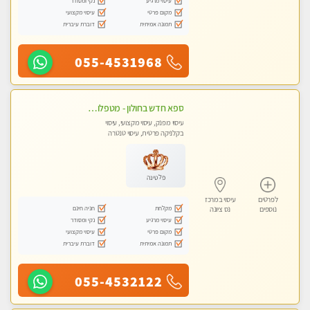
עיסוי מרגיע
נקי ומסודר
מקום פרטי
עיסוי מקצועי
תמונה אמיתית
דוברת עיברית
055-4531968
ספא חדש בחולון - מטפלות מקצועיות ברמה גבוהה מומלץ מאוד !!! . . highly recommended..new in the city -אין פרטים נוספים במקום -ללא מין !!ממתינה לך שתגיע
עיסוי מפנק, עיסוי מקצועי, עיסוי
בקלניקה פרטית, עיסוי טנטרה
פלטינה
לפרטים
עיסוי במרכז
מקלחת
חניה חינם
נוספים
נס ציונה
עיסוי מרגיע
נקי ומסודר
מקום פרטי
עיסוי מקצועי
תמונה אמיתית
דוברת עיברית
055-4532122