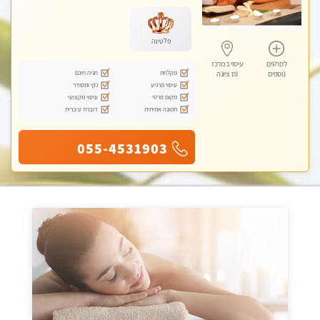
פלטינה
לפרטים
עיסוי במרכז
מקלחת
חניה חינם
נוספים
נס ציונה
עיסוי מרגיע
נקי ומסודר
מקום פרטי
עיסוי מקצועי
תמונה אמיתית
דוברת עיברית
055-4531903