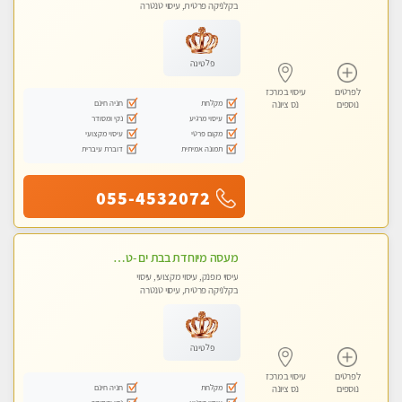
בקלניקה פרטית, עיסוי טנטרה
פלטינה
לפרטים
עיסוי במרכז
מקלחת
חניה חינם
נוספים
נס ציונה
עיסוי מרגיע
נקי ומסודר
מקום פרטי
עיסוי מקצועי
תמונה אמיתית
דוברת עיברית
055-4532072
מעסה מיוחדת בבת ים -טטאינה בת ים לעיסוי בקליניקה מפוארת מאוד פרטית ומקצועי - עיסוי שוודי וספורטיבי 0543577687
עיסוי מפנק, עיסוי מקצועי, עיסוי
בקלניקה פרטית, עיסוי טנטרה
פלטינה
לפרטים
עיסוי במרכז
מקלחת
חניה חינם
נוספים
נס ציונה