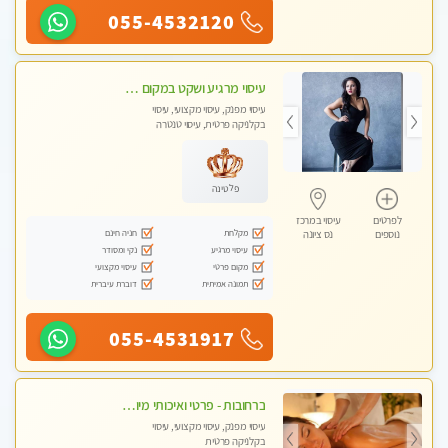
055-4532120
עיסוי מרגיע ושקט במקום מדהים עיסוי מושקע מאוד בראשון -לציון ללא מין !! פתוח גם בשבת 10:00-23:00
עיסוי מפנק, עיסוי מקצועי, עיסוי
בקלניקה פרטית, עיסוי טנטרה
פלטינה
לפרטים
עיסוי במרכז
מקלחת
חניה חינם
נוספים
נס ציונה
עיסוי מרגיע
נקי ומסודר
מקום פרטי
עיסוי מקצועי
תמונה אמיתית
דוברת עיברית
055-4531917
ברחובות - פרטי ואיכותי מיוחד קלאסי עיסוי לאורך כל הגוף!
עיסוי מפנק, עיסוי מקצועי, עיסוי
בקלניקה פרטית