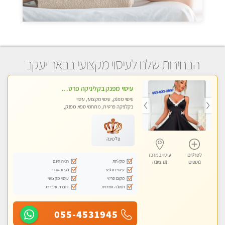
הבחירות שלנו לעיסוי מקצועי בבאר יעקב
עיסוי מפנק בקליניקה פרטית לרציניים בלבד! מומלץ! פרטית בראשון -לציון
עיסוי מפנק, עיסוי מקצועי, עיסוי
בקלניקה פרטית, מתחמי ספא מפנק,
עיסוי טנטרה
פלטינה
לפרטים
עיסוי במרכז
מקלחת
חניה חינם
נוספים
נס ציונה
עיסוי מרגיע
נקי ומסודר
מקום פרטי
עיסוי מקצועי
תמונה אמיתית
דוברת עיברית
055-4531945