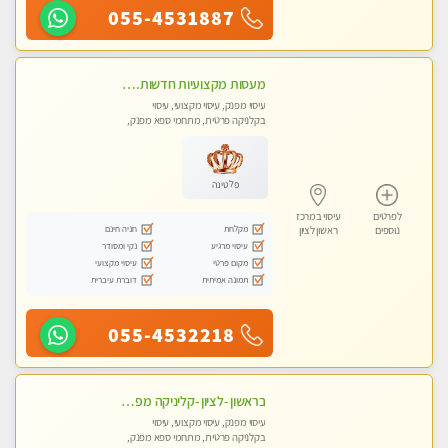
055-4531887
מעסות מקצועיות חדשות. גישה אישית לכל לקוח. אל תפספסו את ההזדמנות שלכם. פנקו את עצמכם וקבלו מקסימום הנאה ורוגע.
עיסוי מפנק, עיסוי מקצועי, עיסוי
בקלניקה פרטית, מתחמי ספא מפנק,
עיסוי טנטרה
פלטינה
לפרטים
עיסוי במרכז
מקלחת
חניה חינם
נוספים
ראשון לציון
עיסוי מרגיע
נקי ומסודר
מקום פרטי
עיסוי מקצועי
תמונה אמיתית
דוברת עיברית
055-4532218
בראשון -לציון -קליניקה מפוארת צוות צעיר ומקצועי לעיסוי VIP באווירה חמה ונעימה מומלץ ביותר! חוויה מפנקת מאוד ... ללא מין !!
עיסוי מפנק, עיסוי מקצועי, עיסוי
בקלניקה פרטית, מתחמי ספא מפנק,