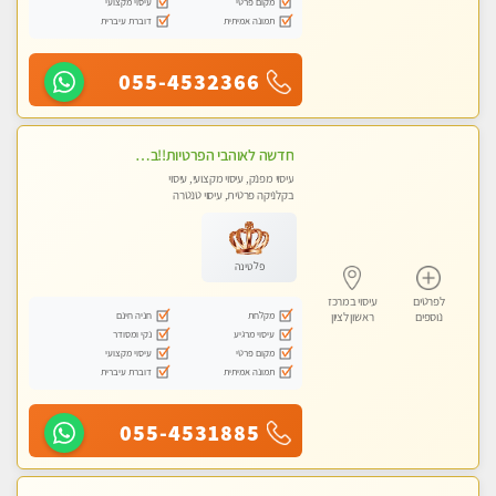
מקום פרטי
עיסוי מקצועי
תמונה אמיתית
דוברת עיברית
055-4532366
חדשה לאוהבי הפרטיות!!בראשון לציון! מעסה vip מפנקת בקליניקה פרטית לחלוטין!!! לבד! לרציניים בלבד! מומלץ!
עיסוי מפנק, עיסוי מקצועי, עיסוי
בקלניקה פרטית, עיסוי טנטרה
פלטינה
לפרטים
עיסוי במרכז
מקלחת
חניה חינם
נוספים
ראשון לציון
עיסוי מרגיע
נקי ומסודר
מקום פרטי
עיסוי מקצועי
תמונה אמיתית
דוברת עיברית
055-4531885