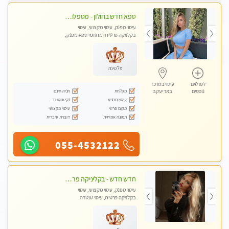
ספא חדש בחולון - מטפלות מקצועיות ברמה גבוהה מומלץ מאוד !!! . . highly recommended..new in the city -אין פרטים נוספים במקום -ללא מין !!ממתינה לך שתגיע
עיסוי מפנק, עיסוי מקצועי, עיסוי
בקלניקה פרטית, מתחמי ספא מפנק,
עיסוי טנטרה
פלטינה
לפרטים
עיסוי במרכז
מקלחת
חניה חינם
נוספים
באר יעקב
עיסוי מרגיע
נקי ומסודר
מקום פרטי
עיסוי מקצועי
תמונה אמיתית
דוברת עיברית
055-4532122
חדש חדש - בקליניקה פרטית בחולון עיסוי לחידוש אנרגיות עיסוי חלומי מומלץ מאוד-ללא מין! highly recommended new in the city
עיסוי מפנק, עיסוי מקצועי, עיסוי
בקלניקה פרטית, עיסוי טנטרה