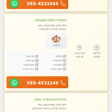
055-4531980
באשדוד מעסה מקצועית צעירה ואיכותית לעיסוי מרגיע ומפנק VIP-מומלץ לחלוטין! פרטי! ​​​​​​ Highly recommended
עיסוי מפנק, עיסוי מקצועי, עיסוי
בקלניקה פרטית, עיסוי טנטרה
פלטינה
לפרטים
עיסוי במרכז
מקלחת
חניה חינם
נוספים
נס ציונה
עיסוי מרגיע
נקי ומסודר
מקום פרטי
עיסוי מקצועי
תמונה אמיתית
דוברת עיברית
055-4532140
חדש חדש באשדוד -מעסה מקצועית צעירה ואיכותית- ללא מין !!
עיסוי מפנק, עיסוי מקצועי, עיסוי
בקלניקה פרטית, מתחמי ספא מפנק,