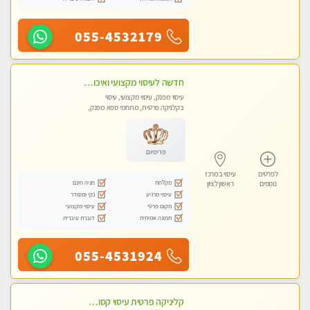
055-4532179
חדשה לעיסוי מקצועי ואיכותי מומלץ מאוד!! ממתינה לך שתגיע בוא ותבין מזה עיסוי מפנק …
עיסוי מפנק, עיסוי מקצועי, עיסוי
בקלניקה פרטית, מתחמי ספא מפנק,
עיסוי טנטרה
פרימיום
לפרטים
עיסוי במרכז
מקלחת
חניה חינם
נוספים
ראשון לציון
עיסוי מרגיע
נקי ומסודר
מקום פרטי
עיסוי מקצועי
תמונה אמיתית
דוברת עיברית
055-4531924
קליניקה פרטית עיסוי קסום איכותי ומרגיע מידי זהב עיסוי שבדי קלאסי ורפלקסולוגיה שרות מקצועי טל-052-4818650