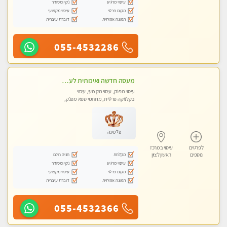
עיסוי מרגיע
נקי ומסודר
מקום פרטי
עיסוי מקצועי
תמונה אמיתית
דוברת עיברית
055-4532286
מעסה חדשה ואיכותית לעיסוי מרגיע ומפנק VIP-מומלץ לחלוטין! פרטי! ​​​​​​ Highly recommended
עיסוי מפנק, עיסוי מקצועי, עיסוי
בקלניקה פרטית, מתחמי ספא מפנק,
מכוני עיסוי מפנק, עיסוי טנטרה
פלטינה
לפרטים
עיסוי במרכז
מקלחת
חניה חינם
נוספים
ראשון לציון
עיסוי מרגיע
נקי ומסודר
מקום פרטי
עיסוי מקצועי
תמונה אמיתית
דוברת עיברית
055-4532366