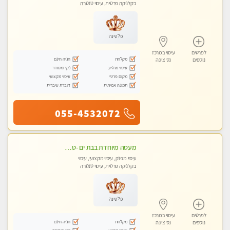
בקלניקה פרטית, עיסוי טנטרה
פלטינה
לפרטים
עיסוי במרכז
מקלחת
חניה חינם
נוספים
נס ציונה
עיסוי מרגיע
נקי ומסודר
מקום פרטי
עיסוי מקצועי
תמונה אמיתית
דוברת עיברית
055-4532072
מעסה מיוחדת בבת ים -טטאינה בת ים לעיסוי בקליניקה מפוארת מאוד פרטית ומקצועי - עיסוי שוודי וספורטיבי 0543577687
עיסוי מפנק, עיסוי מקצועי, עיסוי
בקלניקה פרטית, עיסוי טנטרה
פלטינה
לפרטים
עיסוי במרכז
מקלחת
חניה חינם
נוספים
נס ציונה