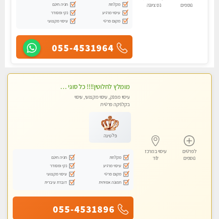
מקלחת
חניה חינם
נוספים
נס ציונה
עיסוי מרגיע
נקי ומסודר
מקום פרטי
עיסוי מקצועי
055-4531964
מומלץ לחלוטין!!!! כל סוגי העיסויים מעסה מקצועית ואיכותית פרטי!!!
עיסוי מפנק, עיסוי מקצועי, עיסוי
בקלניקה פרטית
פלטינה
לפרטים
עיסוי במרכז
מקלחת
חניה חינם
נוספים
לוד
עיסוי מרגיע
נקי ומסודר
מקום פרטי
עיסוי מקצועי
תמונה אמיתית
דוברת עיברית
055-4531896