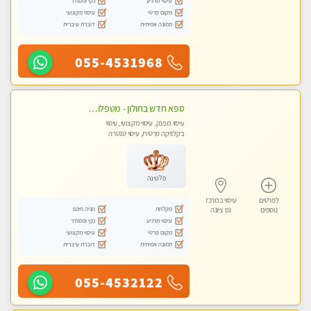
עיסוי מרגיע
נקי ומסודר
מקום פרטי
עיסוי מקצועי
תמונה אמיתית
דוברת עיברית
055-4531968
ספא חדש בחולון - מטפלות מקצועיות ברמה גבוהה מומלץ מאוד !!! . . highly recommended..new in the city -אין פרטים נוספים במקום -ללא מין !!ממתינה לך שתגיע
עיסוי מפנק, עיסוי מקצועי, עיסוי
בקלניקה פרטית, עיסוי טנטרה
פלטינה
לפרטים
עיסוי במרכז
מקלחת
חניה חינם
נוספים
נס ציונה
עיסוי מרגיע
נקי ומסודר
מקום פרטי
עיסוי מקצועי
תמונה אמיתית
דוברת עיברית
055-4532122