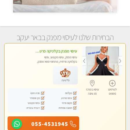
הבחירות שלנו לעיסוי מפנק בבאר יעקב
עיסוי מפנק בקליניקה פרטית לרציניים בלבד! מומלץ! פרטית בראשון -לציון
עיסוי מפנק, עיסוי מקצועי, עיסוי
בקלניקה פרטית, מתחמי ספא מפנק,
עיסוי טנטרה
פלטינה
לפרטים
עיסוי במרכז
מקלחת
חניה חינם
נוספים
נס ציונה
עיסוי מרגיע
נקי ומסודר
מקום פרטי
עיסוי מקצועי
תמונה אמיתית
דוברת עיברית
055-4531945