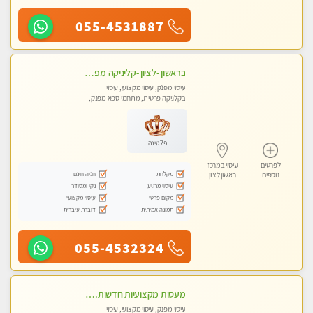
055-4531887
בראשון -לציון -קליניקה מפוארת צוות צעיר ומקצועי לעיסוי VIP באווירה חמה ונעימה מומלץ ביותר! חוויה מפנקת מאוד ... ללא מין !!
עיסוי מפנק, עיסוי מקצועי, עיסוי
בקלניקה פרטית, מתחמי ספא מפנק,
עיסוי טנטרה
פלטינה
לפרטים
עיסוי במרכז
מקלחת
חניה חינם
נוספים
ראשון לציון
עיסוי מרגיע
נקי ומסודר
מקום פרטי
עיסוי מקצועי
תמונה אמיתית
דוברת עיברית
055-4532324
מעסות מקצועיות חדשות. גישה אישית לכל לקוח. אל תפספסו את ההזדמנות שלכם. פנקו את עצמכם וקבלו מקסימום הנאה ורוגע.
עיסוי מפנק, עיסוי מקצועי, עיסוי