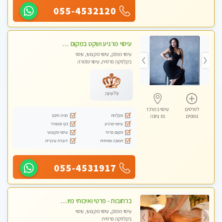
055-4532120
עיסוי מרגיע ושקט במקום מדהים עיסוי מושקע מאוד בראשון -לציון ללא מין !! פתוח גם בשבת 10:00-23:00
עיסוי מפנק, עיסוי מקצועי, עיסוי
בקלניקה פרטית, עיסוי טנטרה
פלטינה
לפרטים
עיסוי במרכז
מקלחת
חניה חינם
נוספים
נס ציונה
עיסוי מרגיע
נקי ומסודר
מקום פרטי
עיסוי מקצועי
תמונה אמיתית
דוברת עיברית
055-4531917
ברחובות - פרטי ואיכותי מיוחד קלאסי עיסוי לאורך כל הגוף!
עיסוי מפנק, עיסוי מקצועי, עיסוי
בקלניקה פרטית