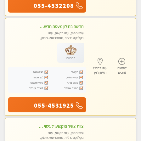
055-4532208
חדשה בחולון מעסה חדשה בחולון איכותית למאסז מקצועי ומפנק לכל שרירי הגוף עיסוי מכל הלב
עיסוי מפנק, עיסוי מקצועי, עיסוי
בקלניקה פרטית, מתחמי ספא מפנק,
עיסוי טנטרה
פרימיום
לפרטים
עיסוי במרכז
מקלחת
חניה חינם
נוספים
ראשון לציון
עיסוי מרגיע
נקי ומסודר
מקום פרטי
עיסוי מקצועי
תמונה אמיתית
דוברת עיברית
055-4531925
צוות צעיר ומקצועי לעיסוי VIP בקליניקה מפוארת באווירה חמה ונעימה מומלץ ביותר! חוויה מפנקת מאוד ... ללא מין !!
עיסוי מפנק, עיסוי מקצועי, עיסוי
בקלניקה פרטית, מתחמי ספא מפנק,