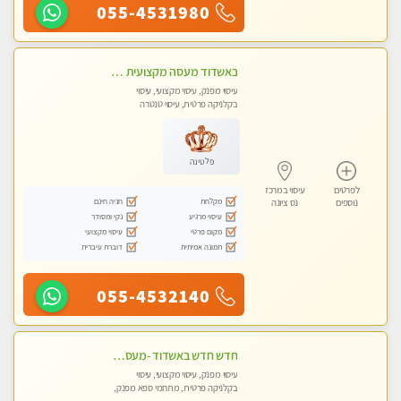
055-4531980
באשדוד מעסה מקצועית צעירה ואיכותית לעיסוי מרגיע ומפנק VIP-מומלץ לחלוטין! פרטי! ​​​​​​ Highly recommended
עיסוי מפנק, עיסוי מקצועי, עיסוי
בקלניקה פרטית, עיסוי טנטרה
פלטינה
לפרטים
עיסוי במרכז
מקלחת
חניה חינם
נוספים
נס ציונה
עיסוי מרגיע
נקי ומסודר
מקום פרטי
עיסוי מקצועי
תמונה אמיתית
דוברת עיברית
055-4532140
חדש חדש באשדוד -מעסה מקצועית צעירה ואיכותית- ללא מין !!
עיסוי מפנק, עיסוי מקצועי, עיסוי
בקלניקה פרטית, מתחמי ספא מפנק,