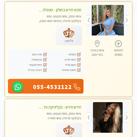
ספא חדש בחולון - מטפלות מקצועיות ברמה גבוהה מומלץ מאוד !!! . . highly recommended..new in the city -אין פרטים נוספים במקום -ללא מין !!ממתינה לך שתגיע
עיסוי מפנק, עיסוי מקצועי, עיסוי
בקלניקה פרטית, מתחמי ספא מפנק,
עיסוי טנטרה
פלטינה
לפרטים
עיסוי במרכז
מקלחת
חניה חינם
נוספים
באר יעקב
עיסוי מרגיע
נקי ומסודר
מקום פרטי
עיסוי מקצועי
תמונה אמיתית
דוברת עיברית
055-4532122
חדש חדש - בקליניקה פרטית בחולון עיסוי לחידוש אנרגיות עיסוי חלומי מומלץ מאוד-ללא מין! highly recommended new in the city
עיסוי מפנק, עיסוי מקצועי, עיסוי
בקלניקה פרטית, עיסוי טנטרה