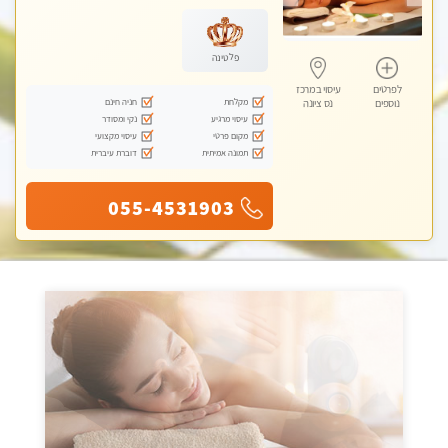
פלטינה
לפרטים
עיסוי במרכז
מקלחת
חניה חינם
נוספים
נס ציונה
עיסוי מרגיע
נקי ומסודר
מקום פרטי
עיסוי מקצועי
תמונה אמיתית
דוברת עיברית
055-4531903