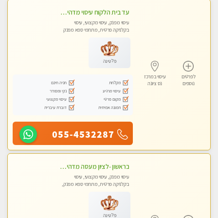
עד בית הלקוח עיסוי מדהים מפנק מקצועי ומרגיע !!
עיסוי מפנק, עיסוי מקצועי, עיסוי
בקלניקה פרטית, מתחמי ספא מפנק
פלטינה
לפרטים
עיסוי במרכז
מקלחת
חניה חינם
נוספים
נס ציונה
עיסוי מרגיע
נקי ומסודר
מקום פרטי
עיסוי מקצועי
תמונה אמיתית
דוברת עיברית
055-4532287
בראשון -לציון מעסה מדהימה ביותר בתל אביב ומומלץ לחלוטין! פרטי! ​​​​​​ Highly recommended
עיסוי מפנק, עיסוי מקצועי, עיסוי
בקלניקה פרטית, מתחמי ספא מפנק,
עיסוי טנטרה
פלטינה