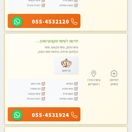
מקום פרטי
עיסוי מקצועי
תמונה אמיתית
דוברת עיברית
055-4532120
חדשה לעיסוי מקצועי ואיכותי מומלץ מאוד!! ממתינה לך שתגיע בוא ותבין מזה עיסוי מפנק …
עיסוי מפנק, עיסוי מקצועי, עיסוי
בקלניקה פרטית, מתחמי ספא מפנק,
עיסוי טנטרה
פרימיום
לפרטים
עיסוי במרכז
מקלחת
חניה חינם
נוספים
ראשון לציון
עיסוי מרגיע
נקי ומסודר
מקום פרטי
עיסוי מקצועי
תמונה אמיתית
דוברת עיברית
055-4531924