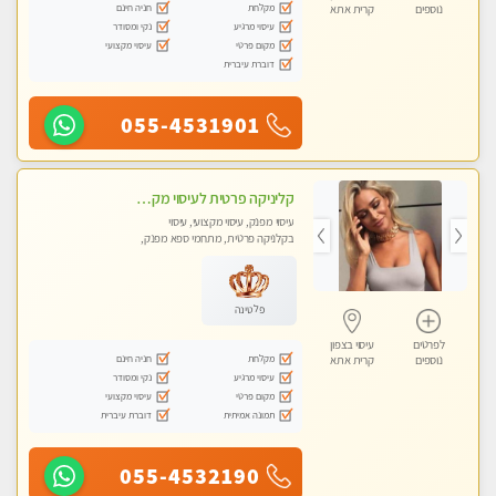
מקלחת
חניה חינם
נוספים
קרית אתא
עיסוי מרגיע
נקי ומסודר
מקום פרטי
עיסוי מקצועי
דוברת עיברית
055-4531901
קליניקה פרטית לעיסוי מקצועי ואלטרנטיבי ברמה גבוהה VIP תתקשר ..... highly recommended..new in the city
עיסוי מפנק, עיסוי מקצועי, עיסוי
בקלניקה פרטית, מתחמי ספא מפנק,
מכוני עיסוי מפנק, עיסוי עד הבית, עיסוי
טנטרה, עיסוי מגבר לגבר, עיסוי מגבר
לאישה
פלטינה
לפרטים
עיסוי בצפון
מקלחת
חניה חינם
נוספים
קרית אתא
עיסוי מרגיע
נקי ומסודר
מקום פרטי
עיסוי מקצועי
תמונה אמיתית
דוברת עיברית
055-4532190