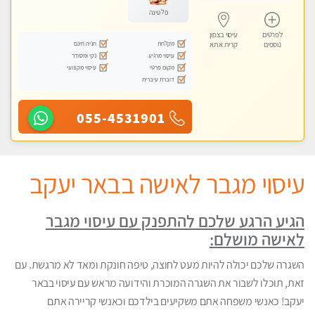
פלטינה
לפרטים
עיסוי בצפון
מקלחת
חניה חינם
נוספים
קרית אתא
עיסוי מרגיע
נקי ומסודר
מקום פרטי
עיסוי מקצועי
דוברת עיברית
055-4531901
עיסוי מגבר לאישה בבאר יעקב
הגיע הרגע שלכם להתפנק עם עיסוי מגבר
לאישה מושלם:
השגרה שלכם יכולה להיות מעט לחוצה, טיפה חונקת ומאד לא מרגשת. עם
זאת, תוכלו לשבור את השגרה המוכרת והידועה מראש עם עיסוי בבאר
יעקב! כאנשי משפחה אתם משקיעים בילדכם וכאנשי קריירה אתם