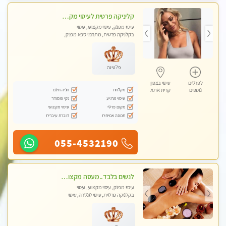
קליניקה פרטית לעיסוי מקצועי ואלטרנטיבי ברמה גבוהה VIP תתקשר ..... highly recommended..new in the city
עיסוי מפנק, עיסוי מקצועי, עיסוי
בקלניקה פרטית, מתחמי ספא מפנק,
מכוני עיסוי מפנק, עיסוי עד הבית, עיסוי
טנטרה, עיסוי מגבר לגבר, עיסוי מגבר
לאישה
פלטינה
לפרטים
עיסוי בצפון
מקלחת
חניה חינם
נוספים
קרית אתא
עיסוי מרגיע
נקי ומסודר
מקום פרטי
עיסוי מקצועי
תמונה אמיתית
דוברת עיברית
055-4532190
לנשים בלבד..מעסה מקצועי לנשים בלבד לעיסוי מרגיע ומפנק VIP-מומלץ לחלוטין! פרטי! ​​​​​​
עיסוי מפנק, עיסוי מקצועי, עיסוי
בקלניקה פרטית, עיסוי טנטרה, עיסוי
מגבר לאישה, עיסוי לנשים בלבד