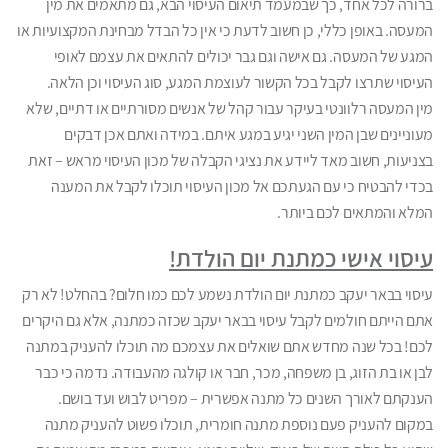
ברורה לכל אחד, כך שבמעמד תיאום העיסוי הבא, גם מתאמים את מין
המעסה. באופן כללי, כן חשוב לדעת כי אין כל הבדל מבחינת המקצועיות או
המגע של המעסה. גם אישה וגם גבר יכולים להתאים את עצמם לאופי
העיסוי שתרצו לקבל בכל הקשור לעוצמת המגע, סוג העיסוי וכן הלאה.
מין המעסה רלוונטי בעיקר עבור קהל של אנשים מסורתיים או דתיים, שלא
מעוניינים שבן המין השני יגיע במגע איתם. במידה ואתם אכן דבקים
בצניעות, חשוב מאד ליידע את נציגי הקבלה של מכון העיסוי מראש – זאת
בכדי להבטיח כי עם הגעתכם אל מכון העיסוי תוכלו לקבל את המענה
המלא והמתאים לכם ביותר.
עיסוי אישי כמתנת יום הולדת!
עיסוי בבאר יעקב כמתנת יום הולדת נשמע לכם כמו חלום? בהחלט! לא רק
אתם הייתם חולמים לקבל עיסוי בבאר יעקב שכזה כמתנה, אלא גם היקרים
לכם! בכל שנה מחדש אתם שואלים את עצמכם מה תוכלו להעניק במתנה
לבן או בת הזוג, בן משפחה, מכר, חבר או קולגה מהעבודה. נדמה כי כבר
הענקתם לאורך השנים כל מתנה אפשרית – מפריט לבוש ועד בושם.
במקום להעניק פעם נוספת מתנה חומרית, תוכלו פשוט להעניק מתנה