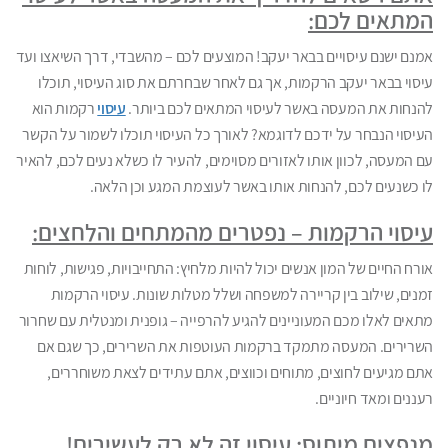
המתאים לכם:
אמנם ישנם עיסויים בבאר יעקב! המוצעים לכם – מהשבדי, דרך השיאצו ועד
עיסוי בבאר יעקב הרקמות, אך גם לאחר שבחרתם את סוג העיסוי, תוכלו
להנחות את המעסה באשר לעיסוי המתאים לכם ביותר.
עיסוי
רקמות הוא
העיסוי הנבחר על ידכם לדוגמא? לאורך כל העיסוי תוכלו לשמור על הקשר
עם המעסה, לכוון אותו לאזורים מסוימים, להעיר לו כשלא נעים לכם, להאיר
לו כשנעים לכם, להנחות אותו באשר לעוצמת המגע וכן הלאה.
עיסוי הרקמות – נפטרים מהמתחים והלחצים:
אורח החיים של המון אנשים יכול להיות מלחיץ: התחייבויות, פגישות, לוחות
זמנים, שילוב בין קריירה למשפחה ושלל מטלות שונות. עיסוי הרקמות
מתאים לאלו מכם המעוניינים להגיע להרפייה – גופנית ומנטלית עם שחרור
השרירים. המעסה מתמקד ברקמות העוטפות את השרירים, כך שגם אם
אתם מגיעים לחוצים, מתוחים וכווצים, אתם עתידים לצאת משוחררים,
רעננים ומאד חיוניים.
מנפצים מיתוס: עיסוי זה לא רק לעשירים!