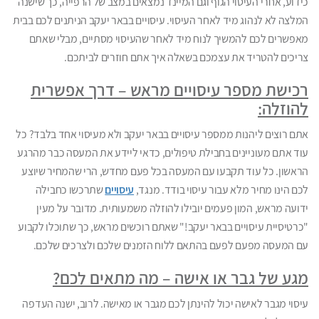
כידוע, אחרי העיסוי הגוף וגם המיינד נמצאים במצב של הרפייה, כך שישנה
המלצה לא לנהוג מיד לאחר העיסוי. עיסויים בבאר יעקב הניתנים לכם בבית
מאפשרים לכם להמשיך לנוח מיד לאחר שהעיסוי מסתיים, מבלי שאתם
צריכים להטריד את עצמכם בשאלה איך אתם חוזרים לביתכם.
רכישת מספר עיסויים מראש – דרך אפשרית
להוזלה:
אתם רוצים ליהנות ממספר עיסויים בבאר יעקב ולא מעיסוי אחד בלבד? כל
עוד אתם מעוניינים בחבילת טיפולים, כדאי ליידע את המעסה כבר מהרגע
הראשון. כל עוד תקבעו עם המעסה בכל פעם מחדש, הרי שהמחיר שיוצע
לכם הינו מחיר מלא עבור עיסוי בודד. מנגד,
עיסויים
שתרכשו כחבילה
ידועה מראש, המון פעמים יובילו להוזלה משמעותית. מדובר על מעין
"כרטיסיית עיסויים בבאר יעקב!" שאתם רוכשים מראש, כך שתוכלו לקבוע
עם המעסה מפעם לפעם בהתאם ללוח הזמנים שלכם ולצרכים שלכם.
מגע של גבר או אישה – מה מתאים לכם?
עיסוי מגבר לאישה יכול להינתן לכם מגבר או מאישה. לרוב, ישנה העדפה