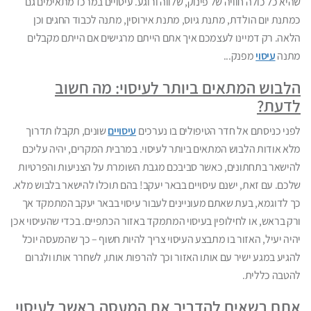
שהיא כל כולה חוויה של פינוק, שלווה ורוגע. עיסויים במרכז מתאימים גם
כמתנת יום הולדת, מתנת גיוס, מתנת אירוסין, מתנה לכבוד החגים וכן
הלאה. רק דמיינו לעצמכם איך אתם הייתם מרגישים אם הייתם מקבלים
מתנה
עיסוי
מפנק...
הלבוש המתאים ביותר לעיסוי: מה חשוב
לדעת?
לפני כניסתם אל חדר הטיפולים בו נערכים
עיסויים
שונים, תקבלו תדרוך
מלא אודות הלבוש המתאים ביותר לעיסוי. במרבית המקרים, יהיה עליכם
להישאר בתחתונים, כאשר סביבכם מגבת השומרת על הצניעות והפרטיות
שלכם. עם זאת, ישנם עיסויים בבאר יעקב! בהם תוכלו להישאר בלבוש מלא.
כך לדוגמא, בעת שאתם מעוניינים לעבור עיסוי בבאר יעקב המתמקד אך
ורק בראש, או לחילופין בעיסוי המתמקד באזור הכתפיים. בכדי שהעיסוי אכן
יהיה יעיל, האזור בו מתבצע העיסוי צריך להיות חשוף – כך שהמעסה יוכל
להגיע במגע ישיר עם אותו האזור וכך להרפות אותו, לשחרר אותו ולגרום
להטבה כללית.
אתם רשאים להדריך את המעסה באשר לעיסוי