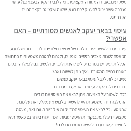
משקיעים בעבודה מסורה ומקצועית. ומה לגבי השקעה בעצמכם? עיסוי
מגבר לאישה יכול להעניק לכם רוגע, שלווה ושקט גם בקצב החיים
הקדחתני.
עיסוי בבאר יעקב לאנשים מסורתיים – האם
אפשרי?
עיסוי מגבר לאישה אינו נחלתם של אנשים חילוניים בלבד. בכוחו של מגע
המעסה לשנות מצבים רגשיים וגופניים, ולגרום להטבה משמעותית בתחושה
הכללית. עיסויים במרכז יכולים להינתן לגברים ולנשים, גם לכאלו הדבקים
באורח החיים המסורתי. איך ניתן לעשות זאת?
נשים יכולות לקבל עיסוי בבאר יעקב מנשים
גברים יכולים לקבל עיסוי בבאר יעקב מגברים
בכדי לשמור על הצניעות ניתן לבצע את העיסוי עם בגדים
ההמלצה החד משמעית היא להישאר בלבוש מינמאלי, זאת על מנת
שהמסע יוכל לבצע את העיסוי המדויק והיעיל ביותר. עם זאת, מעסה
מקצועי ידע לגעת בנקודות האסטרטגיות והמדויקות ביותר גם כאשר תהיו
לבושים. עיסוי מגבר לאישה מתאים גם לכם!