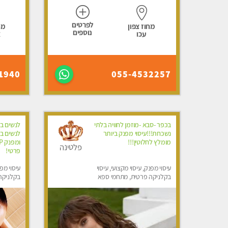
לפרטים
מחוז צפון
מח
נוספים
עכו
א
1940
055-4532257
בכפר -סבא -מוזמן לחוויה בלתי
לנשים ב
נשכחת!!!עיסוי מפנק ביותר
לנשים בל
מומלץ לחלוטין!!!
פלטינה
פרטי! ​​​​​​
עיסוי מפנק, עיסוי מקצועי, עיסוי
עיסוי מפנ
בקלניקה פרטית, מתחמי ספא
בקלניקה 
מפנק, עיסוי טנטרה, עיסוי מגבר
עיסוי מג
לגבר, עיסוי לנשים בלבד
בלבד