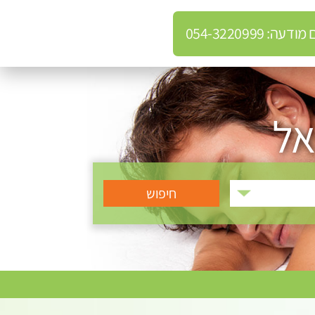
: 054-3220999
אל