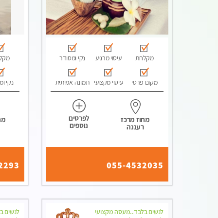
מקלחת
עיסוי מרגיע
נקי ומסודר
מקל
מקום פרטי
עיסוי מקצועי
תמונה אמיתית
נקי ומ
לפרטים
מחוז מרכז
מח
נוספים
רעננה
2293
055-4532035
לנשים בלבד..מעסה מקצועי
לנשים ב