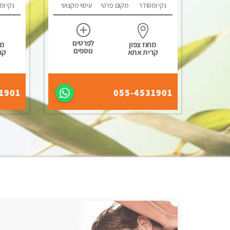
נקי ומסודר
מקום פרטי
עיסוי מקצועי
נקי ומ
לפרטים
מחוז צפון
מח
נוספים
קרית אתא
קר
1901
055-4531901