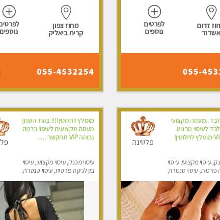
לפרטים
לפרטים
וז דרום
מחוז צפון
נוספים
נוספים
שדוד
קרית ביאליק
055-4532254
055-453
לבד..מעסה מקצועי
מומלץ לחלוטין!!!! בהוד השרון
בד לעיסוי מרגיע
מעסה מקצועית לעיסוי ברמה
ומפנק VIP-מומלץ לחלוטין!
גבוהה VIP תתקשר .....
פלטינה
פלט
ק, עיסוי מקצועי, עיסוי
עיסוי מפנק, עיסוי מקצועי, עיסוי
פרטית, עיסוי טנטרה,
בקלניקה פרטית, עיסוי טנטרה,
בר לאישה, עיסוי לנשים
עיסוי לנשים בלבד