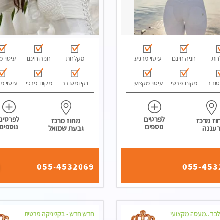
חת
חניה חינם
עיסוי מרגיע
מקלחת
חניה חינם
עיסוי מ
סודר
מקום פרטי
עיסוי מקצועי
נקי ומסודר
מקום פרטי
עיסוי מ
לפרטים
לפרטים
וז מרכז
מחוז מרכז
נוספים
נוספים
רעננה
גבעת שמואל
055-4532069
055-453
לבד..מעסה מקצועי
חדש חדש - בקליניקה פרטית