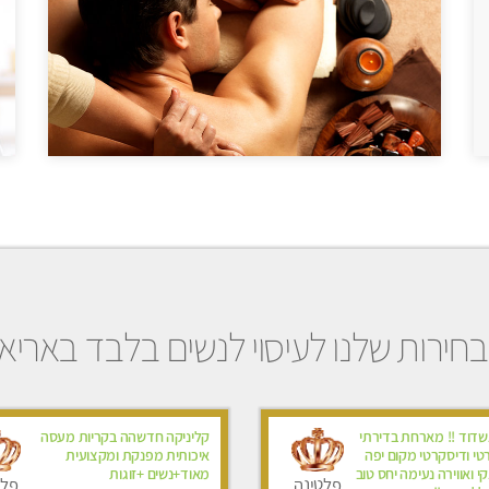
חירות שלנו לעיסוי לנשים בלבד באריא
דוד !! מארחת בדירתי
קליניקה חדשהה בקריות מעסה
טי ודיסקרטי מקום יפה
איכותית מפנקת ומקצועית
י ואווירה נעימה יחס טוב
מאוד+נשים +זוגות
פלטינה
פלט