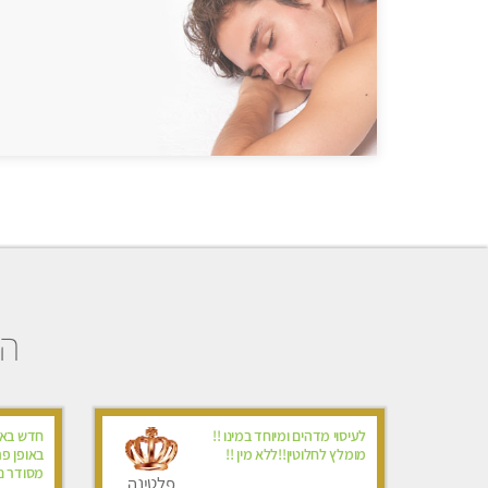
הב
לעיסוי מדהים ומיוחד במינו !!
חדש באש
מומלץ לחלוטין!!ללא מין !!
באופן פר
מסודר נק
פלטינה