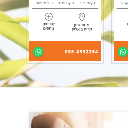
קצועי
נקי ומסודר
מקום פרטי
עיסוי מקצועי
לפרטים
מחוז צפון
נוספים
קרית ביאליק
055-4532254